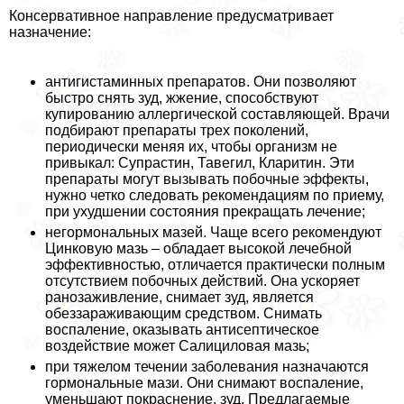
Консервативное направление предусматривает
назначение:
антигистаминных препаратов. Они позволяют
быстро снять зуд, жжение, способствуют
купированию аллергической составляющей. Врачи
подбирают препараты трех поколений,
периодически меняя их, чтобы организм не
привыкал: Супрастин, Тавегил, Кларитин. Эти
препараты могут вызывать побочные эффекты,
нужно четко следовать рекомендациям по приему,
при ухудшении состояния прекращать лечение;
негормональных мазей. Чаще всего рекомендуют
Цинковую мазь – обладает высокой лечебной
эффективностью, отличается пpaктически полным
отсутствием побочных действий. Она ускоряет
ранозаживление, снимает зуд, является
обеззараживающим средством. Снимать
воспаление, оказывать антисептическое
воздействие может Салициловая мазь;
при тяжелом течении заболевания назначаются
гормональные мази. Они снимают воспаление,
уменьшают покраснение, зуд. Предлагаемые