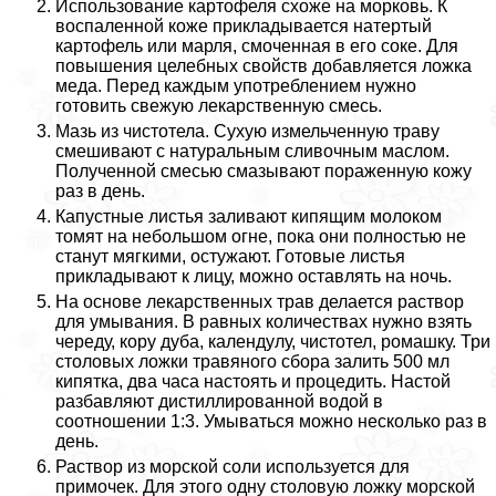
Использование картофеля схоже на морковь. К
воспаленной коже прикладывается натертый
картофель или марля, смоченная в его соке. Для
повышения целебных свойств добавляется ложка
меда. Перед каждым употрeблением нужно
готовить свежую лекарственную смесь.
Мазь из чистотела. Сухую измельченную траву
смешивают с натуральным сливочным маслом.
Полученной смесью смазывают пораженную кожу
раз в день.
Капустные листья заливают кипящим молоком
томят на небольшом огне, пока они полностью не
станут мягкими, остужают. Готовые листья
прикладывают к лицу, можно оставлять на ночь.
На основе лекарственных трав делается раствор
для умывания. В равных количествах нужно взять
череду, кору дуба, календулу, чистотел, ромашку. Три
столовых ложки травяного сбора залить 500 мл
кипятка, два часа настоять и процедить. Настой
разбавляют дистиллированной водой в
соотношении 1:3. Умываться можно несколько раз в
день.
Раствор из морской соли используется для
примочек. Для этого одну столовую ложку морской