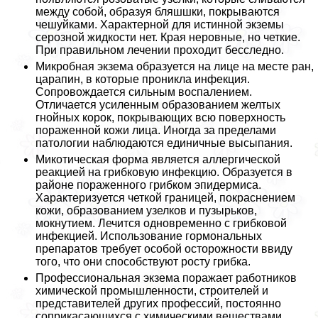
между собой, образуя бляшшки, покрываются
чешуйками. Хаpaктерной для истинной экземы
серозной жидкости нет. Края неровные, но четкие.
При правильном лечении проходит бесследно.
Микробная экзема образуется на лице на месте ран,
царапин, в которые проникла инфекция.
Сопровождается сильным воспалением.
Отличается усиленным образованием желтых
гнойных корок, покрывающих всю поверхность
пораженной кожи лица. Иногда за пределами
патологии наблюдаются единичные высыпания.
Микотическая форма является аллергической
реакцией на грибковую инфекцию. Образуется в
районе пораженного грибком эпидермиса.
Хаpaктеризуется четкой границей, покраснением
кожи, образованием узелков и пузырьков,
мокнутием. Лечится одновременно с грибковой
инфекцией. Использование гормональных
препаратов требует особой осторожности ввиду
того, что они способствуют росту грибка.
Профессиональная экзема поражает работников
химической промышленности, строителей и
представителей других профессий, постоянно
соприкасающихся с химическими веществами,