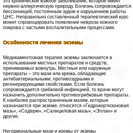
это хроническое кожное заболевание, которое имеет
нервно-аллергическую природу. Болезнь сопровождается
бессонницей, постоянным зудом и нарушением работы
ЦНС. Неправильно составленный терапевтический курс
может спровоцировать появление невроза кожного
покрова с частыми воспалительными процессами.
Особенности лечения экземы
Медикаментозная терапия экземы заключается в
использовании местных препаратов и средств,
принимаемых вовнутрь. Местные или наружные
препараты – это мази или крема, обладающие
антибактериальными, противозудными и
регенерирующими свойствами. Если болезнь
сопровождается грибковой инфекцией, то врачи могут
назначить дополнительно противогрибковые препараты.
К наиболее распространенным мазям, которые
назначаются при экземе, относятся «Гидрокортизоновая
мазь», «Содерм», «Салициловая мазь», «Эплан» и
другие.
Негормональные мази и кремы от экземы