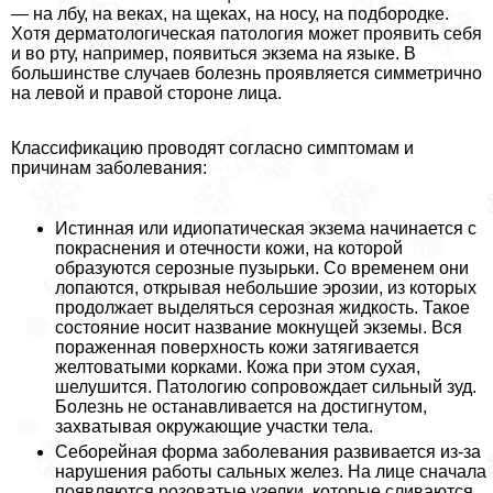
— на лбу, на веках, на щеках, на носу, на подбородке.
Хотя дерматологическая патология может проявить себя
и во рту, например, появиться экзема на языке. В
большинстве случаев болезнь проявляется симметрично
на левой и правой стороне лица.
Классификацию проводят согласно симптомам и
причинам заболевания:
Истинная или идиопатическая экзема начинается с
покраснения и отечности кожи, на которой
образуются серозные пузырьки. Со временем они
лопаются, открывая небольшие эрозии, из которых
продолжает выделяться серозная жидкость. Такое
состояние носит название мокнущей экземы. Вся
пораженная поверхность кожи затягивается
желтоватыми корками. Кожа при этом сухая,
шелушится. Патологию сопровождает сильный зуд.
Болезнь не останавливается на достигнутом,
захватывая окружающие участки тела.
Себорейная форма заболевания развивается из-за
нарушения работы сальных желез. На лице сначала
появляются розоватые узелки, которые сливаются