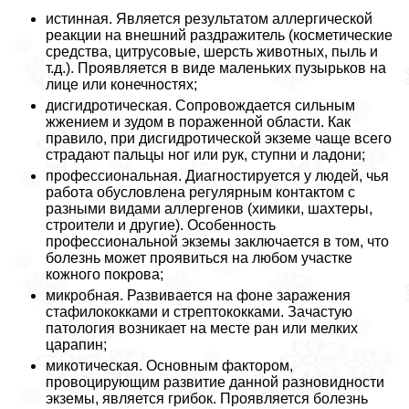
истинная. Является результатом аллергической
реакции на внешний раздражитель (косметические
средства, цитрусовые, шерсть животных, пыль и
т.д.). Проявляется в виде маленьких пузырьков на
лице или конечностях;
дисгидротическая. Сопровождается сильным
жжением и зудом в пораженной области. Как
правило, при дисгидротической экземе чаще всего
страдают пальцы ног или рук, ступни и ладони;
профессиональная. Диагностируется у людей, чья
работа обусловлена регулярным контактом с
разными видами аллергенов (химики, шахтеры,
строители и другие). Особенность
профессиональной экземы заключается в том, что
болезнь может проявиться на любом участке
кожного покрова;
микробная. Развивается на фоне заражения
стафилококками и стрептококками. Зачастую
патология возникает на месте ран или мелких
царапин;
микотическая. Основным фактором,
провоцирующим развитие данной разновидности
экземы, является грибок. Проявляется болезнь