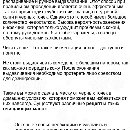
распаривание и ручное выдавливание. Этот способ при
правильном проведении является очень эффективным,
так как происходит глубокая очистка лица от угревой
сыпи и черных точек. Однако этот способ имеет большое
количество недостатков. Высока вероятность занесения
инфекции, которая только ухудшит проблемы с кожей,
поэтому руки должны быть обеззаражены, а пальцы
обернуты чистыми салфетками.
Читать еще: Что такое пигментация волос – доступно и
понятно
Не стоит выдавливать комедоны с большим напором, так
как можно повредить кожу. После окончания
выдавливания необходимо протереть лицо средством
для дезинфекции.
Также вы можете сделать маску от черных точек в
домашних условиях, которая поможет вам избавиться от
них навсегда. Существуют различные
рецепты
таких
очищающих масок
:
Овсяные хлопья необходимо измельчить и
перемешать с теплым молоком, полученную массу