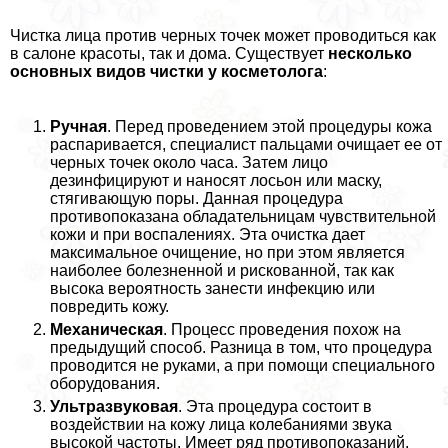
Чистка лица против черных точек может проводиться как
в салоне красоты, так и дома. Существует
несколько
основных видов чистки у косметолога
:
Ручная
. Перед проведением этой процедуры кожа
распаривается, специалист пальцами очищает ее от
черных точек около часа. Затем лицо
дезинфицируют и наносят лосьон или маску,
стягивающую поры. Данная процедypa
противопоказана обладательницам чувствительной
кожи и при воспалениях. Эта очистка дает
максимальное очищение, но при этом является
наиболее болезненной и рискованной, так как
высока вероятность занести инфекцию или
повредить кожу.
Механическая
. Процесс проведения похож на
предыдущий способ. Разница в том, что процедypa
проводится не руками, а при помощи специального
оборудования.
Ультразвуковая
. Эта процедypa состоит в
воздействии на кожу лица колебаниями звука
высокой частоты. Имеет ряд противопоказаний,