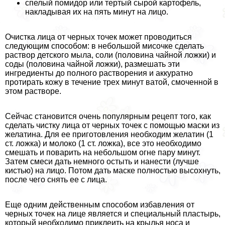
спелый помидор или тертый сырой картофель,
накладывая их на пять минут на лицо.
Очистка лица от черных точек может проводиться
следующим способом: в небольшой мисочке сделать
раствор детского мыла, соли (половина чайной ложки) и
соды (половина чайной ложки), размешать эти
ингредиенты до полного растворения и аккуратно
протирать кожу в течение трех минут ватой, смоченной в
этом растворе.
Сейчас становится очень популярным рецепт того, как
сделать чистку лица от черных точек с помощью маски из
желатина. Для ее приготовления необходим желатин (1
ст. ложка) и молоко (1 ст. ложка), все это необходимо
смешать и поварить на небольшом огне пару минут.
Затем смеси дать немного остыть и нанести (лучше
кистью) на лицо. Потом дать маске полностью высохнуть,
после чего снять ее с лица.
Еще одним действенным способом избавления от
черных точек на лице является и специальный пластырь,
который необходимо приклеить на крылья носа и