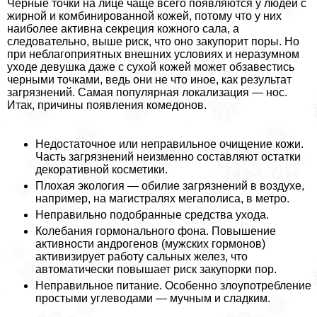
Черные точки на лице чаще всего появляются у людей с
жирной и комбинированной кожей, потому что у них
наиболее активна секреция кожного сала, а
следовательно, выше риск, что оно закупорит поры. Но
при нeблагоприятных внешних условиях и неразумном
уходе дeвyшка даже с сухой кожей может обзавестись
черными точками, ведь они не что иное, как результат
загрязнений. Самая популярная локализация — нос.
Итак, причины появления комедонов.
Недостаточное или неправильное очищение кожи.
Часть загрязнений неизменно составляют остатки
декоративной косметики.
Плохая экология — обилие загрязнений в воздухе,
например, на магистралях мегаполиса, в метро.
Неправильно подобранные средства ухода.
Колебания гормонального фона. Повышение
активности андрогенов (мужских гормонов)
активизирует работу сальных желез, что
автоматически повышает риск закупорки пор.
Неправильное питание. Особенно злоупотрeбление
простыми углеводами — мучным и сладким.