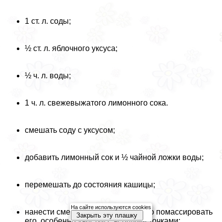
1 ст. л. соды;
½ ст. л. яблочного уксуса;
½ ч. л. воды;
1 ч. л. свежевыжатого лимонного сока.
смешать соду с уксусом;
добавить лимонный сок и ½ чайной ложки воды;
перемешать до состояния кашицы;
На сайте используются cookies
нанести смесь на лицо и аккуратно помассировать
Закрыть эту плашку
его, особенно участки с черными точками;