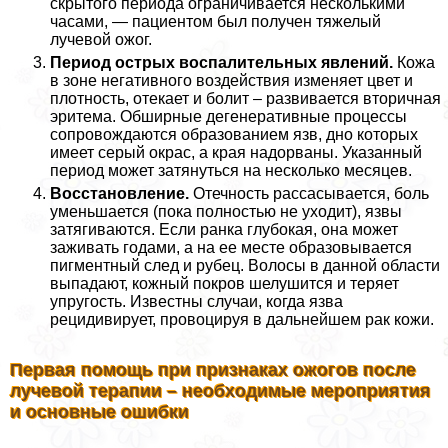
скрытого периода ограничивается несколькими
часами, — пациентом был получен тяжелый
лучевой ожог.
Период острых воспалительных явлений.
Кожа
в зоне негативного воздействия изменяет цвет и
плотность, отекает и болит – развивается вторичная
эритема. Обширные дегенеративные процессы
сопровождаются образованием язв, дно которых
имеет серый окрас, а края надорваны. Указанный
период может затянуться на несколько месяцев.
Восстановление.
Отечность рассасывается, боль
уменьшается (пока полностью не уходит), язвы
затягиваются. Если ранка глубокая, она может
заживать годами, а на ее месте образовывается
пигментный след и рубец. Волосы в данной области
выпадают, кожный покров шелушится и теряет
упругость. Известны случаи, когда язва
рецидивирует, провоцируя в дальнейшем paк кожи.
Первая помощь при признаках ожогов после
лучевой терапии – необходимые мероприятия
и основные ошибки