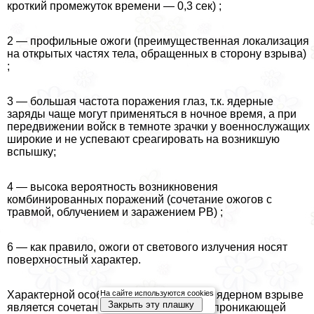
кроткий промежуток времени — 0,3 сек) ;
2 — профильные ожоги (преимущественная локализация
на открытых частях тела, обращенных в сторону взрыва)
;
3 — большая частота поражения глаз, т.к. ядерные
заряды чаще могут применяться в ночное время, а при
передвижении войск в темноте зрачки у военнослужащих
широкие и не успевают среагировать на возникшую
вспышку;
4 — высока вероятность возникновения
комбинированных поражений (сочетание ожогов с
травмой, облучением и заражением РВ) ;
6 — как правило, ожоги от светового излучения носят
поверхностный хаpaктер.
На сайте используются cookies
Хаpaктерной особенностью ожогов при ядерном взрыве
Закрыть эту плашку
является сочетание их с воздействием проникающей