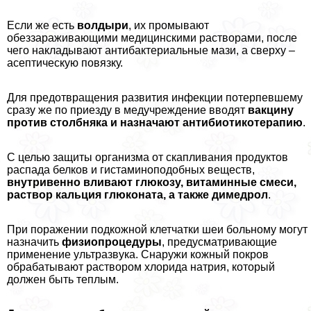
Если же есть
волдыри
, их промывают
обеззараживающими медицинскими растворами, после
чего накладывают антибактериальные мази, а сверху –
асептическую повязку.
Для предотвращения развития инфекции потерпевшему
сразу же по приезду в медучреждение вводят
вакцину
против столбняка и назначают антибиотикотерапию
.
С целью защиты организма от скапливания продуктов
распада белков и гистаминоподобных веществ,
внутривенно вливают глюкозу, витаминные смеси,
раствор кальция глюконата, а также димедрол
.
При поражении подкожной клетчатки шеи больному могут
назначить
физиопроцедуры
, предусматривающие
применение ультразвука. Снаружи кожный покров
обpaбатывают раствором хлорида натрия, который
должен быть теплым.