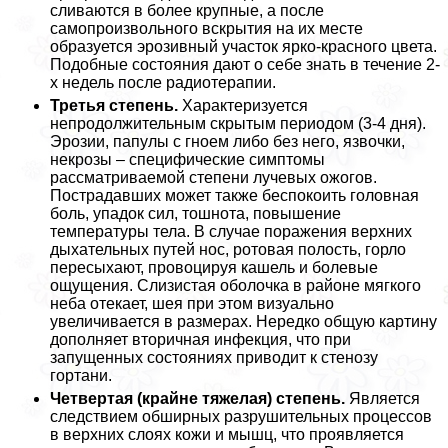
сливаются в более крупные, а после
самопроизвольного вскрытия на их месте
образуется эрозивный участок ярко-красного цвета.
Подобные состояния дают о себе знать в течение 2-
х недель после радиотерапии.
Третья степень.
Хаpaктеризуется
непродолжительным скрытым периодом (3-4 дня).
Эрозии, папулы с гноем либо без него, язвочки,
некрозы – специфические симптомы
рассматриваемой степени лучевых ожогов.
Пострадавших может также беспокоить головная
боль, упадок сил, тошнота, повышение
температуры тела. В случае поражения верхних
дыхательных путей нос, ротовая полость, горло
пересыхают, провоцируя кашель и болевые
ощущения. Слизистая оболочка в районе мягкого
неба отекает, шея при этом визуально
увеличивается в размерах. Нередко общую картину
дополняет вторичная инфекция, что при
запущенных состояниях приводит к стенозу
гортани.
Четвертая (крайне тяжелая) степень.
Является
следствием обширных разрушительных процессов
в верхних слоях кожи и мышц, что проявляется