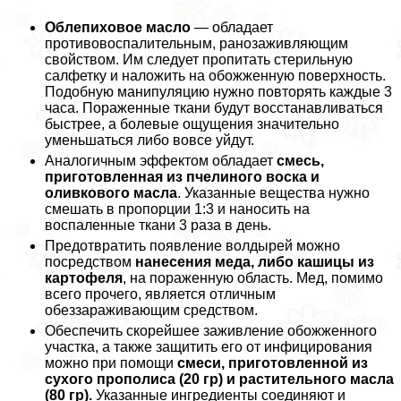
Облепиховое масло
— обладает
противовоспалительным, ранозаживляющим
свойством. Им следует пропитать стерильную
салфетку и наложить на обожженную поверхность.
Подобную манипуляцию нужно повторять каждые 3
часа. Пораженные ткани будут восстанавливаться
быстрее, а болевые ощущения значительно
уменьшаться либо вовсе уйдут.
Аналогичным эффектом обладает
смесь,
приготовленная из пчелиного воска и
оливкового масла
. Указанные вещества нужно
смешать в пропорции 1:3 и наносить на
воспаленные ткани 3 раза в день.
Предотвратить появление волдырей можно
посредством
нанесения меда, либо кашицы из
картофеля
, на пораженную область. Мед, помимо
всего прочего, является отличным
обеззараживающим средством.
Обеспечить скорейшее заживление обожженного
участка, а также защитить его от инфицирования
можно при помощи
смеси, приготовленной из
сухого прополиса (20 гр) и растительного масла
(80 гр).
Указанные ингредиенты соединяют и