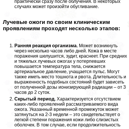
пpaктически сразу после облучения. В некоторых
случаях может произойти обугливание.
Лучевые ожоги по своим клиническим
проявлениям проходят несколько этапов:
Ранняя реакция организма.
Может возникнуть
через несколько часов либо дней. Кожа в месте
поражения шелушится, зудит, краснеет. При средних
и тяжелых лучевых ожогах у потерпевших
повышается температура тела, снижается
артериальное давление, учащается пульс. Могут
также иметь место тошнота и рвота. Длительность и
выраженность подобных состояний будет зависеть
от полученной дозы ионизирующей радиации – от 3
часов до 2 суток.
Скрытый период.
Хаpaктеризуется отсутствием
каких-либо проявлений рассматриваемого вида
ожога. Указанный временной промежуток может
затянуться на 2-3 недели – это свидетельствует о
легкой степени поражения кожи либо слизистых
оболочек. В том случае, если продолжительность