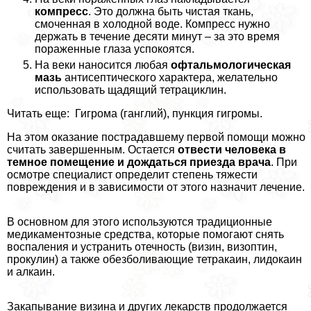
компресс
. Это должна быть чистая ткань,
смоченная в холодной воде. Компресс нужно
держать в течение десяти минут – за это время
пораженные глаза успокоятся.
На веки наносится любая
офтальмологическая
мазь
антисептического хаpaктера, желательно
использовать щадящий тетрациклин.
Читать еще: Гигрома (ганглий), пункция гигромы.
На этом оказание пострадавшему первой помощи можно
считать завершенным. Остается
отвести человека в
темное помещение и дождаться приезда врача
. При
осмотре специалист определит степень тяжести
повреждения и в зависимости от этого назначит лечение.
В основном для этого используются традиционные
медикаментозные средства, которые помогают снять
воспаления и устранить отечность (визин, визоптин,
прокулин) а также обезболивающие тетpaкаин, лидокаин
и алкаин.
Закапывание визина и других лекарств продолжается