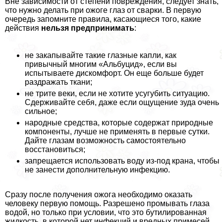
Вне зависимости от степени повреждения, следует знать,
что нужно делать при ожоге глаз от сварки. В первую
очередь запомните правила, касающиеся того, какие
действия
нельзя предпринимать
:
не закапывайте такие глазные капли, как
привычный многим «Альбуцид», если вы
испытываете дискомфорт. Он еще больше будет
раздражать ткани;
не трите веки, если не хотите усугубить ситуацию.
Сдерживайте себя, даже если ощущение зуда очень
сильное;
народные средства, которые содержат природные
компоненты, лучше не применять в первые сутки.
Дайте глазам возможность самостоятельно
восстановиться;
запрещается использовать воду из-под крана, чтобы
не занести дополнительную инфекцию.
Сразу после получения ожога необходимо оказать
человеку первую помощь. Разрешено промывать глаза
водой, но только при условии, что это бутилированная
жидкость, в которой нет инфекций и вредных примесей.