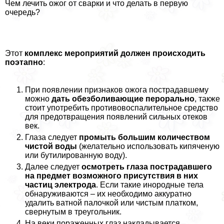
Чем лечить ожог от сварки и что делать в первую
очередь?
Этот
комплекс мероприятий должен происходить
поэтапно
:
При появлении признаков ожога пострадавшему
можно
дать обезболивающие перopaльно
, также
стоит употребить противовоспалительное средство
для предотвращения появлений сильных отеков
век.
Глаза следует
промыть большим количеством
чистой воды
(желательно использовать кипяченую
или бутилированную воду).
Далее следует
осмотреть глаза пострадавшего
на предмет возможного присутствия в них
частиц электрода
. Если такие инородные тела
обнаруживаются – их необходимо аккуратно
удалить ватной палочкой или чистым платком,
свернутым в треугольник.
На веки пораженных глаз накладывается