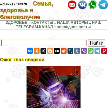
Семья,
+7(977)9328978
здоровье и
благополучие
ЗДОРОВЬЕ
::
КОНТАКТЫ
::
НАШИ АВТОРЫ
::
НАШ
TELEGRAM-КАНАЛ
::
последние посты
Ожог глаз сваркой