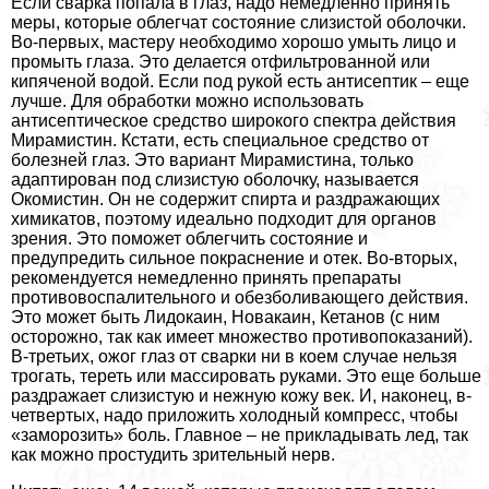
Если сварка попала в глаз, надо немедленно принять
меры, которые облегчат состояние слизистой оболочки.
Во-первых, мастеру необходимо хорошо умыть лицо и
промыть глаза. Это делается отфильтрованной или
кипяченой водой. Если под рукой есть антисептик – еще
лучше. Для обработки можно использовать
антисептическое средство широкого спектра действия
Мирамистин. Кстати, есть специальное средство от
болезней глаз. Это вариант Мирамистина, только
адаптирован под слизистую оболочку, называется
Окомистин. Он не содержит спирта и раздражающих
химикатов, поэтому идеально подходит для органов
зрения. Это поможет облегчить состояние и
предупредить сильное покраснение и отек. Во-вторых,
рекомендуется немедленно принять препараты
противовоспалительного и обезболивающего действия.
Это может быть Лидокаин, Новакаин, Кетанов (с ним
осторожно, так как имеет множество противопоказаний).
В-третьих, ожог глаз от сварки ни в коем случае нельзя
трогать, тереть или массировать руками. Это еще больше
раздражает слизистую и нежную кожу век. И, наконец, в-
четвертых, надо приложить холодный компресс, чтобы
«заморозить» боль. Главное – не прикладывать лед, так
как можно простудить зрительный нерв.