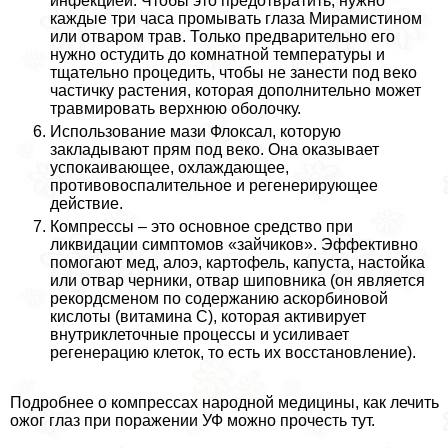
инфекцией. Чтобы это предотвратить, нужно
каждые три часа промывать глаза Мирамистином
или отваром трав. Только предварительно его
нужно остудить до комнатной температуры и
тщательно процедить, чтобы не занести под веко
частичку растения, которая дополнительно может
травмировать верхнюю оболочку.
Использование мази Флоксал, которую
закладывают прям под веко. Она оказывает
успокаивающее, охлаждающее,
противовоспалительное и регенерирующее
действие.
Компрессы – это основное средство при
ликвидации симптомов «зайчиков». Эффективно
помогают мед, алоэ, картофель, капуста, настойка
или отвар черники, отвар шиповника (он является
рекордсменом по содержанию аскорбиновой
кислоты (витамина С), которая активирует
внутриклеточные процессы и усиливает
регенерацию клеток, то есть их восстановление).
Подробнее о компрессах народной медицины, как лечить
ожог глаз при поражении УФ можно прочесть тут.