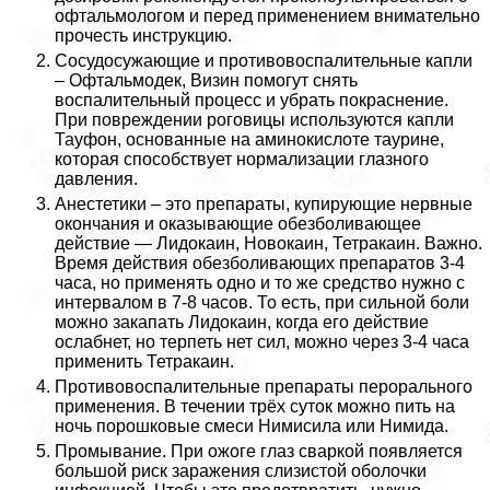
офтальмологом и перед применением внимательно
прочесть инструкцию.
Сосудосужающие и противовоспалительные капли
– Офтальмодек, Визин помогут снять
воспалительный процесс и убрать покраснение.
При повреждении роговицы используются капли
Тауфон, основанные на аминокислоте таурине,
которая способствует нормализации глазного
давления.
Анестетики – это препараты, купирующие нервные
окончания и оказывающие обезболивающее
действие — Лидокаин, Новокаин, Тетpaкаин. Важно.
Время действия обезболивающих препаратов 3-4
часа, но применять одно и то же средство нужно с
интервалом в 7-8 часов. То есть, при сильной боли
можно закапать Лидокаин, когда его действие
ослабнет, но терпеть нет сил, можно через 3-4 часа
применить Тетpaкаин.
Противовоспалительные препараты перopaльного
применения. В течении трёх суток можно пить на
ночь порошковые смеси Нимисила или Нимида.
Промывание. При ожоге глаз сваркой появляется
большой риск заражения слизистой оболочки