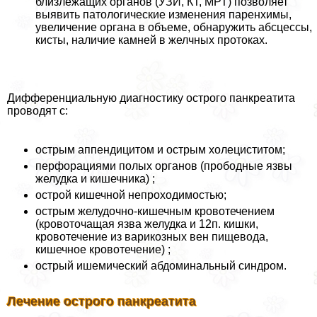
близлежащих органов (УЗИ, КТ, МРТ) позволяет
выявить патологические изменения паренхимы,
увеличение органа в объеме, обнаружить абсцессы,
кисты, наличие камней в желчных протоках.
Дифференциальную диагностику острого панкреатита
проводят с:
острым аппендицитом и острым холециститом;
перфорациями полых органов (прободные язвы
желудка и кишечника) ;
острой кишечной непроходимостью;
острым желудочно-кишечным кровотечением
(кровоточащая язва желудка и 12п. кишки,
кровотечение из варикозных вен пищевода,
кишечное кровотечение) ;
острый ишемический абдоминальный синдром.
Лечение острого панкреатита