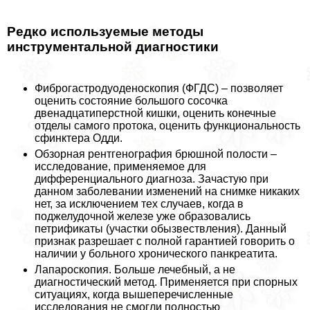
Редко используемые методы
инструментальной диагностики
Фиброгастродуоденоскопия (ФГДС) – позволяет
оценить состояние большого сосочка
двенадцатиперстной кишки, оценить конечные
отделы самого протока, оценить функциональность
сфинктера Одди.
Обзорная рентгенография брюшной полости –
исследование, применяемое для
дифференциального диагноза. Зачастую при
данном заболевании изменений на снимке никаких
нет, за исключением тех случаев, когда в
поджелудочной железе уже образовались
петрификаты (участки обызвествления). Данный
признак разрешает с полной гарантией говорить о
наличии у больного хронического панкреатита.
Лапароскопия. Больше лечебный, а не
диагностический метод. Применяется при спорных
ситуациях, когда вышеперечисленные
исследования не смогли полностью