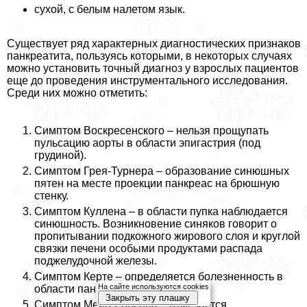
сухой, с белым налетом язык.
Существует ряд характерных диагностических признаков
панкреатита, пользуясь которыми, в некоторых случаях
можно установить точный диагноз у взрослых пациентов
еще до проведения инструментального исследования.
Среди них можно отметить:
Симптом Воскресенского – нельзя прощупать
пульсацию аорты в области эпигастрия (под
грудиной).
Симптом Грея-Турнера – образование синюшных
пятен на месте проекции панкреас на брюшную
стенку.
Симптом Куллена – в области пупка наблюдается
синюшность. Возникновение синяков говорит о
пропитывании подкожного жирового слоя и круглой
связки печени особыми продуктами распада
поджелудочной железы.
Симптом Керте – определяется болезненность в
На сайте используются cookies
области панкреас.
Закрыть эту плашку
Симптом Мейо-Робсона – отмечается