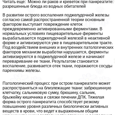
Читать еще: Можно ли раков и креветок при панкреатите:
разрешенные блюда из водных обитателей
В развитии острого воспаления поджелудочной железы
согласно самой распространенной теории основным
фактором выступает повреждение клеток
преждевременно активированными ферментами. В
нормальных условиях пищеварительные ферменты
вырабатываются поджелудочной железой в неактивной
форме и активизируются уже в пищеварительном тракте.
Под воздействием внешних и внутренних патологических
факторов механизм выработки нарушается, ферменты
активизируются в поджелудочной железе и начинают
переваривание ее ткани. Результатом становится
воспаление, развивается отек ткани, поражаются сосуды
паренхимы железы.
Патологический процесс при остром панкреатите может
распространяться на близлежащие ткани: забрюшинную
клетчатку, сальниковую сумку, брюшину, сальник,
брыжейку кишечника и связки печении ДПК. Тяжелая
форма острого панкреатита способствует резкому
повышению уровня различных биологически активных
веществ в крови, что ведет к выраженным общим