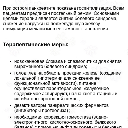
При остром панкреатите показана госпитализация. Всем
пациентам предписан постельный режим. Основными
целями терапии является снятие болевого синдрома,
снижение нагрузки на поджелудочную железу,
стимуляция механизмов ее самовосстановления.
Терапевтические меры:
новокаиновая блокада и спазмолитики для снятия
выраженного болевого синдрома;
голод, лед на область проекции железы (создание
локальной гипотермии для снижения ее
функциональной активности), питание
осуществляют парентеральное, желудочное
содержимое аспирируют, назначают антациды и
ингибиторы протонной помпы;
дезактиваторы панкреатических ферментов
(ингибиторы протеолиза) ;
необходимая коррекция гомеостаза (водно-
электролитного, кислотно-основного, белкового
баланса) с помощью инфузии солевых и белковых