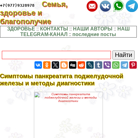
Семья,
+7(977)9328978
здоровье и
благополучие
ЗДОРОВЬЕ
::
КОНТАКТЫ
::
НАШИ АВТОРЫ
::
НАШ
TELEGRAM-КАНАЛ
::
последние посты
Симптомы панкреатита поджелудочной
железы и методы диагностики