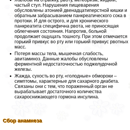
частый стул. Нарушения пищеварения
обусловлены атонией двенадцатиперстной кишки и
обратным забрасыванием панкреатического сока в
протоки. И для острого, и для хронического
панкреатита специфична рвота, не приносящая
облегчения состояния. Напротив, больной
продолжает ощущать тошноту. При этом отмечается
горький привкус во рту или горький привкус рвотных
масс.
Потеря массы тела, мышечная слабость,
авитаминоз. Данные жалобы обусловлены
ферментной недостаточностью поджелудочной
железы.
Жажда, сухость во рту, «голодные» обмороки –
симптомы, характерные для сахарного диабета.
Связаны они с тем, что пораженный орган не
вырабатывает достаточного количества
сахароснижающего гормона инсулина.
Сбор анамнеза