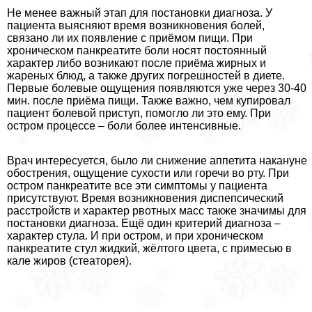
Не менее важный этап для постановки диагноза. У
пациента выясняют время возникновения болей,
связано ли их появление с приёмом пищи. При
хроническом панкреатите боли носят постоянный
характер либо возникают после приёма жирных и
жареных блюд, а также других погрешностей в диете.
Первые болевые ощущения появляются уже через 30-40
мин. после приёма пищи. Также важно, чем купировал
пациент болевой приступ, помогло ли это ему. При
остром процессе – боли более интенсивные.
Врач интересуется, было ли снижение аппетита накануне
обострения, ощущение сухости или горечи во рту. При
остром панкреатите все эти симптомы у пациента
присутствуют. Время возникновения диспепсический
расстройств и характер рвотных масс также значимы для
постановки диагноза. Ещё один критерий диагноза –
характер стула. И при остром, и при хроническом
панкреатите стул жидкий, жёлтого цвета, с примесью в
кале жиров (стеаторея).