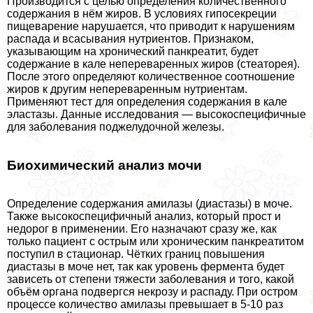
Производится с целью определения количественного
содержания в нём жиров. В условиях гипосекреции
пищеварение нарушается, что приводит к нарушениям
распада и всасывания нутриентов. Признаком,
указывающим на хронический панкреатит, будет
содержание в кале непереваренных жиров (стеаторея).
После этого определяют количественное соотношение
жиров к другим непереваренным нутриентам.
Применяют тест для определения содержания в кале
эластазы. Данные исследования — высокоспецифичные
для заболевания поджелудочной железы.
Биохимический анализ мочи
Определение содержания амилазы (диастазы) в моче.
Также высокоспецифичный анализ, который прост и
недорог в применении. Его назначают сразу же, как
только пациент с острым или хроническим панкреатитом
поступил в стационар. Чётких границ повышения
диастазы в моче нет, так как уровень фермента будет
зависеть от степени тяжести заболевания и того, какой
объём органа подвергся некрозу и распаду. При остром
процессе количество амилазы превышает в 5-10 раз