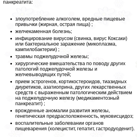
панкреатита:
злоупотребление алкоголем, вредные пищевые
привычки (жирная, острая пища) ;
желчекаменная болезнь;
инфицирование вирусом (свинка, вирус Коксаки)
или бактериальное заражение (микоплазма,
кампилобактерии) ;
травмы поджелудочной железы;
хирургические вмешательства по поводу других
патологий поджелудочной железы и
желчевыводящих путей;
прием эстрогенов, кортикостероидов, тиазидных
диуретиков, азатиоприна, других лекарственных
средств с выраженным патологическим действием
на поджелудочную железу (медикаментозный
панкреатит) ;
врожденные аномалии развития железы,
генетическая предрасположенность, муковисцидоз;
воспалительные заболевании органов
пищеварения (холецистит, гепатит, гастродуоденит).