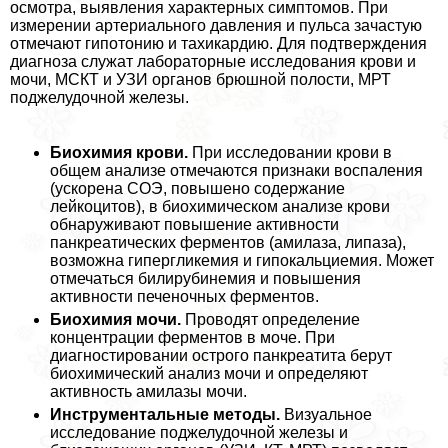
осмотра, выявления характерных симптомов. При
измерении артериального давления и пульса зачастую
отмечают гипотонию и тахикардию. Для подтверждения
диагноза служат лабораторные исследования крови и
мочи, МСКТ и УЗИ органов брюшной полости, МРТ
поджелудочной железы.
Биохимия крови.
При исследовании крови в
общем анализе отмечаются признаки воспаления
(ускорена СОЭ, повышено содержание
лейкоцитов), в биохимическом анализе крови
обнаруживают повышение активности
панкреатических ферментов (амилаза, липаза),
возможна гипергликемия и гипокальциемия. Может
отмечаться билирубинемия и повышения
активности печеночных ферментов.
Биохимия мочи.
Проводят определение
концентрации ферментов в моче. При
диагностировании острого панкреатита берут
биохимический анализ мочи и определяют
активность амилазы мочи.
Инструментальные методы.
Визуальное
исследование поджелудочной железы и