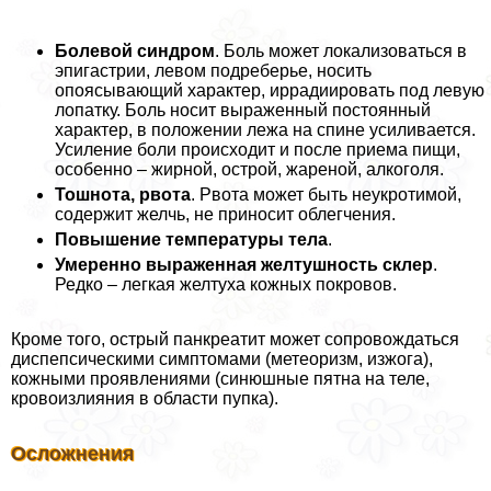
Болевой синдром
. Боль может локализоваться в
эпигастрии, левом подреберье, носить
опоясывающий характер, иррадиировать под левую
лопатку. Боль носит выраженный постоянный
характер, в положении лежа на спине усиливается.
Усиление боли происходит и после приема пищи,
особенно – жирной, острой, жареной, алкоголя.
Тошнота, рвота
. Рвота может быть неукротимой,
содержит желчь, не приносит облегчения.
Повышение температуры тела
.
Умеренно выраженная желтушность склер
.
Редко – легкая желтуха кожных покровов.
Кроме того, острый панкреатит может сопровождаться
диспепсическими симптомами (метеоризм, изжога),
кожными проявлениями (синюшные пятна на теле,
кровоизлияния в области пупка).
Осложнения