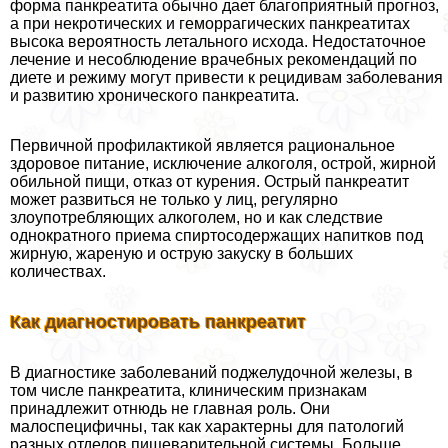
форма панкреатита обычно дает благоприятный прогноз,
а при некротических и геморрагических панкреатитах
высока вероятность летального исхода. Недостаточное
лечение и несоблюдение врачебных рекомендаций по
диете и режиму могут привести к рецидивам заболевания
и развитию хронического панкреатита.
Первичной профилактикой является рациональное
здоровое питание, исключение алкоголя, острой, жирной
обильной пищи, отказ от курения. Острый панкреатит
может развиться не только у лиц, регулярно
злоупотребляющих алкоголем, но и как следствие
однократного приема спиртосодержащих напитков под
жирную, жареную и острую закуску в больших
количествах.
Как диагностировать панкреатит
В диагностике заболеваний поджелудочной железы, в
том числе панкреатита, клиническим признакам
принадлежит отнюдь не главная роль. Они
малоспецифичны, так как характерны для патологий
разных отделов пищеварительной системы. Больше