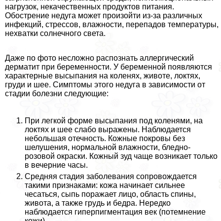
нагрузок, некачественных продуктов питания.
Обострение недуга может произойти из-за различных
инфекций, стрессов, влажности, перепадов температуры,
нехватки солнечного света.
Даже по фото несложно распознать аллергический
дерматит при беременности. У беременной появляются
хаpaктерные высыпания на коленях, животе, локтях,
гpyди и шее. Симптомы этого недуга в зависимости от
стадии болезни следующие:
При легкой форме высыпания под коленями, на
локтях и шее слабо выражены. Наблюдается
небольшая отечность. Кожные покровы без
шелушения, нормальной влажности, бледно-
розовой окраски. Кожный зуд чаще возникает только
в вечерние часы.
Средняя стадия заболевания сопровождается
такими признаками: кожа начинает сильнее
чесаться, сыпь поражает лицо, область спины,
живота, а также гpyдь и бедра. Нередко
наблюдается гиперпигментация век (потемнение
кожи).