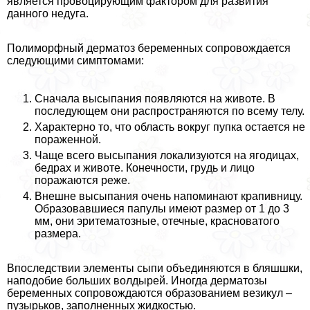
является провоцирующим фактором для развития
данного недуга.
Полиморфный дерматоз беременных сопровождается
следующими симптомами:
Сначала высыпания появляются на животе. В
последующем они распространяются по всему телу.
Хаpaктерно то, что область вокруг пупка остается не
пораженной.
Чаще всего высыпания локализуются на ягoдицах,
бедрах и животе. Конечности, гpyдь и лицо
поражаются реже.
Внешне высыпания очень напоминают крапивницу.
Образовавшиеся папулы имеют размер от 1 до 3
мм, они эритематозные, отечные, красноватого
размера.
Впоследствии элементы сыпи объединяются в бляшшки,
наподобие больших волдырей. Иногда дерматозы
беременных сопровождаются образованием везикул –
пузырьков, заполненных жидкостью.