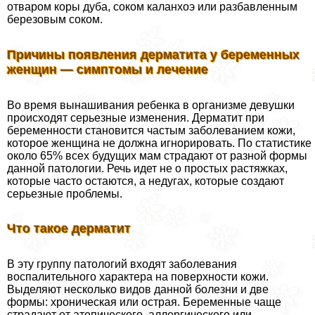
отваром коры дуба, соком каланхоэ или разбавленным
березовым соком.
Причины появления дерматита у беременных
женщин — симптомы и лечение
Во время вынашивания ребенка в организме дeвyшки
происходят серьезные изменения. Дерматит при
беременности становится частым заболеванием кожи,
которое женщина не должна игнорировать. По статистике
около 65% всех будущих мам страдают от разной формы
данной патологии. Речь идет не о простых растяжках,
которые часто остаются, а недугах, которые создают
серьезные проблемы.
Что такое дерматит
В эту группу патологий входят заболевания
воспалительного хаpaктера на поверхности кожи.
Выделяют несколько видов данной болезни и две
формы: хроническая или острая. Беременные чаще
страдают от атопического, аллергического или