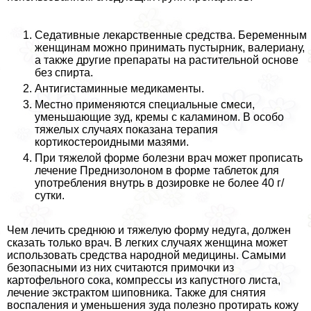
Седативные лекарственные средства. Беременным
женщинам можно принимать пустырник, валериану,
а также другие препараты на растительной основе
без спирта.
Антигистаминные медикаменты.
Местно применяются специальные смеси,
уменьшающие зуд, кремы с каламином. В особо
тяжелых случаях показана терапия
кортикостероидными мазями.
При тяжелой форме болезни врач может прописать
лечение Преднизолоном в форме таблеток для
употрeбления внутрь в дозировке не более 40 г/
сутки.
Чем лечить среднюю и тяжелую форму недуга, должен
сказать только врач. В легких случаях женщина может
использовать средства народной медицины. Самыми
безопасными из них считаются примочки из
картофельного сока, компрессы из капустного листа,
лечение экстpaктом шиповника. Также для снятия
воспаления и уменьшения зуда полезно протирать кожу