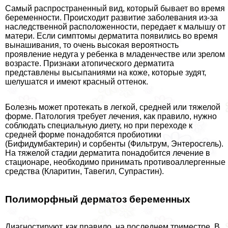
Самый распространенный вид, который бывает во время
беременности. Происходит развитие заболевания из-за
наследственной расположенности, передает к малышу от
матери. Если симптомы дерматита появились во время
вынашивания, то очень высокая вероятность
проявление недуга у ребенка в младенчестве или зрелом
возрасте. Признаки атопического дерматита
представлены высыпаниями на коже, которые зудят,
шелушатся и имеют красный оттенок.
Болезнь может протекать в легкой, средней или тяжелой
форме. Патология требует лечения, как правило, нужно
соблюдать специальную диету, но при переходе к
средней форме понадобятся пробиотики
(Бифидумбактерин) и сорбенты (Фильтрум, Энтеросгель).
На тяжелой стадии дерматита понадобится лечение в
стационаре, необходимо принимать противоаллергенные
средства (Кларитин, Тавегил, Супрастин).
Полиморфный дерматоз беременных
Диагностируют, как правило, на последнем триместре. В