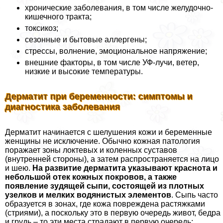
хронические заболевания, в том числе желудочно-
кишечного тpaкта;
токсикоз;
сезонные и бытовые аллергены;
стрессы, волнение, эмоциональное напряжение;
внешние факторы, в том числе УФ-лучи, ветер,
низкие и высокие температуры.
Дерматит при беременности: симптомы и
диагностика заболевания
Дерматит начинается с шелушения кожи и беременные
женщины не исключение. Обычно кожная патология
поражает зоны локтевых и коленных суставов
(внутренней стороны), а затем распространяется на лицо
и шею.
На развитие дерматита указывают краснота и
небольшой отек кожных покровов, а также
появление зудящей сыпи, состоящей из плотных
узелков и мелких водянистых элементов
. Сыпь часто
образуется в зонах, где кожа повреждена растяжками
(стриями), а поскольку это в первую очередь живот, бедра
и гpyдь – то эти места страдают в первую очередь;