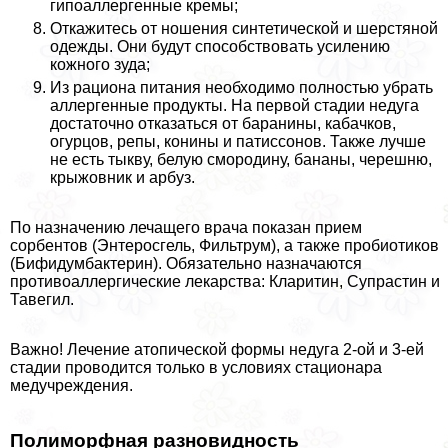
гипоаллергенные кремы;
Откажитесь от ношения синтетической и шерстяной
одежды. Они будут способствовать усилению
кожного зуда;
Из рациона питания необходимо полностью убрать
аллергенные продукты. На первой стадии недуга
достаточно отказаться от бapaнины, кабачков,
огурцов, репы, конины и патиссонов. Также лучше
не есть тыкву, белую смородину, бананы, черешню,
крыжовник и арбуз.
По назначению лечащего врача показан прием
сорбентов (Энтеросгель, Фильтрум), а также пробиотиков
(Бифидумбактерин). Обязательно назначаются
противоаллергические лекарства: Кларитин, Супрастин и
Тавегил.
Важно! Лечение атопической формы недуга 2-ой и 3-ей
стадии проводится только в условиях стационара
медучреждения.
Полиморфная разновидность