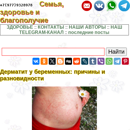
Семья,
+7(977)9328978
здоровье и
благополучие
ЗДОРОВЬЕ
::
КОНТАКТЫ
::
НАШИ АВТОРЫ
::
НАШ
TELEGRAM-КАНАЛ
::
последние посты
Дерматит у беременных: причины и
разновидности