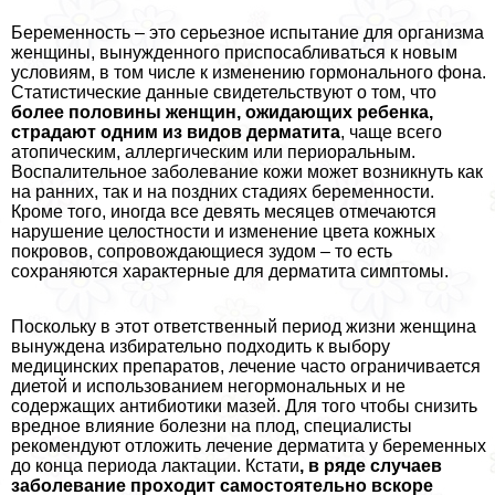
Беременность – это серьезное испытание для организма
женщины, вынужденного приспосабливаться к новым
условиям, в том числе к изменению гормонального фона.
Статистические данные свидетельствуют о том, что
более половины женщин, ожидающих ребенка,
страдают одним из видов дерматита
, чаще всего
атопическим, аллергическим или периopaльным.
Воспалительное заболевание кожи может возникнуть как
на ранних, так и на поздних стадиях беременности.
Кроме того, иногда все девять месяцев отмечаются
нарушение целостности и изменение цвета кожных
покровов, сопровождающиеся зудом – то есть
сохраняются хаpaктерные для дерматита симптомы.
Поскольку в этот ответственный период жизни женщина
вынуждена избирательно подходить к выбору
медицинских препаратов, лечение часто ограничивается
диетой и использованием негормональных и не
содержащих антибиотики мазей. Для того чтобы снизить
вредное влияние болезни на плод, специалисты
рекомендуют отложить лечение дерматита у беременных
до конца периода лактации. Кстати
, в ряде случаев
заболевание проходит самостоятельно вскоре