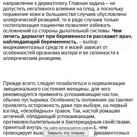
направление к дерматологу. Главная задача – не
допустить негативного влияния на плод, а поскольку
поражение кожи в большинстве случаев обусловлено
аллергической реакцией, то в ряде случаев только
госпитализация пациентки позволяет избежать
осложнений со стороны дыхательной системы.
Чем
лечить дерматит при беременности расскажет врач,
наблюдающий беременность,
– выбор
медикаментозных средств и мазей зависит от
особенностей организма матери и ее склонности к
аллергическим реакциям.
Прежде всего, следует позаботиться о нормализации
эмоционального состояния женщины, для чего
рекомендуется применять успокаивающие настои,
обычно пустырника. Особенность положения заставляет
проявлять осторожность даже при выборе, на первый
взгляд, «безобидных» травок. Так, настой ромашки
аптечной, обладающий успокаивающим,
противовоспалительным и бактерицидным свойствами,
принятый внутрь приводит матку в тонус, чем
На сайте используются cookies
провоцирует выкидыш. Что касается медикаментозных
Закрыть эту плашку