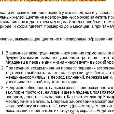
ханизм возникновения прыщей у малышей, как и у взрослых
льных желез. Цветение новорожденных можно заметить при
сыпания проходят к трем месяцам. Иногда подобная гормо
риоде, и кроха “цветет” примерно до 6 месяцев, а при тяже
ичины, вызывающие цветение и нездоровые образования:
В анамнезе акне грудничков – изменение гормональног
будущей мамы повышается уровень эстрогенов – этот го
Младенец в первые дни жизни «наследует» высокий уро
При грудном вскармливании процесс передачи эстроге
тщательно выбирать только полезную пищу, избегать стр
женщины-кормилицы в период волнений, переживаний, о
увеличивает выработку кожного жира.
Неприспособленность сальных желез новорожденного к 
закупорке протоков, на лице и шее младенца появляетс
новорожденного сыпь на лице). Как считает доктор Кома
месяцу жизни малыша. Впервые заболевание может быть
когда ребенку исполнится 1 месяц (рекомендуем прочита
локализация гнойничков, их структура, окраска. Родител