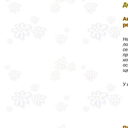
Д
А
р
Не
ло
се
пр
но
ос
ще
У 
П