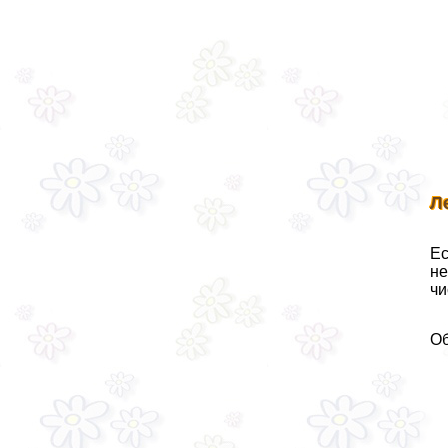
Л
Ес
не
чи
Об