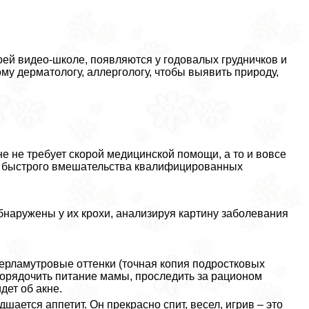
ей видео-школе, появляются у годовалых грудничков и
кому дерматологу, аллергологу, чтобы выявить природу,
е не требует скорой медицинской помощи, а то и вовсе
ет быстрого вмешательства квалифицированных
бнаружены у их крохи, анализируя картину заболевания
ерламутровые оттенки (точная копия подростковых
упорядочить питание мамы, проследить за рационом
дет об акне.
шается аппетит. Он прекрасно спит, весел, игрив – это