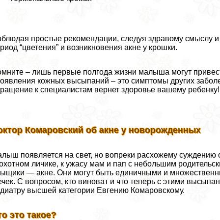
блюдая простые рекомендации, следуя здравому смыслу и
риод “цветения” и возникновения акне у крошки.
мните – лишь первые полгода жизни малыша могут привес
оявления кожных высыпаний – это симптомы других заболе
ращение к специалистам вернет здоровье вашему ребенку!
октор Комаровский об акне у новорожденных
лыш появляется на свет, но вопреки расхожему суждению о 
охотном личике, к ужасу мам и пап с небольшим родитель
ыщики — акне. Они могут быть единичными и множествен
чек. С вопросом, кто виноват и что теперь с этими высыпа
диатру высшей категории Евгению Комаровскому.
то это такое?