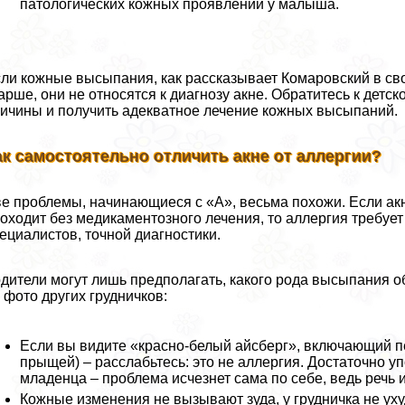
патологических кожных проявлений у малыша.
ли кожные высыпания, как рассказывает Комаровский в сво
арше, они не относятся к диагнозу акне. Обратитесь к детс
ичины и получить адекватное лечение кожных высыпаний.
ак самостоятельно отличить акне от аллергии?
е проблемы, начинающиеся с «А», весьма похожи. Если акн
оходит без медикаментозного лечения, то аллергия требу
ециалистов, точной диагностики.
дители могут лишь предполагать, какого рода высыпания о
 фото других грудничков:
Если вы видите «красно-белый айсберг», включающий п
прыщей) – расслабьтесь: это не аллергия. Достаточно 
младенца – проблема исчезнет сама по себе, ведь речь и
Кожные изменения не вызывают зуда, у грудничка не ухуд