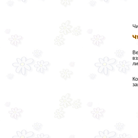
Чи
Ч
Ве
вз
ли
Ко
за