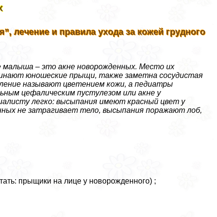
х
”, лечение и правила ухода за кожей грудного
 малыша – это акне новорожденных. Место их
оминают юношеские прыщи, также заметна сосудистая
вление называют цветением кожи, а педиатры
ьным цефалическим пустулезом или акне у
иалисту легко: высыпания имеют красный цвет у
енных не затрагивает тело, высыпания поражают лоб,
ать: прыщики на лице у новорожденного) ;