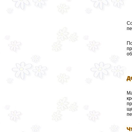
Со
пе
По
пр
об
Д
Ма
кр
пр
ще
пе
Ч