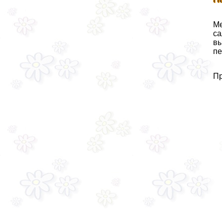
Ме
са
вы
пе
Пр