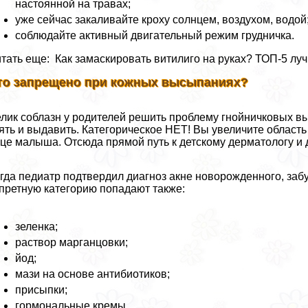
настоянной на травах;
уже сейчас закаливайте кроху солнцем, воздухом, водой
соблюдайте активный двигательный режим грудничка.
тать еще: Как замаскировать витилиго на руках? ТОП-5 лу
то запрещено при кожных высыпаниях?
лик соблазн у родителей решить проблему гнойничковых в
ять и выдавить. Категорическое НЕТ! Вы увеличите област
це малыша. Отсюда прямой путь к детскому дерматологу и
гда педиатр подтвердил диагноз акне новорожденного, забу
претную категорию попадают также:
зеленка;
раствор марганцовки;
йод;
мази на основе антибиотиков;
присыпки;
гормональные кремы.