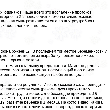
, одинаков: чаще всего это воспаление протоков
мерно на 2-3 неделе жизни, окончательно кожные
нальная сыпь развивается еще во внутриутробном
лых проявлениях – до года.
о фона роженицы. В последнем триместре беременности у
рмон ответственен за выработку подкожного жира.
вень гормона матери.
нов от мамы к малышу продолжается. Мамочки должны
ессов. Кортизол – гормон, поступающий в организм
трицательно воздействует на обмен веществ,
правильной регуляции. Избыток кожного сала приводит к
я специфическая сыпь (рекомендуем прочитать: у
ровский, грудничковое акне бесследно проходит к 3-6
 замечено, а позже и диагностировано специалистами,
ть: развитие ребенка в 1 месяц). На фото видно, какова
и также в силах отличить акне новорожденных от других