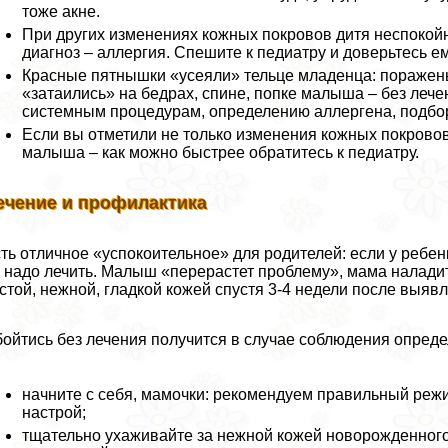
тоже акне.
При других изменениях кожных покровов дитя неспокой
диагноз – аллергия. Спешите к педиатру и доверьтесь ем
Красные пятнышки «усеяли» тельце младенца: поражены
«затаились» на бедрах, спине, попке малыша – без лече
системным процедурам, определению аллергена, подбор
Если вы отметили не только изменения кожных покровов,
малыша – как можно быстрее обратитесь к педиатру.
ечение и профилактика
ть отличное «успокоительное» для родителей: если у ребенк
 надо лечить. Малыш «перерастет проблему», мама наладит
стой, нежной, гладкой кожей спустя 3-4 недели после выя
ойтись без лечения получится в случае соблюдения опред
начните с себя, мамочки: рекомендуем правильный режи
настрой;
тщательно ухаживайте за нежной кожей новорожденного