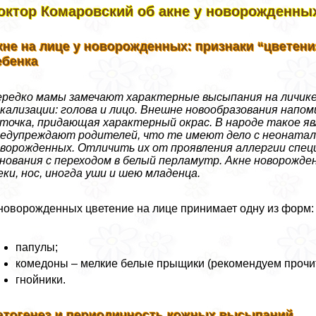
октор Комаровский об акне у новорожденны
кне на лице у новорожденных: признаки “цветения
ебенка
редко мамы замечают характерные высыпания на личике
кализации: голова и лицо. Внешне новообразования нап
точка, придающая характерный окрас. В народе такое я
едупреждают родителей, что те имеют дело с неонатал
ворожденных. Отличить их от проявления аллергии спец
нования с переходом в белый перламутр. Акне новорожд
ки, нос, иногда уши и шею младенца.
новорожденных цветение на лице принимает одну из форм:
папулы;
комедоны – мелкие белые прыщики (рекомендуем прочит
гнойники.
атогенез и периодичность кожных высыпаний