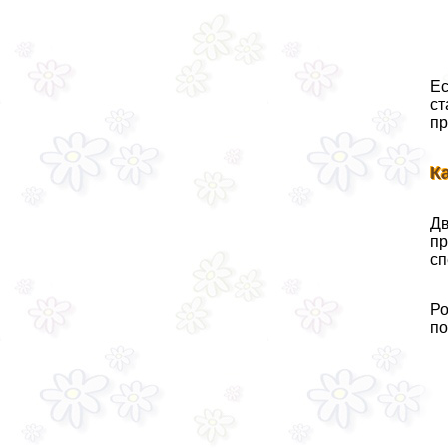
Ес
ст
пр
К
Дв
пр
сп
Ро
по