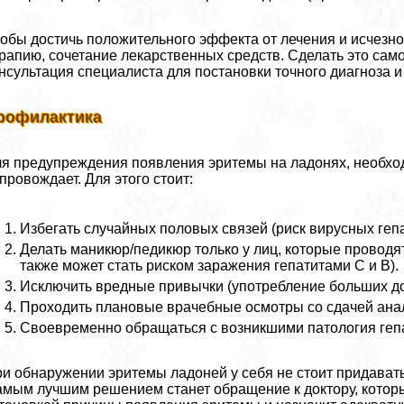
обы достичь положительного эффекта от лечения и исчезн
рапию, сочетание лекарственных средств. Сделать это сам
нсультация специалиста для постановки точного диагноза и
рофилактика
я предупреждения появления эритемы на ладонях, необхо
провождает. Для этого стоит:
Избегать случайных пoлoвых связей (риск вирусных гепа
Делать маникюр/педикюр только у лиц, которые проводя
также может стать риском заражения гепатитами C и B).
Исключить вредные привычки (употрeбление больших доз
Проходить плановые врачебные осмотры со сдачей ана
Своевременно обращаться с возникшими патология геп
и обнаружении эритемы ладоней у себя не стоит придавать
мым лучшим решением станет обращение к доктору, которы