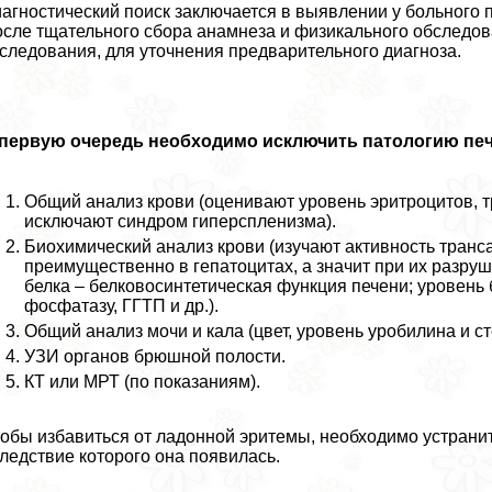
агностический поиск заключается в выявлении у больного 
сле тщательного сбора анамнеза и физикального обследов
следования, для уточнения предварительного диагноза.
первую очередь необходимо исключить патологию пече
Общий анализ крови (оценивают уровень эритроцитов, т
исключают синдром гиперспленизма).
Биохимический анализ крови (изучают активность трaн
преимущественно в гепатоцитах, а значит при их разру
белка – белковосинтетическая функция печени; уровень
фосфатазу, ГГТП и др.).
Общий анализ мочи и кала (цвет, уровень уробилина и с
УЗИ органов брюшной полости.
КТ или МРТ (по показаниям).
обы избавиться от ладонной эритемы, необходимо устранить
ледствие которого она появилась.