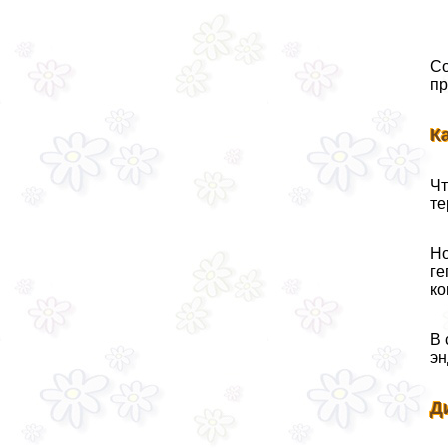
Со
пр
К
Чт
те
Но
ге
ко
В 
эн
Д