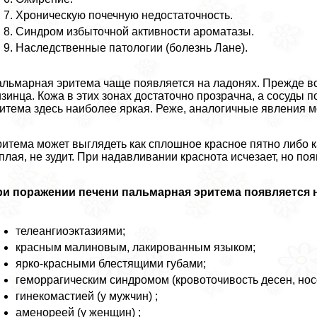
Хроническую почечную недостаточность.
Синдром избыточной активности ароматазы.
Наследственные патологии (болезнь Лане).
льмарная эритема чаще появляется на ладонях. Прежде в
зинца. Кожа в этих зонах достаточно прозрачна, а сосуды 
итема здесь наиболее яркая. Реже, аналогичные явления м
итема может выглядеть как сплошное красное пятно либо 
плая, не зудит. При надавливании краснота исчезает, но п
и поражении печени пальмарная эритема появляется н
телеангиоэктазиями;
красным малиновым, лакированным языком;
ярко-красными блестящими губами;
геморрагическим синдромом (кровоточивость десен, носов
гинекомастией (у мужчин) ;
аменореей (у женщин) ;