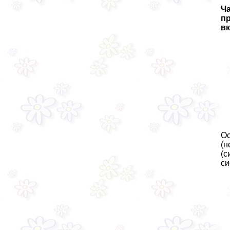
Ча
п
в
Ос
(н
(с
си