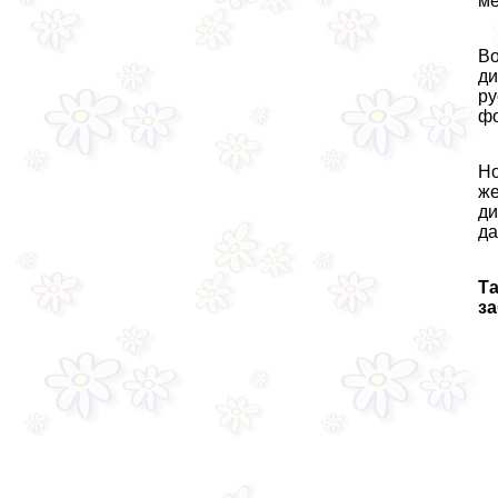
ме
Во
ди
ру
фо
Но
же
ди
да
Т
з