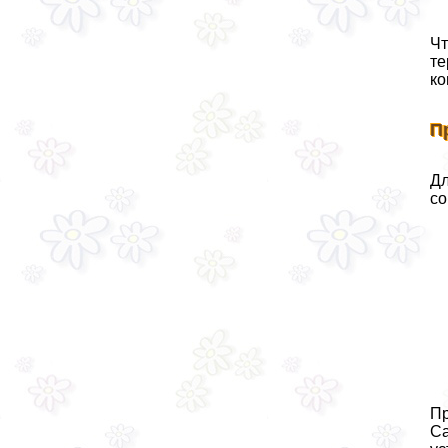
Чт
те
ко
П
Дл
со
Пр
Са