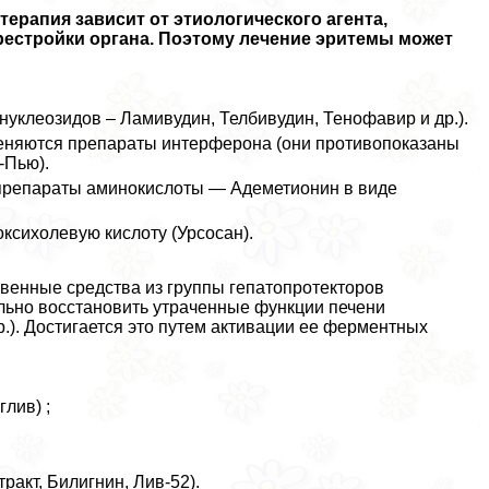
терапия зависит от этиологического агента,
естройки органа. Поэтому лечение эритемы может
уклеозидов – Ламивудин, Телбивудин, Тенофавир и др.).
меняются препараты интерферона (они противопоказаны
-Пью).
препараты аминокислоты — Адеметионин в виде
ксихолевую кислоту (Урсосан).
венные средства из группы гепатопротекторов
ально восстановить утраченные функции печени
.). Достигается это путем активации ее ферментных
лив) ;
aкт, Билигнин, Лив-52).