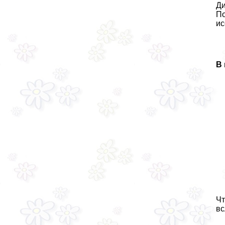
Ди
По
ис
В 
Чт
вс