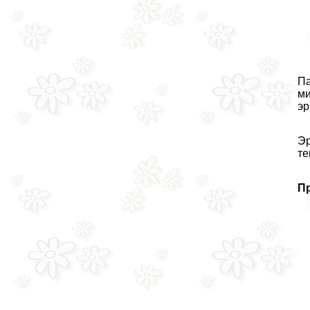
Па
ми
эр
Эр
те
Пр