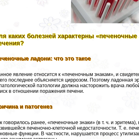
ля каких болезней хаpaктерны «печеночные 
ечения?
еченочные ладони: что это такое
нное явление относится к «печеночным знакам», и свидете
его последнее объясняется циррозом. Поэтому ладонная э
патологической патологии должна насторожить врача любой
иск в отношении поражения печени.
ричина и патогенез
к говорилось ранее, «печеночные знаки» (в т. ч. и эритема
звившейся печеночно-клеточной недостаточности. Т. е. пе
новные функции. В частности, нарушается процесс утилиз