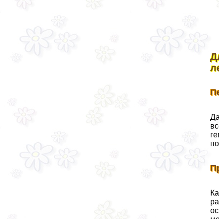
Д
л
П
Да
вс
ге
по
П
Ка
ра
ос