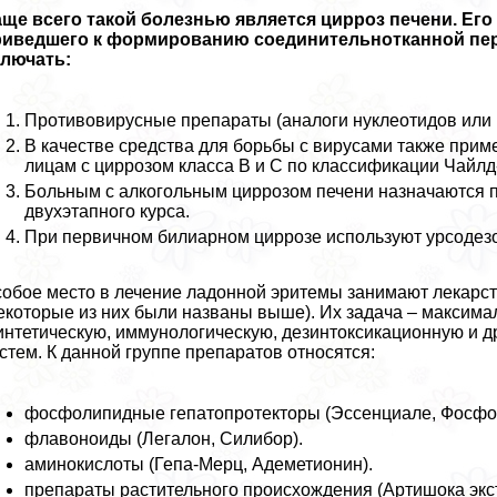
ще всего такой болезнью является цирроз печени. Его 
риведшего к формированию соединительнотканной пер
ключать:
Противовирусные препараты (аналоги нуклеотидов или н
В качестве средства для борьбы с вирусами также при
лицам с циррозом класса B и C по классификации Чайлд
Больным с алкогольным циррозом печени назначаются 
двухэтапного курса.
При первичном билиарном циррозе используют урсодезо
обое место в лечение ладонной эритемы занимают лекарст
екоторые из них были названы выше). Их задача – максим
интетическую, иммунологическую, дезинтоксикационную и др
стем. К данной группе препаратов относятся:
фосфолипидные гепатопротекторы (Эссенциале, Фосфог
флавоноиды (Легалон, Силибор).
аминокислоты (Гепа-Мерц, Адеметионин).
препараты растительного происхождения (Артишока экстp