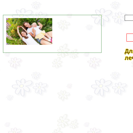
Дл
ле