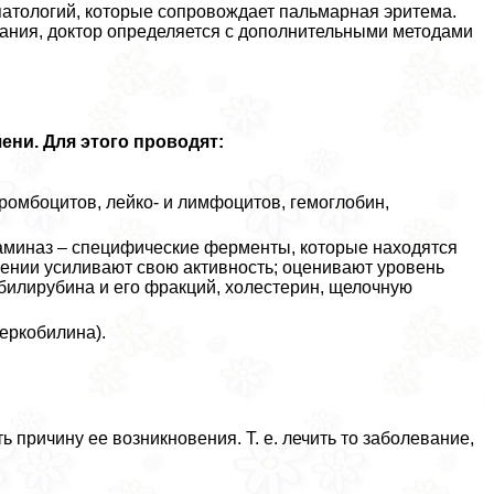
патологий, которые сопровождает пальмарная эритема.
ания, доктор определяется с дополнительными методами
ни. Для этого проводят:
ромбоцитов, лейко- и лимфоцитов, гемоглобин,
cаминаз – специфические ферменты, которые находятся
шении усиливают свою активность; оценивают уровень
 билирубина и его фpaкций, холестерин, щелочную
теркобилина).
 причину ее возникновения. Т. е. лечить то заболевание,