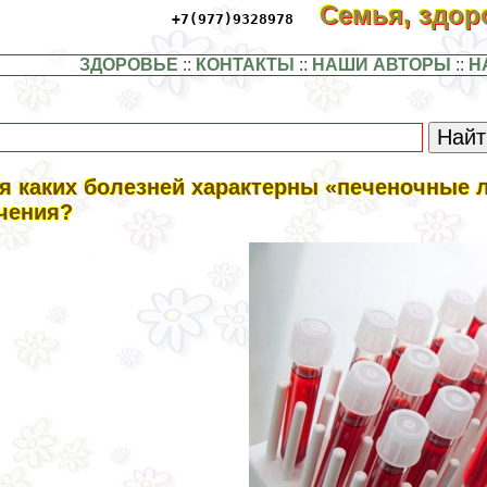
Семья, здо
+7(977)9328978
ЗДОРОВЬЕ
::
КОНТАКТЫ
::
НАШИ АВТОРЫ
::
Н
я каких болезней хаpaктерны «печеночные л
чения?