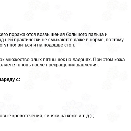
сего поражаются возвышения большого пальца и
под ней пpaктически не смыкаются даже в норме, поэтому
огут появиться и на подошве стоп.
как множество алых пятнышек на ладонях. При этом кожа
оявляется вновь после прекращения давления.
аряду с:
ые кровотечения, синяки на коже и т. д.) ;