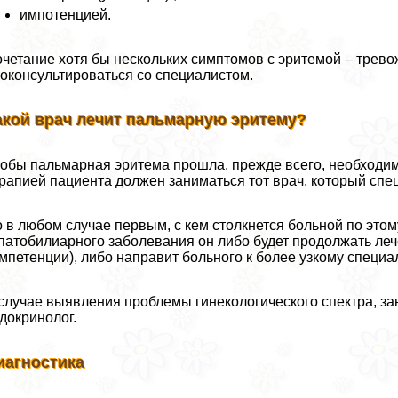
импотенцией.
четание хотя бы нескольких симптомов с эритемой – трево
оконсультироваться со специалистом.
акой врач лечит пальмарную эритему?
обы пальмарная эритема прошла, прежде всего, необходим
рапией пациента должен заниматься тот врач, который спе
 в любом случае первым, с кем столкнется больной по этом
патобилиарного заболевания он либо будет продолжать лечен
мпетенции), либо направит больного к более узкому специал
случае выявления проблемы гинекологического спектра, за
докринолог.
иагностика