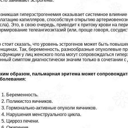
сто занимают эстрогены.
зникшая гиперэстрогенемия оказывает системное влияние н
латацию капилляров, способствуя открытию артериовенозн
сла). Это, в свою очередь, приводит к притоку крови на п
рмирование телеангиоэктазий (или, проще говоря, сосудист
 стоит сказать, что уровень эстрогенов может быть повышен
нщинах. Так, беременность, разнообразные опухолевые пр
сфункции у лиц женского пола могут сопровождаться гиперэ
нный симптом диагностически значим только в сочетании с 
аким образом, пальмарная эритема может сопровождат
аболевания:
Беременность.
Поликистоз яичников.
Гормонально-активные опухоли яичников.
Нарушения мeнcтpуального цикла.
Цирроз печени.
Ожирение.