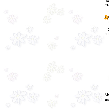
по
ст
Д
По
ко
Мо
др