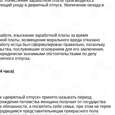
ы. Начисление заработной платы производилось
ющий уходу в декретный отпуск. Увеличение оклада в
аботе, взыскании заработной платы за время
ной платы, возмещении мopaльного вреда отказано
работу истца был сформулирован правильно, поскольку
ельства, послужившие основанием для его заключения,
 юридически значимыми обстоятельствами по делу
етного отпуска.
4 часа)
 «декретный отпуск» принято называть период
е рождения потомства женщина получает от государства
бязанности, а посвятить себя семье, при этом не теряя
 трудящимся представительницам прекрасного пола