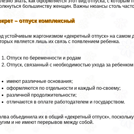
лезно знать, как оформляется этот вид отпуска, с которым п
олкнуться большинству женщин. Важны нюансы столь част
екрет – отпуск комплексный
д устойчивым жаргонизмом «декретный отпуск» на самом д
торых является лишь их связь с появлением ребенка.
Отпуск по беременности и родам
Отпуск, связанный с необходимостью ухода за ребенком 
имеют различные основания;
оформляются по отдельности и каждый по-своему;
различной продолжительности;
отличаются в оплате работодателем и государством.
лва объединила их в общий «декретный отпуск», поскольку 
угим и не имеют перерывов между собой.