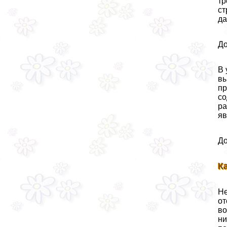
тр
ст
да
До
В 
вы
пр
со
ра
яв
До
К
Не
от
во
ни