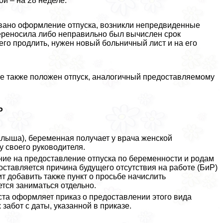
й – на 28 неделе.
овано оформление отпуска, возникли непредвиденные
ереносила либо неправильно был вычислен срок
его продлить, нужен новый больничный лист и на его
е также положен отпуск, аналогичный предоставляемому
Р
малыша), беременная получает у врача женской
у своего руководителя.
ие на предоставление отпуска по беременности и родам
оставляется причина будущего отсутствия на работе (БиР)
ит добавить также пункт о просьбе начислить
тся заниматься отдельно.
ста оформляет приказ о предоставлении этого вида
забот с даты, указанной в приказе.