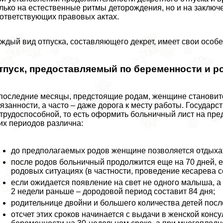
лько на естественные ритмы деторождения, но и на заключ
ответствующих правовых актах.
ждый вид отпуска, составляющего декрет, имеет свои особе
тпуск, предоставляемый по беременности и р
последние месяцы, предстоящие родам, женщине становитс
язанности, а часто – даже дорога к месту работы. Государ
трудоспособной, то есть оформить больничный лист на пр
их периодов различна:
до предполагаемых родов женщине позволяется отдыхат
после родов больничный продолжится еще на 70 дней, 
родовых ситуациях (в частности, проведение кесарева се
если ожидается появление на свет не одного малыша, а 
2 недели раньше – дородовой период составит 84 дня;
родительнице двойни и большего количества детей посл
отсчет этих сроков начинается с выдачи в женской конс