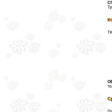
С
Тр
К
ТК
О
то
С
Пр