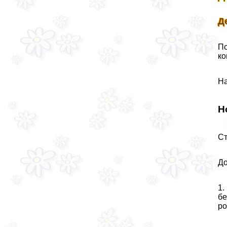
Д
По
ко
На
Н
Ст
До
1.
бе
ро