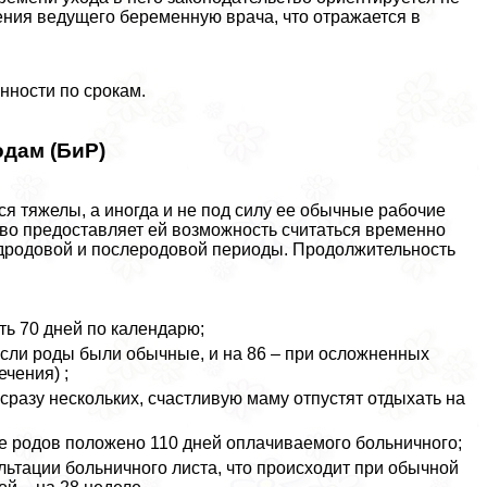
ения ведущего беременную врача, что отражается в
нности по срокам.
одам (БиР)
я тяжелы, а иногда и не под силу ее обычные рабочие
ство предоставляет ей возможность считаться временно
едродовой и послеродовой периоды. Продолжительность
ь 70 дней по календарю;
если роды были обычные, и на 86 – при осложненных
чения) ;
сразу нескольких, счастливую маму отпустят отдыхать на
е родов положено 110 дней оплачиваемого больничного;
ультации больничного листа, что происходит при обычной