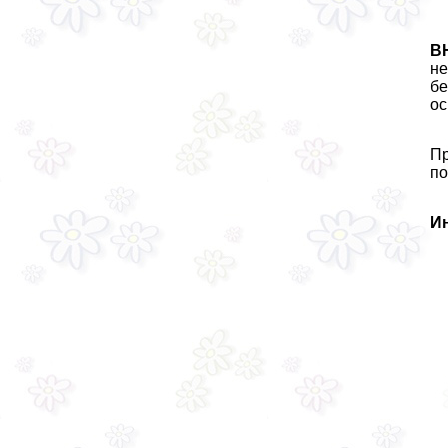
В
не
бе
ос
Пр
по
И