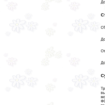
До
С
О
До
От
До
С
Тр
вы
мо
ФС