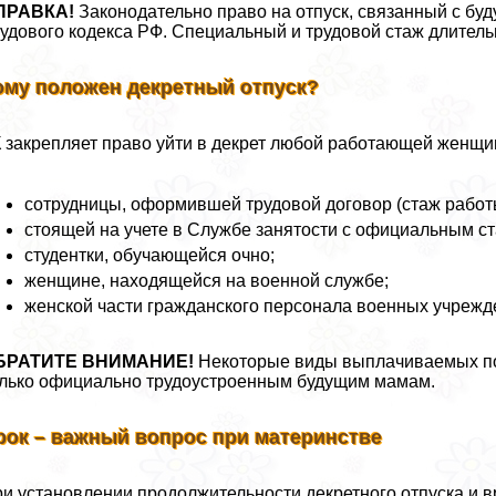
ПРАВКА!
Законодательно право на отпуск, связанный с буд
удового кодекса РФ. Специальный и трудовой стаж длител
ому положен декретный отпуск?
 закрепляет право уйти в декрет любой работающей женщи
сотрудницы, оформившей трудовой договор (стаж работы
стоящей на учете в Службе занятости с официальным с
студентки, обучающейся очно;
женщине, находящейся на военной службе;
женской части гражданского персонала военных учрежд
БРАТИТЕ ВНИМАНИЕ!
Некоторые виды выплачиваемых пос
лько официально трудоустроенным будущим мамам.
рок – важный вопрос при материнстве
и установлении продолжительности декретного отпуска и в