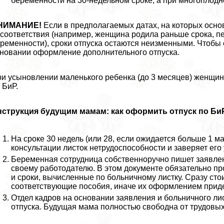
беременности на 30-недельном сроке, а при многоплодно
НИМАНИЕ!
Если в предполагаемых датах, на которых осн
соответствия (например, женщина родила раньше срока, п
ременности), сроки отпуска остаются неизменными. Чтобы 
новании оформление дополнительного отпуска.
и усыновлении маленького ребенка (до 3 месяцев) женщин
 БиР.
нструкция будущим мамам: как оформить отпуск по Би
На сроке 30 недель (или 28, если ожидается больше 1 
консультации листок нетрудоспособности и заверяет его 
Беременная сотрудница собственноручно пишет заявлен
своему работодателю. В этом документе обязательно пр
и сроки, вычисленные по больничному листку. Сразу сто
соответствующие пособия, иначе их оформлением приде
Отдел кадров на основании заявления и больничного ли
отпуска. Будущая мама полностью свободна от трудовых 