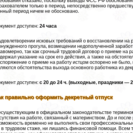
ебования отказано, поскольку выводы ФСС РФ обоснованн
рахователем только в период, непосредственно предшеству
нный период ничем не обосновано.
кумент доступен:
24 часа
удовлетворении исковых требований о восстановлении на р
нужденного прогула, возмещении недополученной заработ
авомерно, так как срочный трудовой договор о приеме на 
держал указание на срок его действия, а также на обстоят
споряжение о приеме на работу истцом оспорено не было,
ляются обстоятельства выхода основного работника из декр
кумент доступен:
с 20 до 24 ч. (выходные, праздники — 2
ак правильно оформить декретный отпуск
существующим в официальном законодательстве термином
сутствия на работе, связанный с материнством. До и посл
зможность временно не выполнять свои профессиональные о
 в трудовом стаже, ни лишаясь финансовой помощи. Всем