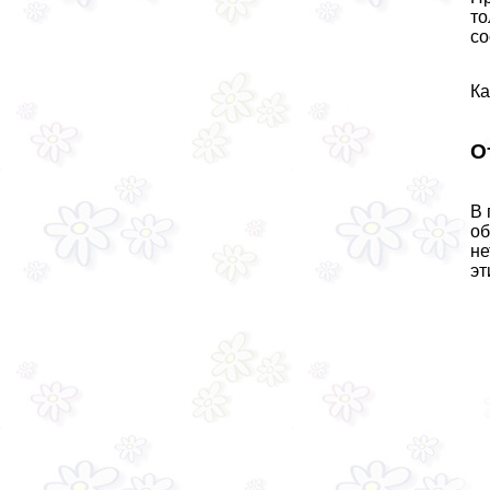
то
со
Ка
О
В 
об
не
эт