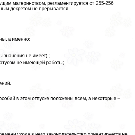
ущим материнством, регламентируется ст. 255-256
ьным декретом не прерывается.
ны, а именно:
 значения не имеет) ;
татусом не имеющей работы;
ений.
обий в этом отпуске положены всем, а некоторые –
ремени ухода в него законодательство ориентируется не