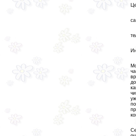
Це
са
те
Ин
Мо
ча
вр
до
ка
чи
уж
по
пр
ко
Се
оч