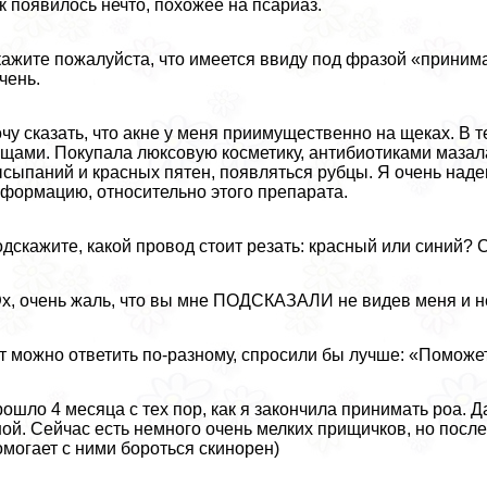
к появилось нечто, похожее на псариаз.
ажите пожалуйста, что имеется ввиду под фразой «приним
чень.
чу сказать, что акне у меня приимущественно на щеках. В
щами. Покупала люксовую косметику, антибиотиками мазала
сыпаний и красных пятен, появляться рубцы. Я очень наде
формацию, относительно этого препарата.
дскажите, какой провод стоит резать: красный или синий? 
Эх, очень жаль, что вы мне ПОДСКАЗАЛИ не видев меня и 
т можно ответить по-разному, спросили бы лучше: «Поможе
ошло 4 месяца с тех пор, как я закончила принимать роа. 
ой. Сейчас есть немного очень мелких прищичков, но после
могает с ними бороться скинорен)