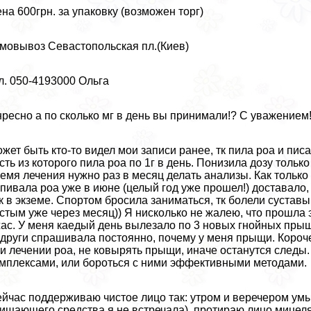
на 600грн. за упаковку (возможен торг)
мовывоз Севастопольская пл.(Киев)
л. 050-4193000 Ольга
ресно а по сколько мг в день вы принимали!? С уважением
жет быть кто-то видел мои записи ранее, тк пила роа и пи
сть из которого пила роа по 1г в день. Понизила дозу тольк
емя лечения нужно раз в месяц делать анализы. Как только п
пивала роа уже в июне (целый год уже прошел!) доставало,
к в экземе. Спортом бросила заниматься, тк болели сустав
стым уже через месяц)) Я нисколько не жалею, что прошла э
ас. У меня каедый день вылезало по 3 новых гнойных пры
други спрашивала постоянно, почему у меня прыщи. Короче 
и лечении роа, не ковырять прыщи, иначе останутся следы
мплексами, или бороться с ними эффективными методами.
йчас поддерживаю чистое лицо так: утром и веречером ум
ищающего средства я не встречала), протираю лицо мицел