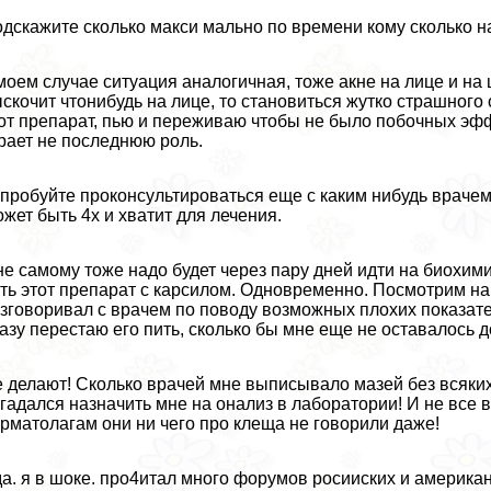
дскажите сколько макси мально по времени кому сколько н
моем случае ситуация аналогичная, тоже акне на лице и на 
скочит чтонибудь на лице, то становиться жутко страшного 
от препарат, пью и переживаю чтобы не было побочных эф
рает не последнюю роль.
пробуйте проконсультироваться еще с каким нибудь врачем
жет быть 4х и хватит для лечения.
е самому тоже надо будет через пару дней идти на биохими
ть этот препарат с карсилом. Одновременно. Посмотрим на
зговоривал с врачем по поводу возможных плохих показател
азу перестаю его пить, сколько бы мне еще не оставалось д
 делают! Сколько врачей мне выписывало мазей без всяких 
гадался назначить мне на онализ в лаборатории! И не все
рматолагам они ни чего про клеща не говорили даже!
а. я в шоке. про4итал много форумов росииских и американ