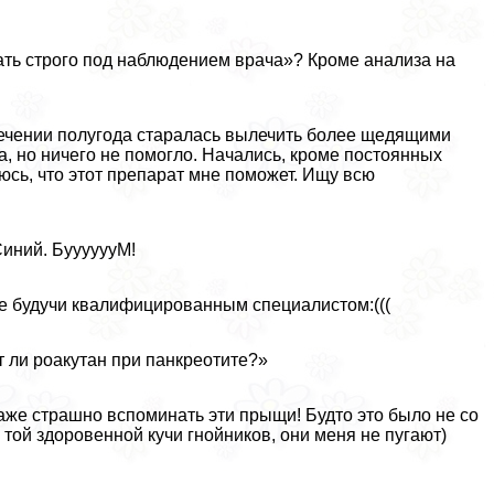
ать строго под наблюдением врача»? Кроме анализа на
 течении полугода старалась вылечить более щедящими
, но ничего не помогло. Начались, кроме постоянных
юсь, что этот препарат мне поможет. Ищу всю
Синий. БууууууМ!
не будучи квалифицированным специалистом:(((
т ли роакутан при панкреотите?»
Даже страшно вспоминать эти прыщи! Будто это было не со
 той здоровенной кучи гнойников, они меня не пугают)