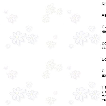
Кт
Ав
Ск
не
Вс
за
Ес
Я 
до
Не
уг
ми
ст