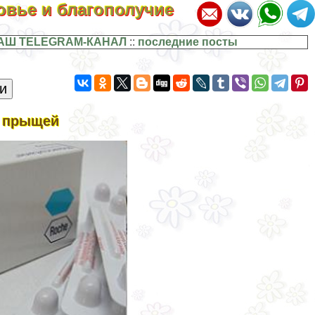
ровье и благополучие
АШ TELEGRAM-КАНАЛ
::
последние посты
т прыщей