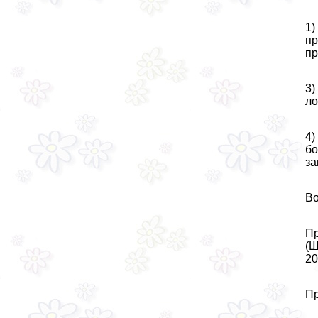
1)
пр
пр
3)
ло
4)
бо
за
Во
Пр
(Ш
20
Пр