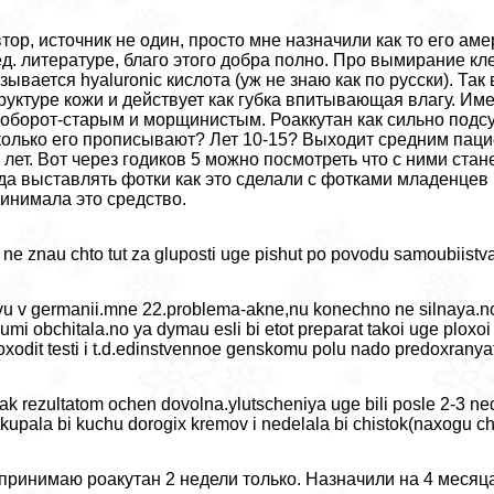
тор, источник не один, просто мне назначили как то его ам
д. литературе, благо этого добра полно. Про вымирание кле
зывается hyaluronic кислота (уж не знаю как по русски). Так
руктуре кожи и действует как губка впитывающая влагу. Им
оборот-старым и морщинистым. Роаккутан как сильно подс
олько его прописывают? Лет 10-15? Выходит средним паци
 лет. Вот через годиков 5 можно посмотреть что с ними стане
да выставлять фотки как это сделали с фотками младенцев
инимала это средство.
 ne znau chto tut za gluposti uge pishut po povodu samoubiistva
vu v germanii.mne 22.problema-akne,nu konechno ne silnaya.no 
rumi obchitala.no ya dymau esli bi etot preparat takoi uge ploxoi 
oxodit testi i t.d.edinstvennoe genskomu polu nado predoxranya
tak rezultatom ochen dovolna.ylutscheniya uge bili posle 2-3 n
kupala bi kuchu dorogix kremov i nedelala bi chistok(naxogu cht
принимаю роакутан 2 недели только. Назначили на 4 месяца 