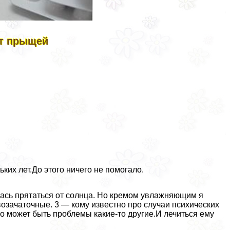
от прыщей
ких лет.До этого ничего не помогало.
ась прятаться от солнца. Но кремом увлажняющим я
вoзaчaточные. 3 — кому известно про случаи психических
о может быть проблемы какие-то другие.И лечиться ему