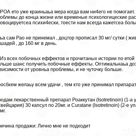
 РОА ето уже краиньаьа мера когда вам ни4его не помогае
облемы до конца жизни или временые психологицеские рас
овоцируетсеа психи4ески, тоести нам всегда кажетсеа бол
 ьа сам Рао не принемал , доцтор прописал 30 мг/ сутки ( ж
шадей , до 160 мг в день.
 Из всех побочных еффектов и прочитаных истории по етой 
льше шанс получить побочные еффекты. Оптимальнаьа доза 
висимости от уровньа проблемы, и не чуточку больше.
осбхем желаьу всем удачи , тем кто уже принимал припарат 
одам лекарственный препарат Роаккутан (Isotretinoin) (1-а
вейцария) 30 капсул по 20мг. и Curatane (Isotretinoin) (2-е
мг.
ичина продажи: Лично мне не подходит