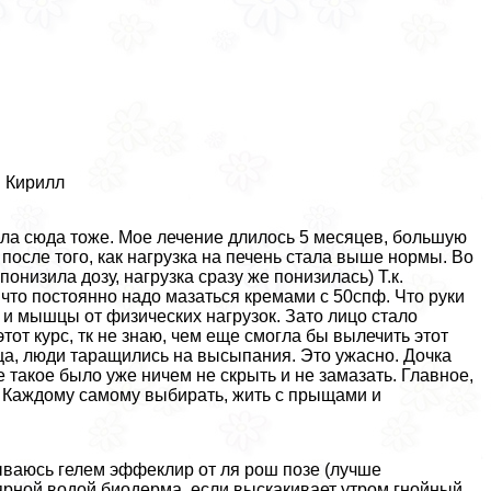
! Кирилл
сала сюда тоже. Мое лечение длилось 5 месяцев, большую
о после того, как нагрузка на печень стала выше нормы. Во
онизила дозу, нагрузка сразу же понизилась) Т.к.
 что постоянно надо мазаться кремами с 50спф. Что руки
ы и мышцы от физических нагрузок. Зато лицо стало
тот курс, тк не знаю, чем еще смогла бы вылечить этот
ща, люди таращились на высыпания. Это ужасно. Дочка
такое было уже ничем не скрыть и не замазать. Главное,
. Каждому самому выбирать, жить с прыщами и
ываюсь гелем эффеклир от ля рош позе (лучше
ярной водой биодерма, если выскакивает утром гнойный