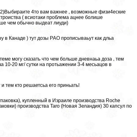
т. 2)Выбираите 4то вам важнее , возможные физи4еские
троиства ( всиотаки проблема ацнее болише
ьше чем обычно выдеат лиуди)
иву в Канаде ) тут дозы РАО прописываьут как дльа
теме могу сказать что чем больше дневнаьа доза , тем
10-20 мг/ сутки на протьажении 3-4 месьацов в
и тем кто решаетсьа его приньать!
 упаковка), купленный в Израиле производства Roche
 упаковки) производства Taro (Новая Зеландия) 30 капсул по