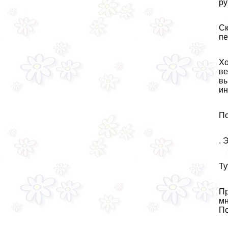
ру
Ск
пе
Хо
ве
вы
ин
По
. 
Ту
Пр
мн
По