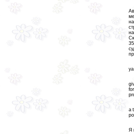
Ав
ме
на
ст
на
Ск
35
су
пр
ya
gi
fo
pr
a 
po
Я 