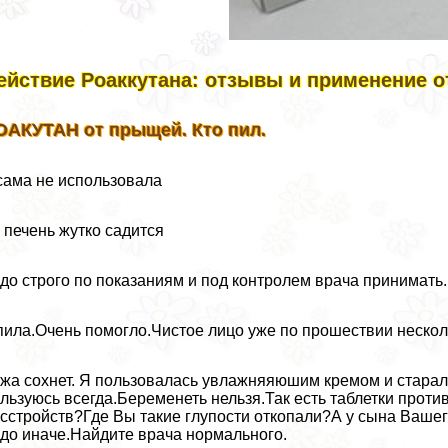
ействие Роаккутана: отзывы и применение 
ОАКУТАН от прыщей. Кто пил.
сама не использовала
 печень жутко садится
до строго по показаниям и под контролем врача принимать.
пила.Очень помогло.Чистое лицо уже по прошествии несколь
жа сохнет. Я пользовалась увлажняяюшим кремом и старал
льзуюсь всегда.Беременеть нельзя.Так есть таблетки пpoти
сстройств?Где Вы такие глупости откопали?А у сына Вашег
до иначе.Найдите врача нормального.