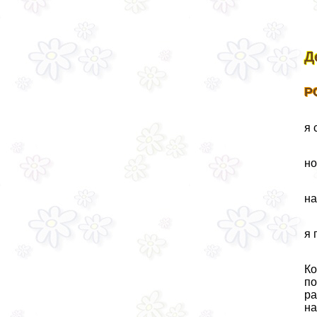
Д
Р
я 
но
на
я 
Ко
по
ра
на