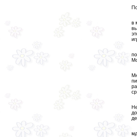
По
в 
вы
эт
иг
по
Мо
Мн
пи
ра
ср
Не
до
де
мд