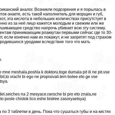
ериканский аналог. Возникли подозрения и я порылась в
ток-знаете, есть такой наполнитель для морщин и губ,
 вот, эта кислота в небольших количествах присутстует в
енно из за неё лицо кажется молодым и свежим или же
ушивающее средство напрочь убивает всю эту систему.
ентам принимающим роаккутан первыми сейчас где то 30-
т, если конечно нам их покажут, и не запретят под страхом
 родившихся уpoдами вследствие того что мать
.
mne meshala.poshla k doktoru.toge dumala pit ili ne pit.vse
bil,to vrachi bi ego ne propisivali.tem bolee eto ge vse
tsya.
edel.seiches na 2 mesyace.ransche bi pro eto znala,ne
o posle chistok lico eshe bistree zasoryaetsya)
по 3 таблетки в день. Пока что сушаться губы и на кистях