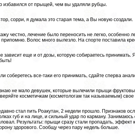
о избавился от прыщей, чем вы удаляли рубцы.
тор, сорри, я думала это старая тема, а Вы новую создали.
ажу честно, лечение было переносить не легко, особенно лет
 припомню. Волос много вылезло. На спорте поставила крест
е зависит еще и от дозы, которую собираетесь принимать. Я 
быть!
ли соберетесь все-таки его принимать, сдайте сперва анал
знаю не мало дeвyшек, которые вылечили прыщи фруктовы
веряйте косметичкам (косметологам так называемым) свое 
давно стал пить Роакутан, 2 недели прошло. Признаков ос
олках губ и на лице, и сильный удар по карману. Занимаюсь 
ловал. Результаты: прыщи сразу стали пропадать, эффект 
орону здорового. Сообщу через пару недель больше.