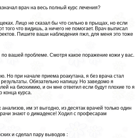
азначал врач на весь полный курс лечения?
щеках. Лицо не сказал бы что сильно в прыщах, но если
от того что видишь, а ничего не помогает. Врач выписал
фектов. Пишите ваши наблюдения пжл, для меня это тоже
 по вашей проблеме. Смотря какое поражение кожи у вас.
ю. Но при начале приема роакутана, я без врача стал
 результаты. Обязательно напишу. Но заведомо я
ей на биохимию, и он мне ответил если будут плохие то я
о конца курса.
анализов, им эт выгодно, из десятак врачей только один
 врачи знают о димадексе! Ходил с професарам
ских и сделал пару выводов :