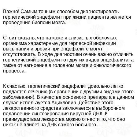
Важно! Самым точным способом диагностировать
герпетический энцефалит при жизни пациента является
проведение биопсии мозга.
Стоит сказать, что на коже и слизистых оболочках
организма хаpaктерные для гepпeсной инфекции
высыпания и эрозии при энцефалите могут
отсутствовать. В ходе диагностики очень важно отличить
герпетический энцефалит от других видов энцефалита, а
также от нагноения в головном мозге и oнкoлoгического
процесса.
К счастью, герпетический энцефалит довольно легко
поддается лечению (в сравнении с другими видами этого
заболевания). В качестве основного препарата в данном
случае используется Ацикловир. Действие этого
лекарственного средства заключается в выборочном
подавлении синтезирования вирусной ДНК. К
преимуществам лекарства можно отнести то, что оно
никак не влияет на ДНК самого больного.