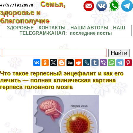
Семья,
+7(977)9328978
здоровье и
благополучие
ЗДОРОВЬЕ
::
КОНТАКТЫ
::
НАШИ АВТОРЫ
::
НАШ
TELEGRAM-КАНАЛ
::
последние посты
Что такое гepпeсный энцефалит и как его
лечить — полная клиническая картина
гepпeса головного мозга