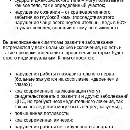
судороги джексоновского типа – могут охватывать
как все тело, так и определённый участок;
нарушение сознания – от кратковременного
забытия до глубокой комы (последствия этого
нарушения чаще всего неутешительны, ведь в 90%
случаях человек, впавший в кому, не выживает).
Вышеописанные симптомы развития заболевания
встречаются у всех больных без исключения, но есть и
такие признаки энцефалита, проявление которых будет
строго индивидуальным. К ним относятся:
нарушения работы глазодвигательного нерва
(больные жалуются на косоглазие, «двоение» в
глазах) ;
кратковременные галлюцинации (могут
свидетельствовать о развитии и других заболеваний
ЦНС, но требуют незамедлительного лечения, так
как их последствия могут быть непредсказуемы) ;
повышенная потливость;
кратковременная амнезия;
нарушения работы вестибулярного аппарата