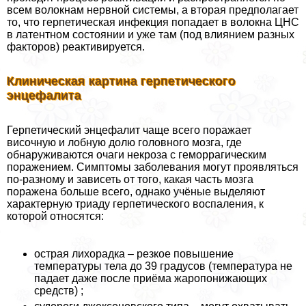
всем волокнам нервной системы, а вторая предполагает
то, что герпетическая инфекция попадает в волокна ЦНС
в латентном состоянии и уже там (под влиянием разных
факторов) реактивируется.
Клиническая картина герпетического
энцефалита
Герпетический энцефалит чаще всего поражает
височную и лобную долю головного мозга, где
обнаруживаются очаги некроза с геморрагическим
поражением. Симптомы заболевания могут проявляться
по-разному и зависеть от того, какая часть мозга
поражена больше всего, однако учёные выделяют
хаpaктерную триаду герпетического воспаления, к
которой относятся:
острая лихорадка – резкое повышение
температуры тела до 39 градусов (температура не
падает даже после приёма жаропонижающих
средств) ;