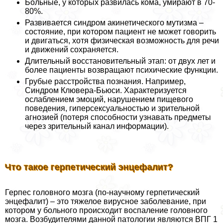
Больные, у которых развилась кома, умирают в 70-
80%.
Развивается синдром акинетического мутизма –
состояние, при котором пациент не может говорить
и двигаться, хотя физическая возможность для речи
и движений сохраняется.
Длительный восстановительный этап: от двух лет и
более пациенты возвращают психические функции.
Грубые расстройства познания. Например,
Синдром Клювера-Бьюси. Хаpaктеризуется
ослаблением эмоций, нарушением пищевого
поведения, гиперceкcуальностью и зрительной
агнозией (потеря способности узнавать предметы
через зрительный канал информации).
Что такое герпетический энцефалит?
Герпес головного мозга (по-научному герпетический
энцефалит) – это тяжелое вирусное заболевание, при
котором у больного происходит воспаление головного
мозга. Возбудителями данной патологии являются ВПГ 1