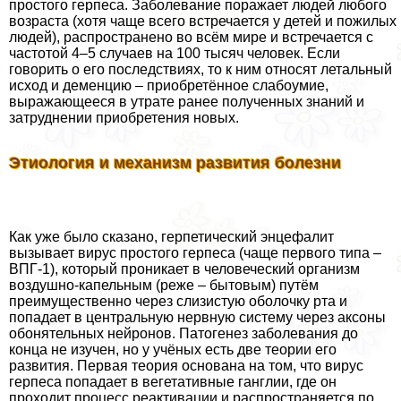
простого гepпeса. Заболевание поражает людей любого
возраста (хотя чаще всего встречается у детей и пожилых
людей), распространено во всём мире и встречается с
частотой 4–5 случаев на 100 тысяч человек. Если
говорить о его последствиях, то к ним относят летальный
исход и деменцию – приобретённое слабоумие,
выражающееся в утрате ранее полученных знаний и
затруднении приобретения новых.
Этиология и механизм развития болезни
Как уже было сказано, герпетический энцефалит
вызывает вирус простого гepпeса (чаще первого типа –
ВПГ-1), который проникает в человеческий организм
воздушно-капельным (реже – бытовым) путём
преимущественно через слизистую оболочку рта и
попадает в центральную нервную систему через аксоны
обонятельных нейронов. Патогенез заболевания до
конца не изучен, но у учёных есть две теории его
развития. Первая теория основана на том, что вирус
гepпeса попадает в вегетативные ганглии, где он
проходит процесс реактивации и распространяется по