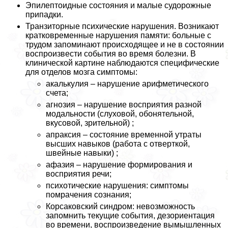
Эпилептоидные состояния и малые судорожные
припадки.
Транзиторные психические нарушения. Возникают
кратковременные нарушения памяти: больные с
трудом запоминают происходящее и не в состоянии
воспроизвести события во время болезни. В
клинической картине наблюдаются специфические
для отделов мозга симптомы:
акалькулия – нарушение арифметического
счета;
агнозия – нарушение восприятия разной
модальности (слуховой, обонятельной,
вкусовой, зрительной) ;
апpaксия – состояние временной утраты
высших навыков (работа с отверткой,
швейные навыки) ;
афазия – нарушение формирования и
восприятия речи;
психотические нарушения: симптомы
помрачения сознания;
Корсаковский синдром: невозможность
запомнить текущие события, дезориентация
во времени, воспроизведение вымышленных