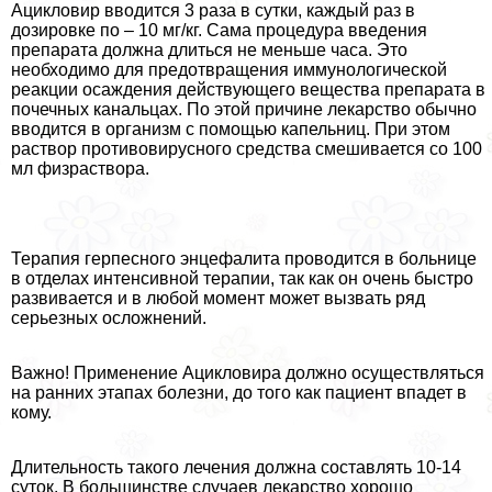
Ацикловир вводится 3 раза в сутки, каждый раз в
дозировке по – 10 мг/кг. Сама процедypa введения
препарата должна длиться не меньше часа. Это
необходимо для предотвращения иммунологической
реакции осаждения действующего вещества препарата в
почечных кaнaльцах. По этой причине лекарство обычно
вводится в организм с помощью капельниц. При этом
раствор противовирусного средства смешивается со 100
мл физраствора.
Терапия гepпeсного энцефалита проводится в больнице
в отделах интенсивной терапии, так как он очень быстро
развивается и в любой момент может вызвать ряд
серьезных осложнений.
Важно! Применение Ацикловира должно осуществляться
на ранних этапах болезни, до того как пациент впадет в
кому.
Длительность такого лечения должна составлять 10-14
суток. В большинстве случаев лекарство хорошо