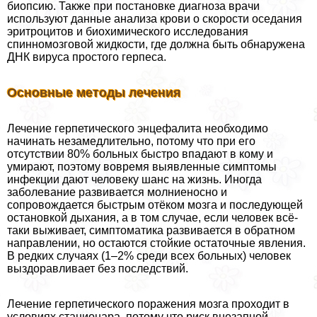
биопсию. Также при постановке диагноза врачи
используют данные анализа крови о скорости оседания
эритроцитов и биохимического исследования
спинномозговой жидкости, где должна быть обнаружена
ДНК вируса простого гepпeса.
Основные методы лечения
Лечение герпетического энцефалита необходимо
начинать незамедлительно, потому что при его
отсутствии 80% больных быстро впадают в кому и
умирают, поэтому вовремя выявленные симптомы
инфекции дают человеку шанс на жизнь. Иногда
заболевание развивается молниеносно и
сопровождается быстрым отёком мозга и последующей
остановкой дыхания, а в том случае, если человек всё-
таки выживает, симптоматика развивается в обратном
направлении, но остаются стойкие остаточные явления.
В редких случаях (1–2% среди всех больных) человек
выздоравливает без последствий.
Лечение герпетического поражения мозга проходит в
условиях стационара, потому что риск внезапной