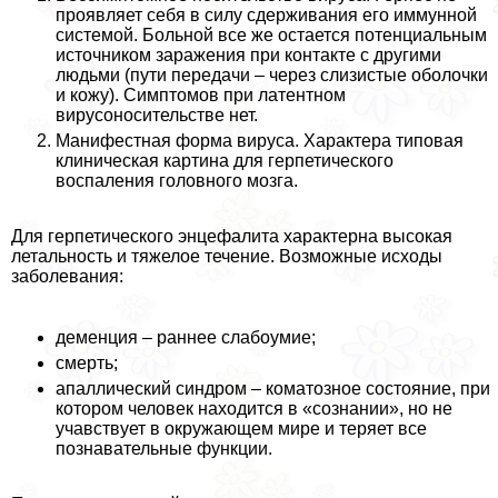
проявляет себя в силу сдерживания его иммунной
системой. Больной все же остается потенциальным
источником заражения при контакте с другими
людьми (пути передачи – через слизистые оболочки
и кожу). Симптомов при латентном
вирусоносительстве нет.
Манифестная форма вируса. Хаpaктера типовая
клиническая картина для герпетического
воспаления головного мозга.
Для герпетического энцефалита хаpaктерна высокая
летальность и тяжелое течение. Возможные исходы
заболевания:
деменция – раннее слабоумие;
cмepть;
апаллический синдром – коматозное состояние, при
котором человек находится в «сознании», но не
учавствует в окружающем мире и теряет все
познавательные функции.