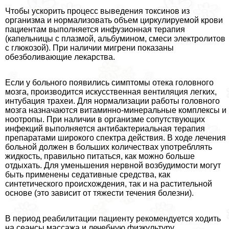
Чтобы ускорить процесс выведения токсинов из
организма и нормализовать объем циркулируемой крови
пациентам выполняется инфузионная терапия
(капельницы с плазмой, альбумином, смеси электролитов
с глюкозой). При наличии мигрени показаны
обезболивающие лекарства.
Если у больного появились симптомы отека головного
мозга, производится искусственная вентиляция легких,
интубация трахеи. Для нормализации работы головного
мозга назначаются витаминно-минеральные комплексы и
ноотропы. При наличии в организме сопутствующих
инфекций выполняется антибактериальная терапия
препаратами широкого спектра действия. В ходе лечения
больной должен в больших количествах употрeбллять
жидкость, правильно питаться, как можно больше
отдыхать. Для уменьшения нервной возбудимости могут
быть применены седативные средства, как
синтетического происхождения, так и на растительной
основе (это зависит от тяжести течения болезни).
В период реабилитации пациенту рекомендуется ходить
на сеансы массажа и лечебную физкультуру.