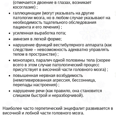
(отмечается двоение в глазах, возникает
косоглазие) ;
галлюцинации (могут указывать на другие
патологии мозга, но в любом случае указывают на
необходимость тщательного обследования
пациента и его лечения) ;
усиленная выработка пота;
амнезия в легкой форме;
нарушение функций вестибулярного аппарата (как
следствие – невозможность адекватно управлять
телом в прострaнcтве) ;
монопарез, паралич одной половины тела (скорее
всего в этом случае патологический процесс
присутствует в височной части головного мозга) ;
повышенная нервная возбудимость
(немотивированная агрессия, бессонница,
перепады настроения) ;
нарушение речи (как правило, она становится
слишком быстрой и неразборчивой).
Наиболее часто герпетический энцефалит развивается в
височной и лобной части головного мозга.