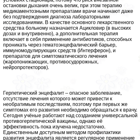
остановки дыхания очень велик, при этом терапию
медикаментозными препаратами врачи начинают даже
без подтверждения диагноза лабораторными
исследованиями. В качестве основного лекарственного
средства больному назначается Ацикловир (в высоких
дозах и внутривенно), а дополнительная терапия
включает в себя применение антибиотиков, способных
проникать через гематоэнцефалический барьер,
иммуномодулирующих средств (Интерферон), и
препаратов для симптоматического лечения
(жаропонижающих, противосудорожных,
нейропротекторов).
Герпетический энцефалит – опасное заболевание,
отсутствие лечения которого может привести к
необратимым последствиям, поэтому при первых же
симптомах его развития необходимо обращаться к врачу.
Сегодня учёные работают над созданием универсальной
противогерпетической вакцины, однако её
эффективность пока изучена недостаточно.
Единственным доступным методом профилактики
развития энцефалита является регулярное применение