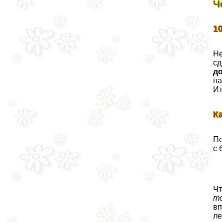
Ч
1
Не
сд
д
на
Ит
К
Пе
с 
Чт
т
вп
ле