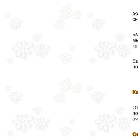
Жи
сн
«М
мы
кр
Ещ
по
К
От
по
оч
О