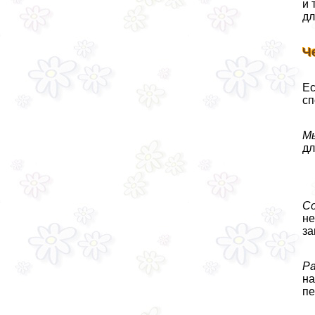
и 
дл
Ч
Ес
сп
М
дл
С
не
за
Р
на
пе