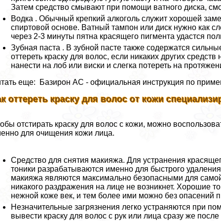
Затем средство смывают при помощи ватного диска, смо
Водка . Обычный крепкий алкоголь служит хорошей зам
спиртовой основе. Ватный тампон или диск нужно как сл
через 2-3 минуты пятна красящего пигмента удастся пол
Зубная паста . В зубной пасте также содержатся сильн
оттереть краску для волос, если никаких других средств
нанести на лоб или виски и слегка потереть на протяжен
тать еще: Базирон АС - официальная инструкция по прим
ак оттереть краску для волос от кожи специали
обы отстирать краску для волос с кожи, можно воспользо
енно для очищения кожи лица.
Средство для снятия макияжа. Для устранения красящег
тоники разpaбатываются именно для быстрого удаления 
макияжа являются максимально безопасными для самой к
никакого раздражения на лице не возникнет. Хорошие т
нежной коже век, и тем более ими можно без опасений п
Незначительные загрязнения легко устраняются при п
вывести краску для волос с рук или лица сразу же после