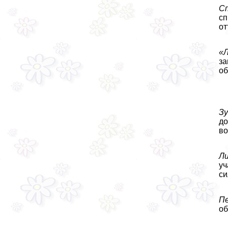
С
сп
от
«Л
за
об
Зу
до
во
Л
уч
си
Пе
об