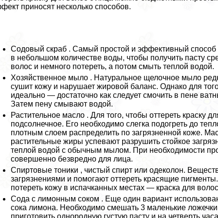
фект приносят несколько способов.
Содовый скраб . Самый простой и эффективный способ 
в небольшом количестве воды, чтобы получить пасту ср
волос и немного потереть, а потом смыть теплой водой.
Хозяйственное мыло . Натуральное щелочное мыло ред
сушит кожу и нарушает жировой баланс. Однако для того
идеально — достаточно как следует смочить в пене ват
Затем пену смывают водой.
Растительное масло . Для того, чтобы оттереть краску д
подсолнечное. Его необходимо слегка подогреть до тепл
плотным слоем распределить по загрязненной коже. Масл
растительные жиры успевают разрушить стойкое загрязн
теплой водой с обычным мылом. При необходимости про
совершенно безвредно для лица.
Спиртовые тоники , чистый спирт или одеколон. Вещест
загрязнениями и помогают оттереть красящие пигменты.
потереть кожу в испачканных местах — краска для волос
Сода с лимонным соком . Еще один вариант использова
сока лимона. Необходимо смешать 3 маленькие ложечки 
приготовить однородную густую пасту и на четверть час