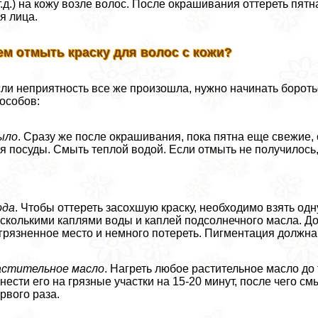
т.д.) на кожу возле волос. После окрашивания оттереть пя
я лица.
ем отмыть краску для волос с кожи?
ли неприятность все же произошла, нужно начинать борот
особов:
ыло
. Сразу же после окрашивания, пока пятна еще свежие, 
я посуды. Смыть теплой водой. Если отмыть не получилось
ода
. Чтобы оттереть засохшую краску, необходимо взять од
сколькими каплями воды и каплей подсолнечного масла. Д
грязненное место и немного потереть. Пигментация должна 
астительное масло
. Нагреть любое растительное масло до
нести его на грязные участки на 15-20 минут, после чего 
рвого раза.