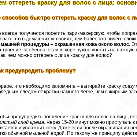
ем оттереть краску для волос с лица: осно
0 способов быстро оттереть краску для волос с л
 всегда получается посетить парикмахерскую, чтобы попра
елать это в домашних условиях, тем более что ничего сложн
омашней процедуры – окрашенная кожа около волос.
Эт
строение, особенно, если вскоре нужно убегать на важную 
ак, чем можно оттереть с лица краску для волос?
ак предупредить проблему?
рвое, что необходимо запомнить – вытирайте краску
сразу
бледным следом от краски намного легче, чем с жирным за
обы предупредить появление краски для волос на лице, пе
олстый слой крема
. Через 15-20 минут можно приступать к
итается и увлажнит кожу. Даже если после окрашивания нем
гко обычной мыльной водой. По такому же принципу действ