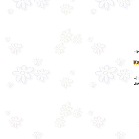
Чи
К
Чт
им