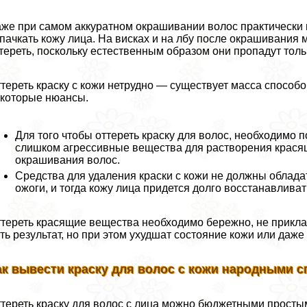
же при самом аккуратном окрашивании волос пpaктически 
пачкать кожу лица. На висках и на лбу после окрашивания 
тереть, поскольку естественным образом они пропадут толь
тереть краску с кожи нетрудно — существует масса способо
которые нюансы.
Для того чтобы оттереть краску для волос, необходимо
слишком агрессивные вещества для растворения красящ
окрашивания волос.
Средства для удаления краски с кожи не должны облада
ожоги, и тогда кожу лица придется долго восстанавливат
тереть красящие вещества необходимо бережно, не прикла
ть результат, но при этом ухудшат состояние кожи или даж
ак вывести краску для волос с кожи народными 
тереть краску для волос с лица можно бюджетными просты