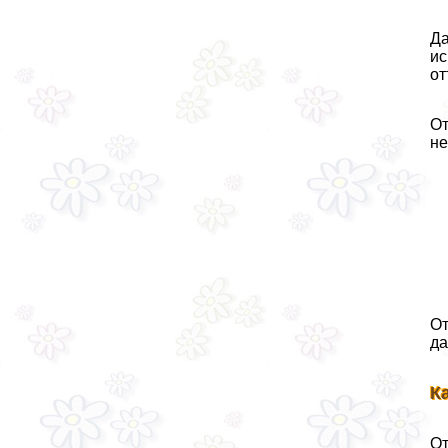
Да
ис
от
От
не
От
да
К
От