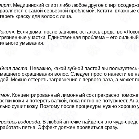
пирт
. Медицинский спирт либо любое другое спиртосодержа
равляется с самой серьезной проблемой. Кстати, влажные с
тереть краску для волос с лица.
окон».
Если дома, после завивки, осталось средство «Лок
грязненные участки. Единственная проблема – его сильный 
ильного умывания.
бная паста
. Неважно, какой зубной пастой вы пользуетес
машнего окрашивания волос. Следует просто нанести ее на 
дой. Можно оттереть загрязнения с первого раза, а может 
имон
. Концентрированный лимонный сок прекрасно поможет
астки кожи и потереть ваткой, пока пятно не потускнеет. Ан
льно сушит кожу. Поэтому после процедуры нужно хорошо у
рекись водорода
. В любой аптечке найдется это чудо-сред
работать пятна. Эффект должен проявиться сразу.