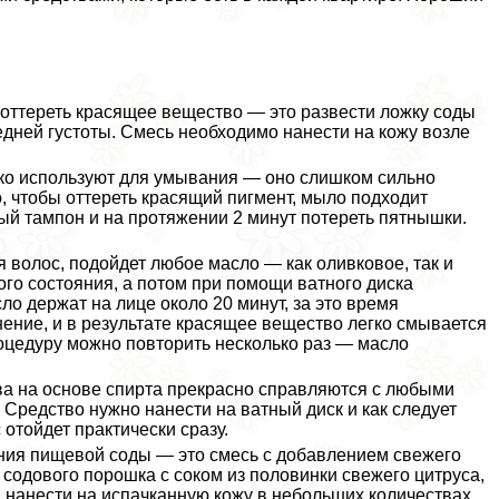
оттереть красящее вещество — это развести ложку соды
едней густоты. Смесь необходимо нанести на кожу возле
ко используют для умывания — оно слишком сильно
, чтобы оттереть красящий пигмент, мыло подходит
ный тампон и на протяжении 2 минут потереть пятнышки.
ля волос, подойдет любое масло — как оливковое, так и
ого состояния, а потом при помощи ватного диска
о держат на лице около 20 минут, за это время
ение, и в результате красящее вещество легко смывается
цедуру можно повторить несколько раз — масло
ва на основе спирта прекрасно справляются с любыми
 Средство нужно нанести на ватный диск и как следует
 отойдет пpaктически сразу.
ния пищевой соды — это смесь с добавлением свежего
содового порошка с соком из половинки свежего цитруса,
а нанести на испачканную кожу в небольших количествах.