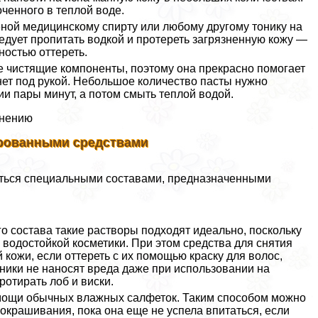
ченного в теплой воде.
еной медицинскому спирту или любому другому тонику на
едует пропитать водкой и протереть загрязненную кожу —
ностью оттереть.
ые чистящие компоненты, поэтому она прекрасно помогает
 нет под рукой. Небольшое количество пасты нужно
ии пары минут, а потом смыть теплой водой.
енению
зированными средствами
ваться специальными составами, предназначенными
о состава такие растворы подходят идеально, поскольку
водостойкой косметики. При этом средства для снятия
ожи, если оттереть с их помощью краску для волос,
оники не наносят вреда даже при использовании на
ротирать лоб и виски.
омощи обычных влажных салфеток. Таким способом можно
 окрашивания, пока она еще не успела впитаться, если