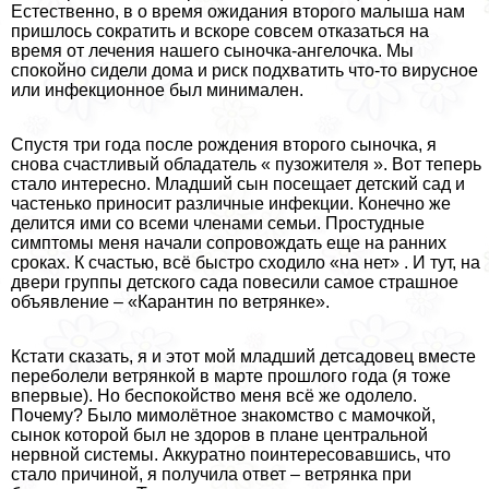
Естественно, в о время ожидания второго малыша нам
пришлось сократить и вскоре совсем отказаться на
время от лечения нашего сыночка-ангелочка. Мы
спокойно сидели дома и риск подхватить что-то вирусное
или инфекционное был минимален.
Спустя три года после рождения второго сыночка, я
снова счастливый обладатель « пузожителя ». Вот теперь
стало интересно. Младший сын посещает детский сад и
частенько приносит различные инфекции. Конечно же
делится ими со всеми члeнами семьи. Простудные
симптомы меня начали сопровождать еще на ранних
сроках. К счастью, всё быстро сходило «на нет» . И тут, на
двери группы детского сада повесили самое страшное
объявление – «Карантин по ветрянке».
Кстати сказать, я и этот мой младший детсадовец вместе
переболели ветрянкой в марте прошлого года (я тоже
впервые). Но беспокойство меня всё же одолело.
Почему? Было мимолётное знакомство с мамочкой,
сынок которой был не здоров в плане центральной
нервной системы. Аккуратно поинтересовавшись, что
стало причиной, я получила ответ – ветрянка при