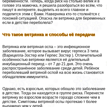
беременности. Теперь, когда риск на столько велик и в
голове эта мамочка, я решила разобраться во всём, что
пишут в интернете, выделить из всего главное и
поделится этим с Вами. Наверняка кто-то столкнётся с
похожей ситуацией. Опасна ли ветрянка для беременных
если в детстве переболела?
Что такое ветрянка и способы её передачи
Ветрянка или ветряная оспа – это инфекционное
заболевание, которое вызывает вирус гepпeса 3 типа
(Варицелла-Зостер или Герпес Зостер ). Отличительной
особенностью ветрянки является её длительный
инкубационный период – от 7 до 21 дня. Это очень
распространённое заболевание среди детей. Ребёнок
переболевший ветряной оспой на всю жизнь становится
обладателем иммунитета.
Однако, есть взрослые, которых обошло это заболевание
в детстве. Тогда он находится в группе риска. Перенести
ветрянку во взрослом возрасте гораздо сложнее чем в
детстве. Симптомы ветряной оспы протекаю т более
выражено чем у детей.