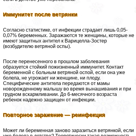
Иммунитет после ветрянки
Согласно статистике, от инфекции страдает лишь 0,05-
0,07% беременных. Заражаются те женщины, которые не
имеют защитных антител к Варицелла-Зостер
(возбудителю ветряной оспы).
После перенесенного в прошлом заболевания
образуется стойкий пожизненный иммунитет. Контакт
беременной с больным ветряной оспой, если она уже
болела, не угрожает ни женщине, ни плоду.
Специфические антитела передаются от мамы
новорожденному малышу во время вынашивания и при
грудном вскармливании. До 6-мecячного возраста
ребенок надежно защищен от инфекции.
Повторное заражение — реинфекция
Может ли беременная заново заразиться ветрянкой, если
уже болела в детстве? Теоретически такая возможность