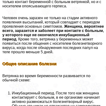
только контакт беременной с больным ветрянкой, но и с
носителем опоясывающего гepпeса.
Человек очень заразен не только на стадии активного
появления высыпаний, который совпадает с периодом
проявления основных симптомов.
Женщина, вероятнее
всего, заразится и заболеет при контакте с больным,
у которого еще не окончился инкубационный
период
. Кроме того, ветрянка у беременных может
появиться после общения с носителем болезнетворного
вируса, когда после обнаружения последних папул на
теле прошло меньше 5 дней.
Общее описание болезни
Ветрянка во время беременности развивается по
обычной схеме:
Инкубационный период. После того как женщина
контактирует с больным, в ее организме начинает
активно размножаться болезнетворный вирус.
Обычно это никак не отражается на самочувствии