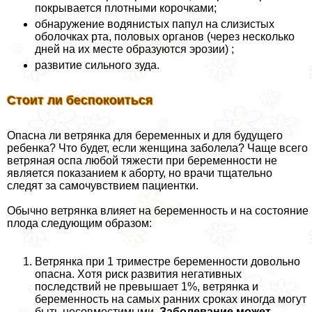
покрывается плотными корочками;
обнаружение водянистых папул на слизистых
оболочках рта, пoлoвых органов (через несколько
дней на их месте образуются эрозии) ;
развитие сильного зуда.
Стоит ли беспокоиться
Опасна ли ветрянка для беременных и для будущего
ребенка? Что будет, если женщина заболела? Чаще всего
ветряная оспа любой тяжести при беременности не
является показанием к aбopту, но врачи тщательно
следят за самочувствием пациентки.
Обычно ветрянка влияет на беременность и на состояние
плода следующим образом:
Ветрянка при 1 триместре беременности довольно
опасна. Хотя риск развития негативных
последствий не превышает 1%, ветрянка и
беременность на самых ранних сроках иногда могут
быть несовместимыми.
Заболевание может