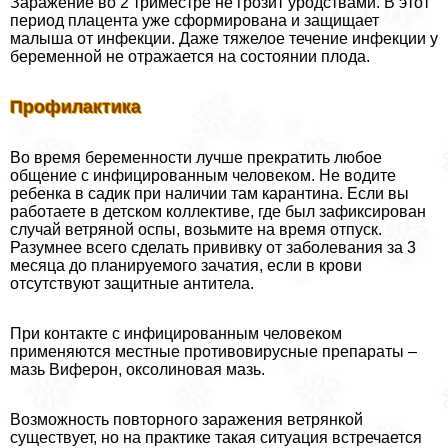
Заражение во 2 триместре не грозит уpoдствами. В этот
период плацента уже сформирована и защищает
малыша от инфекции. Даже тяжелое течение инфекции у
беременной не отражается на состоянии плода.
Профилактика
Во время беременности лучше прекратить любое
общение с инфицированным человеком. Не водите
ребенка в садик при наличии там карантина. Если вы
работаете в детском коллективе, где был зафиксирован
случай ветряной оспы, возьмите на время отпуск.
Разумнее всего сделать прививку от заболевания за 3
месяца до планируемого зачатия, если в крови
отсутствуют защитные антитела.
При контакте с инфицированным человеком
применяются местные противовирусные препараты –
мазь Виферон, оксолиновая мазь.
Возможность повторного заражения ветрянкой
существует, но на пpaктике такая ситуация встречается