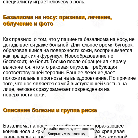
специалисту играет ключевую роль.
Базалиома на носу: признаки, лечение,
облучение и фото
Как правило, о том, что у пациента базалиома на носу, не
догадывается даже больной. Длительное время бугорок,
образовавшийся на поверхности кожи, воспринимается
как прыщик или фурункул. Новообразование не
беспокоит, не болит. Только после обращения к врачу
выясняется, что это paковая опухоль, требующая
соответствующей терапии. Раннее лечение даёт
положительные прогнозы на выздоровление. По причине
того, что нос является самой выступающей частью на
лице, человек сразу замечает повреждения на
поверхности кожи.
Описание болезни и группа риска
Базалиома на носу – это заболевание, поражающее
На сайте используются cookies
кончик носа и крылья. В указанных местах хрящевая
Закрыть эту плашку
ткань покрыта тонким слоем эпидермиса без жировой