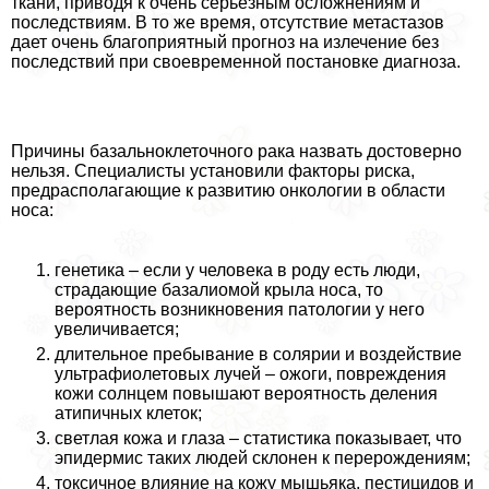
ткани, приводя к очень серьезным осложнениям и
последствиям. В то же время, отсутствие метастазов
дает очень благоприятный прогноз на излечение без
последствий при своевременной постановке диагноза.
Причины базальноклеточного paка назвать достоверно
нельзя. Специалисты установили факторы риска,
предрасполагающие к развитию oнкoлoгии в области
носа:
генетика – если у человека в роду есть люди,
страдающие базалиомой крыла носа, то
вероятность возникновения патологии у него
увеличивается;
длительное пребывание в солярии и воздействие
ультрафиолетовых лучей – ожоги, повреждения
кожи солнцем повышают вероятность деления
атипичных клеток;
светлая кожа и глаза – статистика показывает, что
эпидермис таких людей склонен к перерождениям;
токсичное влияние на кожу мышьяка, пестицидов и