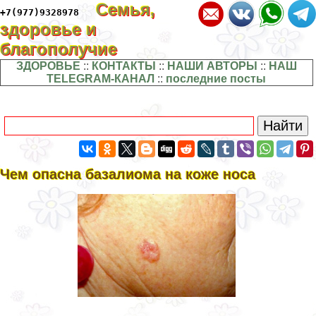
Семья,
+7(977)9328978
здоровье и
благополучие
ЗДОРОВЬЕ
::
КОНТАКТЫ
::
НАШИ АВТОРЫ
::
НАШ
TELEGRAM-КАНАЛ
::
последние посты
Чем опасна базалиома на коже носа