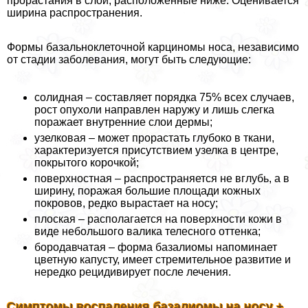
прорастания в слои, расположенные ниже. Оценивается
ширина распространения.
Формы базальноклеточной карциномы носа, независимо
от стадии заболевания, могут быть следующие:
солидная – составляет порядка 75% всех случаев,
рост опухоли направлен наружу и лишь слегка
поражает внутренние слои дермы;
узелковая – может прорастать глубоко в ткани,
хаpaктеризуется присутствием узелка в центре,
покрытого корочкой;
поверхностная – распространяется не вглубь, а в
ширину, поражая большие площади кожных
покровов, редко вырастает на носу;
плоская – располагается на поверхности кожи в
виде небольшого валика телесного оттенка;
бородавчатая – форма базалиомы напоминает
цветную капусту, имеет стремительное развитие и
нередко рецидивирует после лечения.
Симптомы воспаления базалиомы на носу +