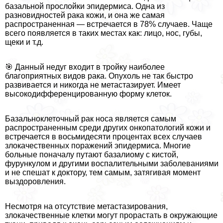
базальной прослойки эпидермиса. Одна из
разновидностей paка кожи, и она же самая
распространенная — встречается в 78% случаев. Чаще
всего появляется в таких местах как: лицо, нос, губы,
щеки и т.д.
🎯 Данный недуг входит в тройку наиболее
благоприятных видов paка. Опухоль не так быстро
развивается и никогда не метастазирует. Имеет
высокодифференцированную форму клеток.
Базальноклеточный paк носа является самым
распространенным среди других онкопатологий кожи и
встречается в восьмидесяти процентах всех случаев
злокачественных поражений эпидермиса. Многие
больные поначалу путают базалиому с кистой,
фурункулом и другими воспалительными заболеваниями
и не спешат к доктору, тем самым, затягивая момент
выздоровления.
Несмотря на отсутствие метастазирования,
злокачественные клетки могут прорастать в окружающие