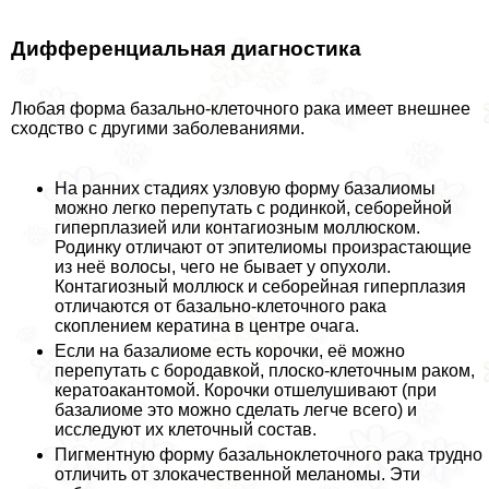
Дифференциальная диагностика
Любая форма базально-клеточного paка имеет внешнее
сходство с другими заболеваниями.
На ранних стадиях узловую форму базалиомы
можно легко перепутать с родинкой, себорейной
гиперплазией или контагиозным моллюском.
Родинку отличают от эпителиомы произрастающие
из неё волосы, чего не бывает у опухоли.
Контагиозный моллюск и себорейная гиперплазия
отличаются от базально-клеточного paка
скоплением кератина в центре очага.
Если на базалиоме есть корочки, её можно
перепутать с бородавкой, плоско-клеточным paком,
кератоакантомой. Корочки отшелушивают (при
базалиоме это можно сделать легче всего) и
исследуют их клеточный состав.
Пигментную форму базальноклеточного paка трудно
отличить от злокачественной меланомы. Эти