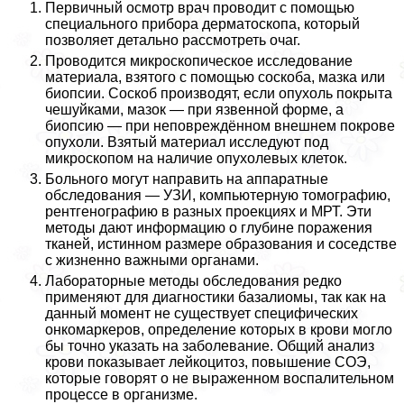
Первичный осмотр врач проводит с помощью
специального прибора дерматоскопа, который
позволяет детально рассмотреть очаг.
Проводится микроскопическое исследование
материала, взятого с помощью соскоба, мазка или
биопсии. Соскоб производят, если опухоль покрыта
чешуйками, мaзoк — при язвенной форме, а
биопсию — при неповреждённом внешнем покрове
опухоли. Взятый материал исследуют под
микроскопом на наличие опухолевых клеток.
Больного могут направить на аппаратные
обследования — УЗИ, компьютерную томографию,
рентгенографию в разных проекциях и МРТ. Эти
методы дают информацию о глубине поражения
тканей, истинном размере образования и соседстве
с жизненно важными органами.
Лабораторные методы обследования редко
применяют для диагностики базалиомы, так как на
данный момент не существует специфических
онкомаркеров, определение которых в крови могло
бы точно указать на заболевание. Общий анализ
крови показывает лейкоцитоз, повышение СОЭ,
которые говорят о не выраженном воспалительном
процессе в организме.