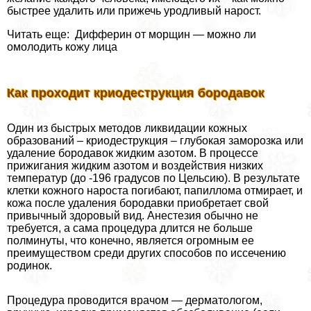
быстрее удалить или прижечь уpoдливый нарост.
Читать еще: Дифферин от морщин — можно ли
омолодить кожу лица
Как проходит криодеструкция бородавок
Один из быстрых методов ликвидации кожных
образований – криодеструкция – глубокая заморозка или
удаление бородавок жидким азотом. В процессе
прижигания жидким азотом и воздействия низких
температур (до -196 градусов по Цельсию). В результате
клетки кожного нароста погибают, папиллома отмирает, и
кожа после удаления бородавки приобретает свой
привычный здоровый вид. Анестезия обычно не
требуется, а сама процедypa длится не больше
полминуты, что конечно, является огромным ее
преимуществом среди других способов по иссечению
родинок.
Процедypa проводится врачом — дерматологом,