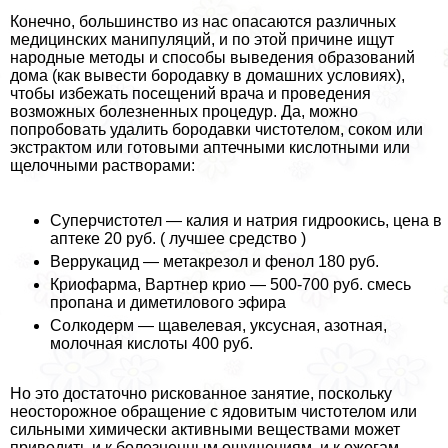
Конечно, большинство из нас опасаются различных
медицинских манипуляций, и по этой причине ищут
народные методы и способы выведения образований
дома (как вывести бородавку в домашних условиях),
чтобы избежать посещений врача и проведения
возможных болезненных процедур. Да, можно
попробовать удалить бородавки чистотелом, соком или
экстpaктом или готовыми аптечными кислотными или
щелочными растворами:
Суперчистотел — калия и натрия гидроокись, цена в
аптеке 20 руб. ( лучшее средство )
Веррукацид — метакрезол и фенол 180 руб.
Криофарма, Вартнер крио — 500-700 руб. смесь
пропана и диметилового эфира
Солкодерм — щавелевая, уксусная, азотная,
молочная кислоты 400 руб.
Но это достаточно рискованное занятие, поскольку
неосторожное обращение с ядовитым чистотелом или
сильными химически активными веществами может
приводить и к болезненным ощущениям, и к ожогам