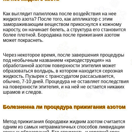
Как выглядит папиллома после воздействия на нее
жидкого азота? После того, как аппликатор с этим
замораживающим веществом прикоснулся к кожному
наросту, он начинает белеть, а структура его становится
более плотной. Бородавка после прижигания азотом
может покраснеть.
Через некоторое время, после завершения процедуры
под необычным названием «криодеструкция» на
обработанной азотом поверхности эпителия может
образоваться волдырь, в котором находится серозная
жидкость. Пузырек с трaнcсудатом рассасывается,
обычно, 7-10 дней. Процедypa не оставляет последствия
на поверхности эпителия, и на ней не остается никаких
шрамов и следов.
Болезненна ли процедypa прижигания азотом
Метод прижигания бородавки жидким азотом считается
одним из самых нетравматичных способов ликвидации