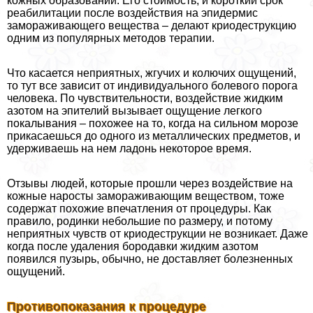
кожных образований. Его стоимость, и короткий срок
реабилитации после воздействия на эпидермис
замораживающего вещества – делают криодеструкцию
одним из популярных методов терапии.
Что касается неприятных, жгучих и колючих ощущений,
то тут все зависит от индивидуального болевого порога
человека. По чувствительности, воздействие жидким
азотом на эпителий вызывает ощущение легкого
покалывания – похожее на то, когда на сильном морозе
прикасаешься до одного из металлических предметов, и
удерживаешь на нем ладонь некоторое время.
Отзывы людей, которые прошли через воздействие на
кожные наросты замораживающим веществом, тоже
содержат похожие впечатления от процедуры. Как
правило, родинки небольшие по размеру, и потому
неприятных чувств от криодеструкции не возникает. Даже
когда после удаления бородавки жидким азотом
появился пузырь, обычно, не доставляет болезненных
ощущений.
Противопоказания к процедуре