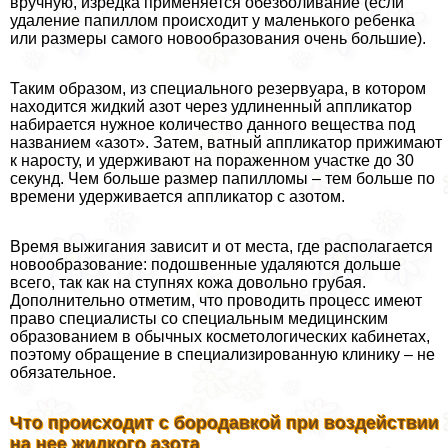
вручную, изредка применяется обезболивание (если
удаление папиллом происходит у маленького ребенка
или размеры самого новообразования очень большие).
Таким образом, из специального резервуара, в котором
находится жидкий азот через удлиненный аппликатор
набирается нужное количество данного вещества под
названием «азот». Затем, ватный аппликатор прижимают
к наросту, и удерживают на пораженном участке до 30
секунд. Чем больше размер папилломы – тем больше по
времени удерживается аппликатор с азотом.
Время выжигания зависит и от места, где располагается
новообразование: подошвенные удаляются дольше
всего, так как на ступнях кожа довольно грубая.
Дополнительно отметим, что проводить процесс имеют
право специалисты со специальным медицинским
образованием в обычных косметологических кабинетах,
поэтому обращение в специализированную клинику – не
обязательное.
Что происходит с бородавкой при воздействии
на нее жидкого азота