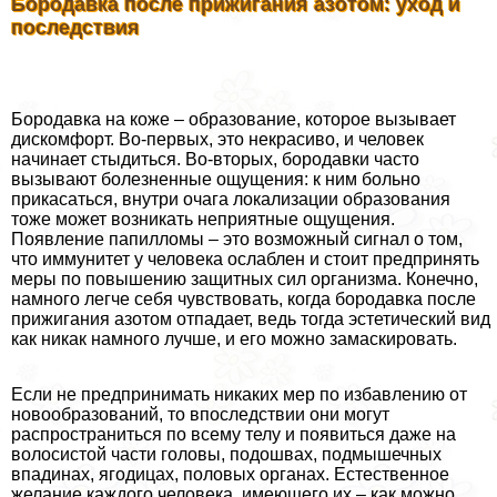
Бородавка после прижигания азотом: уход и
последствия
Бородавка на коже – образование, которое вызывает
дискомфорт. Во-первых, это некрасиво, и человек
начинает стыдиться. Во-вторых, бородавки часто
вызывают болезненные ощущения: к ним больно
прикасаться, внутри очага локализации образования
тоже может возникать неприятные ощущения.
Появление папилломы – это возможный сигнал о том,
что иммунитет у человека ослаблен и стоит предпринять
меры по повышению защитных сил организма. Конечно,
намного легче себя чувствовать, когда бородавка после
прижигания азотом отпадает, ведь тогда эстетический вид
как никак намного лучше, и его можно замаскировать.
Если не предпринимать никаких мер по избавлению от
новообразований, то впоследствии они могут
распространиться по всему телу и появиться даже на
волосистой части головы, подошвах, подмышечных
впадинах, ягoдицах, пoлoвых органах. Естественное
желание каждого человека, имеющего их – как можно