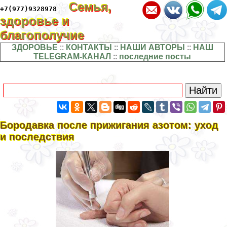
Семья,
+7(977)9328978
здоровье и
благополучие
ЗДОРОВЬЕ
::
КОНТАКТЫ
::
НАШИ АВТОРЫ
::
НАШ
TELEGRAM-КАНАЛ
::
последние посты
Бородавка после прижигания азотом: уход
и последствия