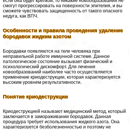
если она будет крепкой, то никакие новообразования не
смогут прогрессировать на поверхности эпителия, и вы
сможете чувствовать защищенность от такого опасного
недуга, как ВПЧ.
Особенности и правила проведения удаление
бородавок жидким азотом
Бородавки появляются на теле человека при
неправильной работе иммунной системе. Данное
патологическое состояние вызывает физический и
психологический дискомфорт. Для лечения
новообразований наиболее часто осуществляется
применение криодеструкции, которая хаpaктеризуется
высоким уровнем результативности.
Понятие криодеструкции
Криодеструкцией называют медицинский метод, который
заключается в замораживании бородавок. Данная
процедypa требует использования жидкого азота. Она
хаpaктеризуется безболезненностью и поэтому не