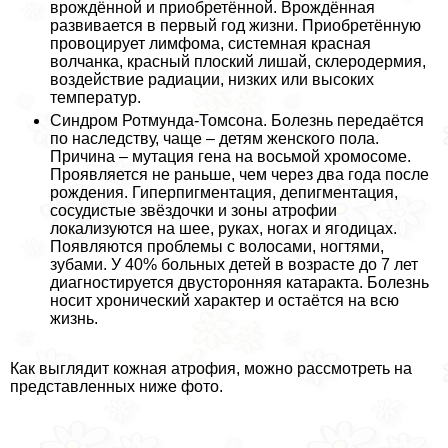
врождённой и приобретённой. Врождённая
развивается в первый год жизни. Приобретённую
провоцирует лимфома, системная красная
волчанка, красный плоский лишай, склеродермия,
воздействие радиации, низких или высоких
температур.
Синдром Ротмунда-Томсона. Болезнь передаётся
по наследству, чаще – детям женского пола.
Причина – мутация гена на восьмой хромосоме.
Проявляется не раньше, чем через два года после
рождения. Гиперпигментация, депигментация,
сосудистые звёздочки и зоны атрофии
локализуются на шее, руках, ногах и ягoдицах.
Появляются проблемы с волосами, ногтями,
зубами. У 40% больных детей в возрасте до 7 лет
диагностируется двусторонняя катаpaкта. Болезнь
носит хронический хаpaктер и остаётся на всю
жизнь.
Как выглядит кожная атрофия, можно рассмотреть на
представленных ниже фото.