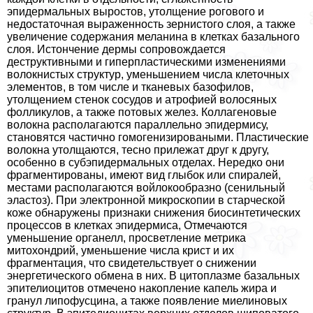
эпидермальных выростов, утолщение рогового и
недостаточная выраженность зернистого слоя, а также
увеличение содержания меланина в клетках базального
слоя. Истончение дермы сопровождается
деструктивными и гиперпластическими изменениями
волокнистых структур, уменьшением числа клеточных
элементов, в том числе и тканевых базофилов,
утолщением стенок сосудов и атрофией волосяных
фолликулов, а также потовых желез. Коллагеновые
волокна располагаются параллельно эпидермису,
становятся частично гомогенизироваными. Пластические
волокна утолщаются, тесно прилежат друг к другу,
особенно в субэпидермальных отделах. Нередко они
фрагментированы, имеют вид глыбок или спиралей,
местами располагаются войлокообразно (сенильный
эластоз). При электронной микроскопии в старческой
коже обнаружены признаки снижения биосинтетических
процессов в клетках эпидермиса, Отмечаются
уменьшение органелл, просветление метрика
митохондрий, уменьшение числа крист и их
фрагментация, что свидетельствует о снижении
энергетического обмена в них. В цитоплазме базальных
эпителиоцитов отмечено накопление капель жира и
гранул липофусцина, а также появление миелиновых