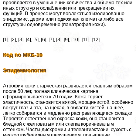
проявляется в уменьшении количества и объема тех или
иных структур и ослаблении или прекращении их
функций. В процесс могут вовлекаться изолированно
эпидермис, дерма или подкожная клетчатка либо все
структуры одновременно (панатрофия кожи).
[1], [2], [3], [4], [5], [6], [7], [8], [9], [10], [11], [12]
Код по МКБ-10
Эпидемиология
Атрофия кожи старческая развивается главным образом
после 50 лет, полная клиническая картина
сформировывается к 70 годам. Кожа теряет
эластичность, становится вялой, морщинистой, особенно
вокруг глаз и рта, на щеках, в области кистей, на шее,
легко собирается в медленно расправляющиеся складки.
Теряется естественная окраска кожи, она становится
бледной с желтоватым или слегка коричневатым
оттенком. Часты дисхромии и телеангиэктазии, сухость с
мелкоотрубевидным шелушением, повышение