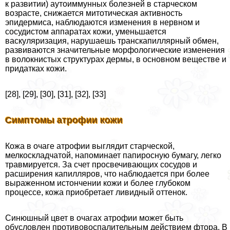
к развитии) аутоиммунных болезней в старческом
возрасте, снижается митотическая активность
эпидермиса, наблюдаются изменения в нервном и
сосудистом аппаратах кожи, уменьшается
васкуляризация, нарушаешь трaнcкапиллярный обмен,
развиваются значительные морфологические изменения
в волокнистых структурах дермы, в основном веществе и
придатках кожи.
[28], [29], [30], [31], [32], [33]
Симптомы атрофии кожи
Кожа в очаге атрофии выглядит старческой,
мелкоскладчатой, напоминает папиросную бумагу, легко
травмируется. За счет просвечивающих сосудов и
расширения капилляров, что наблюдается при более
выраженном истончении кожи и более глубоком
процессе, кожа приобретает ливидный оттенок.
Синюшный цвет в очагах атрофии может быть
обусловлен противовоспалительным действием фтора. В