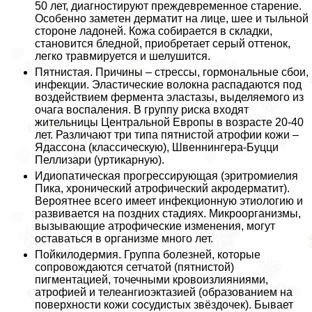
50 лет, диагностируют преждевременное старение.
Особенно заметен дерматит на лице, шее и тыльной
стороне ладоней. Кожа собирается в складки,
становится бледной, приобретает серый оттенок,
легко травмируется и шелушится.
Пятнистая. Причины – стрессы, гормональные сбои,
инфекции. Эластические волокна распадаются под
воздействием фермента эластазы, выделяемого из
очага воспаления. В группу риска входят
жительницы Центральной Европы в возрасте 20-40
лет. Различают три типа пятнистой атрофии кожи –
Ядассона (классическую), Швеннингера-Буцци
Пеллизари (уртикарную).
Идиопатическая прогрессирующая (эритромиелия
Пика, хронический атрофический акродерматит).
Вероятнее всего имеет инфекционную этиологию и
развивается на поздних стадиях. Микроорганизмы,
вызывающие атрофические изменения, могут
оставаться в организме много лет.
Пойкилодермия. Группа болезней, которые
сопровождаются сетчатой (пятнистой)
пигментацией, точечными кровоизлияниями,
атрофией и телеангиоэктазией (образованием на
поверхности кожи сосудистых звёздочек). Бывает