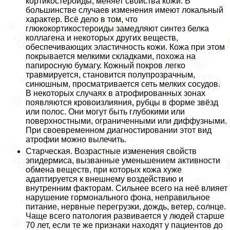
кортикостероиды, меняет свойства кожи. В
большинстве случаев изменения имеют локальный
хаpaктер. Всё дело в том, что
глюкокортикостероиды замедляют синтез белка
коллагена и некоторых других веществ,
обеспечивающих эластичность кожи. Кожа при этом
покрывается мелкими складками, похожа на
папиросную бумагу. Кожный покров легко
травмируется, становится полупрозрачным,
синюшным, просматривается сеть мелких сосудов.
В некоторых случаях в атрофированных зонах
появляются кровоизлияния, рубцы в форме звёзд
или полос. Они могут быть глубокими или
поверхностными, ограниченными или диффузными.
При своевременном диагностировании этот вид
атрофии можно вылечить.
Старческая. Возрастные изменения свойств
эпидермиса, вызванные уменьшением активности
обмена веществ, при которых кожа хуже
адаптируется к внешнему воздействию и
внутренним факторам. Сильнее всего на неё влияет
нарушение гормонального фона, неправильное
питание, нервные перегрузки, дождь, ветер, солнце.
Чаще всего патология развивается у людей старше
70 лет, если те же признаки находят у пациентов до