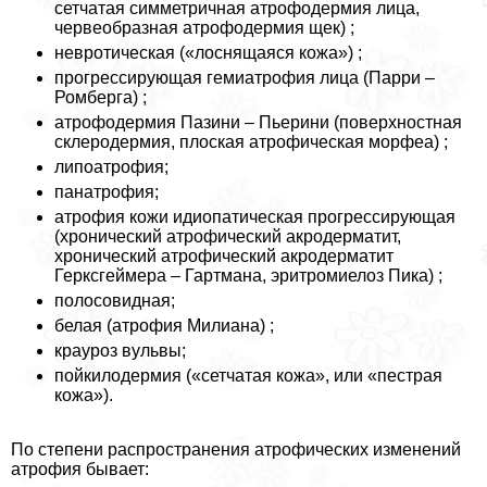
сетчатая симметричная атрофодермия лица,
червеобразная атрофодермия щек) ;
невротическая («лоснящаяся кожа») ;
прогрессирующая гемиатрофия лица (Парри –
Ромберга) ;
атрофодермия Пазини – Пьерини (поверхностная
склеродермия, плоская атрофическая морфеа) ;
липоатрофия;
панатрофия;
атрофия кожи идиопатическая прогрессирующая
(хронический атрофический акродерматит,
хронический атрофический акродерматит
Герксгeймера – Гартмана, эритромиелоз Пика) ;
полосовидная;
белая (атрофия Милиана) ;
крауроз вульвы;
пойкилодермия («сетчатая кожа», или «пестрая
кожа»).
По степени распространения атрофических изменений
атрофия бывает: