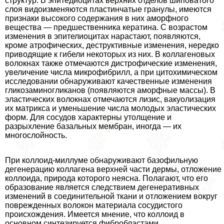
структур. В эпитедиоцитах верхних отделов шиповатого
слоя видоизменяются пластинчатые гранулы, имеются
признаки высокого содержания в них аморфного
вещества — предшественника кератина. С возрастом
изменения в эпителиоцитах нарастают, появляются,
кроме атрофических, деструктивные изменения, нередко
приводящие к гибели некоторых из них. В коллагеновых
волокнах также отмечаются дистрофические изменения,
увеличение числа микрофибрилл, а при цитохимическом
исследовании обнаруживают качественные изменения
гликозаминогликанов (появляются аморфные массы). В
эластических волокнах отмечаются лизис, вакуолизация
их матрикса и уменьшение числа молодых эластических
форм. Для сосудов хаpaктерны утолщение и
разрыхление базальных мембран, иногда — их
многослойность.
При коллоид-миллуме обнаруживают базофильную
дегенерацию коллагена верхней части дермы, отложение
коллоида, природа которого неясна. Полагают, что его
образование является следствием дегенеративных
изменений в соединительной ткани и отложением вокруг
поврежденных волокон материала сосудистого
происхождения. Имеется мнение, что коллоид в
основном синтезируется фибробластами,