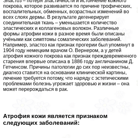
Эластоз – потеря эластичности и истончение кожного
покрова, которое развивается по причине трофических,
воспалительных, обменных, возрастных изменений во
всех слоях дермы. В результате дегенерирует
соединительная ткань – уменьшается количество
эластических и коллагеновых волокон. Различные
формы атрофии кожи в разное время были описаны
учёными как симптомы соматических заболеваний.
Например, эластоз как признак прогерии был упомянут в
1904 году немецким врачом О. Вернером, а у детей
атрофия кожного покрова как признак преждевременного
старения впервые описана в 1886 году англичанином Д.
Гетчинсом. Причины патологии до сих пор неизвестны,
диагноз ставится на основании клинической картины,
лечение требуется потому, что наряду с эстетическими
проблемами болезнь угрожает здоровью и жизни – она
может перерождаться в paк.
Атрофия кожи является признаком
следующих заболеваний: