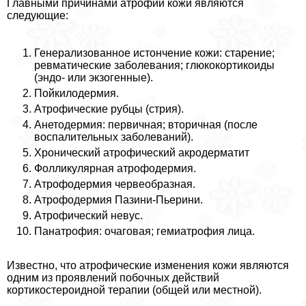
Главными причинами атрофии кожи являются
следующие:
Генерализованное истончение кожи: старение;
ревматические заболевания; глюкокортикоиды
(эндо- или экзогенные).
Пойкилодермия.
Атрофические рубцы (стрия).
Анетодермия: первичная; вторичная (после
воспалительных заболеваний).
Хронический атрофический акродерматит
Фолликулярная атрофодермия.
Атрофодермия червеобразная.
Атрофодермия Пазини-Пьерини.
Атрофический невус.
Панатрофия: очаговая; гемиатрофия лица.
Известно, что атрофические изменения кожи являются
одним из проявлений побочных действий
кортикостероидной терапии (общей или местной).