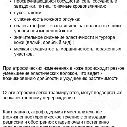
просвечивающаяся сосудистая сеть, сосудистые
звездочки, пятна, точечные кровоизлияния;
сухость кожи;
сглаженность кожного рисунка;
очаги атрофии – «запавшие», располагаются ниже
уровня неизмененной кожи;
значительное снижение эластичности и тургора
кожи (вялый, дряблый вид) ;
мелкая складчатость, морщинистость пораженных
участков.
При атрофических изменениях в коже происходит резкое
уменьшение эластических волокон, что ведет к
возникновению дряблости и ухудшению растяжимости.
Очаги атрофии легко травмируются, могут подвергаться
злокачественному перерождению.
Как правило, атрофодермия имеет длительное
(пожизненное) хроническое течение с эпизодами
ремиссии и обострения: старые очаги постепенно