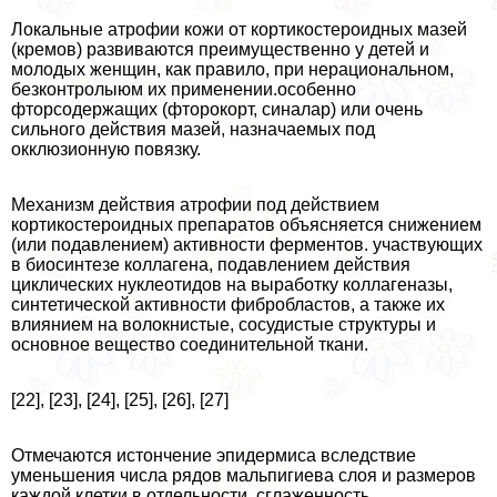
Локальные атрофии кожи от кортикостероидных мазей
(кремов) развиваются преимущественно у детей и
молодых женщин, как правило, при нерациональном,
безконтролыюм их применении.особенно
фторсодержащих (фторокорт, синалар) или очень
сильного действия мазей, назначаемых под
окклюзионную повязку.
Механизм действия атрофии под действием
кортикостероидных препаратов объясняется снижением
(или подавлением) активности ферментов. участвующих
в биосинтезе коллагена, подавлением действия
циклических нуклеотидов на выработку коллагеназы,
синтетической активности фибробластов, а также их
влиянием на волокнистые, сосудистые структуры и
основное вещество соединительной ткани.
[22], [23], [24], [25], [26], [27]
Отмечаются истончение эпидермиса вследствие
уменьшения числа рядов мальпигиева слоя и размеров
каждой клетки в отдельности, сглаженность