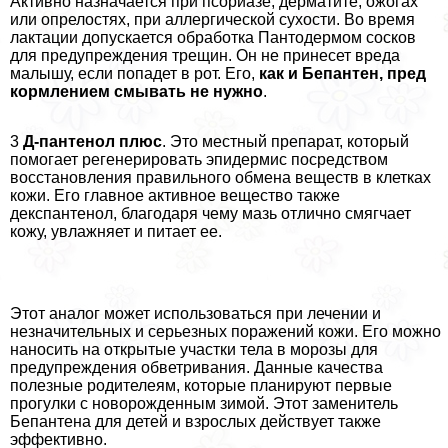
Активно назначается при псориазе, дерматите, ожогах
или опрелостях, при аллергической сухости. Во время
лактации допускается обработка Пантодермом сосков
для предупреждения трещин. Он не принесет вреда
малышу, если попадет в рот. Его,
как и Бепантен, пред
кормлением смывать не нужно
.
3
Д-пантенол плюс
. Это местный препарат, который
помогает регенерировать эпидермис посредством
восстановления правильного обмена веществ в клетках
кожи. Его главное активное вещество также
декспантенол, благодаря чему мазь отлично смягчает
кожу, увлажняет и питает ее.
Этот аналог может использоваться при лечении и
незначительных и серьезных поражений кожи. Его можно
наносить на открытые участки тела в морозы для
предупреждения обветривания. Данные качества
полезные родителеям, которые планируют первые
прогулки с новорожденным зимой. Этот заменитель
Бепантена для детей и взрослых действует также
эффективно.