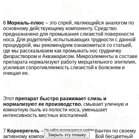
6
Мореаль-плюс
– это спрей, являющийся аналогом по
основному действующему компоненту. Средство
предназначено для промывания слизистой поверхности
носа. Для родителей, испытывающих трудности с данной
процедурой, мы рекомендуем ознакомиться со статьей,
где мы рассказываем как промывать нос грудничку
физраствором и Аквамарисом. Микроэлементы в составе
препарата нормализуют работу мерцательного эпителия,
усиливая сопротивляемость слизистой к болезням и
очищая ее.
Этот
препарат быстро разжижает слизь и
нормализуют ее производство
, смывает уличную и
комнатную пыль из полости носа, уменьшает
интенсивность местных воспалений.
На сайте используются cookies
7
Корнерегель
– также аналог мази Бепантен по своему
Закрыть эту плашку
активному компоненту, представляет собой бесцветный