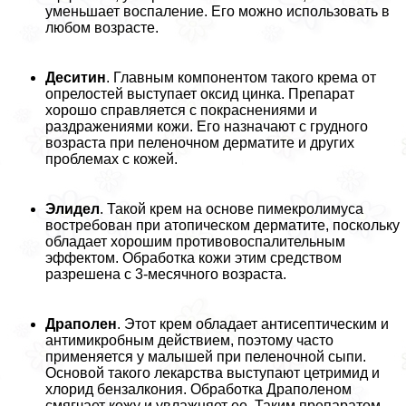
уменьшает воспаление. Его можно использовать в
любом возрасте.
Деситин
. Главным компонентом такого крема от
опрелостей выступает оксид цинка. Препарат
хорошо справляется с покраснениями и
раздражениями кожи. Его назначают с грудного
возраста при пеленочном дерматите и других
проблемах с кожей.
Элидел
. Такой крем на основе пимекролимуса
востребован при атопическом дерматите, поскольку
обладает хорошим противовоспалительным
эффектом. Обработка кожи этим средством
разрешена с 3-мecячного возраста.
Драполен
. Этот крем обладает антисептическим и
антимикробным действием, поэтому часто
применяется у малышей при пеленочной сыпи.
Основой такого лекарства выступают цетримид и
хлорид бензалкония. Обработка Драполеном
смягчает кожу и увлажняет ее. Таким препаратом