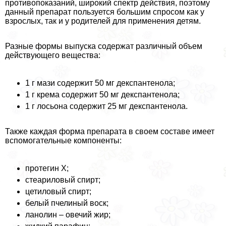
противопоказаний, широкий спектр действия, поэтому
данный препарат пользуется большим спросом как у
взрослых, так и у родителей для применения детям.
Разные формы выпуска содержат различный объем
действующего вещества:
1 г мази содержит 50 мг декспантенола;
1 г крема содержит 50 мг декспантенола;
1 г лосьона содержит 25 мг декспантенола.
Также каждая форма препарата в своем составе имеет
вспомогательные компоненты:
протегин Х;
стеариловый спирт;
цетиловый спирт;
белый пчелиный воск;
ланолин – овечий жир;