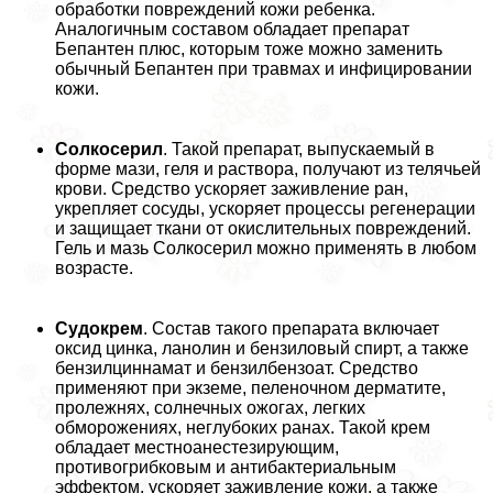
обработки повреждений кожи ребенка.
Аналогичным составом обладает препарат
Бепантен плюс, которым тоже можно заменить
обычный Бепантен при травмах и инфицировании
кожи.
Солкосерил
. Такой препарат, выпускаемый в
форме мази, геля и раствора, получают из телячьей
крови. Средство ускоряет заживление ран,
укрепляет сосуды, ускоряет процессы регенерации
и защищает ткани от окислительных повреждений.
Гель и мазь Солкосерил можно применять в любом
возрасте.
Судокрем
. Состав такого препарата включает
оксид цинка, ланолин и бензиловый спирт, а также
бензилциннамат и бензилбензоат. Средство
применяют при экземе, пеленочном дерматите,
пролежнях, солнечных ожогах, легких
обморожениях, неглубоких ранах. Такой крем
обладает местноанестезирующим,
противогрибковым и антибактериальным
эффектом, ускоряет заживление кожи, а также