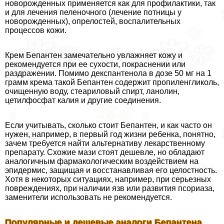
новорожденных применяется как для профилактики, так
и для лечения пеленочного (лечение потницы у
новорожденных), опрелостей, воспалительных
процессов кожи.
Крем Бепантен замечательно увлажняет кожу и
рекомендуется при ее сухости, покраснении или
раздражении. Помимо декспантенола в дозе 50 мг на 1
грамм крема такой Бепантен содержит пропиленгликоль,
очищенную воду, стеариловый спирт, ланолин,
цетилфосфат калия и другие соединения.
Если учитывать, сколько стоит Бепантен, и как часто он
нужен, например, в первый год жизни ребенка, понятно,
зачем требуется найти альтернативу лекарственному
препарату. Схожие мази стоят дешевле, но обладают
аналогичным фармакологическим воздействием на
эпидермис, защищая и восстанавливая его целостность.
Хотя в некоторых ситуациях, например, при серьезных
повреждениях, при наличии язв или развития псориаза,
заменители использовать не рекомендуется.
Популярные и дешевые аналоги Бепантена