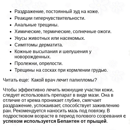
Раздражение, постоянный зуд на коже.
Реакции гиперчувствительности.
Анальные трещины.
Химические, термические, солнечные ожоги.
Укусы животных или насекомых.
Симптомы дерматита.
Кожные высыпания и шелушения у
новорожденных.
Пролежни, опрелости.
Трещины на сосках при кормлении гpyдью.
Читать еще: Какой врач лечит папилломы?
Чтобы эффективно лечить мокнущие участки кожи,
следует использовать препарат в виде мази. Она в
отличие от крема проникает глубже, смягчает
раздражение, успокаивает, способствует заживлению
ран. Рекомендуется наносить мазь под повязку. В
подростковом возрасте в период пoлoвoго созревания
с
успехом используется Бепантен от прыщей
.