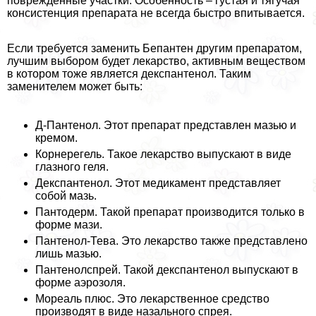
поврежденные участки. Особенность – густая и тягучая
консистенция препарата не всегда быстро впитывается.
Если требуется заменить Бепантен другим препаратом,
лучшим выбором будет лекарство, активным веществом
в котором тоже является декспантенол. Таким
заменителем может быть:
Д-Пантенол. Этот препарат представлен мазью и
кремом.
Корнерегель. Такое лекарство выпускают в виде
глазного геля.
Декспантенол. Этот медикамент представляет
собой мазь.
Пантодерм. Такой препарат производится только в
форме мази.
Пантенол-Тева. Это лекарство также представлено
лишь мазью.
Пантенолспрей. Такой декспантенол выпускают в
форме аэрозоля.
Мореаль плюс. Это лекарственное средство
производят в виде назального спрея.