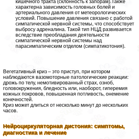
кишечного тpaкта (склонность к запорам).Также
хаpaктерна зависимость головных болей и
артериального давления от метеорологических
условий. Повышение давления связано с работой
симпатической нервной системы, что способствует
выбросу адреналина. Такой тип НЦД развивается
вследствие преобладания деятельности
симпатической нервной системы над
парасимпатическим отделом (симпатикотония).
Вегетативный криз – это приступ, при котором
наблюдаются вазомоторные патологические реакции:
дрожь по телу, немотивированный страх, озноб,
головокружения, бледность или, наоборот, гиперемия
кожных покровов, повышенная потливость, онемение
конечностей.
Криз может длиться от несколько минут до нескольких
часов.
Нейроциркуляторная дистония: симптомы,
диагностика и лечение