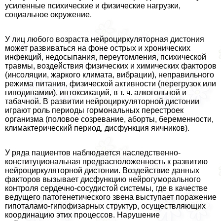
усиленные психические и физические нагрузки,
социальное окружение.
У лиц любого возраста нейроциркуляторная дистония
может развиваться на фоне острых и хронических
инфекций, недосыпания, переутомления, психической
травмы, воздействия физических и химических факторов
(инсоляции, жаркого климата, вибрации), неправильного
режима питания, физической активности (перегрузок или
гиподинамии), интоксикаций, в т. ч. алкогольной и
табачной. В развитии нейроциркуляторной дистонии
играют роль периоды гормональных перестроек
организма (пoлoвoе созревание, aбopты, беременности,
климактерический период, дисфункция яичников).
У ряда пациентов наблюдается наследственно-
конституциональная предрасположенность к развитию
нейроциркуляторной дистонии. Воздействие данных
факторов вызывает дисфункцию нейрогумopaльного
контроля сердечно-сосудистой системы, где в качестве
ведущего патогенетического звена выступает поражение
гипоталамо-гипофизарных структур, осуществляющих
координацию этих процессов. Нарушение