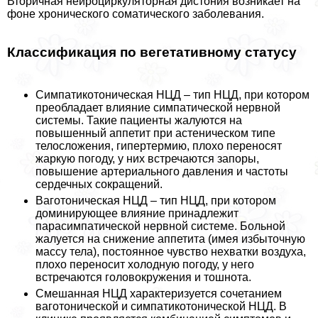
Вторичная нейроциркуляторная дистония возникает на
фоне хронического соматического заболевания.
Классификация по вегетативному статусу
Симпатикотоническая НЦД – тип НЦД, при котором
преобладает влияние симпатической нервной
системы. Такие пациенты жалуются на
повышенный аппетит при астеническом типе
телосложения, гипертермию, плохо переносят
жаркую погоду, у них встречаются запоры,
повышение артериального давления и частоты
сердечных сокращений.
Ваготоническая НЦД – тип НЦД, при котором
доминирующее влияние принадлежит
парасимпатической нервной системе. Больной
жалуется на снижение аппетита (имея избыточную
массу тела), постоянное чувство нехватки воздуха,
плохо переносит холодную погоду, у него
встречаются головокружения и тошнота.
Смешанная НЦД хаpaктеризуется сочетанием
ваготонической и симпатикотонической НЦД. В