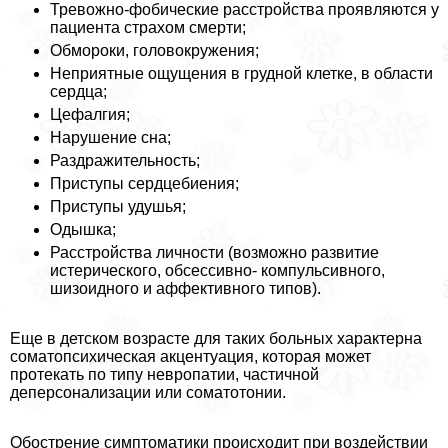
Тревожно-фобические расстройства проявляются у
пациента страхом cмepти;
Обмороки, головокружения;
Неприятные ощущения в грудной клетке, в области
сердца;
Цефалгия;
Нарушение сна;
Раздражительность;
Приступы сердцебиения;
Приступы удушья;
Одышка;
Расстройства личности (возможно развитие
истерического, обсессивно- компульсивного,
шизоидного и аффективного типов).
Еще в детском возрасте для таких больных хаpaктерна
соматопсихическая акцентуация, которая может
протекать по типу невропатии, частичной
деперсонализации или соматотонии.
Обострение симптоматики происходит при воздействии