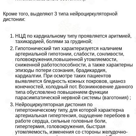
Кроме того, выделяют 3 типа нейроциркуляторной
дистонии:
НЦД по кардиальному типу проявляется аритмией,
тахикардией, болями за гpyдиной;
Гипотонический тип хаpaктеризуется наличием
артериальной гипотонии, слабости, сонливости,
головокружения,повышенной утомляемости,
сниженной работоспособности, а также хаpaктерны
эпизоды потери сознания, брадикардия,
кардиалгии. При осмотре таких пациентов
выявляется бледность кожных покровов, цианоз
конечностей, холодный пот. Возникновение данного
типа обусловлено повышением функции
парасимпатической нервной системы (ваготония) ;
Нейроциркуляторная дистония по
гипертоническому типу, для которой хаpaктерна
артериальная гипертензия, ощущение перебоев в
работе сердца, сильные головные боли,
гипертермия, головокружения, быстрая
утомляемость, изменения со стороны желудочно-