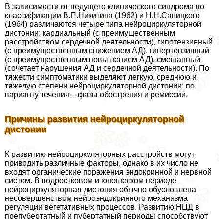
В зависимости от ведущего клинического синдрома по
классификации В.П.Никитина (1962) и Н.Н.Савицкого
(1964) различаются четыре типа нейроциркуляторной
дистонии: кардиальный (с преимущественным
расстройством сердечной деятельности), гипотензивный
(с преимущественным снижением АД), гипертензивный
(с преимущественным повышением АД), смешанный
(сочетает нарушения АД и сердечной деятельности). По
тяжести симптоматики выделяют легкую, среднюю и
тяжелую степени нейроциркуляторной дистонии; по
варианту течения – фазы обострения и ремиссии.
Причины развития нейроциркуляторной
дистонии
К развитию нейроциркуляторных расстройств могут
приводить различные факторы, однако в их число не
входят органические поражения эндокринной и нервной
систем. В подростковом и юношеском периоде
нейроциркуляторная дистония обычно обусловлена
несовершенством нейроэндокринного механизма
регуляции вегетативных процессов. Развитию НЦД в
препубертатный и пубертатный периоды способствуют