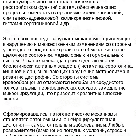
нейрогумopaльного контроля проявляется
расстройством функций систем, обеспечивающих
процессы гомеостаза в организме: холинергической,
симпатико-адреналовой, калликреинкининовой,
гистаминсеротониновой и др.
Это, в свою очередь, запускает механизмы, приводящие
к нарушению и множественным изменениям со стороны
углеводного, водно-электролитного обмена, кислотно-
щелочного состояния, медиаторных и гормональных
систем. В тканях миокарда происходит активация
биологически активных веществ (гистамина, серотонина,
кининов и др.), вызывающих нарушение метаболизма и
развитие дистрофии. Со стороны системы
кровообращения отмечаются колебания сосудистого
тонуса, спазмы периферических сосудов, замедление
микроциркуляции, что приводит к развитию гипоксии
тканей.
Сформировавшись, патогенетические механизмы
становятся автономными, а нейроциркуляторная
дистония — самостоятельным заболеванием. Любые
раздражители (изменение погодных условий, стресс и
др.) вызывают патологическую реакцию,