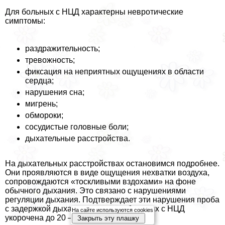
Для больных с НЦД хаpaктерны невротические
симптомы:
раздражительность;
тревожность;
фиксация на неприятных ощущениях в области
сердца;
нарушения сна;
мигрень;
обмороки;
сосудистые головные боли;
дыхательные расстройства.
На дыхательных расстройствах остановимся подробнее.
Они проявляются в виде ощущения нехватки воздуха,
сопровождаются «тоскливыми вздохами» на фоне
обычного дыхания. Это связано с нарушениями
регуляции дыхания. Подтверждает эти нарушения проба
с задержкой дыхания, которая у больных с НЦД
На сайте используются cookies
укорочена до 20 – 30 секунд.
Закрыть эту плашку