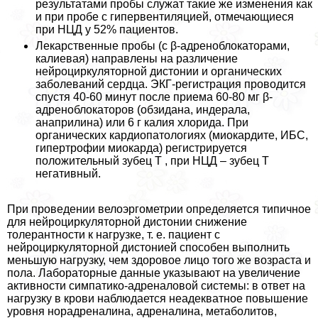
результатами пробы служат такие же изменения как
и при пробе с гипервентиляцией, отмечающиеся
при НЦД у 52% пациентов.
Лекарственные пробы (с β-адреноблокаторами,
калиевая) направлены на различение
нейроциркуляторной дистонии и органических
заболеваний сердца. ЭКГ-регистрация проводится
спустя 40-60 минут после приема 60-80 мг β-
адреноблокаторов (обзидана, индерала,
анаприлина) или 6 г калия хлорида. При
органических кардиопатологиях (миокардите, ИБС,
гипертрофии миокарда) регистрируется
положительный зубец Т , при НЦД – зубец Т
негативный.
При проведении велоэргометрии определяется типичное
для нейроциркуляторной дистонии снижение
толерантности к нагрузке, т. е. пациент с
нейроциркуляторной дистонией способен выполнить
меньшую нагрузку, чем здоровое лицо того же возраста и
пола. Лабораторные данные указывают на увеличение
активности симпатико-адреналовой системы: в ответ на
нагрузку в крови наблюдается неадекватное повышение
уровня норадреналина, адреналина, метаболитов,