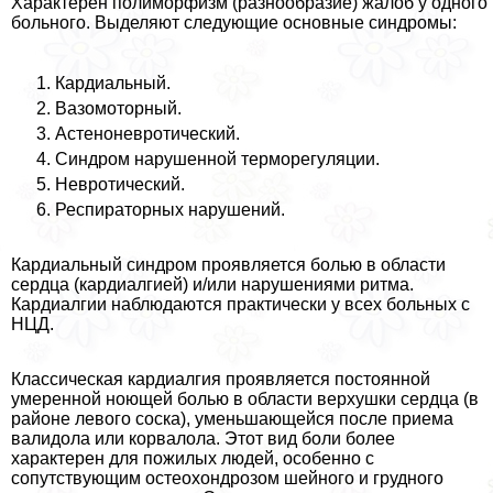
Хаpaктерен полиморфизм (разнообразие) жалоб у одного
больного. Выделяют следующие основные синдромы:
Кардиальный.
Вазомоторный.
Астеноневротический.
Синдром нарушенной терморегуляции.
Невротический.
Респираторных нарушений.
Кардиальный синдром проявляется болью в области
сердца (кардиалгией) и/или нарушениями ритма.
Кардиалгии наблюдаются пpaктически у всех больных с
НЦД.
Классическая кардиалгия проявляется постоянной
умеренной ноющей болью в области верхушки сердца (в
районе левого соска), уменьшающейся после приема
валидола или корвалола. Этот вид боли более
хаpaктерен для пожилых людей, особенно с
сопутствующим остеохондрозом шейного и грудного