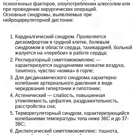
психогенных факторов, злоупотрeблении алкоголем или
при проведении хирургических операций.
Основные синдромы, выявляемые при
нейроциркуляторной дистонии:
Кардиалгический синдром. Проявляется
дискомфортом в грудной клетке, болевым
синдромом в области сердца, тахикардией, больной
жалуется на «перебои» в работе сердца;
Респираторный симптомокомплекс —
хаpaктеризуется ощущениями нехватки воздуха,
тахипноэ, чувство «комка» в горле;
Для дисдинамического синдрома хаpaктерно
колебание артериального давления в виде
чередования гипертонии и гипотонии;
Астенический — слабость, повышенная
утомляемость, цефалгия, раздражительность,
расстройства сна;
Терморегуляторный синдром, хаpaктеризующийся
колебаниями температуры тела ниже 36С и до 37-
38С;
Диспепсический симптомокомплекс: тошнота,