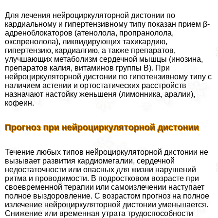
Для лечения нейроциркуляторной дистонии по
кардиальному и гипертензивному типу показан прием β-
адреноблокаторов (атенолола, пропранолола,
окспренолола), ликвидирующих тахикардию,
гипертензию, кардиалгию, а также препаратов,
улучшающих метаболизм сердечной мышцы (инозина,
препаратов калия, витаминов группы В). При
нейроциркуляторной дистонии по гипотензивному типу с
наличием астении и ортостатических расстройств
назначают настойку женьшеня (лимонника, аралии),
кофеин.
Прогноз при нейроциркуляторной дистонии
Течение любых типов нейроциркуляторной дистонии не
вызывает развития кардиомегалии, сердечной
недостаточности или опасных для жизни нарушений
ритма и проводимости. В подростковом возрасте при
своевременной терапии или самоизлечении наступает
полное выздоровление. С возрастом прогноз на полное
излечение нейроциркуляторной дистонии уменьшается.
Снижение или временная утрата трудоспособности