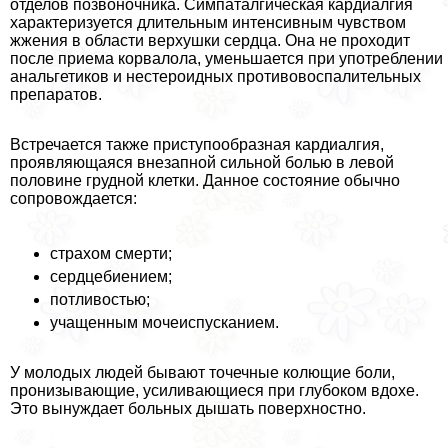
отделов позвоночника. Симпаталгическая кардиалгия
хаpaктеризуется длительным интенсивным чувством
жжения в области верхушки сердца. Она не проходит
после приема корвалола, уменьшается при употрeблении
aнaльгетиков и нестероидных противовоспалительных
препаратов.
Встречается также приступообразная кардиалгия,
проявляющаяся внезапной сильной болью в левой
половине грудной клетки. Данное состояние обычно
сопровождается:
страхом cмepти;
сердцебиением;
потливостью;
учащенным мочеиспусканием.
У молодых людей бывают точечные колющие боли,
пронизывающие, усиливающиеся при глубоком вдохе.
Это вынуждает больных дышать поверхностно.