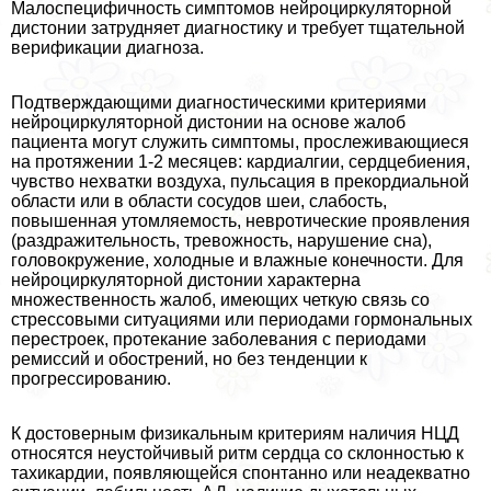
Малоспецифичность симптомов нейроциркуляторной
дистонии затрудняет диагностику и требует тщательной
верификации диагноза.
Подтверждающими диагностическими критериями
нейроциркуляторной дистонии на основе жалоб
пациента могут служить симптомы, прослеживающиеся
на протяжении 1-2 месяцев: кардиалгии, сердцебиения,
чувство нехватки воздуха, пульсация в прекордиальной
области или в области сосудов шеи, слабость,
повышенная утомляемость, невротические проявления
(раздражительность, тревожность, нарушение сна),
головокружение, холодные и влажные конечности. Для
нейроциркуляторной дистонии хаpaктерна
множественность жалоб, имеющих четкую связь со
стрессовыми ситуациями или периодами гормональных
перестроек, протекание заболевания с периодами
ремиссий и обострений, но без тенденции к
прогрессированию.
К достоверным физикальным критериям наличия НЦД
относятся неустойчивый ритм сердца со склонностью к
тахикардии, появляющейся спонтанно или неадекватно