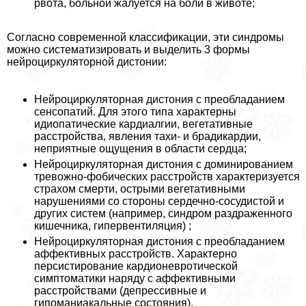
рвота, больной жалуется на боли в животе;
Согласно современной классификации, эти синдромы
можно систематизировать и выделить 3 формы
нейроциркуляторной дистонии:
Нейроциркуляторная дистония с преобладанием
сенсопатий. Для этого типа хаpaктерны
идиопатические кардиалгии, вегетативные
расстройства, явления тахи- и брадикардии,
неприятные ощущения в области сердца;
Нейроциркуляторная дистония с доминированием
тревожно-фобических расстройств хаpaктеризуется
страхом cмepти, острыми вегетативными
нарушениями со стороны сердечно-сосудистой и
других систем (например, синдром раздраженного
кишечника, гипервентиляция) ;
Нейроциркуляторная дистония с преобладанием
аффективных расстройств. Хаpaктерно
персистирование кардионевротической
симптоматики наряду с аффективными
расстройствами (депрессивные и
гипоманиакальные состояния).