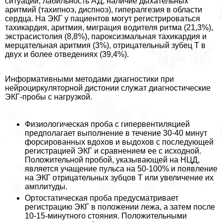
ситуации, лабильность АД, наличие дыхательных
аритмий (тахипноэ, диспноэ), гипералгезия в области
сердца. На ЭКГ у пациентов могут регистрироваться
тахикардия, аритмия, миграция водителя ритма (21,3%),
экстрасистолия (8,8%), пароксизмальная тахикардия и
мерцательная аритмия (3%), отрицательный зубец Т в
двух и более отведениях (39,4%).
Информативными методами диагностики при
нейроциркуляторной дистонии служат диагностические
ЭКГ-пробы с нагрузкой.
Физиологическая проба с гипервентиляцией
предполагает выполнение в течение 30-40 минут
форсированных вдохов и выдохов с последующей
регистрацией ЭКГ и сравнением ее с исходной.
Положительной пробой, указывающей на НЦД,
является учащение пульса на 50-100% и появление
на ЭКГ отрицательных зубцов Т или увеличение их
амплитуды.
Ортостатическая проба предусматривает
регистрацию ЭКГ в положении лежа, а затем после
10-15-минутного стояния. Положительными