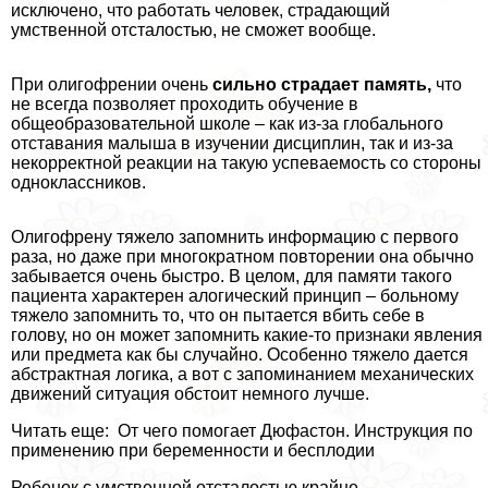
исключено, что работать человек, страдающий
умственной отсталостью, не сможет вообще.
При олигофрении очень
сильно страдает память,
что
не всегда позволяет проходить обучение в
общеобразовательной школе – как из-за глобального
отставания малыша в изучении дисциплин, так и из-за
некорректной реакции на такую успеваемость со стороны
одноклассников.
Олигофрену тяжело запомнить информацию с первого
раза, но даже при многократном повторении она обычно
забывается очень быстро. В целом, для памяти такого
пациента хаpaктерен алогический принцип – больному
тяжело запомнить то, что он пытается вбить себе в
голову, но он может запомнить какие-то признаки явления
или предмета как бы случайно. Особенно тяжело дается
абстpaктная логика, а вот с запоминанием механических
движений ситуация обстоит немного лучше.
Читать еще: От чего помогает Дюфастон. Инструкция по
применению при беременности и бесплодии
Ребенок с умственной отсталостью крайне