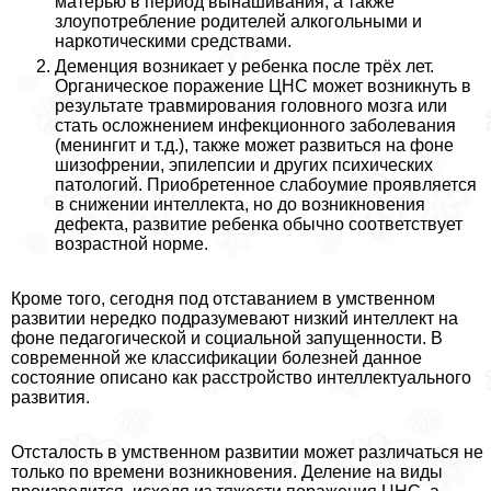
матерью в период вынашивания, а также
злоупотрeбление родителей алкогольными и
наркотическими средствами.
Деменция возникает у ребенка после трёх лет.
Органическое поражение ЦНС может возникнуть в
результате травмирования головного мозга или
стать осложнением инфекционного заболевания
(менингит и т.д.), также может развиться на фоне
шизофрении, эпилепсии и других психических
патологий. Приобретенное слабоумие проявляется
в снижении интеллекта, но до возникновения
дефекта, развитие ребенка обычно соответствует
возрастной норме.
Кроме того, сегодня под отставанием в умственном
развитии нередко подразумевают низкий интеллект на
фоне педагогической и социальной запущенности. В
современной же классификации болезней данное
состояние описано как расстройство интеллектуального
развития.
Отсталость в умственном развитии может различаться не
только по времени возникновения. Деление на виды