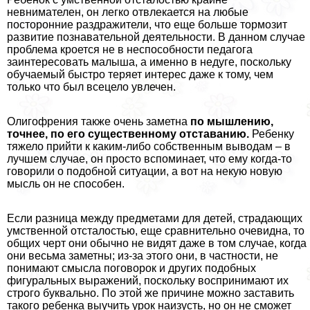
невнимателен, он легко отвлекается на любые
посторонние раздражители, что еще больше тормозит
развитие познавательной деятельности. В данном случае
проблема кроется не в неспособности педагога
заинтересовать малыша, а именно в недуге, поскольку
обучаемый быстро теряет интерес даже к тому, чем
только что был всецело увлечен.
Олигофрения также очень заметна
по мышлению,
точнее, по его существенному отставанию.
Ребенку
тяжело прийти к каким-либо собственным выводам – в
лучшем случае, он просто вспоминает, что ему когда-то
говорили о подобной ситуации, а вот на некую новую
мысль он не способен.
Если разница между предметами для детей, страдающих
умственной отсталостью, еще сравнительно очевидна, то
общих черт они обычно не видят даже в том случае, когда
они весьма заметны; из-за этого они, в частности, не
понимают смысла поговорок и других подобных
фигуральных выражений, поскольку воспринимают их
строго буквально. По этой же причине можно заставить
такого ребенка выучить урок наизусть, но он не сможет