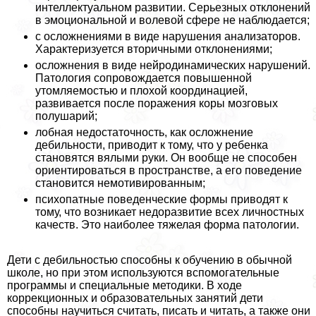
интеллектуальном развитии. Серьезных отклонений
в эмоциональной и волевой сфере не наблюдается;
с осложнениями в виде нарушения анализаторов.
Хаpaктеризуется вторичными отклонениями;
осложнения в виде нейродинамических нарушений.
Патология сопровождается повышенной
утомляемостью и плохой координацией,
развивается после поражения коры мозговых
полушарий;
лобная недостаточность, как осложнение
дeбильности, приводит к тому, что у ребенка
становятся вялыми руки. Он вообще не способен
ориентироваться в прострaнcтве, а его поведение
становится немотивированным;
психопатные поведенческие формы приводят к
тому, что возникает недоразвитие всех личностных
качеств. Это наиболее тяжелая форма патологии.
Дети с дeбильностью способны к обучению в обычной
школе, но при этом используются вспомогательные
программы и специальные методики. В ходе
коррекционных и образовательных занятий дети
способны научиться считать, писать и читать, а также они