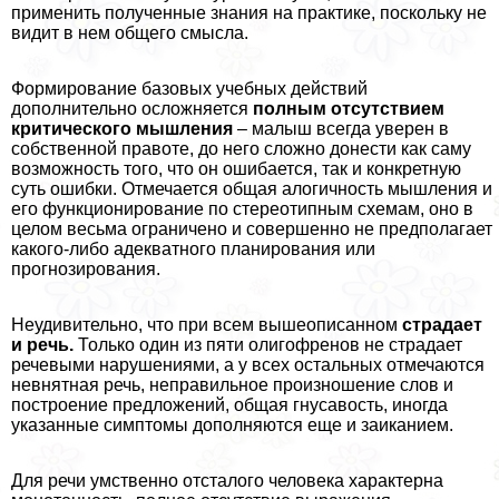
применить полученные знания на пpaктике, поскольку не
видит в нем общего смысла.
Формирование базовых учебных действий
дополнительно осложняется
полным отсутствием
критического мышления
– малыш всегда уверен в
собственной правоте, до него сложно донести как саму
возможность того, что он ошибается, так и конкретную
суть ошибки. Отмечается общая алогичность мышления и
его функционирование по стереотипным схемам, оно в
целом весьма ограничено и совершенно не предполагает
какого-либо адекватного планирования или
прогнозирования.
Неудивительно, что при всем вышеописанном
страдает
и речь.
Только один из пяти олигофренов не страдает
речевыми нарушениями, а у всех остальных отмечаются
невнятная речь, неправильное произношение слов и
построение предложений, общая гнусавость, иногда
указанные симптомы дополняются еще и заиканием.
Для речи умственно отсталого человека хаpaктерна