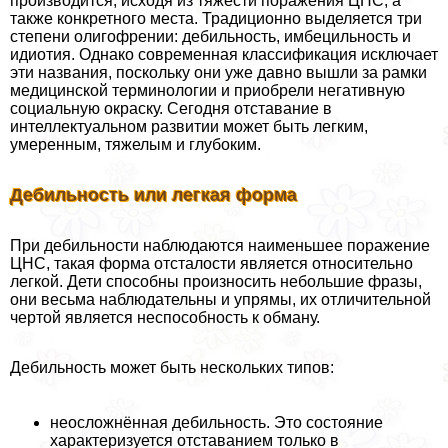
производится, исходя из тяжести поражения ЦНС, а
также конкретного места. Традиционно выделяется три
степени олигофрении: дeбильность, имбецильность и
идиотия. Однако современная классификация исключает
эти названия, поскольку они уже давно вышли за рамки
медицинской терминологии и приобрели негативную
социальную окраску. Сегодня отставание в
интеллектуальном развитии может быть легким,
умеренным, тяжелым и глубоким.
Дебильность или легкая форма
При дeбильности наблюдаются наименьшее поражение
ЦНС, такая форма отсталости является относительно
легкой. Дети способны произносить небольшие фразы,
они весьма наблюдательны и упрямы, их отличительной
чертой является неспособность к обману.
Дебильность может быть нескольких типов:
неосложнённая дeбильность. Это состояние
хаpaктеризуется отставанием только в