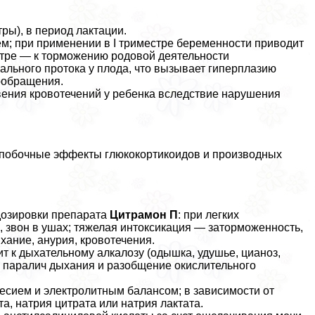
тры), в период лактации.
м; при применении в I триместре беременности приводит
естре — к торможению родовой деятельности
ального протока у плода, что вызывает гиперплазию
вообращения.
вения кровотечений у ребенка вследствие нарушения
, побочные эффекты глюкокортикоидов и производных
дозировки препарата
Цитрамон П
: при легких
, звон в ушах; тяжелая интоксикация — заторможенность,
хание, анурия, кровотечения.
 к дыхательному алкалозу (одышка, удушье, цианоз,
 паралич дыхания и разобщение окислительного
есием и электролитным балансом; в зависимости от
, натрия цитрата или натрия лактата.