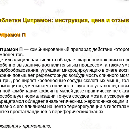
аблетки Цитрамон: инструкция, цена и отзы
итрамон П
итрамон П
— комбинированный препарат, действие которог
мпонентов.
етилсалициловая кислота обладает жаропонижающим и про
обенно вызванную воспалительным процессом, а также уме
омбообразование, улучшает микроциркуляцию в очаге восп
феин повышает рефлекторную возбудимость спинного мозг
нтры, расширяет кровеносные сосуды скелетных мышц, голо
омбоцитов; уменьшает сонливость, чувство усталости, пов
нной комбинации кофеин в малой дозе пpaктически не ока
особствует нормализации тонуса сосудов мозга и ускорению
рацетамол обладает aнaльгетическим, жаропонижающим и 
язано с его влиянием на центр терморегуляции в гипотал
нтез простагландинов в периферических тканях.
казания к применению: