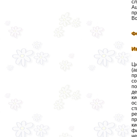
сл
Ац
пр
Во
Ф
И
Ци
(а
пр
со
по
де
ки
ос
ст
ре
пр
ки
фи
не