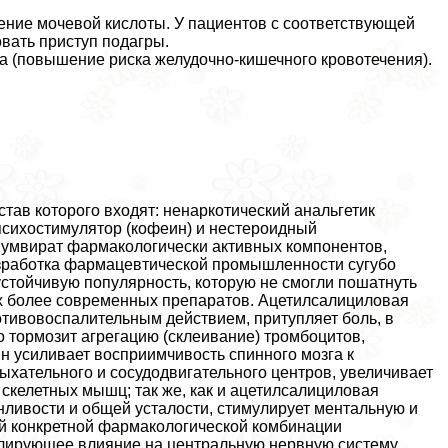
ение мочевой кислоты. У пациентов с соответствующей
вать приступ подагры.
ла (повышение риска желудочно-кишечного кровотечения).
ав которого входят: ненаркотический aнaльгетик
 психостимулятор (кофеин) и нестероидный
иумвират фармакологически активных компонентов,
работка фармацевтической промышленности сугубо
устойчивую популярность, которую не смогли пошатнуть
ых более современных препаратов. Ацетилсалициловая
тивовоспалительным действием, притупляет боль, в
 тормозит агрегацию (склеивание) тромбоцитов,
н усиливает восприимчивость спинного мозга к
хательного и сосудодвигательного центров, увеличивает
, скелетных мышц; так же, как и ацетилсалициловая
онливости и общей усталости, стимулирует ментальную и
ой конкретной фармакологической комбинации
улирующее влияние на центральную нервную систему,