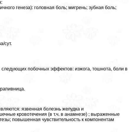
:
ного генеза): головная боль; мигрень; зубная боль;
а/сут.
следующих побочных эффектов: изжога, тошнота, боли в
крапивница.
вляются: язвенная болезнь желудка и
ечные кровотечения (в т.ч. в анамнезе) ; выраженные
атезы; повышенная чувствительность к компонентам