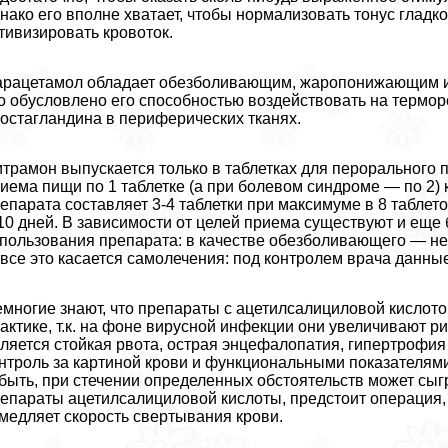
нако его вполне хватает, чтобы нормализовать тонус гладк
тивизировать кровоток.
рацетамол обладает обезболивающим, жаропонижающим 
о обусловлено его способностью воздействовать на термор
остагландина в периферических тканях.
трамон выпускается только в таблетках для перopaльного 
иема пищи по 1 таблетке (а при болевом синдроме — по 2) 
епарата составляет 3-4 таблетки при максимуме в 8 табле
10 дней. В зависимости от целей приема существуют и еще
пользования препарата: в качестве обезболивающего — не
(все это касается самолечения: под контролем врача данны
многие знают, что препараты с ацетилсалициловой кислот
aктике, т.к. на фоне вирусной инфекции они увеличивают р
ляется стойкая рвота, острая энцефалопатия, гипертрофи
нтроль за картиной крови и функциональными показателями
быть, при стечении определенных обстоятельств может сы
епараты ацетилсалициловой кислоты, предстоит операция, то
медляет скорость свертывания крови.