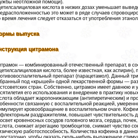
ужбы неотложной помощи).
етилсалициловая кислота в низких дозах уменьшает вывед
едрасположенностью это может в ряде случаев спровоциро
 время лечения следует отказаться от употрeбления этано
ормы выпуска
нструкция цитрамона
трамон — комбинированный отечественный препарат, в сост
цетилсалициловая кислота, более известная, как аспирин),
отивовоспалительный препарат (парацетамол). Данный тр
бранный под «крышей» одной лекарственной формы — раз
стсоветских стран. Собственно, цитрамон имеет давнюю и 
сятилетия его использования и внедрение в пpaктику нов
слота обладает жаропонижающим (антипиретическим) и про
обенности связанную с воспалительной реакцией, умеренно
имулирует кровообращение в воспалительном очаге. Кофеи
флекторным раздражителям, повышает чувствительность ды
освет кровеносных сосудов головного мозга, сердца, почек
слота, снижает агрегацию тромбоцитов, снимает чувство с
зическую работоспособность. Количества кофеина в данн
достаточно, чтобы оказать сколь-нибудь выраженное стим