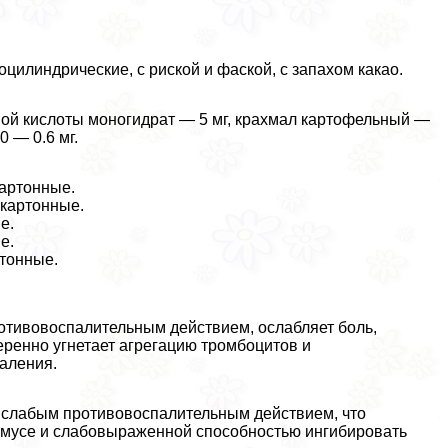
цилиндрические, с риской и фаской, с запахом какао.
ной кислоты моногидрат — 5 мг, крахмал картофельный —
0 — 0.6 мг.
картонные.
 картонные.
е.
е.
ртонные.
тивовоспалительным действием, ослабляет боль,
ренно угнетает агрегацию тромбоцитов и
аления.
 слабым противовоспалительным действием, что
ламусе и слабовыраженной способностью ингибировать