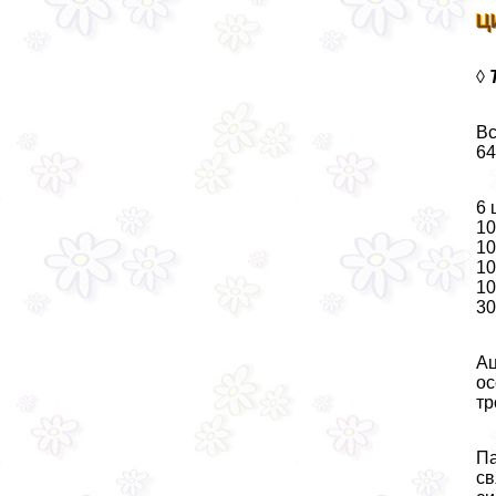
Ц
◊
Вс
64
6 
10
10
10
10
30
Ац
ос
тр
Па
св