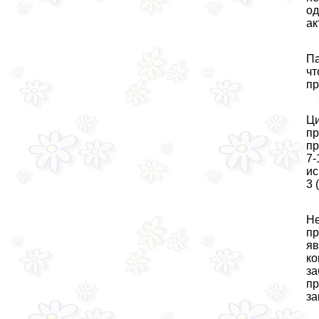
од
ак
Па
чт
пр
Ци
пр
пр
7-
ис
3 
Не
пp
яв
ко
за
пр
за