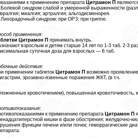
казаниями к применению препарата
Цитрамон П
являются
Болевой синдром слабой и умеренной выраженности (различ
вралгия; миалгия; артралгия; альгодисменорея.
Лихорадочный синдром: при ОРЗ; при гриппе.
особ применения:
аблетки Цитрамон П
принимать внутрь.
значают взрослым и детям старше 14 лет по 1-3 таб. 2-3 раз
ксимальная суточная доза для взрослых — 6 таб.
бочные действия:
и применении таблеток
Цитрамон П
возможно проявление 
игастрии, эрозивно-язвенные поражения ЖКТ, (в т.ч.
ложненные кровотечением), повышенная кровоточивость, 
ротивопоказания
:
отивопоказаниями к применению препарата
Цитрамон П
я
енадцатиперстной кишки в фазе обострения; желудочно-киш
рушения функции печени и/или почек; геморрагические ди
епарата.