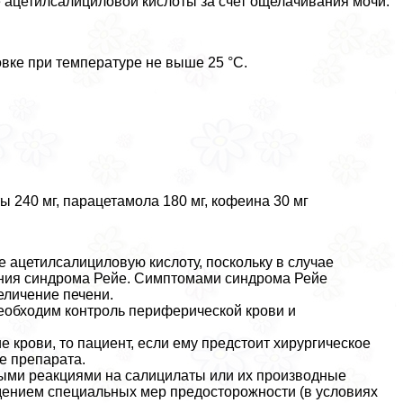
ацетилсалициловой кислоты за счет ощелачивания мочи.
овке при температуре не выше 25 °С.
 240 мг, парацетамола 180 мг, кофеина 30 мг
 ацетилсалициловую кислоту, поскольку в случае
ения синдрома Рейе. Симптомами синдрома Рейе
еличение печени.
обходим контроль периферической крови и
 крови, то пациент, если ему предстоит хирургическое
е препарата.
ыми реакциями на салицилаты или их производные
дением специальных мер предосторожности (в условиях