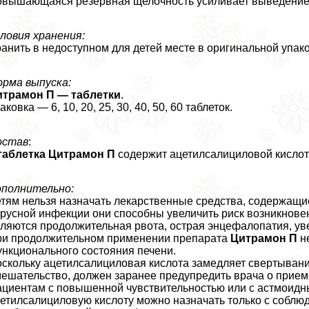
вышающаяся резервная щелочность усиливает выведение 
ловия хранения:
анить в недоступном для детей месте в оригинальной упак
рма выпуска:
итрамон П — таблетки
.
аковка — 6, 10, 20, 25, 30, 40, 50, 60 таблеток.
остав
:
таблетка
Цитрамон П
содержит ацетилсалициловой кислоты
полнительно:
тям нельзя назначать лекарственные средства, содержащие
русной инфекции они способны увеличить риск возникнов
ляются продолжительная рвота, острая энцефалопатия, ув
и продолжительном применении препарата
Цитрамон П
не
нкционального состояния печени.
скольку ацетилсалициловая кислота замедляет свертывание
ешательство, должен заранее предупредить врача о прием
циентам с повышенной чувствительностью или с астмоидн
етилсалициловую кислоту можно назначать только с соблю