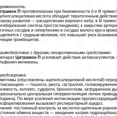
еременность
:
итрамон П
противопоказан при беременности (I и III тримес
етилсалициловая кислота обладает тератогенным действие
пороку развития — расщеплению верхнего неба; в III трим
нгибирование синтеза простагландинов), к закрытию артери
гочных сосудов и гипертензию в сосудах малого круга кро
деляется с грудным молоком, что повышает риск возникно
нкции тромбоцитов.
аимодействие с другими лекарственными средствами:
репарат
Цитрамон П
усиливает действие антикоагулянтов
льфонил-мочевины.
редозировка:
мптомы (обусловлены ацетилсалициловой кислотой) пере
токсикациях — тошнота, рвота, гастралгия, головокружение
нливость, коллапс, судороги, бронхоспазм, затрудненное ды
рвоначально центральная гипервентиляция легких приводит
парина). По мере усиления интоксикации прогрессирующий
сфорилирования вызывают респираторный ацидоз.
чение: постоянный контроль за кислотно-щелочным равнов
стояния обмена веществ — введение натрия гидрокарбоната