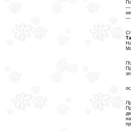
По
— 
не
— 
Сп
Т
На
Ма
По
Пр
эп
ос
П
Пр
дв
на
пр