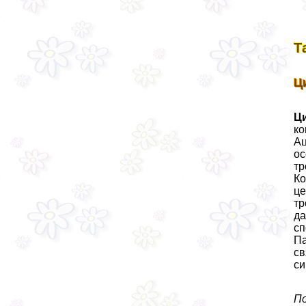
Т
Ц
Ц
ко
Ац
ос
тр
Ко
це
тр
да
сп
Па
св
си
По