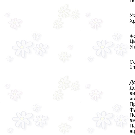
По
Ус
Хр
Фо
Ц
Уп
С
1 
До
Де
ви
яв
Пр
фу
По
вм
Па
ац