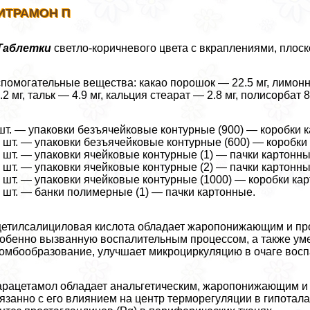
ИТРАМОН П
Таблетки
светло-коричневого цвета с вкраплениями, плоско
помогательные вещества: какао порошок — 22.5 мг, лимон
.2 мг, тальк — 4.9 мг, кальция стеарат — 2.8 мг, полисорбат 8
шт. — упаковки безъячейковые контурные (900) — коробки 
 шт. — упаковки безъячейковые контурные (600) — коробки
 шт. — упаковки ячейковые контурные (1) — пачки картонны
 шт. — упаковки ячейковые контурные (2) — пачки картонны
 шт. — упаковки ячейковые контурные (1000) — коробки ка
 шт. — банки полимерные (1) — пачки картонные.
етилсалициловая кислота обладает жаропонижающим и про
обенно вызванную воспалительным процессом, а также уме
омбообразование, улучшает микроциркуляцию в очаге восп
рацетамол обладает aнaльгетическим, жаропонижающим и
язанно с его влиянием на центр терморегуляции в гипота