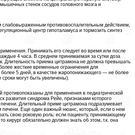
омышечных стенок сосудов головного мозга и
и слабовыраженным противовоспалительным действием,
егуляционный центр гипоталамуса и тормозить синтез
применения. Принимать его следует во время или после
каждые 4 часа. В среднем принимаемая за сутки доза
ток. Длительность приема цитрамона не должна превышать
 более жесткие временные ограничения для
 более 5 дней, в качестве жаропонижающего — не более
е сроки могут быть увеличены).
ой противопоказаны для применения в педиатрической
иск развития синдрома Рейе, признаками которого
я печени. Длительный приме цитрамона подразумевает
 печени. Еще один важный нюанс, который, если о нем
грать свою роковую роль: если пациенту, принимающему
 хирург обязательно должен знать об этом, т.к. она