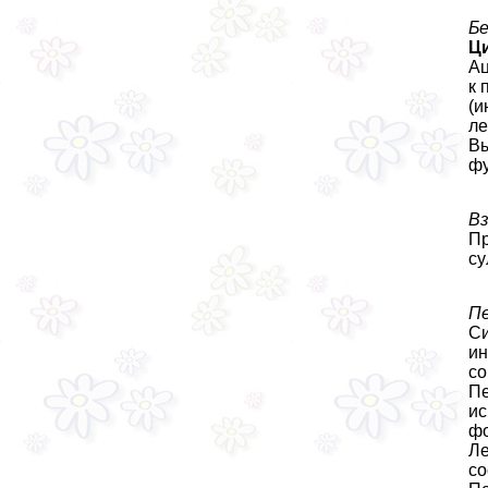
Б
Ц
Ац
к 
(и
ле
Вы
фу
Вз
П
су
Пе
Си
ин
со
Пе
ис
фо
Ле
со