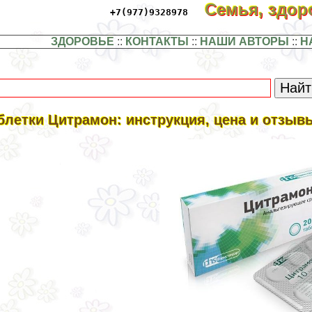
Семья, здо
+7(977)9328978
ЗДОРОВЬЕ
::
КОНТАКТЫ
::
НАШИ АВТОРЫ
::
Н
блетки Цитрамон: инструкция, цена и отзыв