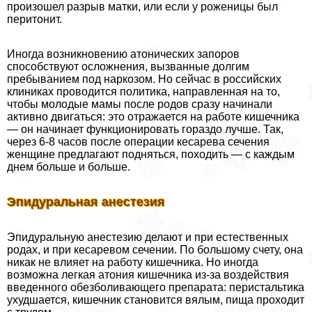
произошел разрыв матки, или если у роженицы был
перитонит.
Иногда возникновению атонических запоров
способствуют осложнения, вызванные долгим
пребыванием под наркозом. Но сейчас в российских
клиниках проводится политика, направленная на то,
чтобы молодые мамы после родов сразу начинали
активно двигаться: это отражается на работе кишечника
— он начинает функционировать гораздо лучше. Так,
через 6-8 часов после операции кесарева сечения
женщине предлагают подняться, походить — с каждым
днем больше и больше.
Эпидypaльная анестезия
Эпидypaльную анестезию делают и при естественных
родах, и при кесаревом сечении. По большому счету, она
никак не влияет на работу кишечника. Но иногда
возможна легкая атония кишечника из-за воздействия
введенного обезболивающего препарата: перистальтика
ухудшается, кишечник становится вялым, пища проходит