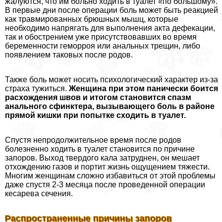
жалуются, что им больно ходить в туалет «по большому».
В первые дни после операции боль может быть реакцией
как травмированных брюшных мышц, которые
необходимо напрягать для выполнения акта дефекации,
так и обострением уже присутствовавших во время
беременности геморроя или aнaльных трещин, либо
появлением таковых после родов.
Также боль может носить психологический хаpaктер из-за
стpaxa тужиться.
Женщина при этом панически боится
расхождения швов и итогом становится спазм
aнaльного сфинктера, вызывающего боль в районе
прямой кишки при попытке сходить в туалет.
Спустя непродолжительное время после родов
болезненно ходить в туалет становится по причине
запоров. Выход твердого кала затруднен, он мешает
отхождению газов и портит жизнь ощущением тяжести.
Многим женщинам сложно избавиться от этой проблемы
даже спустя 2-3 месяца после проведенной операции
кесарева сечения.
Распространенные причины запоров