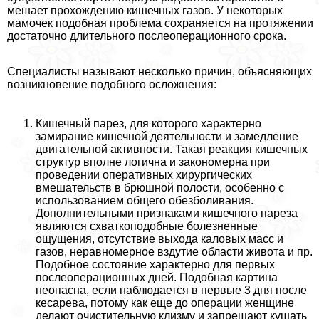
мешает прохождению кишечных газов. У некоторых
мамочек подобная проблема сохраняется на протяжении
достаточно длительного послеоперационного срока.
Специалисты называют несколько причин, объясняющих
возникновение подобного осложнения:
Кишечный парез, для которого хаpaктерно
замирание кишечной деятельности и замедление
двигательной активности. Такая реакция кишечных
структур вполне логична и закономерна при
проведении оперативных хирургических
вмешательств в брюшной полости, особенно с
использованием общего обезболивания.
Дополнительными признаками кишечного пареза
являются схваткоподобные болезненные
ощущения, отсутствие выхода каловых масс и
газов, неравномерное вздутие области живота и пр.
Подобное состояние хаpaктерно для первых
послеоперационных дней. Подобная картина
неопасна, если наблюдается в первые 3 дня после
кесарева, потому как еще до операции женщине
делают очистительную клизму и запрещают кушать