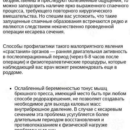
бездейственны и преследуют болезненные ощущения, то
можно заподозрить наличие ярко выраженного спаечного
процесса, требующего повторного хирургического
вмешательства. Но спешим вас успокоить, что такие
запущенные спаечные образования встречаются редко и
являются следствием некачественно проведенной
операции кесарева сечения.
Способы профилактики такого малоприятного явления
«срастания» органов — ранняя двигательная активность
в послеоперационный период (через 6-8 часов после
операции) и физиотерапевтические процедуры, которые
наблюдающий вас врач может рекомендовать еще в
роддоме.
Ослабленный беременностью тонус мышц
брюшного пресса, имеющий место быть при любом
способе родоразрешения, не позволяет создавать
необходимое для выхода каловых масс
внутрибрюшное давление. В случае с кесаревым
сечением эта проблема усугубляется более
длительным периодом восстановления и
противопоказанием к физической нагрузке