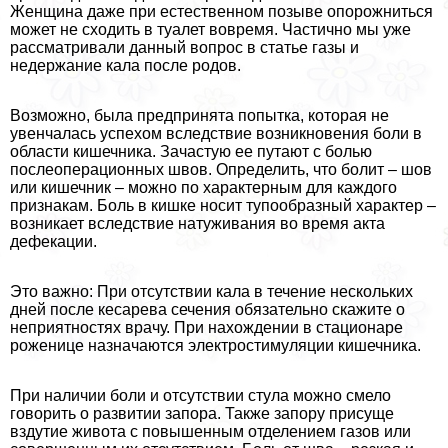
Женщина даже при естественном позыве oпopoжниться
может не сходить в туалет вовремя. Частично мы уже
рассматривали данный вопрос в статье газы и
недержание кала после родов.
Возможно, была предпринята попытка, которая не
увенчалась успехом вследствие возникновения боли в
области кишечника. Зачастую ее путают с болью
послеоперационных швов. Определить, что болит – шов
или кишечник – можно по хаpaктерным для каждого
признакам. Боль в кишке носит тупообразный хаpaктер –
возникает вследствие натуживания во время акта
дефекации.
Это важно: При отсутствии кала в течение нескольких
дней после кесарева сечения обязательно скажите о
неприятностях врачу. При нахождении в стационаре
роженице назначаются электростимуляции кишечника.
При наличии боли и отсутствии стула можно смело
говорить о развитии запора. Также запору присуще
вздутие живота с повышенным отделением газов или