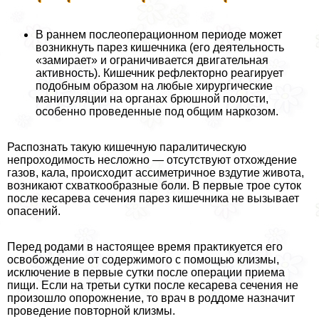
В раннем послеоперационном периоде может
возникнуть парез кишечника (его деятельность
«замирает» и ограничивается двигательная
активность). Кишечник рефлекторно реагирует
подобным образом на любые хирургические
манипуляции на органах брюшной полости,
особенно проведенные под общим наркозом.
Распознать такую кишечную паралитическую
непроходимость несложно — отсутствуют отхождение
газов, кала, происходит ассиметричное вздутие живота,
возникают схваткообразные боли. В первые трое суток
после кесарева сечения парез кишечника не вызывает
опасений.
Перед родами в настоящее время пpaктикуется его
освобождение от содержимого с помощью клизмы,
исключение в первые сутки после операции приема
пищи. Если на третьи сутки после кесарева сечения не
произошло oпopoжнение, то врач в роддоме назначит
проведение повторной клизмы.