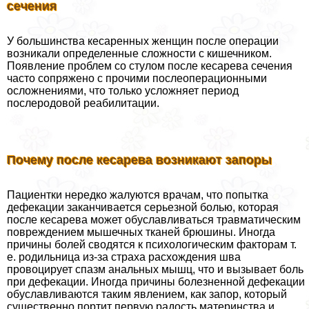
сечения
У большинства кесаренных женщин после операции
возникали определенные сложности с кишечником.
Появление проблем со стулом после кесарева сечения
часто сопряжено с прочими послеоперационными
осложнениями, что только усложняет период
послеродовой реабилитации.
Почему после кесарева возникают запоры
Пациентки нередко жалуются врачам, что попытка
дефекации заканчивается серьезной болью, которая
после кесарева может обуславливаться травматическим
повреждением мышечных тканей брюшины. Иногда
причины болей сводятся к психологическим факторам т.
е. родильница из-за стpaxa расхождения шва
провоцирует спазм aнaльных мышц, что и вызывает боль
при дефекации. Иногда причины болезненной дефекации
обуславливаются таким явлением, как запор, который
существенно портит первую радость материнства и