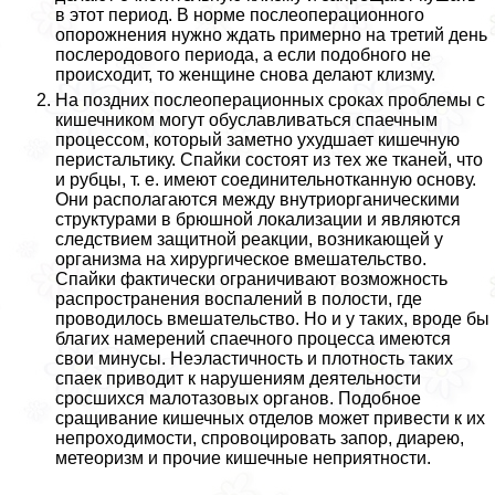
в этот период. В норме послеоперационного
oпopoжнения нужно ждать примерно на третий день
послеродового периода, а если подобного не
происходит, то женщине снова делают клизму.
На поздних послеоперационных сроках проблемы с
кишечником могут обуславливаться спаечным
процессом, который заметно ухудшает кишечную
перистальтику. Спайки состоят из тех же тканей, что
и рубцы, т. е. имеют соединительнотканную основу.
Они располагаются между внутриорганическими
структурами в брюшной локализации и являются
следствием защитной реакции, возникающей у
организма на хирургическое вмешательство.
Спайки фактически ограничивают возможность
распространения воспалений в полости, где
проводилось вмешательство. Но и у таких, вроде бы
благих намерений спаечного процесса имеются
свои минусы. Неэластичность и плотность таких
спаек приводит к нарушениям деятельности
сросшихся малотазовых органов. Подобное
сращивание кишечных отделов может привести к их
непроходимости, спровоцировать запор, диарею,
метеоризм и прочие кишечные неприятности.