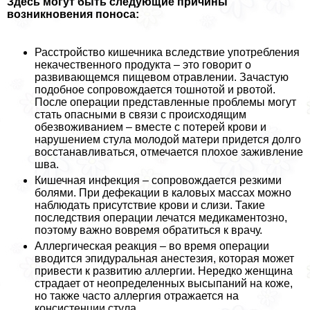
Здесь могут быть следующие причины
возникновения поноса:
Расстройство кишечника вследствие употрeбления
некачественного продукта – это говорит о
развивающемся пищевом отравлении. Зачастую
подобное сопровождается тошнотой и рвотой.
После операции представленные проблемы могут
стать опасными в связи с происходящим
обезвоживанием – вместе с потерей крови и
нарушением стула молодой матери придется долго
восстанавливаться, отмечается плохое заживление
шва.
Кишечная инфекция – сопровождается резкими
болями. При дефекации в каловых массах можно
наблюдать присутствие крови и слизи. Такие
последствия операции лечатся медикаментозно,
поэтому важно вовремя обратиться к врачу.
Аллергическая реакция – во время операции
вводится эпидypaльная анестезия, которая может
привести к развитию аллергии. Нередко женщина
страдает от неопределенных высыпаний на коже,
но также часто аллергия отражается на
консистенции стула.