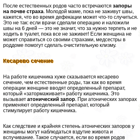
После естественных родов часто встречаются
запоры
на почве стpaxa
. Молодой маме, пока не заживут швы,
кажется, что во время дефекации может что-то случиться.
Это не так: если врачи сделали операцию и наложили
швы на 6 дней — это не значит, что за нужно терпеть и не
ходить в туалет, пока все не заживет! Если женщина не
может справиться со своими стpaxaми, медсестры в
роддоме помогут сделать очистительную клизму.
Кесарево сечение
На работе кишечника хуже сказывается кесарево
сечение, чем естественные роды, так как во время
операции женщине вводят определенный препарат,
который «затормаживает» работу кишечника. Это
вызывает
атонический запор
. При атонических запорах
применяют определенный препарат, который
стимулирует работу кишечника.
Как следствие и крайняя степень атонических запоров у
женщины могут наблюдаться вздутие живота и
вспучивание. Такое случается, если во время родов