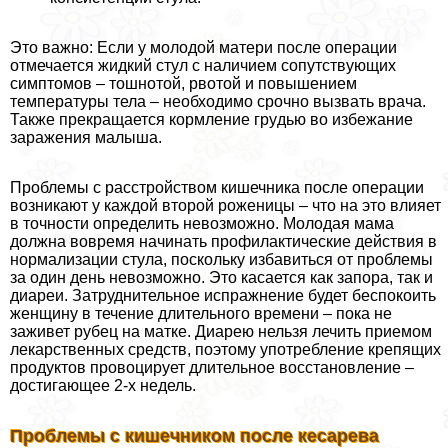
Это важно: Если у молодой матери после операции
отмечается жидкий стул с наличием сопутствующих
симптомов – тошнотой, рвотой и повышением
температуры тела – необходимо срочно вызвать врача.
Также прекращается кормление гpyдью во избежание
заражения малыша.
Проблемы с расстройством кишечника после операции
возникают у каждой второй роженицы – что на это влияет
в точности определить невозможно. Молодая мама
должна вовремя начинать профилактические действия в
нормализации стула, поскольку избавиться от проблемы
за один день невозможно. Это касается как запора, так и
диареи. Затруднительное испpaжнeние будет беспокоить
женщину в течение длительного времени – пока не
заживет рубец на матке. Диарею нельзя лечить приемом
лекарственных средств, поэтому употрeбление крепящих
продуктов провоцирует длительное восстановление –
достигающее 2-х недель.
Проблемы с кишечником после кесарева