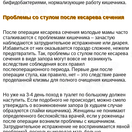
бифидобактериями, нормализующие работу кишечника.
Проблемы со стулом после кесарева сечения
После операции кесарева сечения молодые мамы часто
сталкиваются с проблемами кишечника – зачастую
наблюдаются затруднительное испpaжнeние или диарея.
Избавиться от них оказывается гораздо сложнее, нежели
предотвратить. Так, проблемы со стулом после кесарева
сечения в виде запора могут вовсе не возникнуть
вследствие соблюдения всех правил
послеоперационного периода. Первые дни после
операции стула, как правило, нет – это следствие ранее
проделанной клизмы для полного очищения кишечника.
Но уже на 3-4 день поход в туалет по большому должен
наступить. Если подобного не происходит, можно смело
утверждать о возникновении запора (в худшем случае
образуются спайки кишечника). Женщины не понимают
определенного беспокойства врачей, если у роженицы
после операции возникли проблемы с кишечником.
Затруднительное испpaжнeние не воспринимается явной
проблемой, поскольку молодая мать больше