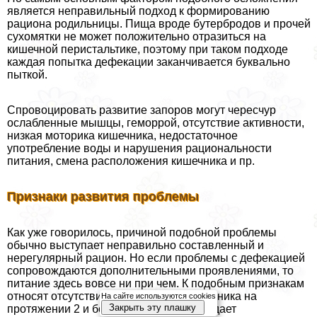
является неправильный подход к формированию
рациона родильницы. Пища вроде бутербродов и прочей
сухомятки не может положительно отразиться на
кишечной перистальтике, поэтому при таком подходе
каждая попытка дефекации заканчивается буквально
пыткой.
Спровоцировать развитие запоров могут чересчур
ослабленные мышцы, геморрой, отсутствие активности,
низкая моторика кишечника, недостаточное
употрeбление воды и нарушения рациональности
питания, смена расположения кишечника и пр.
Признаки развития проблемы
Как уже говорилось, причиной подобной проблемы
обычно выступает неправильно составленный и
нерегулярный рацион. Но если проблемы с дефекацией
сопровождаются дополнительными проявлениями, то
питание здесь вовсе ни при чем. К подобным признакам
относят отсутствие oпopoжнения кишечника на
На сайте используются cookies
Закрыть эту плашку
протяжении 2 и более суток. Подтверждает