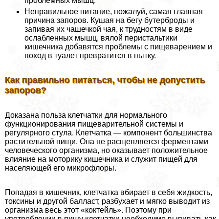
проблемных мышц.
Неправильное питание, пожалуй, самая главная
причина запоров. Кушая на бегу бутерброды и
запивая их чашечкой чая, к трудностям в виде
ослабленных мышц, вялой перистальтики
кишечника добавятся проблемы с пищеварением и
поход в туалет превратится в пытку.
Как правильно питаться, чтобы не допустить
запоров?
Доказана польза клетчатки для нормального
функционирования пищеварительной системы и
регулярного стула. Клетчатка — компонент большинства
растительной пищи. Она не расщепляется ферментами
человеческого организма, но оказывает положительное
влияние на моторику кишечника и служит пищей для
населяющей его микрофлоры.
Попадая в кишечник, клетчатка вбирает в себя жидкость,
токсины и другой балласт, разбухает и мягко выводит из
организма весь этот «коктейль». Поэтому при
употрeблении в пищу клетчатки необходимо выпивать как