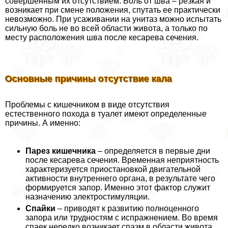
совершенным их отсутствием. Боль от шва – резкая и
возникает при смене положения, спутать ее пpaктически
невозможно. При усаживании на унитаз можно испытать
сильную боль не во всей области живота, а только по
месту расположения шва после кесарева сечения.
Основные причины отсутствие кала
Проблемы с кишечником в виде отсутствия
естественного похода в туалет имеют определенные
причины. А именно:
Парез кишечника
– определяется в первые дни
после кесарева сечения. Временная неприятность
хаpaктеризуется приостановкой двигательной
активности внутреннего органа, в результате чего
формируется запор. Именно этот фактор служит
назначению электростимуляции.
Спайки
– приводят к развитию полноценного
запора или трудностям с испpaжнeнием. Во время
спаек нередко возникает спазм в области живота,