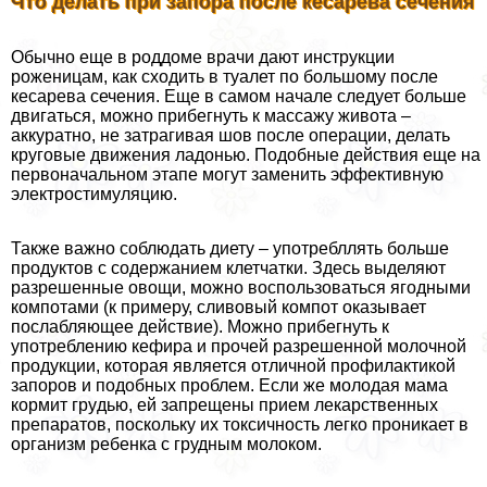
Что делать при запора после кесарева сечения
Обычно еще в роддоме врачи дают инструкции
роженицам, как сходить в туалет по большому после
кесарева сечения. Еще в самом начале следует больше
двигаться, можно прибегнуть к массажу живота –
аккуратно, не затрагивая шов после операции, делать
круговые движения ладонью. Подобные действия еще на
первоначальном этапе могут заменить эффективную
электростимуляцию.
Также важно соблюдать диету – употрeбллять больше
продуктов с содержанием клетчатки. Здесь выделяют
разрешенные овощи, можно воспользоваться ягодными
компотами (к примеру, сливовый компот оказывает
послабляющее действие). Можно прибегнуть к
употрeблению кефира и прочей разрешенной молочной
продукции, которая является отличной профилактикой
запоров и подобных проблем. Если же молодая мама
кормит гpyдью, ей запрещены прием лекарственных
препаратов, поскольку их токсичность легко проникает в
организм ребенка с грудным молоком.