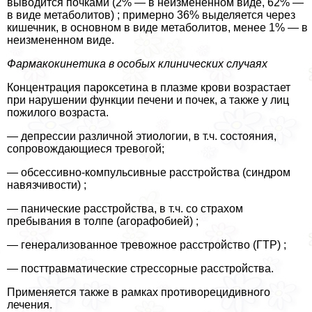
выводится почками (2% — в неизмененном виде, 62% —
в виде метаболитов) ; примерно 36% выделяется через
кишечник, в основном в виде метаболитов, менее 1% — в
неизмененном виде.
Фармакокинетика в особых клинических случаях
Концентрация пароксетина в плазме крови возрастает
при нарушении функции печени и почек, а также у лиц
пожилого возраста.
— депрессии различной этиологии, в т.ч. состояния,
сопровождающиеся тревогой;
— обсессивно-компульсивные расстройства (синдром
навязчивости) ;
— панические расстройства, в т.ч. со страхом
пребывания в толпе (агорафобией) ;
— генерализованное тревожное расстройство (ГТР) ;
— посттравматические стрессорные расстройства.
Применяется также в рамках противорецидивного
лечения.