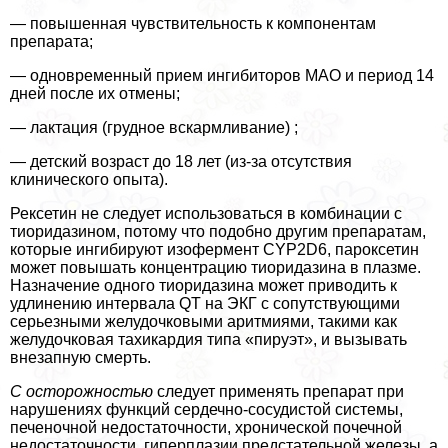
— повышенная чувствительность к компонентам
препарата;
— одновременный прием ингибиторов МАО и период 14
дней после их отмены;
— лактация (грудное вскармливание) ;
— детский возраст до 18 лет (из-за отсутствия
клинического опыта).
Рексетин не следует использоваться в комбинации с
тиоридазином, потому что подобно другим препаратам,
которые ингибируют изофермент CYP2D6, пароксетин
может повышать концентрацию тиоридазина в плазме.
Назначение одного тиоридазина может приводить к
удлинению интервала QT на ЭКГ с сопутствующими
серьезными желудочковыми аритмиями, такими как
желудочковая тахикардия типа «пируэт», и вызывать
внезапную cмepть.
С осторожностью
следует применять препарат при
нарушениях функций сердечно-сосудистой системы,
печеночной недостаточности, хронической почечной
недостаточности, гиперплазии предстательной железы, а