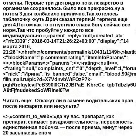
отмены. Первые три дня видно пока лекарство в
организме сохранялось было все прекрасно.ну а
потом 3 дня колбасило прилично.Так хотелось
таблеточку -жуть.Врач сказал терпи.И терпела еще
дня 4.Потом как то отпустило слава богу сейчас все
норм.Так что пробуйте у каждого все
индивидуально.»,»parent_reply»:null,»created_at»:
<"rfc3339":"2016-03-14T21:26:22+03:00","display":"14
марта 2016,
21:26">,»href»:»/comments/permalink/10431/1149/»,»lastI
<"blockName":"p-comment-rating","itemInfoParams":
<>,»blockParams»:<"params":<>,»rating»:null>>>,
<"rating":null,"complaints_cnt":"0","depth_level":1,"for
<"nick":"Ирина","is_banned":false,"email":"blood.90@mail
filin.mail.ru/pic?d=X7VdnvbWtFOzP7k-
pqhRrcfqylcvjPcB390l0GTr2JBPaE_KbrcCe_tgbTdbzly
A9tFjfnudеkedSoWRinel0Tw
Читать еще: Откажут ли в замене водительских прав
после инфаркта или инсульта?
«>,»content_to_web»:»да ну вас. препарат, как
препарат, снимает раздражительность, нервозность.
единственная побочка — после приема, минут через
20 засыпаешь сном