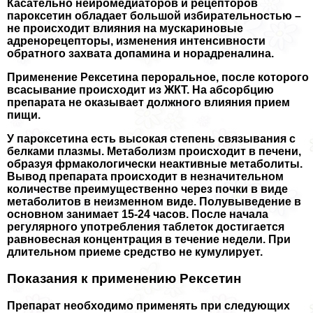
Касательно нейромедиаторов и рецепторов
пароксетин обладает большой избирательностью –
не происходит влияния на мускариновые
адренорецепторы, изменения интенсивности
обратного захвата допамина и норадреналина.
Применение Рексетина перopaльное, после которого
всасывание происходит из ЖКТ. На абсорбцию
препарата не оказывает должного влияния прием
пищи.
У пароксетина есть высокая степень связывания с
белками плазмы. Метаболизм происходит в печени,
образуя фрмакологически неактивные метаболиты.
Вывод препарата происходит в незначительном
количестве преимущественно через почки в виде
метаболитов в неизменном виде. Полувыведение в
основном занимает 15-24 часов. После начала
регулярного употрeбления таблеток достигается
равновесная концентрация в течение недели. При
длительном приеме средство не кумулирует.
Показания к применению Рексетин
Препарат необходимо применять при следующих