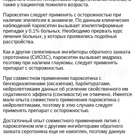
также у пациентов пожилого возраста.
Пароксетин следует применять с осторожностью при
наличии эпилепсии в анамнезе. По данным клинических
наблюдений пароксетин вызывает эпилептиформные
припадки у 0.1% больных. Необходимо прервать курс
лечения больных, у которых проявились подобные
расстройства.
Как и другие селективные ингибиторы обратного захвата
серотонина (СИОЗС), пароксетин вызывает мидриаз,
поэтому при наличии глаукомы, следует применять
препарат с осторожностью.
При совместном применении пароксетина с
бензодиазепинами (оксазепам), барбитуратами,
нейролептиками данных об усилении свойственного им
седативного эффекта (сонливости) не отмечено. Имеется
мало опыта совместного применения пароксетина с
нейролептиками, поэтому в этих случаях следует
применять препарат с осторожностью.
Достаточный опыт совместного применения лития с
пароксетином или с другими ингибиторами обратного
захвата серотонина еще не накоплен, поэтому данную