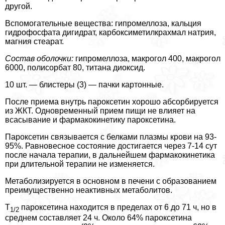
другой.
Вспомогательные вещества: гипромеллоза, кальция
гидрофосфата дигидрат, карбоксиметилкрахмал натрия,
магния стеарат.
Состав оболочки:
гипромеллоза, макрогол 400, макрогол
6000, полисорбат 80, титана диоксид.
10 шт. — блистеры (3) — пачки картонные.
После приема внутрь пароксетин хорошо абсорбируется
из ЖКТ. Одновременный прием пищи не влияет на
всасывание и фармакокинетику пароксетина.
Пароксетин связывается с белками плазмы крови на 93-
95%. Равновесное состояние достигается через 7-14 сут
после начала терапии, в дальнейшем фармакокинетика
при длительной терапии не изменяется.
Метаболизируется в основном в печени с образованием
преимущественно неактивных метаболитов.
T
пароксетина находится в пределах от 6 до 71 ч, но в
1/2
среднем составляет 24 ч. Около 64% пароксетина