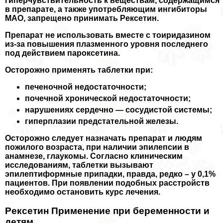
гиперчувствительность к веществам, содержащимся
в препарате, а также употрeбляющим ингибиторы
МАО, запрещено принимать Рексетин.
Препарат не использовать вместе с тоиридазином
из-за повышения плазменного уровня последнего
под действием пароксетина.
Осторожно применять таблетки при:
печеночной недостаточности;
почечной хронической недостаточности;
нарушениях сердечно — сосудистой системы;
гиперплазии предстательной железы.
Осторожно следует назначать препарат и людям
пожилого возраста, при наличии эпилепсии в
анамнезе, глаукомы. Согласно клиническим
исследованиям, таблетки вызывают
эпилептиформные припадки, правда, редко – у 0,1%
пациентов. При появлении подобных расстройств
необходимо остановить курс лечения.
Рексетин Применение при беременности и
детям