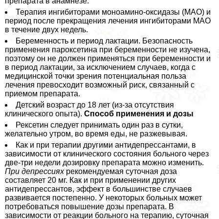
препарата в анамнезе.
Терапия ингибиторами моноамино-оксидазы (МАО) и
период после прекращения лечения ингибиторами МАО
в течение двух недель.
Беременность и период лактации. Безопасность
применения пароксетина при беременности не изучена,
поэтому он не должен применяться при беременности и
в период лактации, за исключением случаев, когда с
медицинской точки зрения потенциальная польза
лечения превосходит возможный риск, связанный с
приемом препарата.
Детский возраст до 18 лет (из-за отсутствия
клинического опыта).
Способ применения и дозы
Рексетин следует принимать один раз в сутки,
желательно утром, во время еды, не разжевывая.
Как и при терапии другими антидепрессантами, в
зависимости от клинического состояния больного через
две-три недели дозировку препарата можно изменить.
При депрессиях
рекомендуемая суточная доза
составляет 20 мг. Как и при применении других
антидепрессантов, эффект в большинстве случаев
развивается постепенно. У некоторых больных может
потребоваться повышение дозы препарата. В
зависимости от реакции больного на терапию, суточная