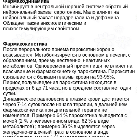
Фармакодинамика
Ингибирует в центральной нервной системе обратный
нейрональный захват серотонина. Мало влияет на
нейрональный захват норадреналина и дофамина.
Обладает также анксиолитическим и
психостимулирующим свойством.
Фармакокинетика
После перopaльного приема пароксетин хорошо
всасывается. Метаболизируется в основном в печени, с
образованием, преимущественно, неактивных
метаболитов. Одновременный прием пищи не влияет на
всасывание и фармакокинетику пароксетина. Пароксетин
связывается с белками плазмы крови на 93-95%.
Период полувыведения пароксетина находится в
пределах от 6 до 71 часа, но в среднем составляет одни
сутки.
Динамическое равновесие в плазме крови достигается
через 7-14 суток после начала терапии, в дальнейшем
фармакокинетика при длительной терапии не
изменяется. Примерно 64 % пароксетина выводится с
мочой (2 % в неизмененном виде, 62 % в виде
метаболитов) ; примерно 36 % выделяется через
желудочно-кишечный тpaкт в основном в виде