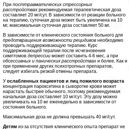
При
посттравматических стрессорных
расстройствах
рекомендуемая терапевтическая доза
составляет 20 мг/сут. В зависимости от реакции больного
на терапию, суточная доза может быть увеличена на 10
мг, максимальная суточная доза составляет 50 мг.
В зависимости от клинического состояния больного для
предотвращения возможности рецидивов
необходимо
проводить поддерживающую терапию. Курс
поддерживающей терапии после исчезновения
симптомов
депрессии
может составить 4-6 мес, а при
обсессивных и панических расстройствах
и более. Как и
при применении других психотропных препаратов,
следует избегать резкой отмены препарата.
У
ослабленных пациентов и лиц пожилого возраста
концентрация пароксетина в сыворотке крови может
нарастать быстрее обычного, поэтому рекомендуемая
начальная доза составляет 10 мг/сут. Эту дозу можно
увеличивать на 10 мг еженедельно в зависимости от
состояния больного.
Максимальная доза не должна превышать 40 мг/сут.
Детям
из-за отсутствия клинического опыта препарат не