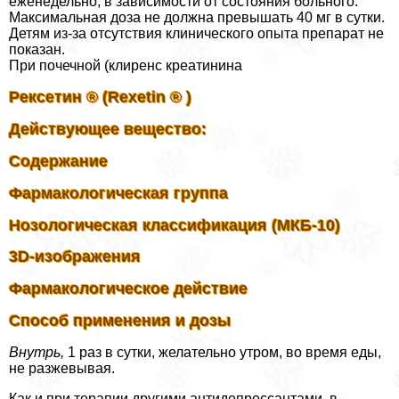
еженедельно, в зависимости от состояния больного.
Максимальная доза не должна превышать 40 мг в сутки.
Детям из-за отсутствия клинического опыта препарат не
показан.
При почечной (клиренс креатинина
Рексетин ® (Rexetin ® )
Действующее вещество:
Содержание
Фармакологическая группа
Нозологическая классификация (МКБ-10)
3D-изображения
Фармакологическое действие
Способ применения и дозы
Внутрь,
1 раз в сутки, желательно утром, во время еды,
не разжевывая.
Как и при терапии другими антидепрессантами, в