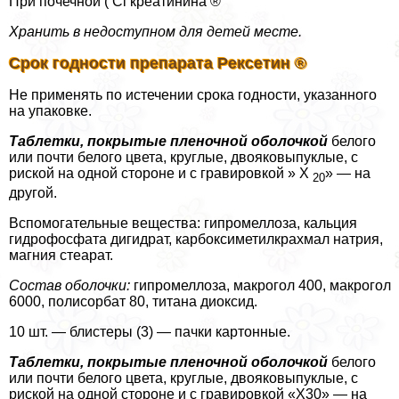
При почечной ( Cl креатинина ®
Хранить в недоступном для детей месте.
Срок годности препарата Рексетин ®
Не применять по истечении срока годности, указанного
на упаковке.
Таблетки, покрытые пленочной оболочкой
белого
или почти белого цвета, круглые, двояковыпуклые, с
риской на одной стороне и с гравировкой » Х
» — на
20
другой.
Вспомогательные вещества: гипромеллоза, кальция
гидрофосфата дигидрат, карбоксиметилкрахмал натрия,
магния стеарат.
Состав оболочки:
гипромеллоза, макрогол 400, макрогол
6000, полисорбат 80, титана диоксид.
10 шт. — блистеры (3) — пачки картонные.
Таблетки, покрытые пленочной оболочкой
белого
или почти белого цвета, круглые, двояковыпуклые, с
риской на одной стороне и с гравировкой «Х30» — на