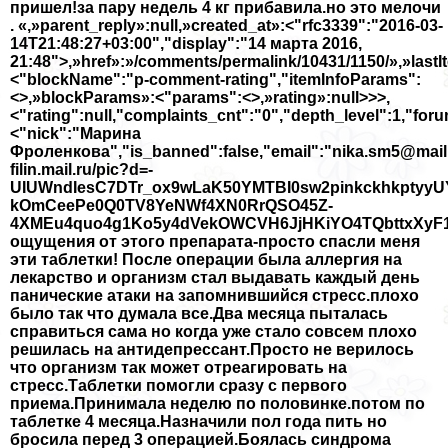
пришел!за пару недель 4 кг прибавила.но это мелочи
. «,»parent_reply»:null,»created_at»:<"rfc3339":"2016-03-
14T21:48:27+03:00","display":"14 марта 2016,
21:48">,»href»:»/comments/permalink/10431/1150/»,»lastI
<"blockName":"p-comment-rating","itemInfoParams":
<>,»blockParams»:<"params":<>,»rating»:null>>>,
<"rating":null,"complaints_cnt":"0","depth_level":1,"for
<"nick":"Марина
Фроленкова","is_banned":false,"email":"nika.sm5@mail.r
filin.mail.ru/pic?d=-
UIUWndIesC7DTr_ox9wLaK50YMTBI0sw2pinkckhkptyyU
kOmCeePe0Q0TV8YeNWf4XN0RrQSO45Z-
4XMEu4quo4g1Ko5y4dVekOWCVH6JjHKiYO4TQbttxXyF1
ощущения от этого препарата-просто спасли меня
эти таблетки! После операции была аллергия на
лекарство и организм стал выдавать каждый день
панические атаки на запомнившийся стресс.плохо
было так что думала все.Два месяца пыталась
справиться сама но когда уже стало совсем плохо
решилась на антидепрессант.Просто не верилось
что организм так может отреагировать на
стресс.Таблетки помогли сразу с первого
приема.Принимала неделю по половинке.потом по
таблетке 4 месяца.Назначили пол года пить но
бросила перед 3 операцией.Боялась синдрома