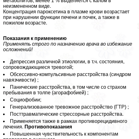
метаболитов, менее 1 % выделяется с калом в
неизмененном виде.
Концентрация пароксетина в плазме крови возрастает
при нарушении функции печени и почек, а также в
пожилом возрасте.
Показания к применению
Применять строго по назначению врача во избежание
осложнений!
Депрессия различной этиологии, в т.ч. состояния,
сопровождающиеся тревогой;
Обсессивно-компульсивные расстройства (синдром
навязчивости) ;
Панические расстройства, в том числе со страхом
пребывания в толпе (агорафобией) ;
Социофобии;
Генерализованное тревожное расстройство (ГТР) ;
Посттравматические стрессорные расстройства.
Применяется также в рамках противорецидивного
лечения.
Противопоказания
Повышенная чувствительность к компонентам