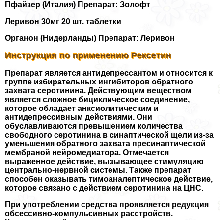
Пфайзер (Италия) Препарат: Золофт
Леривон 30мг 20 шт. таблетки
Органон (Нидерланды) Препарат: Леривон
Инструкция по применению Рексетин
Препарат является антидепрессантом и относится к
группе избирательных ингибиторов обратного
захвата серотинина. Действующим веществом
является сложное бициклическое соединение,
которое обладает анксиолитическим и
антидепрессивным действиями. Они
обуславливаются превышением количества
свободного серотинина в синаптической щели из-за
уменьшения обратного захвата пресинаптической
мембраной нейромедиатора. Отмечается
выраженное действие, вызывающее стимуляцию
центрально-нервной системы. Также препарат
способен оказывать тимоаналептическое действие,
которое связано с действием серотинина на ЦНС.
При употрeблении средства проявляется редукция
обсессивно-компульсивных расстройств.