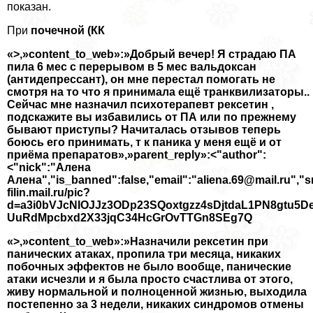
показан.
При
почечной (КК
«>,»content_to_web»:»Добрый вечер! Я страдаю ПА
пила 6 мес с перерывом в 5 мес вальдоксан
(антидепрессант), он мне перестал помогать не
смотря на то что я принимала ещё транквилизаторы..
Сейчас мне назначил психотерапевт рексетин ,
подскажите вы избавились от ПА или по прежнему
бывают приступы? Начиталась отзывов теперь
боюсь его принимать, т к паника у меня ещё и от
приёма препаратов»,»parent_reply»:<"author":
<"nick":"Алена
Алена","is_banned":false,"email":"aliena.69@mail.ru","sr
filin.mail.ru/pic?
d=a3i0bVJcNIOJJz3ODp23SQoxtgzz4sDjtdaL1PN8gtu5
UuRdMpcbxd2X33jqC34HcGrOvTTGn8SEg7Q
«>,»content_to_web»:»Назначили рексетин при
панических атаках, пропила три месяца, никаких
побочных эффектов не было вообще, панические
атаки исчезли и я была просто счастлива от этого,
живу нормальной и полноценной жизнью, выходила
постепенно за 3 недели, никаких синдромов отмены