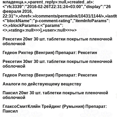
младенца.»,»parent_reply»:null,»created_at»:
<"rfc3339":"2016-02-26T22:31:24+03:00","display":"26
февраля 2016,
22:31">,»href»:»/comments/permalink/10431/1144/»,»lastI
<"blockName":"p-comment-rating","itemInfoParams":
<>,»blockParams»:<"params":
<>,»rating»:null>>>],»user»:null>>>»>
Рексетин 20мг 30 шт. таблетки покрытые пленочной
оболочкой
Гедеон Рихтер (Венгрия) Препарат: Рексетин
Рексетин 30мг 30 шт. таблетки покрытые пленочной
оболочкой
Гедеон Рихтер (Венгрия) Препарат: Рексетин
Аналоги по действующему веществу
Паксил 20мг 30 шт. таблетки покрытые пленочной
оболочкой
ГлаксоСмитКляйн Трейдинг (Румыния) Препарат:
Паксил