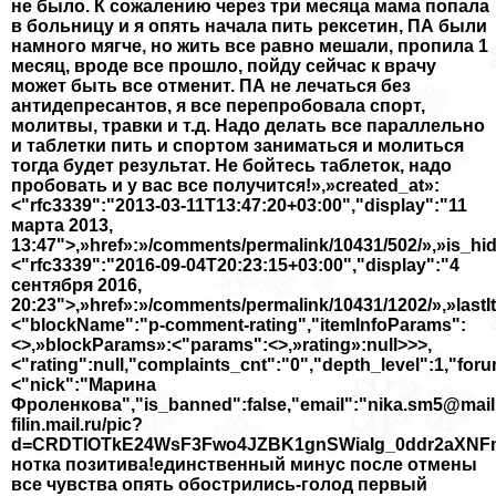
не было. К сожалению через три месяца мама попала
в больницу и я опять начала пить рексетин, ПА были
намного мягче, но жить все равно мешали, пропила 1
месяц, вроде все прошло, пойду сейчас к врачу
может быть все отменит. ПА не лечаться без
антидепресантов, я все перепробовала спорт,
молитвы, травки и т.д. Надо делать все параллельно
и таблетки пить и спортом заниматься и молиться
тогда будет результат. Не бойтесь таблеток, надо
пробовать и у вас все получится!»,»created_at»:
<"rfc3339":"2013-03-11T13:47:20+03:00","display":"11
марта 2013,
13:47">,»href»:»/comments/permalink/10431/502/»,»is_hid
<"rfc3339":"2016-09-04T20:23:15+03:00","display":"4
сентября 2016,
20:23">,»href»:»/comments/permalink/10431/1202/»,»lastI
<"blockName":"p-comment-rating","itemInfoParams":
<>,»blockParams»:<"params":<>,»rating»:null>>>,
<"rating":null,"complaints_cnt":"0","depth_level":1,"for
<"nick":"Марина
Фроленкова","is_banned":false,"email":"nika.sm5@mail.r
filin.mail.ru/pic?
d=CRDTlOTkE24WsF3Fwo4JZBK1gnSWiaIg_0ddr2aXNFm
нотка позитива!единственный минус после отмены
все чувства опять обострились-голод первый