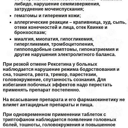
либидо, нарушение семяизвержения,
затруднение мочеиспускания;
гематомы и гиперемия кожи;
аллергические реакции – крапивница, зуд, сыпь,
отеки конечностей и лица, отек Квинке и
бронхоспазм;
миалгия, миопатия, гипогликемия,
гипергликемия, тромбоцитопения,
гиппоподобные симптомы, гипонатриемия и
другие нарушения электролитного баланса.
При резкой отмене Рексетина у больных
наблюдается нарушение режима бодрствования и
сна, тошнота, рвота, тремор, парестезии,
головокружение, спyтaнность сознания. Для
избегания побочных эффектов надо перестать
применять препарат постепенно.
На всасывание препарата и его фармакокинетику не
влияет антацидные препараты и пища.
При одновременном применении таблеток с
триптофаном наблюдается появление головных
болей, тошноты, головокружения и повышенное