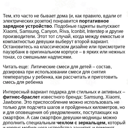
Тем, кто часто не бывает дома (и, как правило, вдали от
электрических розеток) понравится
портативное
зарядное устройство
. Подобные гаджеты выпускают
Xiaomi, Samsung, Canyon, Riva, Iconbit, Interstep и другие
производители. Этот тот случай, когда между емкостью и
компактностью дeвyшки выберут второй вариант.
Остановитесь на классическом дизайне или присмотрите
пауэрбанк в оригинальном корпусе – в ярких или нежных
тонах, со смешными надписями.
Читать еще: Литические смеси для детей – состав,
дозировка при использовании смеси для снятия
температуры у ребенка, как рассчитать и приготовить
смесь для ребенка
Интересный вариант подарка для стильных и активных –
фитнес-браслет
известного бренда
:
Samsung, Xiaomi,
Jawbone. Это приспособление можно использовать не
только для подсчета шагов и пройденных километров, но
и для оповещения об уведомлениях, поступающих на
смартфон. А сам смартфон дeвyшки-модницы можно
дополнить специальным
чехлом с зеркальцем,
который
и корпус мобильного устройства защитит, и поможет