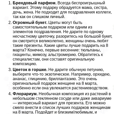
Брендовый парфюм.
Всегда беспроигрышный
вариант. Этому подарку обрадуется мама, сестра,
дочь, жена. Не подходит для поздравления коллеги,
так как он слишком личный.
Огромный букет.
Цветы могут быть
самостоятельным подарком или одним из
элементов поздравления. Не дарите по одному
несчастному цветочку, разоритесь на большой букет,
он смотрится великолепно, женщины очень любят
такие презенты. Какие цветы лучше подарить на 8
марта? Конечно, первые весенние: тюльпаны,
гиацинты, мимозу, альстромерию. Обратитесь к
специалистам, они составят оригинальную
композицию.
Цветок в горшке.
Не дарите обычную петунию,
выберете что-то экзотическое. Например, орхидею,
ананас, глицинию, бриллантазию. Это очень
оригинальный подарок женщине на 8 марта,
особенно если она увлекается растениеводством.
Флорариум.
Необычная композиция из растений в
небольшом стеклянном сосуде или даже аквариуме
— интересный вариант для презента. Его можно
смело внести в список лучших подарков женщинам
на 8 марта. Подойдет и близким/любимым, и