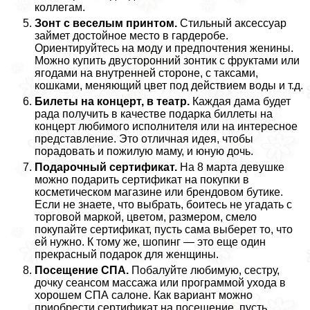
коллегам.
Зонт с веселым принтом.
Стильный аксессуар
займет достойное место в гардеробе.
Ориентируйтесь на моду и предпочтения женины.
Можно купить двусторонний зонтик с фруктами или
ягодами на внутренней стороне, с таксами,
кошками, меняющий цвет под действием воды и т.д.
Билеты на концерт, в театр.
Каждая дама будет
рада получить в качестве подарка биллеты на
концерт любимого исполнителя или на интересное
представление. Это отличная идея, чтобы
порадовать и пожилую маму, и юную дочь.
Подарочный сертификат.
На 8 марта дeвyшке
можно подарить сертификат на покупки в
косметическом магазине или брендовом бутике.
Если не знаете, что выбрать, боитесь не угадать с
торговой маркой, цветом, размером, смело
покупайте сертификат, пусть сама выберет то, что
ей нужно. К тому же, шопинг — это еще один
прекрасный подарок для женщины.
Посещение СПА.
Побалуйте любимую, сестру,
дочку сеансом массажа или программой ухода в
хорошем СПА салоне. Как вариант можно
приобрести сертификат на посещение, пусть