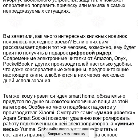
оперативно поправить прическу или макияж в самых
непредсказуемых ситуациях.
Вы заметили, как много интересных книжных новинок
появилось последнее время? Если о них вам
рассказывает один и тот же человек, возможно, ему будет
приятно получить в подарок
цифровой ридер
.
Современные электронные читалки от Amazon, Onyx,
PocketBook и других производителей настолько удобны,
что даже консервативные женщины, предпочитающие
настоящие книги, влюбляются в них через несколько
дней использования.
Тем же, кому нравится идея smart home, обязательно
придутся по душе высокотехнологичные вещи из этой
категории. Особенно много подобных гаджетов у
производителя Xiaomi. Смотрите сами: «
умная розетка
»
Aqara Smart Socket позволит удаленно контролировать
работу подключенных к ней электроприборов, а «
умные
весы
» Yunmai Smart Scales помогут рассчитать и
На сайте используются cookies
Закрыть эту плашку
составить правильный рацион питания на основе