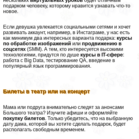
нескольких
виртуальных уроков
будет отличным
подарком человеку, которому нравится узнавать что-то
новое.
Если дeвyшка увлекается социальными сетями и хочет
развивать аккаунт, например, в Инстаграме, у нас есть
как минимум два интересных варианта подарка:
курсы
по обработке изображений
или
продвижению в
соцсетях
(SMM). А тем, кто интересуется высокими
технологиями, придутся по душе
курсы в
IT
-сфере
:
работа с Big Data, тестирование QA, введение в
популярный язык программирования.
Билеты в театр или на концерт
Мама или подруга внимательно следят за анонсами
Большого театра? Изучите афиши и оформляйте
покупку билетов
. Только убедитесь, что на выбранную
дату дама, которой вы хотите сделать подарок, будет
располагать свободным временем.