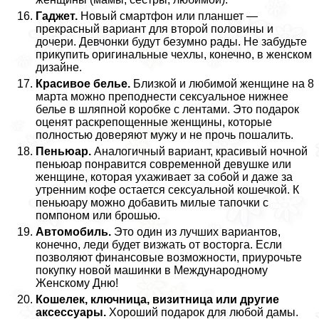
Гаджет.
Новый смартфон или планшет —
прекрасный вариант для второй половины и
дочери. Девчонки будут безумно рады. Не забудьте
прикупить оригинальные чехлы, конечно, в женском
дизайне.
Красивое белье.
Близкой и любимой женщине на 8
марта можно преподнести ceкcуальное нижнее
белье в шляпной коробке с лентами. Это подарок
оценят раскрепощенные женщины, которые
полностью доверяют мужу и не прочь пошалить.
Пеньюар.
Аналогичный вариант, красивый ночной
пеньюар понравится современной дeвyшке или
женщине, которая ухаживает за собой и даже за
утренним кофе остается ceкcуальной кошечкой. К
пеньюару можно добавить милые тапочки с
помпоном или брошью.
Автомобиль.
Это один из лучших вариантов,
конечно, леди будет визжать от восторга. Если
позволяют финансовые возможности, приурочьте
покупку новой машинки в Международному
Женскому Дню!
Кошелек, ключница, визитница или другие
аксессуары.
Хороший подарок для любой дамы.