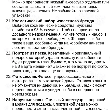
Можно преподнести каждый аксессуар отдельно или
составить элегантный комплект из визитницы,
ключницы, кошелька. Не забывайте о красивой
упаковке!
Косметический набор известного бренда.
Выбирая косметические средства, мужчина
ошибется в 98 % случаях. Чтобы не произошло
досадного недоразумения, купите готовый набор, в
котором есть все необходимое. Женщины любят
такие вещи, особенно когда на коробочку нанесен
логотип известного бренда.
Портрет из песка.
Креативный и оригинальный
подарок, который украсит комнату или кабинет и
будет радовать глаз. Думаете, что можно подарить
на 8 марта женщине? Закажите ее портрет по фото,
такого подарка она еще не получала!
Фотосессия.
Фотосет у профессионального
фотографа — мечта каждой дамы. От такого опыта
не откажется ни дeвoчка, ни бабушка. Леди сможет
перевоплотиться и увидеть себя в совершенно
новом образе.
Наручные часы.
Стильный аксессуар — хороший
вариант для подарка. Спортивной леди можно
преподнести смарт часы, элегантной — аксессуар с