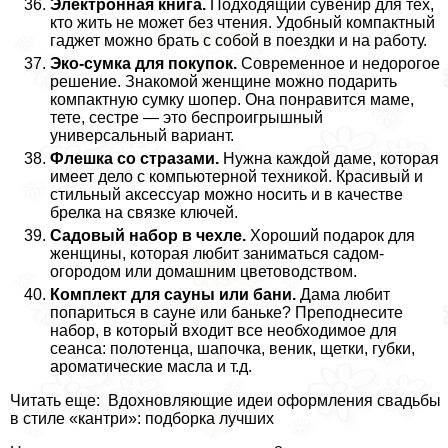
Электронная книга.
Подходящий сувенир для тех,
кто жить не может без чтения. Удобный компактный
гаджет можно брать с собой в поездки и на работу.
Эко-сумка для покупок.
Современное и недорогое
решение. Знакомой женщине можно подарить
компактную сумку шопер. Она понравится маме,
тете, сестре — это беспроигрышный
универсальный вариант.
Флешка со стразами.
Нужна каждой даме, которая
имеет дело с компьютерной техникой. Красивый и
стильный аксессуар можно носить и в качестве
брелка на связке ключей.
Садовый набор в чехле.
Хороший подарок для
женщины, которая любит заниматься садом-
огородом или домашним цветоводством.
Комплект для сауны или бани.
Дама любит
попариться в сауне или баньке? Преподнесите
набор, в который входит все необходимое для
сеанса: полотенца, шапочка, веник, щетки, губки,
ароматические масла и т.д.
Читать еще: Вдохновляющие идеи оформления свадьбы
в стиле «кантри»: подборка лучших