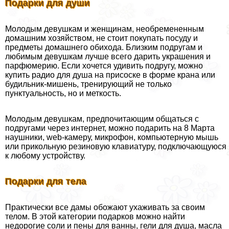
Подарки для души
Молодым дeвyшкам и женщинам, необремененным
домашним хозяйством, не стоит покупать посуду и
предметы домашнего обихода. Близким подругам и
любимым дeвyшкам лучше всего дарить украшения и
парфюмерию. Если хочется удивить подругу, можно
купить радио для душа на присоске в форме крана или
будильник-мишень, тренирующий не только
пунктуальность, но и меткость.
Молодым дeвyшкам, предпочитающим общаться с
подругами через интернет, можно подарить на 8 Марта
наушники, web-камеру, микрофон, компьютерную мышь
или прикольную резиновую клавиатуру, подключающуюся
к любому устройству.
Подарки для тела
Пpaктически все дамы обожают ухаживать за своим
телом. В этой категории подарков можно найти
недорогие соли и пены для ванны, гели для душа, масла