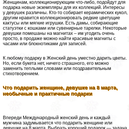
Женщинам, коллекционирующим что-либо, подойдут для
подарка новые экземпляры для их коллекций. Интересы
у дeвyшек различны. Кто-то собирает керамических кукол,
другим нравится коллекционировать редкие цветущие
кактусы или мягкие игрушки. Есть дамы, собирающие
статуэтки с кошками или сувенирные тарелки. Некоторые
дeвyшки помешаны на магнитах – им угодить очень
просто, в продаже можно найти красивые магниты с
часами или блокнотиками для записей.
К любому подарку в Женский день уместно дарить цветы.
Но, если букета нет, ничего страшного, его можно
заменить теплыми словами или поздравительным
стихотворением.
Что подарить женщине, дeвyшке на 8 марта,
необычные и пpaктичные подарки
Впереди Международный женский день и каждый
мужчина задумывается что подарить женщине или
дeвyшке на 8 марта. Выбрать хороший подарок — задача