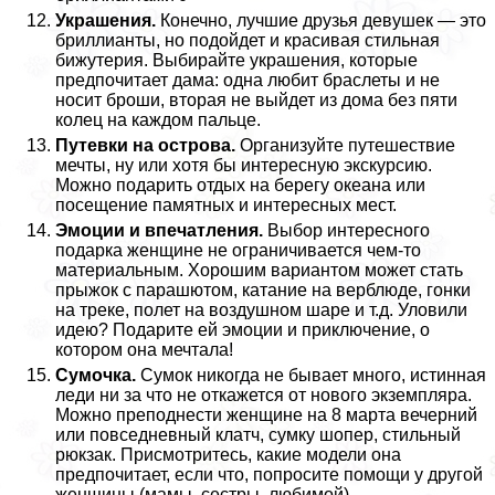
Украшения.
Конечно, лучшие друзья дeвyшек — это
бриллианты, но подойдет и красивая стильная
бижутерия. Выбирайте украшения, которые
предпочитает дама: одна любит браслеты и не
носит броши, вторая не выйдет из дома без пяти
колец на каждом пальце.
Путевки на острова.
Организуйте путешествие
мечты, ну или хотя бы интересную экскурсию.
Можно подарить отдых на берегу океана или
посещение памятных и интересных мест.
Эмоции и впечатления.
Выбор интересного
подарка женщине не ограничивается чем-то
материальным. Хорошим вариантом может стать
прыжок с парашютом, катание на верблюде, гонки
на треке, полет на воздушном шаре и т.д. Уловили
идею? Подарите ей эмоции и приключение, о
котором она мечтала!
Сумочка.
Сумок никогда не бывает много, истинная
леди ни за что не откажется от нового экземпляра.
Можно преподнести женщине на 8 марта вечерний
или повседневный клатч, сумку шопер, стильный
рюкзак. Присмотритесь, какие модели она
предпочитает, если что, попросите помощи у другой
женщины (мамы, сестры, любимой).