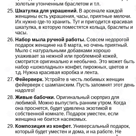
золотым утонченным браслетом и т.п.
Шкатулка для украшений.
В арсенале каждой
женщины есть украшения, часы, приятные мелочи.
Их нужно где-то хранить. Тут и пригодится красивая
шкатулка, в которую поместятся кольца, браслеты и
часы.
Набор мыла ручной работы.
Совсем недорогой
подарок женщине на 8 марта, но очень приятный.
Мыло с натуральными добавками хорошо
ухаживает за нежной или проблемной кожей,
смотрится оригинально и необычно. Это может быть
набор «шоколадных» конфет, пирожных, цветов и
т.д. Нужна красивая коробка и лента.
Фейерверк.
Устройте в честь любимых женщин
фейерверк с шампанским. Пусть запомнят этот день
надолго!
Живые бабочки.
Оригинальный сюрприз для
любимой. Можно выпустить ранним утром. Когда
она проснется, будет удивлена экзотикой в
собственной комнате. Подарок уместен, если
женщина не боится насекомых.
Композиция из конфет.
Универсальный подарок,
который будет уместен и дома, и на работе. Не