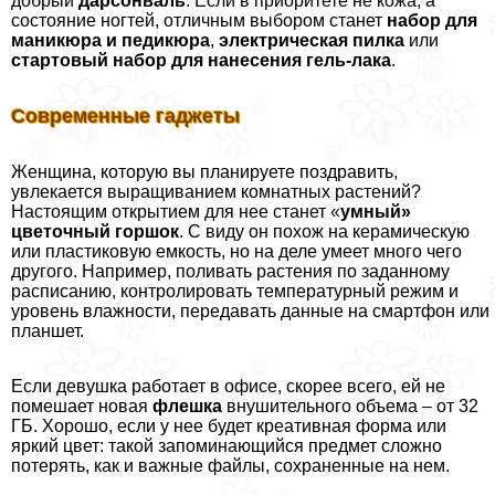
добрый
дарсонваль
. Если в приоритете не кожа, а
состояние ногтей, отличным выбором станет
набор для
маникюра и педикюра
,
электрическая
пилка
или
стартовый набор для нанесения гель-лака
.
Современные гаджеты
Женщина, которую вы планируете поздравить,
увлекается выращиванием комнатных растений?
Настоящим открытием для нее станет «
умный»
цветочный горшок
. С виду он похож на керамическую
или пластиковую емкость, но на деле умеет много чего
другого. Например, поливать растения по заданному
расписанию, контролировать температурный режим и
уровень влажности, передавать данные на смартфон или
планшет.
Если дeвyшка работает в офисе, скорее всего, ей не
помешает новая
флешка
внушительного объема – от 32
ГБ. Хорошо, если у нее будет креативная форма или
яркий цвет: такой запоминающийся предмет сложно
потерять, как и важные файлы, сохраненные на нем.