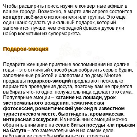
Чтобы расширить поиск, изучите концертные афиши в
вашем городе. Возможно, в марте или апреле состоится
концерт
любимого исполнителя или группы. Это еще
один шанс сделать уникальный подарок, который
запомнится лучше, чем очередной флакон духов или
набор косметики из супермаркета.
Подарок-эмоция
Подарите женщине приятные воспоминания на долгие
годы – это отличный способ разнообразить серые будни,
заполненные работой и хлопотами по дому. Многие
продавцы
подарков-эмоций
предлагают несколько
вариантов проведения досуга, поэтому вам не придется
выбирать что-то одно: получательница сделает это сама.
Популярные эмоции –
катание на лошади, урок
экстремального вождения, тематическая
фотосессия, романтический уик-энд в известном
туристическом месте, бьюти-день, аромамассаж,
интересная экскурсия
. Из необычных эмоций можно
обратить внимание на
сеанс битья посуды
или
прыжки
на батуте
– это замечательные и на самом деле
работающие способы избавиться от стресса и