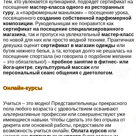
Тем, кто увлекается кулинарией, подойдет сертификат на
посещение
мастер-класса одного из ресторанных
гуру
, а «парфюмерным маньякам» – посещение урока,
посвященного
созданию собственной парфюмерной
композиции
. Рукодельницам же понравится как
сертификат на посещение специализированного
магазина
, так и пропуск на увлекательный
мастер-класс
по новой для них или просто модной технике. Пpaктичная
дeвyшка оценит
сертификат в магазин одежды
или
бутик нижнего белья, а та, которая долго не решалась на
посещение спортзала (но говорила о подобном желании
– это обязательно!) –
пробное занятие в фитнес- или
йога-центре
,
скульптурный массаж
или
персональный сеанс общения с диетологом
.
Онлайн-курсы
Учиться – это модно! Представительницы прекрасного
пола любого возраста с удовольствием осваивают
альтернативные профессии или совершенствуют уже
имеющиеся навыки. Чтобы сделать это без отрыва от
декрета или основной работы, предоставьте им
возможность учиться онлайн.
Оплата курсов
или