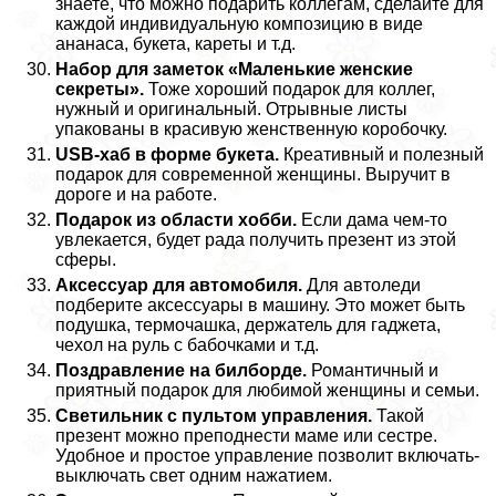
знаете, что можно подарить коллегам, сделайте для
каждой индивидуальную композицию в виде
ананаса, букета, кареты и т.д.
Набор для заметок «Маленькие женские
секреты».
Тоже хороший подарок для коллег,
нужный и оригинальный. Отрывные листы
упакованы в красивую женственную коробочку.
USB-хаб в форме букета.
Креативный и полезный
подарок для современной женщины. Выручит в
дороге и на работе.
Подарок из области хобби.
Если дама чем-то
увлекается, будет рада получить презент из этой
сферы.
Аксессуар для автомобиля.
Для автоледи
подберите аксессуары в машину. Это может быть
подушка, термочашка, держатель для гаджета,
чехол на руль с бабочками и т.д.
Поздравление на билборде.
Романтичный и
приятный подарок для любимой женщины и семьи.
Светильник с пультом управления.
Такой
презент можно преподнести маме или сестре.
Удобное и простое управление позволит включать-
выключать свет одним нажатием.