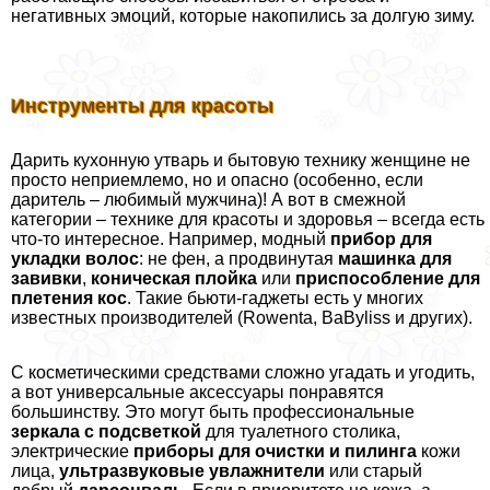
негативных эмоций, которые накопились за долгую зиму.
Инструменты для красоты
Дарить кухонную утварь и бытовую технику женщине не
просто неприемлемо, но и опасно (особенно, если
даритель – любимый мужчина)! А вот в смежной
категории – технике для красоты и здоровья – всегда есть
что-то интересное. Например, модный
прибор для
укладки волос
: не фен, а продвинутая
машинка для
завивки
,
коническая плойка
или
приспособление для
плетения кос
. Такие бьюти-гаджеты есть у многих
известных производителей (Rowenta, BaByliss и других).
С косметическими средствами сложно угадать и угодить,
а вот универсальные аксессуары понравятся
большинству. Это могут быть профессиональные
зеркала с подсветкой
для туалетного столика,
электрические
приборы для очистки и пилинга
кожи
лица,
ультразвуковые увлажнители
или старый