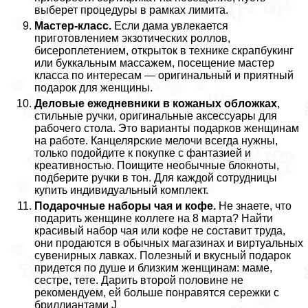
выберет процедуры в рамках лимита.
Мастер-класс.
Если дама увлекается
приготовлением экзотических роллов,
бисероплетением, открыток в технике скрапбукинг
или буккальным массажем, посещение мастер
класса по интересам — оригинальный и приятный
подарок для женщины.
Деловые ежедневники в кожаных обложках
,
стильные ручки, оригинальные аксессуары для
рабочего стола. Это варианты подарков женщинам
на работе. Канцелярские мелочи всегда нужны,
только подойдите к покупке с фантазией и
креативностью. Поищите необычные блокноты,
подберите ручки в тон. Для каждой сотрудницы
купить индивидуальный комплект.
Подарочные наборы чая и кофе.
Не знаете, что
подарить женщине коллеге на 8 марта? Найти
красивый набор чая или кофе не составит труда,
они продаются в обычных магазинах и виртуальных
сувенирных лавках. Полезный и вкусный подарок
придется по душе и близким женщинам: маме,
сестре, тете. Дарить второй половине не
рекомендуем, ей больше понравятся сережки с
бриллиантами J