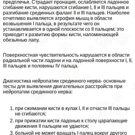
предплечья. Страдает пронация, ослабляется ладонное
сгибание кисти, нарушаются сгибание I, II и III пальцев и
разгибание срединных фаланг II и III пальцев. Наиболее
отчетливо выявляется атрофия мышц в области
возвышения I пальца, в результате чего он
устанавливается в одной плоскости со II пальцем; это
приводит к развитию формы кисти, напоминающей
обезьянью лапу.
Поверхностная чувствительность нарушается в области
радиальной части ладони и на ладонной поверхности I, II,
III пальцев и половины IV пальца.
Диагностика нейропатии срединного нерва- основные
тесты для выявления двигательных расстройств при
нейропатии срединного нерва:
при сжимании кисти в кулак I, II и отчасти III пальцы
не сгибаются;
при прижатии кисти ладонью к столу царапающие
движения II пальцем не удаются;
больной не может вращать I палец вокруг другого