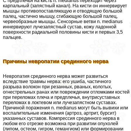
С предплечья на кисть n. medianus переходит через
карпальный (запястный канал). На кисти он иннервирует
мышцы противопоставляющую и отводящую большой
палец, частично мышцу, сгибающую большой палец,
червеобразные мышцы. Сенсорные ветви n. medianus
иннервируют лучезапястный сустав, кожу ладонной
поверхности радиальной половины кисти и первых 3,5
пальцев.
Причины невропатии срединного нерва
Невропатия срединного нерва может развиться
вследствие травмы нерва: его ушиба, частичного
разрыва волокон при резанных, рваных, колотых,
огнестрельных ранах или повреждении отломками костей
при переломах плеча и предплечья, внутрисуставных
переломах в локтевом или лучезапястном суставах.
Причиной поражения n. medianus могут быть вывихи или
воспалительные изменения (артроз, артрит, бурсит)
указанных суставов. Компрессия срединного нерва в
любом его отрезке возможна при развитии опухолей
(липом, остеом, гигром, гемангиом) или формировании