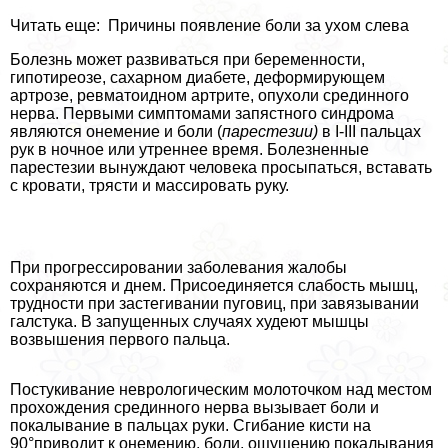
Читать еще: Причины появление боли за ухом слева
Болезнь может развиваться при беременности,
гипотиреозе, сахарном диабете, деформирующем
артрозе, ревматоидном артрите, опухоли срединного
нерва. Первыми симптомами запястного синдрома
являются онемение и боли (
парестезии)
в I-III пальцах
рук в ночное или утреннее время. Болезненные
парестезии вынуждают человека просыпаться, вставать
с кровати, трясти и массировать руку.
При прогрессировании заболевания жалобы
сохраняются и днем. Присоединяется слабость мышц,
трудности при застегивании пуговиц, при завязывании
галстука. В запущенных случаях худеют мышцы
возвышения первого пальца.
Постукивание неврологическим молоточком над местом
прохождения срединного нерва вызывает боли и
покалывание в пальцах руки. Сгибание кисти на
90°приводит к онемению, боли, ощущению покалывания