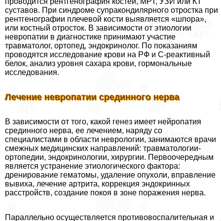
проводится рентгенография костей, МРТ, УЗИ или КТ
суставов. При синдроме супpaкондилярного отростка при
рентгенографии плечевой кости выявляется «шпора»,
или костный отросток. В зависимости от этиологии
невропатии в диагностике принимают участие
травматолог, ортопед, эндокринолог. По показаниям
проводятся исследование крови на РФ и С-реактивный
белок, анализ уровня сахара крови, гормональные
исследования.
Лечение невропатии срединного нерва
В зависимости от того, какой генез имеет нейропатия
срединного нерва, ее лечением, наряду со
специалистами в области неврологии, занимаются врачи
смежных медицинских направлений: травматологии-
ортопедии, эндокринологии, хирургии. Первоочередным
является устранение этиологического фактора:
дренирование гематомы, удаление опухоли, вправление
вывиха, лечение артрита, коррекция эндокринных
расстройств, создание покоя в зоне поражения нерва.
Параллельно осуществляется противовоспалительная и