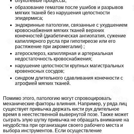
опухолевые процессы;
образование гематом после ушибов и разрывов
мягких тканей без нарушения целостности
эпидермиса;
эндокринные патологии, связанные с ухудшением
кровоснабжения мягких тканей верхних
конечностей (диабетическая ангиопатия, сужение
капиллярного русла при гипотиреозе или его
растяжение при акромегалии) ;
атеросклероз, капиллярная и артериальная
недостаточность кровоснабжения;
нарушение целостности крупных магистральных
кровеносных сосудов;
синдром длительного сдавливания конечности с
атрофией мягких тканей.
Помимо этого, патологию могут спровоцировать
механические факторы влияния. Например, у ряда лиц
существует привычка держать кисти рук длительное
время в неестественной вывернутой позе. Также может
сыграть злую шутку привычка не обращать внимание на
неудобства при организации своего рабочего места и
выбора инструментов. Если осуществление