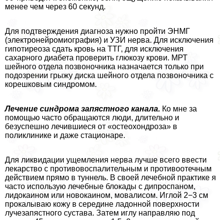
менее чем через 60 секунд.
Для подтверждения диагноза нужно пройти ЭНМГ
(электронейромиография) и УЗИ нерва. Для исключения
гипотиреоза сдать кровь на ТТГ, для исключения
сахарного диабета проверить глюкозу крови. МРТ
шейного отдела позвоночника назначается только при
подозрении грыжу диска шейного отдела позвоночника с
корешковым синдромом.
Лечение синдрома запястного канала.
Ко мне за
помощью часто обращаются люди, длительно и
безуспешно лечившиеся от «остеохондроза» в
поликлинике и даже стационаре.
Для ликвидации ущемления нерва лучше всего ввести
лекарство с противовоспалительным и противоотечным
действием прямо в туннель. В своей лечебной пpaктике я
часто использую лечебные блокады с дипроспаном,
лидокаином или новокаином, мовалисом. Иглой 2−3 см
прокалываю кожу в середине ладонной поверхности
лучезапястного сустава. Затем иглу направляю под