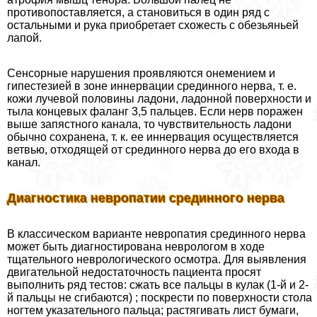
противопоставляется, а становиться в один ряд с
остальными и рука приобретает схожесть с обезьяньей
лапой.
Сенсорные нарушения проявляются онемением и
гипестезией в зоне иннервации срединного нерва, т. е.
кожи лучевой половины ладони, ладонной поверхности и
тыла концевых фаланг 3,5 пальцев. Если нерв поражен
выше запястного канала, то чувствительность ладони
обычно сохранена, т. к. ее иннервация осуществляется
ветвью, отходящей от срединного нерва до его входа в
канал.
Диагностика невропатии срединного нерва
В классическом варианте невропатия срединного нерва
может быть диагностирована неврологом в ходе
тщательного неврологического осмотра. Для выявления
двигательной недостаточность пациента просят
выполнить ряд тестов: сжать все пальцы в кулак (1-й и 2-
й пальцы не сгибаются) ; поскрести по поверхности стола
ногтем указательного пальца; растягивать лист бумаги,