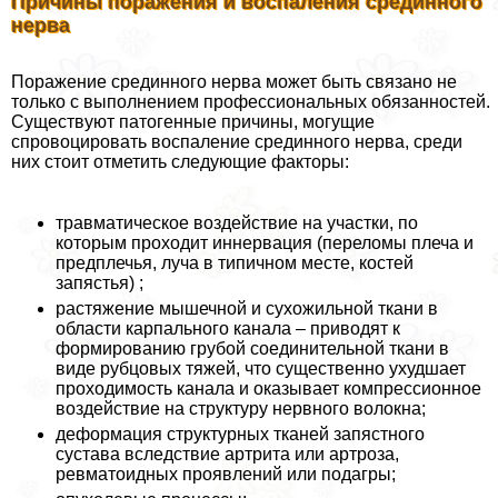
Причины поражения и воспаления срединного
нерва
Поражение срединного нерва может быть связано не
только с выполнением профессиональных обязанностей.
Существуют патогенные причины, могущие
спровоцировать воспаление срединного нерва, среди
них стоит отметить следующие факторы:
травматическое воздействие на участки, по
которым проходит иннервация (переломы плеча и
предплечья, луча в типичном месте, костей
запястья) ;
растяжение мышечной и сухожильной ткани в
области карпального канала – приводят к
формированию грубой соединительной ткани в
виде рубцовых тяжей, что существенно ухудшает
проходимость канала и оказывает компрессионное
воздействие на структуру нервного волокна;
деформация структурных тканей запястного
сустава вследствие артрита или артроза,
ревматоидных проявлений или подагры;