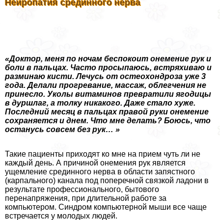
Нейропатия срединного нерва
«Доктор, меня по ночам беспокоит онемение рук и
боли в пальцах. Часто просыпаюсь, встряхиваю и
разминаю кисти. Лечусь от остеохондроза уже 3
года. Делали прогревание, массаж, облегчения не
принесло. Уколы витаминов превратили ягoдицы
в дуршлаг, а толку никакого. Даже стало хуже.
Последний месяц в пальцах правой руки онемение
сохраняется и днем. Что мне делать? Боюсь, что
остaнycь совсем без рук
…
»
Такие пациенты приходят ко мне на прием чуть ли не
каждый день. А причиной онемения рук является
ущемление срединного нерва в области запястного
(карпального) канала под поперечной связкой ладони в
результате профессионального, бытового
перенапряжения, при длительной работе за
компьютером. Синдром компьютерной мыши все чаще
встречается у молодых людей.