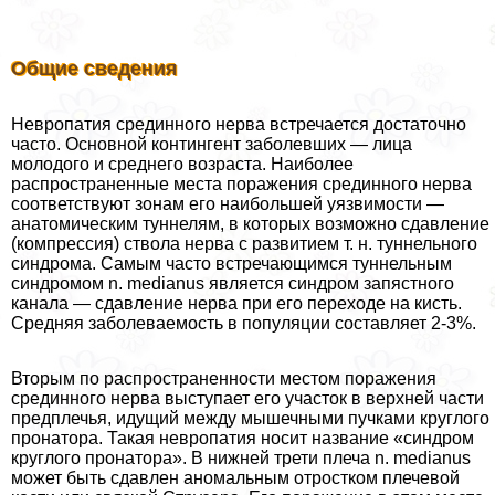
Общие сведения
Невропатия срединного нерва встречается достаточно
часто. Основной контингент заболевших — лица
молодого и среднего возраста. Наиболее
распространенные места поражения срединного нерва
соответствуют зонам его наибольшей уязвимости —
анатомическим туннелям, в которых возможно сдавление
(компрессия) ствола нерва с развитием т. н. туннельного
синдрома. Самым часто встречающимся туннельным
синдромом n. medianus является синдром запястного
канала — сдавление нерва при его переходе на кисть.
Средняя заболеваемость в популяции составляет 2-3%.
Вторым по распространенности местом поражения
срединного нерва выступает его участок в верхней части
предплечья, идущий между мышечными пучками круглого
пронатора. Такая невропатия носит название «синдром
круглого пронатора». В нижней трети плеча n. medianus
может быть сдавлен аномальным отростком плечевой