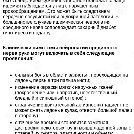
быть следствием сужения запястного канала. Но чаще
ишемия наблюдается у лиц с нарушенным
кровообращением. Это может быть следствием
сердечно-сосудистой или эндокринной патологии. В
большинстве случаев ишемическая невропатия
срединного нерва сопровождает сахарный диабет,
гипотиреоз и подагру.
Клинически симптомы нейропатии срединного
нерва руки могут включать в себя следующие
проявления:
сильная боль в области запястья, переходящая на
ладонь, первые три пальца кисти;
изменение окраски мягких наружных тканей
(покраснение или, напротив, неестественный
бледный и синюшный оттенок) ;
ограничение двигательной активности (пациент не
может сжать ладонь в кулак, отвести большой палец
в сторону) ;
с течением времени становится заметная
дистрофия некоторых групп мышц ладонной зоны с
потерей их тургора, эластичности и объема;