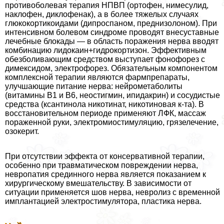
противоболевая терапия НПВП (ортофен, нимесулид,
наклофен, диклофенак), а в более тяжелых случаях
глюкокортикоидами (дипроспаном, преднизолоном). При
интенсивном болевом синдроме проводят внесуставные
лечебные блокады — в область поражения нерва вводят
комбинацию лидокаин+гидрокортизон. Эффективным
обезболивающим средством выступает фонофорез с
димексидом, электрофорез. Обязательным компонентом
комплексной терапии являются фармпрепараты,
улучшающие питание нерва: нейрометаболиты
(витамины В1 и В6, неостигмин, ипидакрин) и сосудистые
средства (ксантинола никотинат, никотиновая к-та). В
восстановительном периоде применяют ЛФК, массаж
пораженной руки, электромиостимуляцию, грязелечение,
озокерит.
При отсутствии эффекта от консервативной терапии,
особенно при травматическом повреждении нерва,
невропатия срединного нерва является показанием к
хирургическому вмешательству. В зависимости от
ситуации применяется шов нерва, невролиз с временной
имплантацией электростимулятора, пластика нерва.