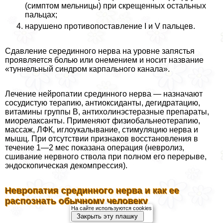
(симптом мельницы) при скрещенных остальных
пальцах;
нарушено противопоставление I и V пальцев.
Сдавление серединного нерва на уровне запястья
проявляется болью или онемением и носит название
«туннельный синдром карпального канала».
Лечение нейропатии срединного нерва — назначают
сосудистую терапию, антиоксиданты, дегидратацию,
витамины группы В, антихолинэстеразные препараты,
миорелаксанты. Применяют физиобальнеотерапию,
массаж, ЛФК, иглоукалывание, стимуляцию нерва и
мышц. При отсутствии признаков восстановления в
течение 1—2 мес показана операция (невролиз,
сшивание нервного ствола при полном его перерыве,
эндоскопическая декомпрессия).
Невропатия срединного нерва и как ее
распознать обычному человеку
На сайте используются cookies
Закрыть эту плашку