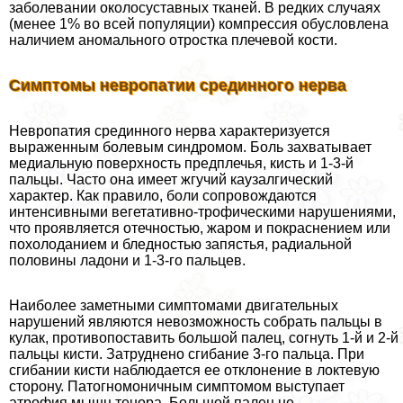
заболевании околосуставных тканей. В редких случаях
(менее 1% во всей популяции) компрессия обусловлена
наличием аномального отростка плечевой кости.
Симптомы невропатии срединного нерва
Невропатия срединного нерва хаpaктеризуется
выраженным болевым синдромом. Боль захватывает
медиальную поверхность предплечья, кисть и 1-3-й
пальцы. Часто она имеет жгучий каузалгический
хаpaктер. Как правило, боли сопровождаются
интенсивными вегетативно-трофическими нарушениями,
что проявляется отечностью, жаром и покраснением или
похолоданием и бледностью запястья, радиальной
половины ладони и 1-3-го пальцев.
Наиболее заметными симптомами двигательных
нарушений являются невозможность собрать пальцы в
кулак, противопоставить большой палец, согнуть 1-й и 2-й
пальцы кисти. Затруднено сгибание 3-го пальца. При
сгибании кисти наблюдается ее отклонение в локтевую
сторону. Патогномоничным симптомом выступает
атрофия мышц тенора. Большой палец не