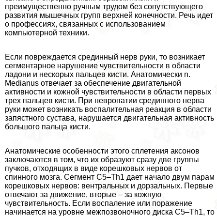
преимущественно ручным трудом без сопутствующего
развития мышечных групп верхней конечности. Речь идет
о профессиях, связанных с использованием
компьютерной техники.
Если повреждается срединный нерв руки, то возникает
сегментарное нарушение чувствительности в области
ладони и нескорых пальцев кисти. Анатомически n.
Medianus отвечает за обеспечение двигательной
активности и кожной чувствительности в области первых
трех пальцев кисти. При невропатии срединного нерва
руки может возникать воспалительная реакция в области
запястного сустава, нарушается двигательная активность
большого пальца кисти.
Анатомические особенности этого сплетения аксонов
заключаются в том, что их образуют сразу две группы
пучков, отходящих в виде корешковых нервов от
спинного мозга. Сегмент С5–Th1 дает начало двум парам
корешковых нервов: вентральных и дорзальных. Первые
отвечают за движение, вторые – за кожную
чувствительность. Если воспаление или поражение
начинается на уровне межпозвоночного диска С5–Th1, то