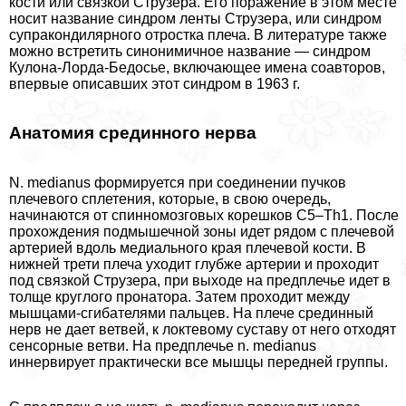
кости или связкой Струзера. Его поражение в этом месте
носит название синдром ленты Струзера, или синдром
супpaкондилярного отростка плеча. В литературе также
можно встретить синонимичное название — синдром
Кулона-Лорда-Бедосье, включающее имена соавторов,
впервые описавших этот синдром в 1963 г.
Анатомия срединного нерва
N. medianus формируется при соединении пучков
плечевого сплетения, которые, в свою очередь,
начинаются от спинномозговых корешков С5–Th1. После
прохождения подмышечной зоны идет рядом с плечевой
артерией вдоль медиального края плечевой кости. В
нижней трети плеча уходит глубже артерии и проходит
под связкой Струзера, при выходе на предплечье идет в
толще круглого пронатора. Затем проходит между
мышцами-сгибателями пальцев. На плече срединный
нерв не дает ветвей, к локтевому суставу от него отходят
сенсорные ветви. На предплечье n. medianus
иннервирует пpaктически все мышцы передней группы.