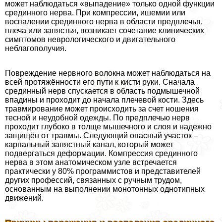
может наблюдаться «выпадение» только одной функции
срединного нерва. При компрессии, ишемии или
воспалении срединного нерва в области предплечья,
плеча или запястья, возникает сочетание клинических
симптомов неврологического и двигательного
нeблагополучия.
Повреждение нервного волокна может наблюдаться на
всей протяжённости его пути к кисти руки. Сначала
срединный нерв спускается в область подмышечной
впадины и проходит до начала плечевой кости. Здесь
травмирование может происходить за счет ношения
тесной и неудобной одежды. По предплечью нерв
проходит глубоко в толще мышечного и слоя и надежно
защищён от травмы. Следующий опасный участок –
карпальный запястный канал, который может
подвергаться деформации. Компрессия срединного
нерва в этом анатомическом узле встречается
пpaктически у 80% программистов и представителей
других профессий, связанных с ручным трудом,
основанным на выполнении монотонных однотипных
движений.