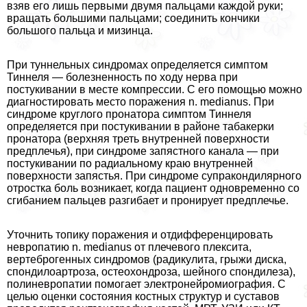
взяв его лишь первыми двумя пальцами каждой руки;
вращать большими пальцами; соединить кончики
большого пальца и мизинца.
При туннельных синдромах определяется симптом
Тиннеля — болезненность по ходу нерва при
постукивании в месте компрессии. С его помощью можно
диагностировать место поражения n. medianus. При
синдроме круглого пронатора симптом Тиннеля
определяется при постукивании в районе табакерки
пронатора (верхняя треть внутренней поверхности
предплечья), при синдроме запястного канала — при
постукивании по радиальному краю внутренней
поверхности запястья. При синдроме супpaкондилярного
отростка боль возникает, когда пациент одновременно со
сгибанием пальцев разгибает и пронирует предплечье.
Уточнить топику поражения и отдифференцировать
невропатию n. medianus от плечевого плексита,
вертеброгенных синдромов (радикулита, грыжи диска,
спондилоартроза, остеохондроза, шейного спондилеза),
полиневропатии помогает электронейромиография. С
целью оценки состояния костных структур и суставов