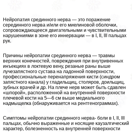
Нейропатия срединного нерва — это поражение
серединного нерва и/или его миелиновой оболочки,
сопровождающееся двигательными и чувствительными
нарушениями в зоне его иннервации — в I, II, III пальцах
рук.
Причины нейропатии срединного нерва — травмы
верхних конечностей, повреждения при внутривенных
инъекциях в локтевую вену, резаные раны выше
лучезапястного сустава на ладонной поверхности,
профессиональные перенапряжения кисти (синдром
запястного канала) у гладильщиц, столяров, доильщиц,
зубных врачей и др. На плече нерв может быть сдавлен
«шпорой», расположенной на внутренней поверхности
плечевой кости на 5—6 см выше медиального
надмыщелка (обнаруживается на рентгенограммах).
Симптомы нейропатии срединного нерва- боли в I, II, III
пальцах, обычно выраженные и носящие каузалгический
хаpaктер, болезненность на внутренней поверхности