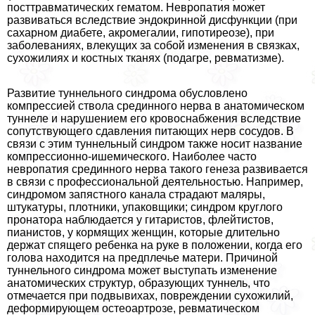
посттравматических гематом. Невропатия может
развиваться вследствие эндокринной дисфункции (при
сахарном диабете, акромегалии, гипотиреозе), при
заболеваниях, влекущих за собой изменения в связках,
сухожилиях и костных тканях (подагре, ревматизме).
Развитие туннельного синдрома обусловлено
компрессией ствола срединного нерва в анатомическом
туннеле и нарушением его кровоснабжения вследствие
сопутствующего сдавления питающих нерв сосудов. В
связи с этим туннельный синдром также носит название
компрессионно-ишемического. Наиболее часто
невропатия срединного нерва такого генеза развивается
в связи с профессиональной деятельностью. Например,
синдромом запястного канала страдают маляры,
штукатуры, плотники, упаковщики; синдром круглого
пронатора наблюдается у гитаристов, флейтистов,
пианистов, у кормящих женщин, которые длительно
держат спящего ребенка на руке в положении, когда его
голова находится на предплечье матери. Причиной
туннельного синдрома может выступать изменение
анатомических структур, образующих туннель, что
отмечается при подвывихах, повреждении сухожилий,
деформирующем остеоартрозе, ревматическом