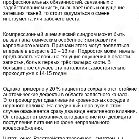
профессиональных обязанностей, связанных с
задействованием кисти, вызывает боль и ощущение
затекших тканей, то стоит задуматься о смене
инструмента или рабочего места.
Компрессионный ишемический синдром может быть
вызван анатомическим особенностями развития
карпального канала. Признаки этого могут появляться
впервые в возрасте 10 – 13 лет. Подросток может начать
предъявлять жалобы на тянущие ощущения в области
запястья, боль в первых трёх пальцах кисти. В
большинстве случаев эта патология самостоятельно
проходит уже к 14-15 годам
Однако примерно у 20 % пациентов сохраняются стойкие
анатомические дефекты в области запястного канала.
Это провоцирует сдавливание кровеносных сосудов и
нервного волокна. На срединный нерв руки в этом
случае оказывается сразу два виде негативного влияния.
Он страдает от механического давление и от дефицита
поступления питания на фоне неправильного
кровоснабжения.
Читать еще: Расстройство тревожное - симптомы и