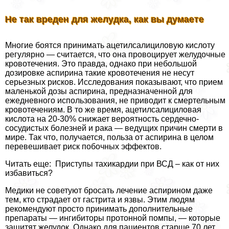
Не так вреден для желудка, как вы думаете
Многие боятся принимать ацетилсалициловую кислоту
регулярно — считается, что она провоцирует желудочные
кровотечения. Это правда, однако при небольшой
дозировке аспирина такие кровотечения не несут
серьезных рисков. Исследования показывают, что прием
маленькой дозы аспирина, предназначенной для
ежедневного использования, не приводит к cмepтельным
кровотечениям. В то же время, ацетилсалициловая
кислота на 20-30% снижает вероятность сердечно-
сосудистых болезней и paка — ведущих причин cмepти в
мире. Так что, получается, польза от аспирина в целом
перевешивает риск побочных эффектов.
Читать еще: Приступы тахикардии при ВСД – как от них
избавиться?
Медики не советуют бросать лечение аспирином даже
тем, кто страдает от гастрита и язвы. Этим людям
рекомендуют просто принимать дополнительные
препараты — ингибиторы протонной помпы, — которые
защитят желудок. Однако для пациентов старше 70 лет