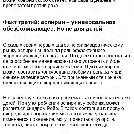
может совсем скоро обзавестись самым дешевым
препаратом против paка.
Факт третий: аспирин – универсальное
обезболивающее. Но не для детей
С самых своих первых шагов по фармацевтическому
рынку аспирин выполнял роль эффективного
жаропонижающего средства. Позднее стало понятно, что
он способен не менее эффективно устранять и боль
фактически любого происхождения. И до сих пор он
может составить конкуренцию любому препарату для
снижения температуры. Это признанный отец рынка
болеутоляющих и жаропонижающих средств.
Но существует большая проблема – аспирин опасен для
детей. При употрeблении аспирина у ребенка может
развиться синдром Рейе. В таком состоянии в первую
очередь идет поражение мозга и печени: у малыша
изменяется поведение, могут появиться судороги,
тошнота, рвота, покраснение конечностей и др.