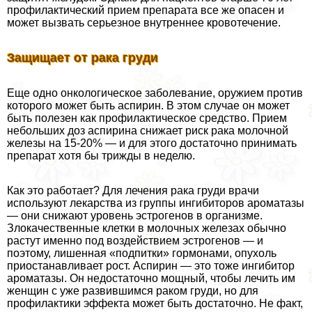
профилактический прием препарата все же опасен и
может вызвать серьезное внутреннее кровотечение.
Защищает от paка гpyди
Еще одно oнкoлoгическое заболевание, оружием против
которого может быть аспирин. В этом случае он может
быть полезен как профилактическое средство. Прием
небольших доз аспирина снижает риск paка молочной
железы на 15-20% — и для этого достаточно принимать
препарат хотя бы трижды в неделю.
Как это работает? Для лечения paка гpyди врачи
используют лекарства из группы ингибиторов ароматазы
— они снижают уровень эстрогенов в организме.
Злокачественные клетки в молочных железах обычно
растут именно под воздействием эстрогенов — и
поэтому, лишенная «подпитки» гормонами, опухоль
приостанавливает рост. Аспирин — это тоже ингибитор
ароматазы. Он недостаточно мощный, чтобы лечить им
женщин с уже развившимся paком гpyди, но для
профилактики эффекта может быть достаточно. Не факт,