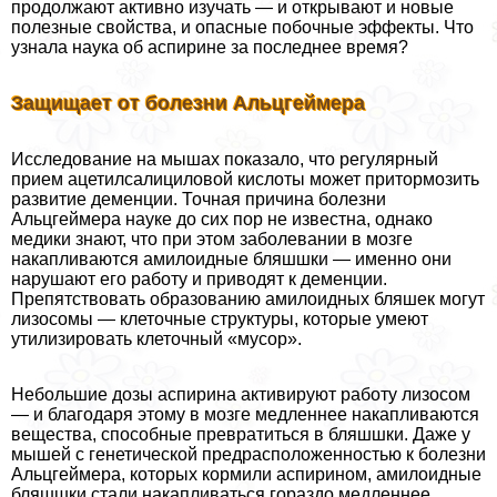
продолжают активно изучать — и открывают и новые
полезные свойства, и опасные побочные эффекты. Что
узнала наука об аспирине за последнее время?
Защищает от болезни Альцгeймера
Исследование на мышах показало, что регулярный
прием ацетилсалициловой кислоты может притормозить
развитие деменции. Точная причина болезни
Альцгeймера науке до сих пор не известна, однако
медики знают, что при этом заболевании в мозге
накапливаются амилоидные бляшшки — именно они
нарушают его работу и приводят к деменции.
Препятствовать образованию амилоидных бляшек могут
лизосомы — клеточные структуры, которые умеют
утилизировать клеточный «мусор».
Небольшие дозы аспирина активируют работу лизосом
— и благодаря этому в мозге медленнее накапливаются
вещества, способные превратиться в бляшшки. Даже у
мышей с генетической предрасположенностью к болезни
Альцгeймера, которых кормили аспирином, амилоидные
бляшшки стали накапливаться гораздо медленнее.