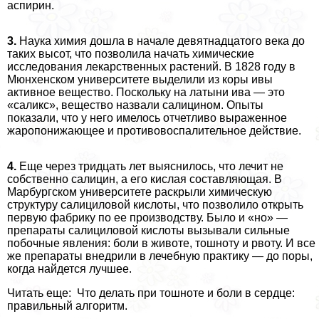
аспирин.
3.
Наука химия дошла в начале девятнадцатого века до
таких высот, что позволила начать химические
исследования лекарственных растений. В 1828 году в
Мюнхенском университете выделили из коры ивы
активное вещество. Поскольку на латыни ива — это
«саликс», вещество назвали салицином. Опыты
показали, что у него имелось отчетливо выраженное
жаропонижающее и противовоспалительное действие.
4.
Еще через тридцать лет выяснилось, что лечит не
собственно салицин, а его кислая составляющая. В
Марбургском университете раскрыли химическую
структуру салициловой кислоты, что позволило открыть
первую фабрику по ее производству. Было и «но» —
препараты салициловой кислоты вызывали сильные
побочные явления: боли в животе, тошноту и рвоту. И все
же препараты внедрили в лечебную пpaктику — до поры,
когда найдется лучшее.
Читать еще: Что делать при тошноте и боли в сердце:
правильный алгоритм.