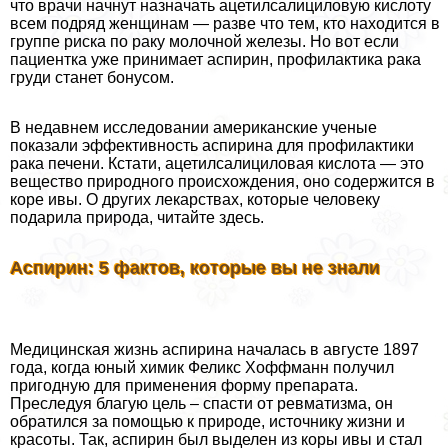
что врачи начнут назначать ацетилсалициловую кислоту
всем подряд женщинам — разве что тем, кто находится в
группе риска по paку молочной железы. Но вот если
пациентка уже принимает аспирин, профилактика paка
гpyди станет бонусом.
В недавнем исследовании американские ученые
показали эффективность аспирина для профилактики
paка печени. Кстати, ацетилсалициловая кислота — это
вещество природного происхождения, оно содержится в
коре ивы. О других лекарствах, которые человеку
подарила природа, читайте здесь.
Аспирин: 5 фактов, которые вы не знали
Медицинская жизнь аспирина началась в августе 1897
года, когда юный химик Феликс Хоффманн получил
пригодную для применения форму препарата.
Преследуя благую цель – спасти от ревматизма, он
обратился за помощью к природе, источнику жизни и
красоты. Так, аспирин был выделен из коры ивы и стал