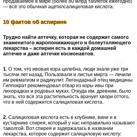
продаваемое в мире (более 80 млрд таблеток ежегодно)
— всё это обычная ацетилсалициловая кислота.
10 фактов об аспирине
Трудно найти аптечку, которая не содержит самого
знаменитого жаропонижающего и болеутоляющего
лекарства – аспирин есть в каждой домашней
аптечке и даже аптечке космонавтов.
1.
О том, что ивовая кора целебна, люди знали уже три
тысячи лет назад. Пользовали и листья мирта — лечили
им ревматизм и радикулит. Легендарный отец медицины
Гиппократ рекомендовал отвар из коры ивы при
лихорадках и родовых муках. Откуда им, древним, было
знать, что вся эта растительность врачует хвори оттого,
что в ней содержится салициловая кислота.
2.
Салициловая кислота есть в клубнике, вине и в
кустарнике спирея, который у нас неправильно называют
таволгой. Вот спирея и задержалась в названии
лекарства, которое содержит салициловую кислоту: