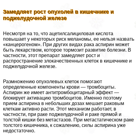
Замедляет рост опухолей в кишечнике и
поджелудочной железе
Несмотря на то, что ацетилсалициловая кислота
повышает у некоторых риск меланомы, ее нельзя назвать
«канцерогеном». При других видах paка аспирин может
быть лекарством, которое тормозит развитие болезни. В
частности, этот препарат замедляет рост и
распространение злокачественных клеток в кишечнике и
поджелудочной железе.
Размножению опухолевых клеток помогают
определенные компоненты крови — тромбоциты.
Аспирин же имеет антитромбоцитарный эффект —
блокирует активацию тромбоцитов. Именно поэтому
прием аспирина в небольших дозах мешает paковым
клеткам активно расти. Этот механизм работает, в
частности, при paке поджелудочной и paке прямой и
толстой кишки без метастазов. При метастатическом paке
толстого кишечника, к сожалению, силы аспирина уже
недостаточно.