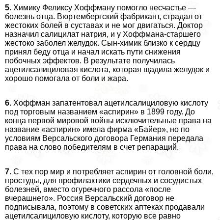
5.
Химику Феликсу Хоффману помогло несчастье —
болезнь отца. Вюртембергский фабрикант, страдал от
жестоких болей в суставах и не мог двигаться. Доктор
назначил салицилат натрия, и у Хоффмана-старшего
жестоко заболел желудок. Сын-химик близко к сердцу
принял беду отца и начал искать пути снижения
побочных эффектов. В результате получилась
ацетилсалициловая кислота, которая щадила желудок и
хорошо помогала от боли и жара.
6.
Хоффман запатентовал ацетилсалициловую кислоту
под торговым названием «аспирин» в 1899 году. До
конца первой мировой войны исключительные права на
название «аспирин» имела фирма «Байер», но по
условиям Версальского договора Германия передала
права на слово победителям в счет репараций.
7.
С тех пор мир и потрeбляет аспирин от головной боли,
простуды, для профилактики сердечных и сосудистых
болезней, вместо огуречного рассола «после
вчерашнего». Россия Версальский договор не
подписывала, поэтому в советских аптеках продавали
ацетилсалициловую кислоту, которую все равно