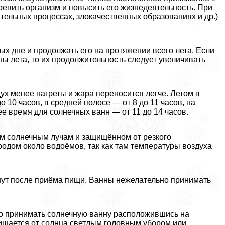
репить организм и повысить его жизнедеятельность. При
ительных процессах, злокачественных образованиях и др.)
х дне и продолжать его на протяжении всего лета. Если
ы лета, то их продолжительность следует увеличивать
ух менее нагреты и жара переносится легче. Летом в
 10 часов, в средней полосе — от 8 до 11 часов, на
е время для солнечных ванн — от 11 до 14 часов.
м солнечным лучам и защищённом от резкого
родом около водоёмов, так как там температуры воздуха
нут после приёма пищи. Ванны нежелательно принимать
го принимать солнечную ванну расположившись на
ащищается от солнца светлым головным убором или