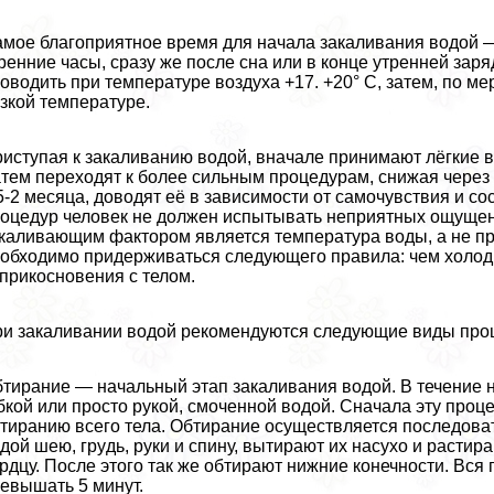
мое благоприятное время для начала закаливания водой —
ренние часы, сразу же после сна или в конце утренней за
оводить при температуре воздуха +17. +20° С, затем, по ме
зкой температуре.
иступая к закаливанию водой, вначале принимают лёгкие в
тем переходят к более сильным процедypaм, снижая через к
5-2 месяца, доводят её в зависимости от самочувствия и со
оцедур человек не должен испытывать неприятных ощущени
каливающим фактором является температура воды, а не п
обходимо придерживаться следующего правила: чем холодн
прикосновения с телом.
и закаливании водой рекомендуются следующие виды проце
тирание — начальный этап закаливания водой. В течение 
бкой или просто рукой, смоченной водой. Сначала эту проце
тиранию всего тела. Обтирание осуществляется последова
дой шею, гpyдь, руки и спину, вытирают их насухо и расти
рдцу. После этого так же обтирают нижние конечности. Вся
евышать 5 минут.