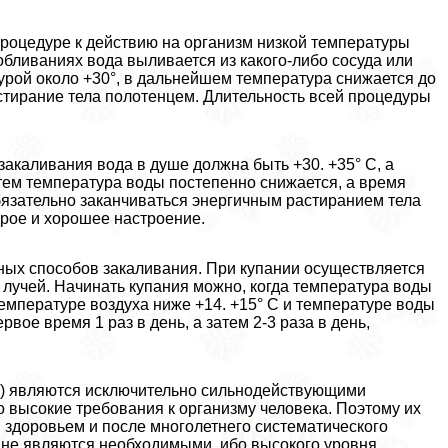
роцедуре к действию на организм низкой температуры
бливаниях вода выливается из какого-либо сосуда или
урой около +30°, в дальнейшем температура снижается до
стирание тела полотенцем. Длительность всей процедуры
акаливания вода в душе должна быть +30. +35° С, а
ем температура воды постепенно снижается, а время
бязательно заканчиваться энергичным растиранием тела
дрое и хорошее настроение.
ных способов закаливания. При купании осуществляется
 лучей. Начинать купания можно, когда температура воды
температуре воздуха ниже +14. +15° С и температуре воды
рвое время 1 раз в день, а затем 2-3 раза в день,
» ) являются исключительно сильнодействующими
высокие требования к организму человека. Поэтому их
 здоровьем и после многолетнего систематического
ы не являются необходимыми, ибо высокого уровня