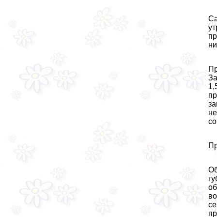
Са
ут
пр
ни
Пр
За
1,
пр
за
не
со
Пр
Об
гу
об
во
се
пр