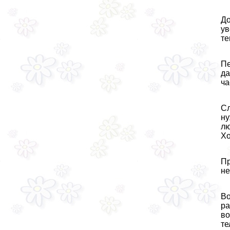
До
ув
те
Пе
да
ча
Сл
ну
лю
Хо
Пр
не
Во
ра
во
те