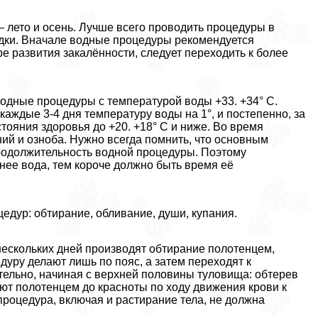
 лето и осень. Лучше всего проводить процедуры в
рядки. Вначале водные процедуры рекомендуется
ре развития закалённости, следует переходить к более
одные процедуры с температурой воды +33. +34° С.
аждые 3-4 дня температуру воды на 1°, и постепенно, за
стояния здоровья до +20. +18° С и ниже. Во время
й и озноба. Нужно всегда помнить, что основным
родолжительность водной процедуры. Поэтому
ее вода, тем короче должно быть время её
дур: обтирание, обливание, души, купания.
нескольких дней производят обтирание полотенцем,
дуру делают лишь по пояс, а затем переходят к
тельно, начиная с верхней половины туловища: обтерев
рают полотенцем до красноты по ходу движения крови к
 процедypa, включая и растирание тела, не должна