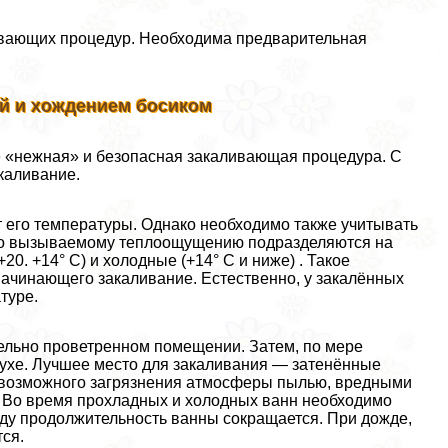
ивающих процедур. Необходима предварительная
й и хождением босиком
 «нежная» и безопасная закаливающая процедypa. С
каливание.
 его температуры. Однако необходимо также учитывать
 по вызываемому теплоощущению подразделяются на
20. +14° С) и холодные (+14° С и ниже) . Такое
начинающего закаливание. Естественно, у закалённых
туре.
ельно проветренном помещении. Затем, по мере
духе. Лучшее место для закаливания — затенённые
в возможного загрязнения атмосферы пылью, вредными
. Во время прохладных и холодных ванн необходимо
ду продолжительность ванны сокращается. При дожде,
ся.