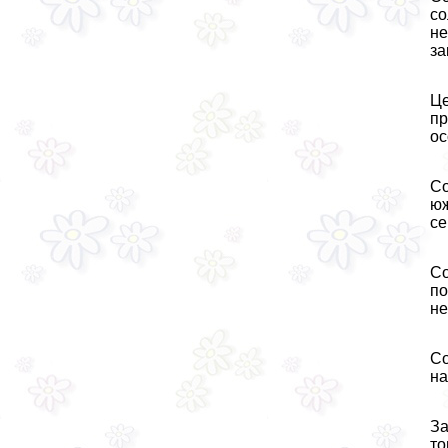
со
не
за
Це
пр
ос
Со
юж
се
Со
по
не
Со
на
За
то