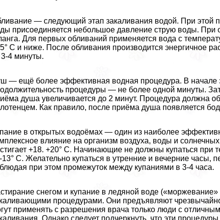
ливание — следующий этап закаливания водой. При этой п
ды присоединяется небольшое давление струю воды. При о
анга. Для первых обливаний применяется вода с температ
5° С и ниже. После обливания производится энергичное ра
3-4 минуты.
ш — ещё более эффективная водная процедypa. В начале з
одолжительность процедуры — не более одной минуты. Зат
иёма душа увеличивается до 2 минут. Процедypa должна о
лотенцем. Как правило, после приёма душа появляется бо
пание в открытых водоёмах — один из наиболее эффектив
мплексное влияние на организм воздуха, воды и солнечных
стигает +18. +20° С. Начинающие не должны купаться при 
-13° С. Желательно купаться в утренние и вечерние часы, пе
блюдая при этом промежуток между купаниями в 3-4 часа.
стирание снегом и купание в ледяной воде («моржевание
каливающими процедypaми. Они предъявляют чрезвычайно 
гут применять с разрешения врача только люди с отличным
каливания. Однако следует подчеркнуть, что эти процедур