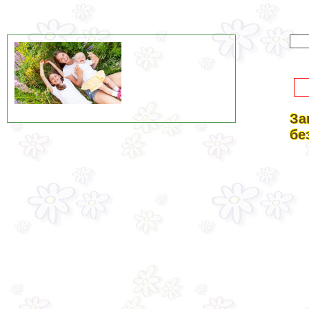
За
бе