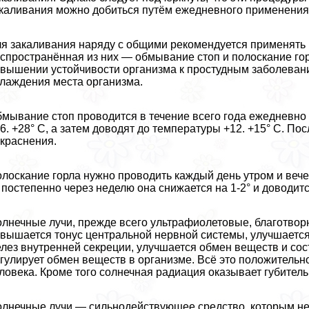
каливания можно добиться путём ежедневного применения
я закаливания наряду с общими рекомендуется применять
спространённая из них — обмывание стоп и полоскание го
вышении устойчивости организма к простудным заболевани
лаждения места организма.
мывание стоп проводится в течение всего года ежедневн
6. +28° С, а затем доводят до температуры +12. +15° С. П
краснения.
лоскание горла нужно проводить каждый день утром и веч
 постепенно через неделю она снижается на 1-2° и доводится
лнечные лучи, прежде всего ультрафиолетовые, благотвор
вышается тонус центральной нервной системы, улучшается
лез внутренней секреции, улучшается обмен веществ и сост
гулирует обмен веществ в организме. Всё это положительн
ловека. Кроме того солнечная радиация оказывает губител
лнечные лучи — сильнодействующее средство, которым нел