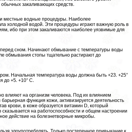
 обычных закаливающих средств.
 и местные водные процедуры. Наиболее
рла холодной водой. Эти процедуры играют важную роль в
ям, ибо при этом закаливаются наиболее уязвимые для
о перед сном. Начинают обмывание с температуры воды
осле обмывания стопы тщательно растирают до
ером. Начальная температура воды должна быть +23. +25°
 до +5. +10° С.
но влияют на организм человека. Под их влиянием
 барьерная функция кожи, активизируется деятельность
ав крови, в коже образуется витамин D, который
о сказывается на работоспособности и общем настроении
ьное действие на болезнетворные микробы.
ьзя злоупотрeбллять. Только постепенное привыкание к