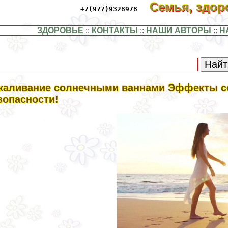
Семья, здо
+7(977)9328978
ЗДОРОВЬЕ
::
КОНТАКТЫ
::
НАШИ АВТОРЫ
::
Н
каливание солнечными ваннами Эффекты со
зопасности!