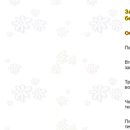
З
б
О
Пе
Вт
за
Тр
во
Че
те
Пя
те