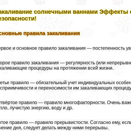
акаливание солнечными ваннами Эффекты с
езопасности!
сновные правила закаливания
рвое и основное правило закаливания — постепенность у
орое правило закаливания — регулярность (или непрерыв
каливающие процедуры на протяжении всей жизни.
етье правило — обязательный учет индивидуальных особен
сприимчивости и переносимости им закаливающих процеду
твёртое правило — правило многофакторности. Очень важн
пло, лучистую энергию, воду и др.
тое правило — правило прерывистости. Согласно ему, есл
чение дня, следует делать между ними перерывы.