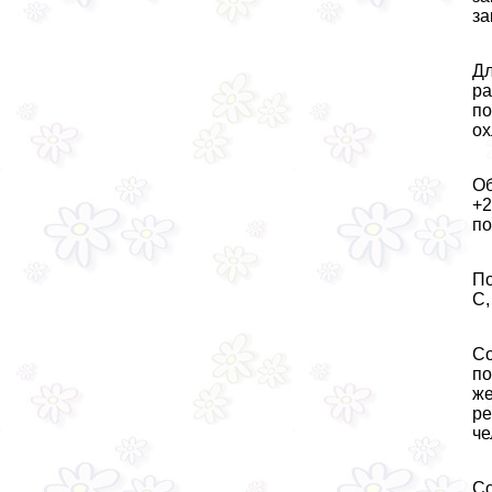
за
Дл
ра
по
ох
Об
+2
по
По
С,
Со
по
же
ре
че
Со