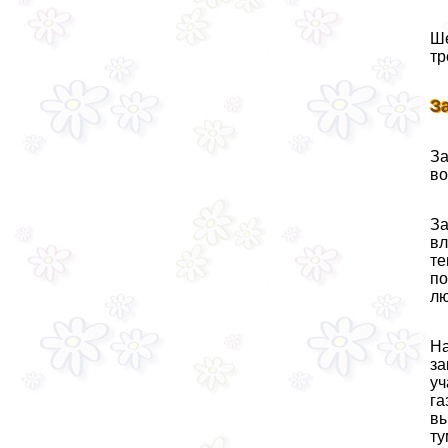
Ше
тр
З
За
во
За
вл
те
по
лю
На
за
уч
га
вы
ту