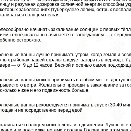
лнцу и разумная дозировка солнечной энергии способны ук
которых заболеваниях (туберкулёзе лёгких, острых воспал
каливаться солнцем нельзя.
лесообразно начинать закаливание солнцем с первых тёплы
иём солнечных ванн начинается с запозданием — с середин
обенно осторожно.
лнечные ванны лучше принимать утром, когда земля и возд
ных районах нашей страны следует загорать в период с 7 до
вере — от 9 до 12 часов. Весной и осенью самое подходяще
лнечные ванны можно принимать в любом месте, доступно
рывистого ветра. Желательно проводить закаливание за го
сколько ниже и его подвижность больше.
лнечные ванны рекомендуется принимать спустя 30-40 ми
тощак и непосредственно перед едой.
каливаться солнцем можно лёжа и в движении. Лучше все
пчане или подстилке, ногами к солнцу. Голова при этом з