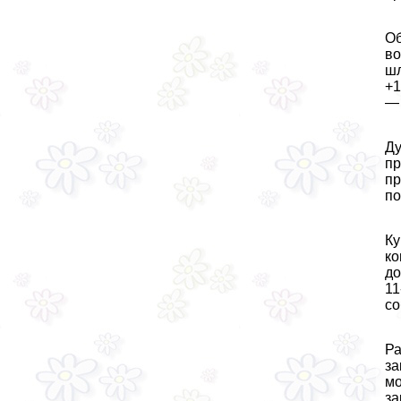
Об
во
шл
+1
— 
Ду
пр
пр
по
Ку
ко
до
11
со
Ра
за
мо
за