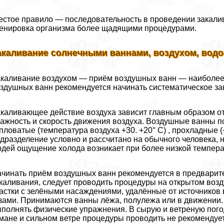
стое правило — последовательность в проведении закал
енировка организма более щадящими процедypaми.
акаливание солнечными ваннами, воздухом, водо
каливание воздухом — приём воздушных ванн — наиболее
здушных ванн рекомендуется начинать систематическое за
каливающее действие воздуха зависит главным образом от
ажность и скорость движения воздуха. Воздушные ванны
пловатые (температура воздуха +30. +20° С) , прохладные (+
дразделение условно и рассчитано на обычного человека, 
дей ощущение холода возникает при более низкой темпера
чинать приём воздушных ванн рекомендуется в предварит
каливания, следует проводить процедуры на открытом воз
астки с зелёными насаждениями, удалённые от источнико
зами. Принимаются ванны лёжа, полулежа или в движении
полнять физические упражнения. В сырую и ветреную пого
мане и сильном ветре процедуры проводить не рекомендует