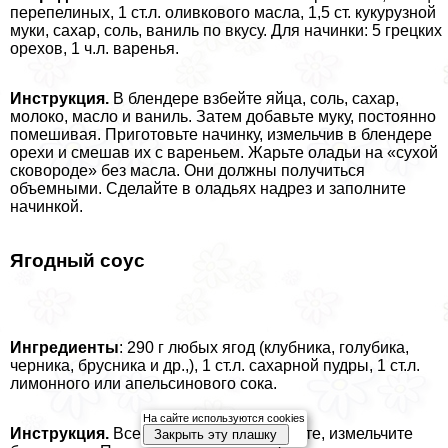
перепелиных, 1 ст.л. оливкового масла, 1,5 ст. кукурузной
муки, сахар, соль, ваниль по вкусу. Для начинки: 5 грецких
орехов, 1 ч.л. варенья.
Инструкция.
В блендере взбейте яйца, соль, сахар,
молоко, масло и ваниль. Затем добавьте муку, постоянно
помешивая. Приготовьте начинку, измельчив в блендере
орехи и смешав их с вареньем. Жарьте оладьи на «сухой
сковороде» без масла. Они должны получиться
объемными. Сделайте в оладьях надрез и заполните
начинкой.
Ягодный соус
Ингредиенты
: 290 г любых ягод (клубника, гoлyбика,
черника, брусника и др.,), 1 ст.л. сахарной пудры, 1 ст.л.
лимонного или апельсинового сока.
На сайте используются cookies
Инструкция.
Все ингредиенты смешайте, измельчите
Закрыть эту плашку