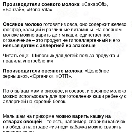
Производители соевого молока
: «СахарOff»,
«Банзай», «Bona Vita».
Овсяное молоко
готовят из овса, оно содержит железо,
фосфор, кальций и различные витамины. На овсяном
молоке можно варить детям каши, единственное
ограничение – это продукт не гипоаллергенный и его
нельзя детям с аллергией на злаковые
.
Читать еще: Шиповник для детей: польза продукта и
правила употрeбления
Производители овсяного молока
: «Целебное
зернышко», «Органик», «ОТП».
По отзывам мам и рисовое, и соевое, и овсяное молоко
можно использовать для приготовления каши ребенку с
аллергией на коровий белок.
Малышам на прикорме
можно варить кашку на
отварах овощей
– то есть, например, сварили кабачок
на обед, а на отваре «из-под» кабачка можно сварить