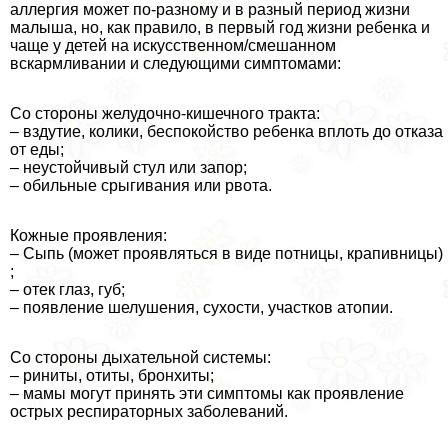
аллергия может по-разному и в разный период жизни
малыша, но, как правило, в первый год жизни ребенка и
чаще у детей на искусственном/смешанном
вскармливании и следующими симптомами:
Со стороны желудочно-кишечного тpaкта:
– вздутие, колики, беспокойство ребенка вплоть до отказа
от еды;
– неустойчивый стул или запор;
– обильные срыгивания или рвота.
Кожные проявления:
– Сыпь (может проявляться в виде потницы, крапивницы)
;
– отек глаз, губ;
– появление шелушения, сухости, участков атопии.
Со стороны дыхательной системы:
– риниты, отиты, бронхиты;
– мамы могут принять эти симптомы как проявление
острых респираторных заболеваний.