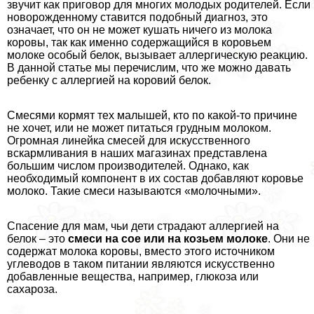
звучит как приговор для многих молодых родителей. Если
новорожденному ставится подобный диагноз, это
означает, что он не может кушать ничего из молока
коровы, так как именно содержащийся в коровьем
молоке особый белок, вызывает аллергическую реакцию.
В данной статье мы перечислим, что же можно давать
ребенку с аллергией на коровий белок.
Смесями кормят тех малышей, кто по какой-то причине
не хочет, или не может питаться грудным молоком.
Огромная линейка смесей для искусственного
вскармливания в наших магазинах представлена
большим числом производителей. Однако, как
необходимый компонент в их состав добавляют коровье
молоко. Такие смеси называются «молочными».
Спасение для мам, чьи дети страдают аллергией на
белок – это
смеси на сое или на козьем молоке
. Они не
содержат молока коровы, вместо этого источником
углеводов в таком питании являются искусственно
добавленные вещества, например, глюкоза или
сахароза.