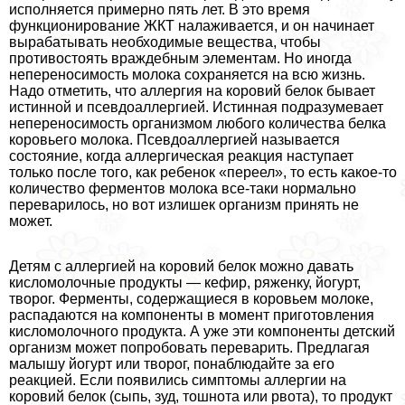
исполняется примерно пять лет. В это время
функционирование ЖКТ налаживается, и он начинает
выpaбатывать необходимые вещества, чтобы
противостоять враждебным элементам. Но иногда
непереносимость молока сохраняется на всю жизнь.
Надо отметить, что аллергия на коровий белок бывает
истинной и псевдоаллергией. Истинная подразумевает
непереносимость организмом любого количества белка
коровьего молока. Псевдоаллергией называется
состояние, когда аллергическая реакция наступает
только после того, как ребенок «переел», то есть какое-то
количество ферментов молока все-таки нормально
переварилось, но вот излишек организм принять не
может.
Детям с аллергией на коровий белок можно давать
кисломолочные продукты — кефир, ряженку, йогурт,
творог. Ферменты, содержащиеся в коровьем молоке,
распадаются на компоненты в момент приготовления
кисломолочного продукта. А уже эти компоненты детский
организм может попробовать переварить. Предлагая
малышу йогурт или творог, понаблюдайте за его
реакцией. Если появились симптомы аллергии на
коровий белок (сыпь, зуд, тошнота или рвота), то продукт