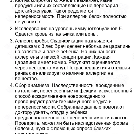
Кал на копрологию. Анализ выявляет, какие
продукты или их составляющие не переварил
детский желудок. Так определяется
непереносимость. При аллергии белок полностью
не усвоится.
Исследование на уровень иммуноглобулинов Е.
Сдается кровь из пальчика или вены.
Аллергопробы. Скарификация назначается
детишкам с 3 лет. Врач делает небольшие царапины
на запястье и плече ребенка. На них наносят
аллергены в низкой концентрации. Каждая
царапина имеет номер. Результат оценивается
через несколько минут. Покрасневшая или отекшая
ранка сигнализирует о наличии аллергии на
вещество.
Сбор анамнеза. Наследственность, врожденные
патологии, перенесенные инфекции, искусственный
способ вскармливания новорожденного
провоцируют развитие иммунного недуга и
непереносимости. Собранные данные помогают
доктору узнать, откуда у ребенка
предрасположенность к непереносимости лактозы.
Проверить, может ли быть наследственная форма
болезни, нужно с помощью опроса близких
родственников.