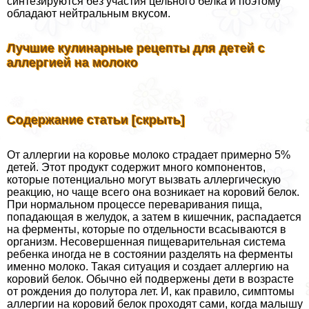
синтезируются без участия цельного белка и поэтому
обладают нейтральным вкусом.
Лучшие кулинарные рецепты для детей с
аллергией на молоко
Содержание статьи [скрыть]
От аллергии на коровье молоко страдает примерно 5%
детей. Этот продукт содержит много компонентов,
которые потенциально могут вызвать аллергическую
реакцию, но чаще всего она возникает на коровий белок.
При нормальном процессе переваривания пища,
попадающая в желудок, а затем в кишечник, распадается
на ферменты, которые по отдельности всасываются в
организм. Несовершенная пищеварительная система
ребенка иногда не в состоянии разделять на ферменты
именно молоко. Такая ситуация и создает аллергию на
коровий белок. Обычно ей подвержены дети в возрасте
от рождения до полутора лет. И, как правило, симптомы
аллергии на коровий белок проходят сами, когда малышу