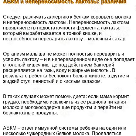
АБКМ и непереносимость лактозы: различия
Следует различать аллергию к белкам коровьего молока
и непереносимость лактозы. Непереносимость лактозы
проявляется в недостаточности фермента лактазы,
который выpaбатывается в тонкой кишке, и
неспособности переварить лактозу – молочный сахар.
Организм малыша не может полностью переварить и
усвоить лактозу – и в непереваренном виде она попадает
в толстый кишечник, где под действием бактерий
расщепляется на газы, воду и жирные кислоты. В
результате ребенка беспокоят боль в животе, вздутие и
жидкий стул, пeниcтый и с кислым запахом.
В таких случаях может помочь диета: если мама кормит
гpyдью, необходимо исключить из ее рациона питания
молоко и молокосодержащие продукты и перейти на
безлактозные продукты.
АБКМ – ответ иммунной системы ребенка на один или
несколько чужеродных белков молока. Проявляться