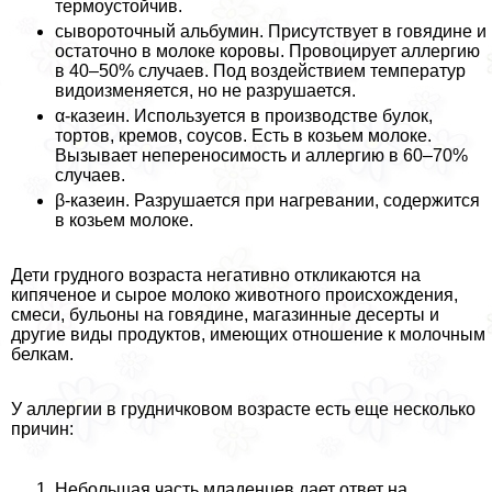
термоустойчив.
сывороточный альбумин. Присутствует в говядине и
остаточно в молоке коровы. Провоцирует аллергию
в 40–50% случаев. Под воздействием температур
видоизменяется, но не разрушается.
α-казеин. Используется в производстве булок,
тортов, кремов, соусов. Есть в козьем молоке.
Вызывает непереносимость и аллергию в 60–70%
случаев.
β-казеин. Разрушается при нагревании, содержится
в козьем молоке.
Дети грудного возраста негативно откликаются на
кипяченое и сырое молоко животного происхождения,
смеси, бульоны на говядине, магазинные десерты и
другие виды продуктов, имеющих отношение к молочным
белкам.
У аллергии в грудничковом возрасте есть еще несколько
причин:
Небольшая часть младенцев дает ответ на