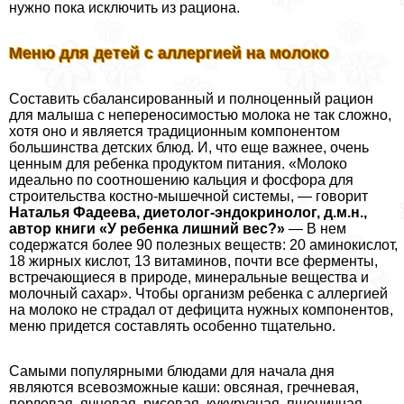
нужно пока исключить из рациона.
Меню для детей с аллергией на молоко
Составить сбалансированный и полноценный рацион
для малыша с непереносимостью молока не так сложно,
хотя оно и является традиционным компонентом
большинства детских блюд. И, что еще важнее, очень
ценным для ребенка продуктом питания. «Молоко
идеально по соотношению кальция и фосфора для
строительства костно-мышечной системы, — говорит
Наталья Фадеева, диетолог-эндокринолог, д.м.н.,
автор книги «У ребенка лишний вес?»
— В нем
содержатся более 90 полезных веществ: 20 аминокислот,
18 жирных кислот, 13 витаминов, почти все ферменты,
встречающиеся в природе, минеральные вещества и
молочный сахар». Чтобы организм ребенка с аллергией
на молоко не страдал от дефицита нужных компонентов,
меню придется составлять особенно тщательно.
Самыми популярными блюдами для начала дня
являются всевозможные каши: овсяная, гречневая,
перловая, ячневая, рисовая, кукурузная, пшеничная,