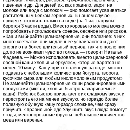
пшенная и др. Для детей их, как правило, варят на
молоке или воде с молоком — оно помогает усваиваться
растительным белкам зерновых. В нашем случае
придется готовить только на воде (на 1 часть крупы
берется 3 части воды). Вместо коровьего молока можно
попробовать использовать соевое, овсяное или рисовое.
«Каши выбирайте цельнозерновые, они полезнее: в них
много клетчатки, они медленнее усваиваются и дают
энергию на более длительный период, так что после них
долго не возникает чувство голода, — говорит Наталья
Фадеева. — Можно использовать вместо цельнозерновой
овсяной каши хлопья «Геркулес», которые варятся не
менее 10 минут. Кашу, приготовленную на воде, можно
подавать с небольшим количеством йогурта, творога,
кусочком сыра или любым кисломолочным продуктом».
Не заменяйте цельнозерновые каши рафинированными
продуктами (мюсли, хлопья, быстроразвариваемые
каши). Ребенок быстро привыкает к их сладкому вкусу, и
перестроить его на менее вкусную, но гораздо более
полезную обучную кашу гораздо сложнее, чем сразу
приучить к правильной еде Улучшить вкус блюда помогут
ягоды, мелкопорезаные фрукты, небольшое количество
меда или варенья.