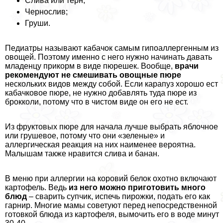
Слива или терн;
Чернослив;
Груши.
Педиатры называют кабачок самым гипоаллергенным из
овощей. Поэтому именно с него нужно начинать давать
младенцу прикорм в виде пюрешек. Вообще,
врачи
рекомендуют не смешивать овощные пюре
нескольких видов между собой. Если карапуз хорошо ест
кабачковое пюре, не нужно добавлять туда пюре из
брокколи, потому что в чистом виде он его не ест.
Из фруктовых пюре для начала лучше выбрать яблочное
или грушевое, потому что они «зеленые» и
аллергическая реакция на них наименее вероятна.
Малышам также нравится слива и банан.
В меню при аллергии на коровий белок охотно включают
картофель. Ведь
из него можно приготовить много
блюд
– сварить супчик, испечь пирожки, подать его как
гарнир. Многие мамы советуют перед непосредственной
готовкой блюда из картофеля, вымочить его в воде минут