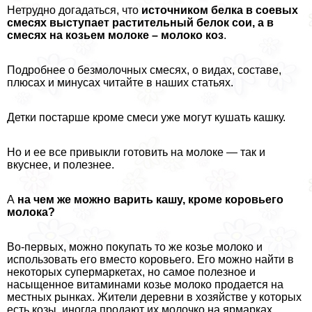
Нетрудно догадаться, что
источником белка в соевых
смесях выступает растительный белок сои, а в
смесях на козьем молоке – молоко коз
.
Подробнее о безмолочных смесях, о видах, составе,
плюсах и минусах читайте в наших статьях.
Детки постарше кроме смеси уже могут кушать кашку.
Но и ее все привыкли готовить на молоке — так и
вкуснее, и полезнее.
А
на чем же можно варить кашу, кроме коровьего
молока?
Во-первых, можно покупать то же козье молоко и
использовать его вместо коровьего. Его можно найти в
некоторых супермаркетах, но самое полезное и
насыщенное витаминами козье молоко продается на
местных рынках. Жители деревни в хозяйстве у которых
есть козы, иногда продают их молочко на ярмарках.