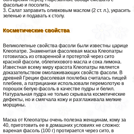
фасолью и посолить;
3. Салат заправить оливковым маслом (2 ст. л.), украсить
зеленью и подавать к столу.
Косметические свойства
Великолепные свойства фасоли были известны царице
Клеопатре. Знаменитая фасолевая маска Клеопатры
готовилась из отваренной и протертой через сито
красной фасоли, облепихового масла и сока лимона.
Известная всему миру красота Клеопатры является
доказательством омолаживающих свойств фасоли. В
древней Греции фасолевая похлебка считалась пищей
плебеев, а патрицианки использовали перемолотую в
порошок белую фасоль в качестве пудры и белил.
Натуральная пудра не только скрывала косметические
дефекты, но и смягчала кожу и разглаживала мелкие
морщины.
Маска от Клеопатры очень полезна женщинам, кому за
40, приготовить ее в домашних условиях не сложно:
вареная фасоль (100 г) протирается через сито, в