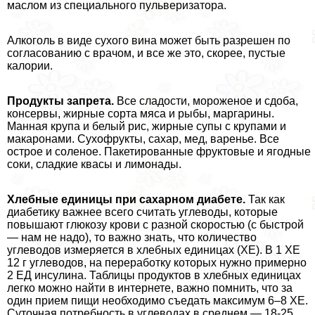
маслом из специального пульверизатора.
Алкоголь в виде сухого вина может быть разрешен по
согласованию с врачом, и все же это, скорее, пустые
калории.
Продукты запрета.
Все сладости, мороженое и сдоба,
консервы, жирные сорта мяса и рыбы, маргарины.
Манная крупа и белый рис, жирные супы с крупами и
макаронами. Сухофрукты, сахар, мед, варенье. Все
острое и соленое. Пакетированные фруктовые и ягодные
соки, сладкие квасы и лимонады.
Хлебные единицы при сахарном диабете.
Так как
диабетику важнее всего считать углеводы, которые
повышают глюкозу крови с разной скоростью (с быстрой
— нам не надо), то важно знать, что количество
углеводов измеряется в хлебных единицах (ХЕ). В 1 ХЕ
12 г углеводов, на переработку которых нужно примерно
2 ЕД инсулина. Таблицы продуктов в хлебных единицах
легко можно найти в интернете, важно помнить, что за
один прием пищи необходимо съедать максимум 6–8 ХЕ.
Суточная потребность в углеводах в среднем — 18-25