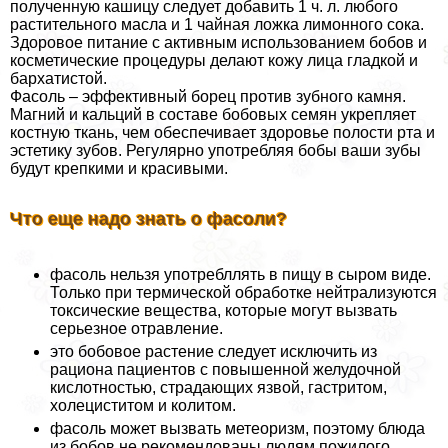
полученную кашицу следует добавить 1 ч. л. любого
растительного масла и 1 чайная ложка лимонного сока.
Здоровое питание с активным использованием бобов и
косметические процедуры делают кожу лица гладкой и
бархатистой.
Фасоль – эффективный борец против зубного камня.
Магний и кальций в составе бобовых семян укрепляет
костную ткань, чем обеспечивает здоровье полости рта и
эстетику зубов. Регулярно употрeбляя бобы ваши зубы
будут крепкими и красивыми.
Что еще надо знать о фасоли?
фасоль нельзя употрeбллять в пищу в сыром виде.
Только при термической обработке нейтрализуются
токсические вещества, которые могут вызвать
серьезное отравление.
это бобовое растение следует исключить из
рациона пациентов с повышенной желудочной
кислотностью, страдающих язвой, гастритом,
холециститом и колитом.
фасоль может вызвать метеоризм, поэтому блюда
из бобов не рекомендованы людям пожилого