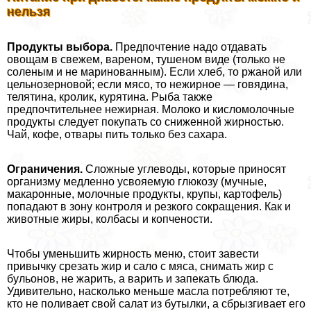
нельзя
Продукты выбора.
Предпочтение надо отдавать
овощам в свежем, вареном, тушеном виде (только не
соленым и не маринованным). Если хлеб, то ржаной или
цельнозерновой; если мясо, то нежирное — говядина,
телятина, кролик, курятина. Рыба также
предпочтительнее нежирная. Молоко и кисломолочные
продукты следует покупать со сниженной жирностью.
Чай, кофе, отвары пить только без сахара.
Ограничения.
Сложные углеводы, которые приносят
организму медленно усвояемую глюкозу (мучные,
макаронные, молочные продукты, крупы, картофель)
попадают в зону контроля и резкого сокращения. Как и
животные жиры, колбасы и копчености.
Чтобы уменьшить жирность меню, стоит завести
привычку срезать жир и сало с мяса, снимать жир с
бульонов, не жарить, а варить и запекать блюда.
Удивительно, насколько меньше масла потрeбляют те,
кто не поливает свой салат из бутылки, а сбрызгивает его