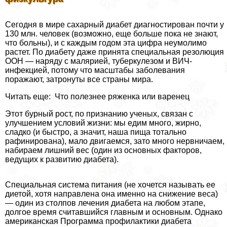
Сегодня в мире сахарный диабет диагностирован почти у
130 млн. человек (возможно, еще больше пока не знают,
что больны), и с каждым годом эта цифра неумолимо
растет. По диабету даже принята специальная резолюция
ООН — наряду с малярией, туберкулезом и ВИЧ-
инфекцией, потому что масштабы заболевания
поражают, затронуты все страны мира.
Читать еще: Что полезнее ряженка или варенец
Этот бурный рост, по признанию ученых, связан с
улучшением условий жизни: мы едим много, жирно,
сладко (и быстро, а значит, наша пища тотально
рафинирована), мало двигаемся, зато много нервничаем,
набираем лишний вес (один из основных факторов,
ведущих к развитию диабета).
Специальная система питания (не хочется называть ее
диетой, хотя направлена она именно на снижение веса)
— один из столпов лечения диабета на любом этапе,
долгое время считавшийся главным и основным. Однако
американская Программа профилактики диабета