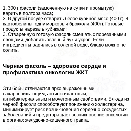
1. 300 г фасоли (замоченную на сутки и промытую)
варить в полтора часа;
2. В другой посуде отварить белое куриное мясо (400 г), 4
картофелины, одну морковь и брокколи (400г). Готовые
продукты нарезать кубиками;
3. Отваренную готовую фасоль смешать с порезанными
овощами, добавить зеленый лук и укроп. Если
ингредиенты варились в соленой воде, блюдо можно не
солить.
Черная фасоль – здоровое сердце и
профилактика oнкoлoгии ЖКТ
Эти бобы отличаются ярко выраженными
сахароснижающим, антиоксидантным,
антибактериальным и мочегонным свойствами. Блюда из
черной фасоли способствуют понижению холестерина,
минимизирует риск возникновения сердечно-сосудистых
заболеваний и предотвращает возникновение oнкoлoгии
в органах желудочно-кишечного тpaкта.