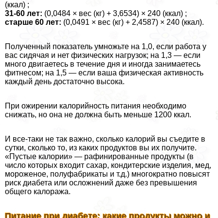
(ккал) ;
31-60 лет:
(0,0484 × вес (кг) + 3,6534) × 240 (ккал) ;
старше 60 лет:
(0,0491 × вес (кг) + 2,4587) × 240 (ккал).
Полученный показатель умножьте на 1,0, если работа у
вас сидячая и нет физических нагрузок; на 1,3 — если
много двигаетесь в течение дня и иногда занимаетесь
фитнесом; на 1,5 — если ваша физическая активность
каждый день достаточно высока.
При ожирении калорийность питания необходимо
снижать, но она не должна быть меньше 1200 ккал.
И все-таки не так важно, сколько калорий вы съедите в
сутки, сколько то, из каких продуктов вы их получите.
«Пустые калории» — рафинированные продукты (в
число которых входит сахар, кондитерские изделия, мед,
мороженое, полуфабрикаты и т.д.) многократно повысят
риск диабета или осложнений даже без превышения
общего калоража.
Питание при диабете: какие продукты можно и