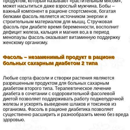
продуктом, который называют «растительным мясом»,
может насытиться даже взрослый мужчина. Бобы –
важный компонент в рационе спортсменов, богатая
белками фасоль является источником энергии и
строительным материалом для мышц. Стручковая
фасоль при диабете время беременности, восполнит
дефицит железа, кальция и магния во,а в период
менопаузы фасоль оказывает витаминную поддержку
женскому организму.
Фасоль – незаменимый продукт в рационе
больных сахарным диабетом 2 типа
Любые сорта фасоли и створки растения являются
разрешенным продуктом для больных сахарным
диабетом второго типа. Терапевтическое лечение
диабета в сочетании с оздоровительной фасолевой
диетой позволяет поддерживать работу поджелудочной
железы и ускорять выведение шлаков и токсинов из
организма. Фасоль в рационе диабетика позволяет
существенно расширить и разнообразить меню без вреда
здоровью.