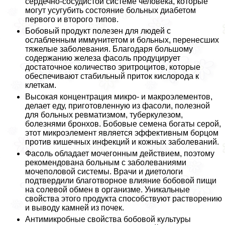
сердечно-сосудистой системе человека, которые
могут усугубить состояние больных диабетом
первого и второго типов.
Бобовый продукт полезен для людей с
ослабленным иммунитетом и больных, перенесших
тяжелые заболевания. Благодаря большому
содержанию железа фасоль продуцирует
достаточное количество эритроцитов, которые
обеспечивают стабильный приток кислорода к
клеткам.
Высокая концентрация микро- и макроэлементов,
делает еду, приготовленную из фасоли, полезной
для больных ревматизмом, туберкулезом,
болезнями бронхов. Бобовые семена богаты серой,
этот микроэлемент является эффективным борцом
против кишечных инфекций и кожных заболеваний.
Фасоль обладает мочегонным действием, поэтому
рекомендована больным с заболеваниями
мочепoлoвoй системы. Врачи и диетологи
подтвердили благотворное влияние бобовой пищи
на солевой обмен в организме. Уникальные
свойства этого продукта способствуют растворению
и выводу камней из почек.
Антимикробные свойства бобовой культуры