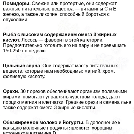
Помидоры.
Свежие или протертые, они содержат
важные питательные вещества — витамины С и Е,
железо, а также ликопин, способный бороться с
опухолями.
Рыба с высоким содержанием омега-3 жирных
кислот.
Лосось — фаворит в этой категории.
Предпочтительно готовить его на пару и не превышать
150-250 г в неделю.
Цельные зерна.
Они содержат массу питательных
веществ, которые нам необходимы: магний, хром,
фолиевую кислоту.
Орехи.
30 г орехов обеспечивают организм полезными
жирами, помогают управлять чувством голода, дают
порцию магния и клетчатки. Грецкие орехи и семена льна
также содержат омега-3 жирные кислоты.
Обезжиренное молоко и йогурты.
В дополнение к
кальцию молочные продукты являются хорошим
источником витамина D.