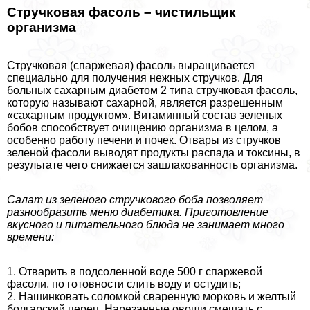
Стручковая фасоль – чистильщик
организма
Стручковая (спаржевая) фасоль выращивается
специально для получения нежных стручков. Для
больных сахарным диабетом 2 типа стручковая фасоль,
которую называют сахарной, является разрешенным
«сахарным продуктом». Витаминный состав зеленых
бобов способствует очищению организма в целом, а
особенно работу печени и почек. Отвары из стручков
зеленой фасоли выводят продукты распада и токсины, в
результате чего снижается зашлакованность организма.
Салат из зеленого стручкового боба позволяет
разнообразить меню диабетика. Приготовление
вкусного и питательного блюда не занимает много
времени:
1. Отварить в подсоленной воде 500 г спаржевой
фасоли, по готовности слить воду и остудить;
2. Нашинковать соломкой сваренную морковь и желтый
болгарский перец. Нарезанные овощи смешать с