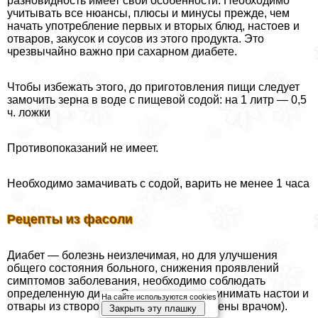
разновидность имеет свои особенности. Необходимо
учитывать все нюансы, плюсы и минусы прежде, чем
начать употрeбление первых и вторых блюд, настоев и
отваров, закусок и соусов из этого продукта. Это
чрезвычайно важно при сахарном диабете.
Чтобы избежать этого, до приготовления пищи следует
замочить зерна в воде с пищевой содой: на 1 литр — 0,5
ч. ложки
Противопоказаний не имеет.
Необходимо замачивать с содой, варить не менее 1 часа
Рецепты из фасоли
Диабет — болезнь неизлечимая, но для улучшения
общего состояния больного, снижения проявлений
симптомов заболевания, необходимо соблюдать
определенную диету. Своевременно принимать настои и
На сайте используются cookies
отвары из створок фасоли (если назначены врачом).
Закрыть эту плашку