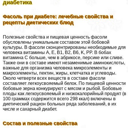
диабетика
Фасоль при диабете: лечебные свойства и
рецепты диетических блюд
Полезные свойства и пищевая ценность фасоли
обусловлены уникальным составом этой бобовой
культуры. В фасоли сконцентрированы необходимые для
человека витамины A, E, B1, B2, B6, K, PP. В бобах
витамина С больше, чем в абрикосе, персике или сливе.
Также они в составе имеют незаменимые аминокислоты,
важные для организма человека микроэлементы и
макроэлементы, пектин, жиры, клетчатка и углеводы.
Около четверти всех веществ в составе фасоли
составляет легкоусвояемый белок. По пищевой ценности
бобовые зерна конкурируют с мясом и рыбой. Бобовые
плоды как легкоусвояемый и низкокалорийный продукт (в
100 граммах содержится всего 298 ккал) включены в
диетический рацион больных ряда заболеваний, в их
числе и сахарный диабет.
Состав и полезные свойства