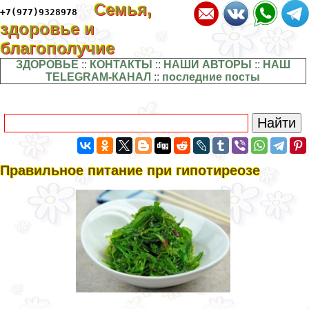
Семья,
+7(977)9328978
здоровье и
благополучие
ЗДОРОВЬЕ
::
КОНТАКТЫ
::
НАШИ АВТОРЫ
::
НАШ
TELEGRAM-КАНАЛ
::
последние посты
Правильное питание при гипотиреозе