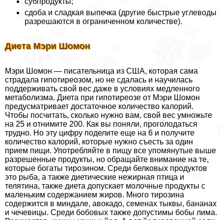
субпродукты;
сдоба и сладкая выпечка (другие быстрые углеводы
разрешаются в ограниченном количестве).
Диета Мэри Шомон
Мэри Шомон — писательница из США, которая сама
страдала гипотиреозом, но не сдалась и научилась
поддерживать свой вес даже в условиях медленного
метаболизма. Диета при гипотиреозе от Мэри Шомон
предусматривает достаточное количество калорий.
Чтобы посчитать, сколько нужно вам, свой вес умножьте
на 25 и отнимите 200. Как вы поняли, проголодаться
трудно. Но эту цифру поделите еще на 6 и получите
количество калорий, которые нужно съесть за один
прием пищи. Употрeбляйте в пищу все упомянутые выше
разрешенные продукты, но обращайте внимание на те,
которые богаты тирозином. Среди белковых продуктов
это рыба, а также диетические нежирная птица и
телятина, также диета допускает молочные продукты с
маленьким содержанием жиров. Много тирозина
содержится в миндале, авокадо, семенах тыквы, бананах
и чечевицы. Среди бобовых также допустимы бобы лима.