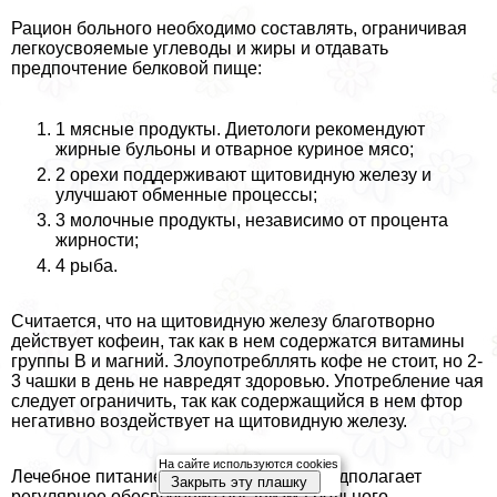
Рацион больного необходимо составлять, ограничивая
легкоусвояемые углеводы и жиры и отдавать
предпочтение белковой пище:
1 мясные продукты. Диетологи рекомендуют
жирные бульоны и отварное куриное мясо;
2 орехи поддерживают щитовидную железу и
улучшают обменные процессы;
3 молочные продукты, независимо от процента
жирности;
4 рыба.
Считается, что на щитовидную железу благотворно
действует кофеин, так как в нем содержатся витамины
группы В и магний. Злоупотрeбллять кофе не стоит, но 2-
3 чашки в день не навредят здоровью. Употрeбление чая
следует ограничить, так как содержащийся в нем фтор
негативно воздействует на щитовидную железу.
На сайте используются cookies
Лечебное питание при гипотиреозе предполагает
Закрыть эту плашку
регулярное обеспечение организма больного