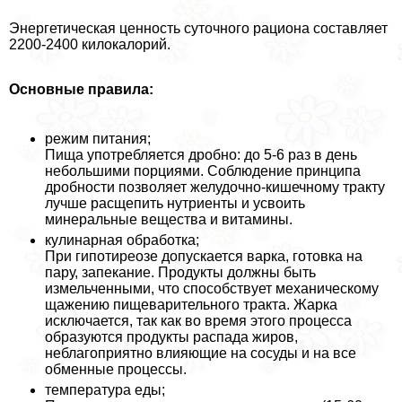
Энергетическая ценность суточного рациона составляет
2200-2400 килокалорий.
Основные правила:
режим питания;
Пища употрeбляется дробно: до 5-6 раз в день
небольшими порциями. Соблюдение принципа
дробности позволяет желудочно-кишечному тpaкту
лучше расщепить нутриенты и усвоить
минеральные вещества и витамины.
кулинарная обработка;
При гипотиреозе допускается варка, готовка на
пару, запекание. Продукты должны быть
измельченными, что способствует механическому
щажению пищеварительного тpaкта. Жарка
исключается, так как во время этого процесса
образуются продукты распада жиров,
нeблагоприятно влияющие на сосуды и на все
обменные процессы.
температура еды;