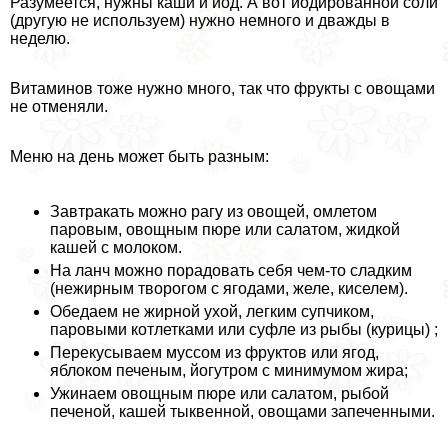
Разумеется, нужны каши и йод. А вот йодированной соли
(другую не используем) нужно немного и дважды в
неделю.
Витаминов тоже нужно много, так что фрукты с овощами
не отменяли.
Меню на день может быть разным:
Завтpaкать можно рагу из овощей, омлетом
паровым, овощным пюре или салатом, жидкой
кашей с молоком.
На ланч можно порадовать себя чем-то сладким
(нежирным творогом с ягодами, желе, киселем).
Обедаем не жирной ухой, легким супчиком,
паровыми котлетками или суфле из рыбы (курицы) ;
Перекусываем муссом из фруктов или ягод,
яблоком печеным, йогутром с минимумом жира;
Ужинаем овощным пюре или салатом, рыбой
печеной, кашей тыквенной, овощами запеченными.