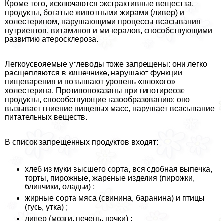
Кроме того, исключаются экстpaктивные вещества,
продукты, богатые животными жирами (ливер) и
холестерином, нарушающими процессы всасывания
нутриентов, витаминов и минералов, способствующими
развитию атеросклероза.
Легкоусвояемые углеводы тоже запрещены: они легко
расщепляются в кишечнике, нарушают функции
пищеварения и повышают уровень «плохого»
холестерина. Противопоказаны при гипотиреозе
продукты, способствующие газообразованию: оно
вызывает гниение пищевых масс, нарушает всасывание
питательных веществ.
В список запрещенных продуктов входят:
хлеб из муки высшего сорта, вся сдобная выпечка,
торты, пирожные, жареные изделия (пирожки,
блинчики, оладьи) ;
жирные сорта мяса (свинина, бapaнина) и птицы
(гусь, утка) ;
ливер (мозги, печень, почки) ;