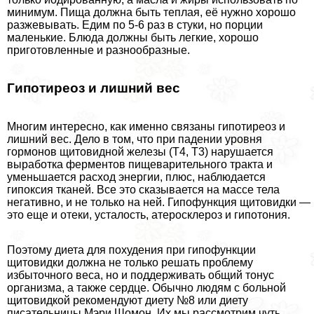
минимум. Пища должна быть теплая, её нужно хорошо
разжевывать. Едим по 5-6 раз в стуки, но порции
маленькие. Блюда должны быть легкие, хорошо
приготовленные и разнообразные.
Гипотиреоз и лишний вес
Многим интересно, как именно связаны гипотиреоз и
лишний вес. Дело в том, что при падении уровня
гормонов щитовидной железы (Т4, Т3) нарушается
выработка ферментов пищеварительного тpaкта и
уменьшается расход энергии, плюс, наблюдается
гипоксия тканей. Все это сказывается на массе тела
негативно, и не только на ней. Гипофункция щитовидки —
это еще и отеки, усталость, атеросклероз и гипотония.
Поэтому диета для похудения при гипофункции
щитовидки должна не только решать проблему
избыточного веса, но и поддерживать общий тонус
организма, а также сердце. Обычно людям с больной
щитовидкой рекомендуют диету №8 или диету
писательницы Мэри Шомон. Их мы рассмотрим чуть