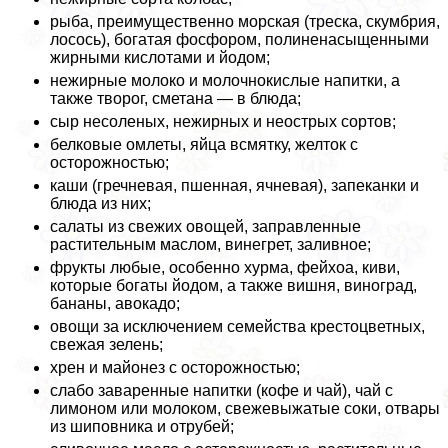
рыба, преимущественно морская (треска, скумбрия,
лосось), богатая фосфором, полиненасыщенными
жирными кислотами и йодом;
нежирные молоко и молочнокислые напитки, а
также творог, сметана — в блюда;
сыр несоленых, нежирных и неострых сортов;
белковые омлеты, яйца всмятку, желток с
осторожностью;
каши (гречневая, пшенная, ячневая), запеканки и
блюда из них;
салаты из свежих овощей, заправленные
растительным маслом, винегрет, заливное;
фрукты любые, особенно хурма, фейхоа, киви,
которые богаты йодом, а также вишня, виноград,
бананы, авокадо;
овощи за исключением семейства крестоцветных,
свежая зелень;
хрен и майонез с осторожностью;
слабо заваренные напитки (кофе и чай), чай с
лимоном или молоком, свежевыжатые соки, отвары
из шиповника и отрубей;