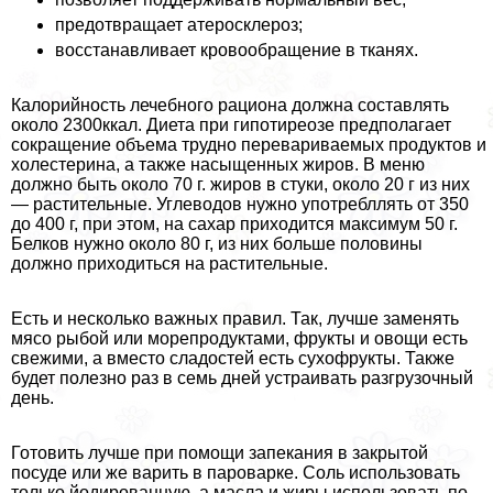
предотвращает атеросклероз;
восстанавливает кровообращение в тканях.
Калорийность лечебного рациона должна составлять
около 2300ккал. Диета при гипотиреозе предполагает
сокращение объема трудно перевариваемых продуктов и
холестерина, а также насыщенных жиров. В меню
должно быть около 70 г. жиров в стуки, около 20 г из них
— растительные. Углеводов нужно употрeбллять от 350
до 400 г, при этом, на сахар приходится максимум 50 г.
Белков нужно около 80 г, из них больше половины
должно приходиться на растительные.
Есть и несколько важных правил. Так, лучше заменять
мясо рыбой или морепродуктами, фрукты и овощи есть
свежими, а вместо сладостей есть сухофрукты. Также
будет полезно раз в семь дней устраивать разгрузочный
день.
Готовить лучше при помощи запекания в закрытой
посуде или же варить в пароварке. Соль использовать
только йодированную, а масла и жиры использовать по