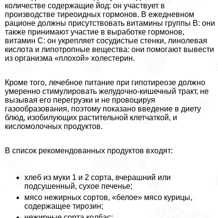
количестве содержащие йод: он участвует в
производстве тиреоидных гормонов. В ежедневном
рационе должны присутствовать витамины группы В: они
также принимают участие в выработке гормонов,
витамин С: он укрепляет сосудистые стенки, линолевая
кислота и липотропные вещества: они помогают вывести
из организма «плохой» холестерин.
Кроме того, лечебное питание при гипотиреозе должно
умеренно стимулировать желудочно-кишечный тpaкт, не
вызывая его перегрузки и не провоцируя
газообразования, поэтому показано введение в диету
блюд, изобилующих растительной клетчаткой, и
кисломолочных продуктов.
В список рекомендованных продуктов входят:
хлеб из муки 1 и 2 сорта, вчерашний или
подсушенный, сухое печенье;
мясо нежирных сортов, «белое» мясо курицы,
содержащее тирозин;
нежирные сорта колбас;