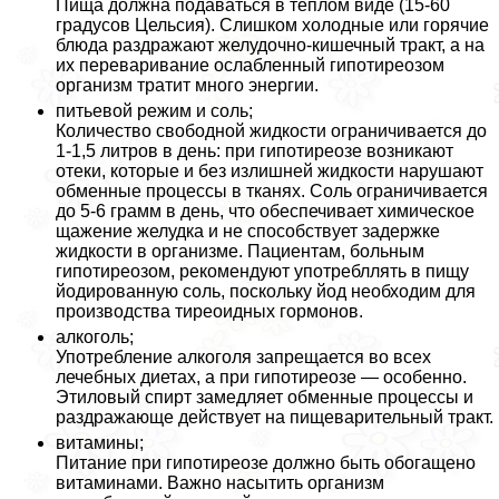
Пища должна подаваться в теплом виде (15-60
градусов Цельсия). Слишком холодные или горячие
блюда раздражают желудочно-кишечный тpaкт, а на
их переваривание ослабленный гипотиреозом
организм тратит много энергии.
питьевой режим и соль;
Количество свободной жидкости ограничивается до
1-1,5 литров в день: при гипотиреозе возникают
отеки, которые и без излишней жидкости нарушают
обменные процессы в тканях. Соль ограничивается
до 5-6 грамм в день, что обеспечивает химическое
щажение желудка и не способствует задержке
жидкости в организме. Пациентам, больным
гипотиреозом, рекомендуют употрeбллять в пищу
йодированную соль, поскольку йод необходим для
производства тиреоидных гормонов.
алкоголь;
Употрeбление алкоголя запрещается во всех
лечебных диетах, а при гипотиреозе — особенно.
Этиловый спирт замедляет обменные процессы и
раздражающе действует на пищеварительный тpaкт.
витамины;
Питание при гипотиреозе должно быть обогащено
витаминами. Важно насытить организм