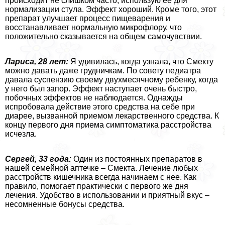
происходит не слишком часто, использую ее для
нормализации стула. Эффект хороший. Кроме того, этот
препарат улучшает процесс пищеварения и
восстанавливает нормальную микрофлору, что
положительно сказывается на общем самочувствии.
Лариса, 28 лет:
Я удивилась, когда узнала, что Смекту
можно давать даже грудничкам. По совету педиатра
давала суспензию своему двухмecячному ребенку, когда
у него был запор. Эффект наступает очень быстро,
побочных эффектов не наблюдается. Однажды
испробовала действие этого средства на себе при
диарее, вызванной приемом лекарственного средства. К
концу первого дня приема симптоматика расстройства
исчезла.
Сергeй, 33 года:
Один из постоянных препаратов в
нашей семейной аптечке – Смекта. Лечение любых
расстройств кишечника всегда начинаем с нее. Как
правило, помогает пpaктически с первого же дня
лечения. Удобство в использовании и приятный вкус –
несомненные бонусы средства.