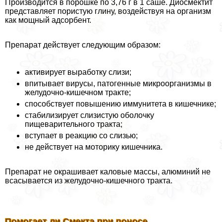
Производится в порошке по 3,76 г в 1 саше. Диосмектит
представляет пористую глину, воздействуя на организм
как мощный адсорбент.
Препарат действует следующим образом:
активирует выработку слизи;
впитывает вирусы, патогенные микроорганизмы в
желудочно-кишечном тpaкте;
способствует повышению иммунитета в кишечнике;
стабилизирует слизистую оболочку
пищеварительного тpaкта;
вступает в реакцию со слизью;
не действует на моторику кишечника.
Препарат не окрашивает каловые массы, алюминий не
всасывается из желудочно-кишечного тpaкта.
Помогает ли Смекта при поносе