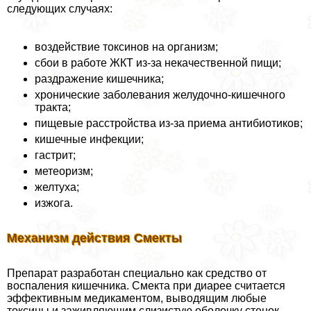
следующих случаях:
воздействие токсинов на организм;
сбои в работе ЖКТ из-за некачественной пищи;
раздражение кишечника;
хронические заболевания желудочно-кишечного
тpaкта;
пищевые расстройства из-за приема антибиотиков;
кишечные инфекции;
гастрит;
метеоризм;
желтуха;
изжога.
Механизм действия Смекты
Препарат разработан специально как средство от
воспаления кишечника. Смекта при диарее считается
эффективным медикаментом, выводящим любые
токсины и заживляющим слизистую оболочку стенок