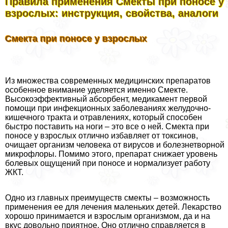
Правила применения Смекты при поносе у
взрослых: инструкция, свойства, аналоги
Смекта при поносе у взрослых
Из множества современных медицинских препаратов
особенное внимание уделяется именно Смекте.
Высокоэффективный абсорбент, медикамент первой
помощи при инфекционных заболеваниях желудочно-
кишечного тpaкта и отравлениях, который способен
быстро поставить на ноги – это все о ней. Смекта при
поносе у взрослых отлично избавляет от токсинов,
очищает организм человека от вирусов и болезнетворной
микрофлоры. Помимо этого, препарат снижает уровень
болевых ощущений при поносе и нормализует работу
ЖКТ.
Одно из главных преимуществ смекты – возможность
применения ее для лечения маленьких детей. Лекарство
хорошо принимается и взрослым организмом, да и на
вкус довольно приятное. Оно отлично справляется в