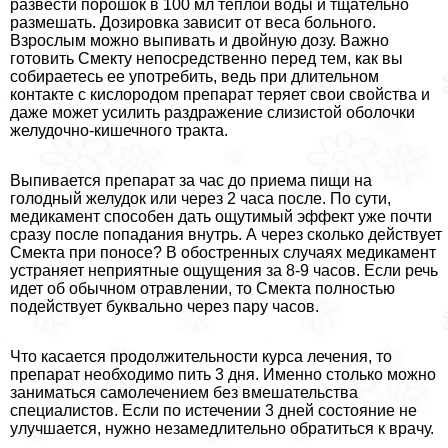
развести порошок в 100 мл теплой воды и тщательно
размешать. Дозировка зависит от веса больного.
Взрослым можно выпивать и двойную дозу. Важно
готовить Смекту непосредственно перед тем, как вы
собираетесь ее употребить, ведь при длительном
контакте с кислородом препарат теряет свои свойства и
даже может усилить раздражение слизистой оболочки
желудочно-кишечного тpaкта.
Выпивается препарат за час до приема пищи на
голодный желудок или через 2 часа после. По сути,
медикамент способен дать ощутимый эффект уже почти
сразу после попадания внутрь. А через сколько действует
Смекта при поносе? В обостренных случаях медикамент
устраняет неприятные ощущения за 8-9 часов. Если речь
идет об обычном отравлении, то Смекта полностью
подействует буквально через пару часов.
Что касается продолжительности курса лечения, то
препарат необходимо пить 3 дня. Именно столько можно
заниматься самолечением без вмешательства
специалистов. Если по истечении 3 дней состояние не
улучшается, нужно незамедлительно обратиться к врачу.