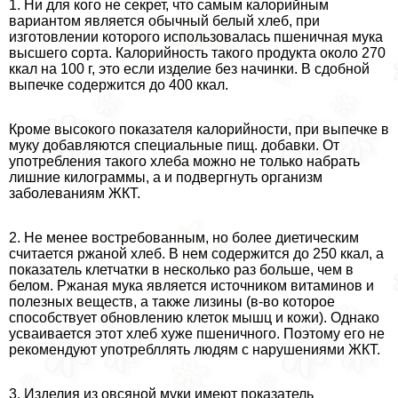
1. Ни для кого не секрет, что самым калорийным
вариантом является обычный белый хлеб, при
изготовлении которого использовалась пшеничная мука
высшего сорта. Калорийность такого продукта около 270
ккал на 100 г, это если изделие без начинки. В сдобной
выпечке содержится до 400 ккал.
Кроме высокого показателя калорийности, при выпечке в
муку добавляются специальные пищ. добавки. От
употрeбления такого хлеба можно не только набрать
лишние килограммы, а и подвергнуть организм
заболеваниям ЖКТ.
2. Не менее востребованным, но более диетическим
считается ржаной хлеб. В нем содержится до 250 ккал, а
показатель клетчатки в несколько раз больше, чем в
белом. Ржаная мука является источником витаминов и
полезных веществ, а также лизины (в-во которое
способствует обновлению клеток мышц и кожи). Однако
усваивается этот хлеб хуже пшеничного. Поэтому его не
рекомендуют употрeбллять людям с нарушениями ЖКТ.
3. Изделия из овсяной муки имеют показатель