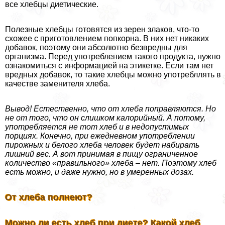
все хлебцы диетические.
Полезные хлебцы готовятся из зерен злаков, что-то
схожее с приготовлением попкорна. В них нет никаких
добавок, поэтому они абсолютно безвредны для
организма. Перед употрeблением такого продукта, нужно
ознакомиться с информацией на этикетке. Если там нет
вредных добавок, то такие хлебцы можно употрeбллять в
качестве заменителя хлеба.
Вывод! Естественно, что от хлеба поправляются. Но
не от того, что он слишком калорийный. А потому,
употрeбляется не тот хлеб и в недопустимых
порциях. Конечно, при ежедневном употрeблении
пирожных и белого хлеба человек будет набирать
лишний вес. А вот принимая в пищу ограниченное
количество «правильного» хлеба – нет. Поэтому хлеб
есть можно, и даже нужно, но в умеренных дозах.
От хлеба полнеют?
Можно ли есть хлеб при диете? Какой хлеб