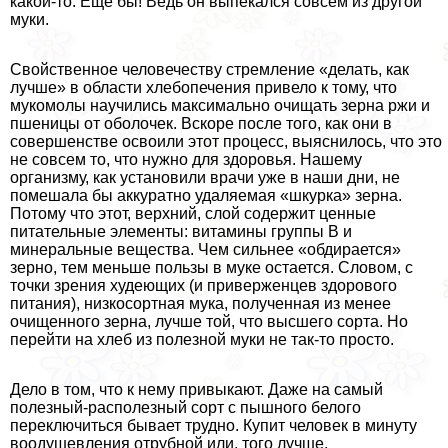
какой-то. Еще бы! Ведь он выпекался совсем из другой
муки.
Свойственное человечеству стремление «делать, как
лучше» в области хлебопечения привело к тому, что
мукомолы научились максимально очищать зерна ржи и
пшеницы от оболочек. Вскоре после того, как они в
совершенстве освоили этот процесс, выяснилось, что это
не совсем то, что нужно для здоровья. Нашему
организму, как установили врачи уже в наши дни, не
помешала бы аккуратно удаляемая «шкурка» зерна.
Потому что этот, верхний, слой содержит ценные
питательные элементы: витамины группы В и
минеральные вещества. Чем сильнее «обдирается»
зерно, тем меньше пользы в муке остается. Словом, с
точки зрения худеющих (и приверженцев здорового
питания), низкосортная мука, полученная из менее
очищенного зерна, лучше той, что высшего сорта. Но
перейти на хлеб из полезной муки не так-то просто.
Дело в том, что к нему привыкают. Даже на самый
полезный-располезный сорт с пышного белого
переключиться бывает трудно. Купит человек в минуту
воодушевления отрубной или, того лучше,