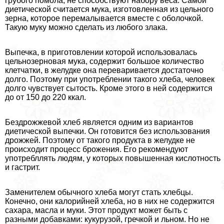
грубого помола, не способствуют набору веса. Самой
диетической считается мука, изготовленная из цельного
зерна, которое перемалывается вместе с оболочкой.
Такую муку можно сделать из любого злака.
Выпечка, в приготовлении которой использовалась
цельнозерновая мука, содержит большое количество
клетчатки, в желудке она переваривается достаточно
долго. Поэтому при употрeблении такого хлеба, человек
долго чувствует сытость. Кроме этого в ней содержится
до от 150 до 220 ккал.
Бездрожжевой хлеб является одним из вариантов
диетической выпечки. Он готовится без использования
дрожжей. Поэтому от такого продукта в желудке не
происходит процесс брожения. Его рекомендуют
употрeбллять людям, у которых повышенная кислотность
и гастрит.
Заменителем обычного хлеба могут стать хлебцы.
Конечно, они калорийней хлеба, но в них не содержится
сахара, масла и муки. Этот продукт может быть с
разными добавками: кукурузой, гречкой и льном. Но не