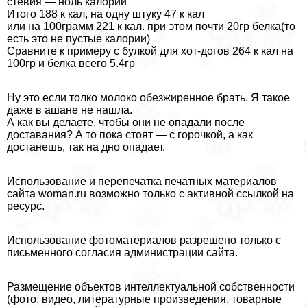
стевия — ноль калорий
Итого 188 к кал, на одну штуку 47 к кал
или на 100грамм 221 к кал. при этом почти 20гр белка(то
есть это не пустые калории)
Сравните к примеру с булкой для хот-догов 264 к кал на
100гр и белка всего 5.4гр
Ну это если толко молоко обезжиренное брать. Я такое
даже в ашане не нашла.
А как вы делаете, чтобы они не опадали после
доставания? А то пока стоят — с горочкой, а как
достанешь, так на дно опадает.
Использование и перепечатка печатных материалов
сайта woman.ru возможно только с активной ссылкой на
ресурс.
Использование фотоматериалов разрешено только с
письменного согласия администрации сайта.
Размещение объектов интеллектуальной собственности
(фото, видео, литературные произведения, товарные