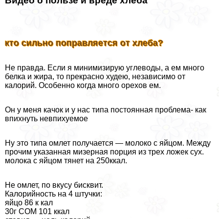
Видео о пользе и вреде хлеба
кто сильно поправляется от хлеба?
Не правда. Если я минимизирую углеводы, а ем много
белка и жира, то прекрасно худею, независимо от
калорий. Особенно когда много орехов ем.
Он у меня качок и у нас типа постоянная проблема- как
впихнуть невпиxyемое
Ну это типа омлет получается — молоко с яйцом. Между
прочим указанная мизерная порция из трех ложек сух.
молока с яйцом тянет на 250ккал.
Не омлет, по вкусу бисквит.
Калорийность на 4 штучки:
яйцо 86 к кал
30г СОМ 101 ккал