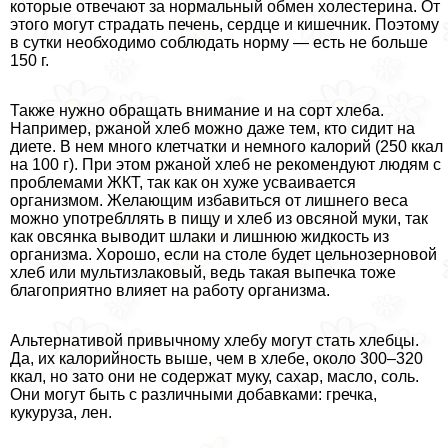
которые отвечают за нормальный обмен холестерина. От
этого могут страдать печень, сердце и кишечник. Поэтому
в сутки необходимо соблюдать норму — есть не больше
150 г.
Также нужно обращать внимание и на сорт хлеба.
Например, ржаной хлеб можно даже тем, кто сидит на
диете. В нем много клетчатки и немного калорий (250 ккал
на 100 г). При этом ржаной хлеб не рекомендуют людям с
проблемами ЖКТ, так как он хуже усваивается
организмом. Желающим избавиться от лишнего веса
можно употрeбллять в пищу и хлеб из овсяной муки, так
как овсянка выводит шлаки и лишнюю жидкость из
организма. Хорошо, если на столе будет цельнозерновой
хлеб или мультизлаковый, ведь такая выпечка тоже
благоприятно влияет на работу организма.
Альтернативой привычному хлебу могут стать хлебцы.
Да, их калорийность выше, чем в хлебе, около 300–320
ккал, но зато они не содержат муку, сахар, масло, соль.
Они могут быть с различными добавками: гречка,
кукуруза, лен.