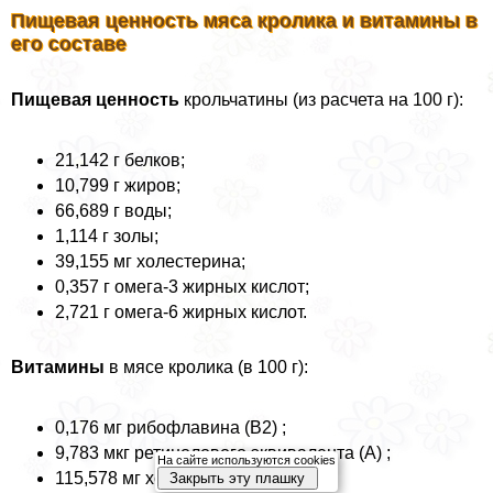
Пищевая ценность мяса кролика и витамины в
его составе
Пищевая ценность
крольчатины (из расчета на 100 г):
21,142 г белков;
10,799 г жиров;
66,689 г воды;
1,114 г золы;
39,155 мг холестерина;
0,357 г омега-3 жирных кислот;
2,721 г омега-6 жирных кислот.
Витамины
в мясе кролика (в 100 г):
0,176 мг рибофлавина (B2) ;
9,783 мкг ретинолового эквивалента (A) ;
На сайте используются cookies
115,578 мг холина (B4) ;
Закрыть эту плашку