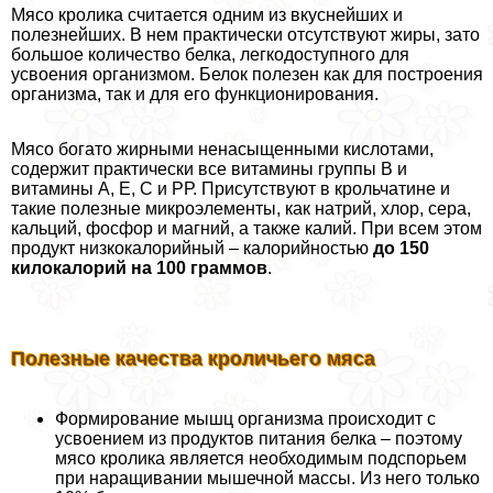
Мясо кролика считается одним из вкуснейших и
полезнейших. В нем пpaктически отсутствуют жиры, зато
большое количество белка, легкодоступного для
усвоения организмом. Белок полезен как для построения
организма, так и для его функционирования.
Мясо богато жирными ненасыщенными кислотами,
содержит пpaктически все витамины группы B и
витамины А, Е, С и РР. Присутствуют в крольчатине и
такие полезные микроэлементы, как натрий, хлор, сера,
кальций, фосфор и магний, а также калий. При всем этом
продукт низкокалорийный – калорийностью
до 150
килокалорий на 100 граммов
.
Полезные качества кроличьего мяса
Формирование мышц организма происходит с
усвоением из продуктов питания белка – поэтому
мясо кролика является необходимым подспорьем
при наращивании мышечной массы. Из него только