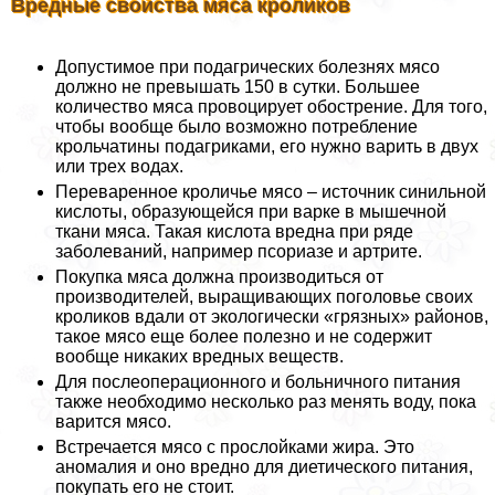
Вредные свойства мяса кроликов
Допустимое при подагрических болезнях мясо
должно не превышать 150 в сутки. Большее
количество мяса провоцирует обострение. Для того,
чтобы вообще было возможно потрeбление
крольчатины подагриками, его нужно варить в двух
или трех водах.
Переваренное кроличье мясо – источник синильной
кислоты, образующейся при варке в мышечной
ткани мяса. Такая кислота вредна при ряде
заболеваний, например псориазе и артрите.
Покупка мяса должна производиться от
производителей, выращивающих поголовье своих
кроликов вдали от экологически «грязных» районов,
такое мясо еще более полезно и не содержит
вообще никаких вредных веществ.
Для послеоперационного и больничного питания
также необходимо несколько раз менять воду, пока
варится мясо.
Встречается мясо с прослойками жира. Это
аномалия и оно вредно для диетического питания,
покупать его не стоит.