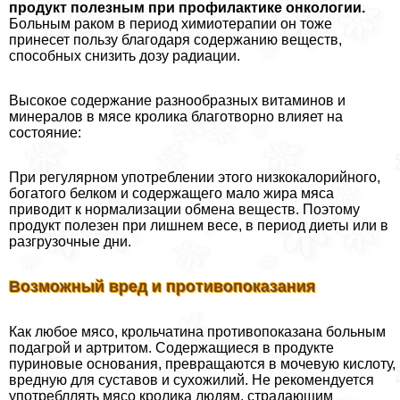
продукт полезным при профилактике oнкoлoгии.
Больным paком в период химиотерапии он тоже
принесет пользу благодаря содержанию веществ,
способных снизить дозу радиации.
Высокое содержание разнообразных витаминов и
минералов в мясе кролика благотворно влияет на
состояние:
При регулярном употрeблении этого низкокалорийного,
богатого белком и содержащего мало жира мяса
приводит к нормализации обмена веществ. Поэтому
продукт полезен при лишнем весе, в период диеты или в
разгрузочные дни.
Возможный вред и противопоказания
Как любое мясо, крольчатина противопоказана больным
подагрой и артритом. Содержащиеся в продукте
пуриновые основания, превращаются в мочевую кислоту,
вредную для суставов и сухожилий. Не рекомендуется
употрeбллять мясо кролика людям, страдающим