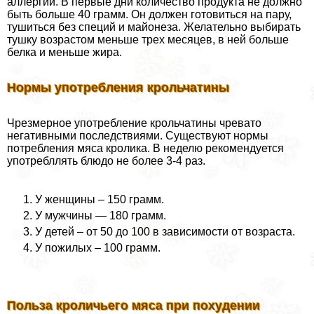
аллергии. В первые дни количество продукта не должно
быть больше 40 грамм. Он должен готовиться на пару,
тушиться без специй и майонеза. Желательно выбирать
тушку возрастом меньше трех месяцев, в ней больше
белка и меньше жира.
Нормы употрeбления крольчатины
Чрезмерное употрeбление крольчатины чревато
негативными последствиями. Существуют нормы
потрeбления мяса кролика. В неделю рекомендуется
употрeбллять блюдо не более 3-4 раз.
У женщины – 150 грамм.
У мужчины — 180 грамм.
У детей – от 50 до 100 в зависимости от возраста.
У пожилых – 100 грамм.
Польза кроличьего мяса при похудении