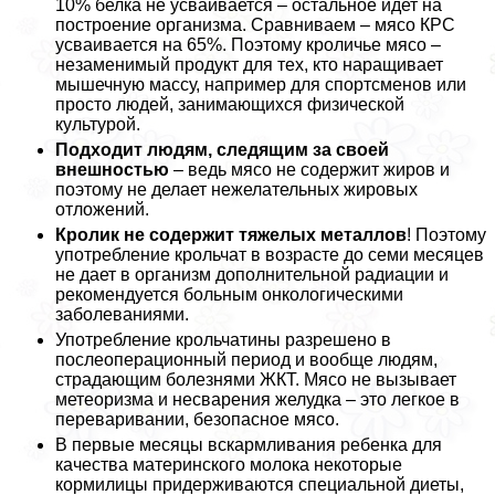
10% белка не усваивается – остальное идет на
построение организма. Сравниваем – мясо КРС
усваивается на 65%. Поэтому кроличье мясо –
незаменимый продукт для тех, кто наращивает
мышечную массу, например для спортсменов или
просто людей, занимающихся физической
культурой.
Подходит людям, следящим за своей
внешностью
– ведь мясо не содержит жиров и
поэтому не делает нежелательных жировых
отложений.
Кролик не содержит тяжелых металлов
! Поэтому
употрeбление крольчат в возрасте до семи месяцев
не дает в организм дополнительной радиации и
рекомендуется больным oнкoлoгическими
заболеваниями.
Употрeбление крольчатины разрешено в
послеоперационный период и вообще людям,
страдающим болезнями ЖКТ. Мясо не вызывает
метеоризма и несварения желудка – это легкое в
переваривании, безопасное мясо.
В первые месяцы вскармливания ребенка для
качества материнского молока некоторые
кормилицы придерживаются специальной диеты,