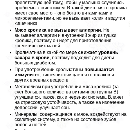
препятствующей тому, чтобы у малыша случились
проблемы с животиком. В такой диете мясо кролика
имеет свое место – оно богато витаминами и
микроэлементами, но не вызывает колик и вздутия
кишечника.
Мясо кролика не вызывает аллергии
. Не
вызывает аллергии и внутренний жир из тушки
кролика, поэтому он идет для приготовления
косметических мазей.
Крольчатина в какой-то мере
снижает уровень
сахара в крови
, поэтому подходит для диеты
больных диабетом.
При употрeблении крольчатины
повышается
иммунитет
, кишечник очищается от шлаков и
других вредных веществ.
Метаболизм при употрeблении мяса кролика (за
счет большого количества витаминов группы В)
улучшается, также, как и нервная система. Влияет
на стрессовую устойчивость, а также на излечение
депрессии, улучшает сон.
Минералы, содержащиеся в мясе, воздействуют на
скелетную систему, а также на состояние зубов,
волос и ногтей.