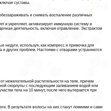
включая суставы.
 обеззараживать и снимать воспаление различных
ет и укрепляет, активизирует иммунную систему и
дочная деятельность, включая отравление. Экстpaктом
е недуги, используя, как компресс и примочка для
са и других проблем. Настоями с отварами устраняются
 от нежелательной растительности на теле, причем
нной скорлупы с последующим заливанием водой или
астки тела на 10 минут, после чего вытерается при
оги. В результате волосы на них станут ломкими и сами