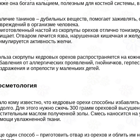
кже она богата кальцием, полезным для костной системы, 
личие танинов – дубильных веществ, помогает заживлять,
вреждений в организме человека.
иготовленный настой из скорлупы орехов отлично тонизиру
ищает. Отваром лечится язва, нарушенная кишечная и желу
имулируется активность желчи.
льза скорлупы кедровых орехов распространяется на кожны
бавления от аллергических проявлений, гнойничков, гepпe
здражения и опрелости у маленьких детей.
осметология
ло кому известно, что кедровые орехи способны избавлять
долго. Для этого нужно сжечь 300 грамм ореховой высуше
стительным маслом полученной золы. Смесь наносится на уч
мощи увлажненной ткани.
е один способ – приготовить отвар из орехов и облить им н