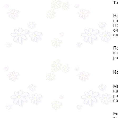
Та
На
по
Пр
оч
ст
По
из
ра
К
Ма
на
ра
по
Ещ