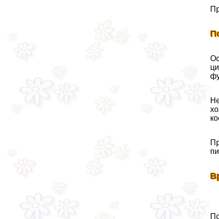
Пр
П
Ос
ци
фу
Не
хо
ко
Пр
пи
В
По