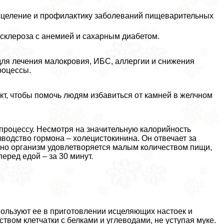
исцеление и профилактику заболеваний пищеварительных
осклероза с анемией и сахарным диабетом.
ля лечения малокровия, ИБС, аллергии и снижения
роцессы.
т, чтобы помочь людям избавиться от камней в желчном
процессу. Несмотря на значительную калорийность
водство гормона – холецистокинина. Он отвечает за
нно организм удовлетворяется малым количеством пищи,
еред едой – за 30 минут.
пользуют ее в приготовлении исцеляющих настоек и
вом клетчатки с белками и углеводами, не уступая муке.