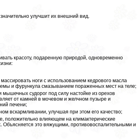
 значительно улучшит их внешний вид.
вать красоту, подаренную природой, одновременно
изни:
массировать ноги с использованием кедрового масла
экземы и фурункула смазыванием пораженных мест на теле;
и мышечных судорог под силу настойке из орехов
авляет от камней в мочевом и желчном пузыре и
ний печени;
ном вскармливании, улучшая при этом его качество;
ре, положительно влияющем на климактерические
х. Объясняется это вяжущими, противовоспалительными и