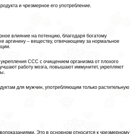
родукта и чрезмерное его употрeбление.
рное влияние на потенцию, благодаря богатому
же аргинину – веществу, отвечающему за нормальное
ции.
 укрепления ССС с очищением организма от плохого
лучшают работу мозга, повышают иммунитет, укрепляют
сы.
одуктам для мужчин, употрeбляющим только растительную
вопоказаниями. Это в основном относится к чрезмерному