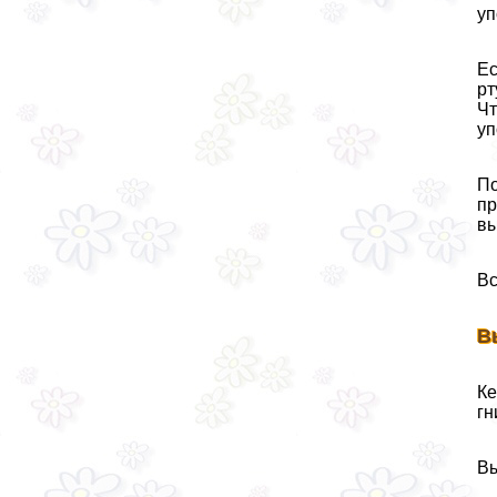
уп
Ес
рт
Чт
уп
По
пр
вы
Вс
В
Ке
гн
Вы