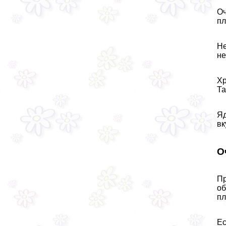
Оч
пл
Не
не
Хр
Та
Яд
вк
О
Пр
об
пл
Ес