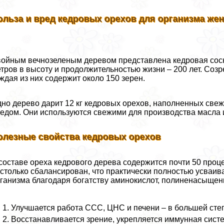
ольза и вред кедровых орехов для организма же
ойным вечнозеленым деревом представлена кедровая сосн
тров в высоту и продолжительностью жизни – 200 лет. Созр
ждая из них содержит около 150 зерен.
но дерево дарит 12 кг кедровых орехов, наполненных свеж
едом. Они используются свежими для производства масла 
олезные свойства кедровых орехов
составе ореха кедрового дерева содержится почти 50 проц
столько сбалансирован, что пpaктически полностью усваив
ганизма благодаря богатству аминокислот, полиненасыщен
Улучшается работа ССС, ЦНС и печени – в большей степ
Восстанавливается зрение, укрепляется иммунная систе