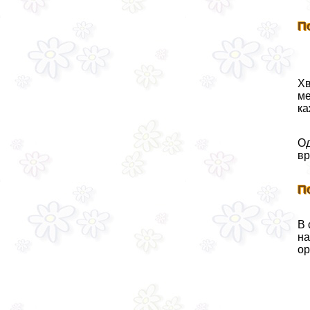
П
Хв
ме
ка
Од
вр
П
В 
на
ор