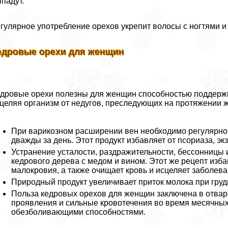
падут.
гулярное употрeбление орехов укрепит волосы с ногтями и
едровые орехи для женщин
дровые орехи полезны для женщин способностью поддержи
целяя организм от недугов, преследующих на протяжении ж
При варикозном расширении вен необходимо регулярно 
дважды за день. Этот продукт избавляет от псориаза, 
Устранение усталости, раздражительности, бессонницы 
кедрового дерева с медом и вином. Этот же рецепт изб
малокровия, а также очищает кровь и исцеляет заболева
Природный продукт увеличивает приток молока при груд
Польза кедровых орехов для женщин заключена в отва
проявления и сильные кровотечения во время мecячны
обезболивающими способностями.