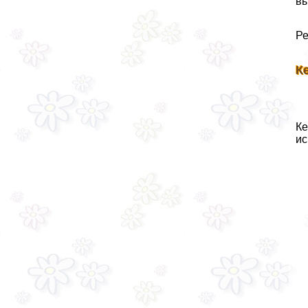
вы
Ре
К
Ке
ис