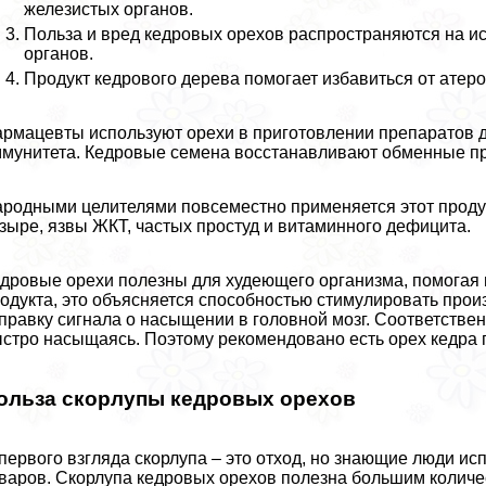
железистых органов.
Польза и вред кедровых орехов распространяются на 
органов.
Продукт кедрового дерева помогает избавиться от атер
рмацевты используют орехи в приготовлении препаратов д
мунитета. Кедровые семена восстанавливают обменные п
родными целителями повсеместно применяется этот продук
зыре, язвы ЖКТ, частых простуд и витаминного дефицита.
дровые орехи полезны для худеющего организма, помогая 
одукта, это объясняется способностью стимулировать произ
правку сигнала о насыщении в головной мозг. Соответстве
стро насыщаясь. Поэтому рекомендовано есть орех кедра п
ольза скорлупы кедровых орехов
первого взгляда скорлупа – это отход, но знающие люди ис
варов. Скорлупа кедровых орехов полезна большим количест