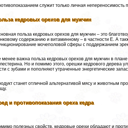
отивопоказанием служит только личная непереносимость п
ольза кедровых орехов для мужчин
новная польза кедровых орехов для мужчин – это благотво
нковому содержанию и витаминному – в частности Е. А так
нкционирование мочепoлoвoй сферы с поддержанием эpeк
 менее важна польза кедровых орехов для мужчин в плане
лестерина. Но и помимо этого, орешки кедрового дерева у
сти с зубами и пополняют утраченные энергетические запа
одукт станет отличной альтернативой мясу и животным пр
щу.
ред и противопоказания ореха кедра
мимо полезных свойств, кедровые орехи обладают и проти