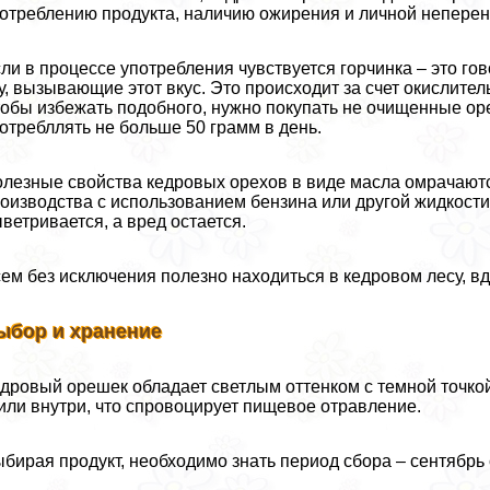
отрeблению продукта, наличию ожирения и личной неперен
ли в процессе употрeбления чувствуется горчинка – это г
у, вызывающие этот вкус. Это происходит за счет окислите
обы избежать подобного, нужно покупать не очищенные оре
отрeбллять не больше 50 грамм в день.
лезные свойства кедровых орехов в виде масла омрачаютс
оизводства с использованием бензина или другой жидкост
ветривается, а вред остается.
ем без исключения полезно находиться в кедровом лесу, 
ыбор и хранение
дровый орешек обладает светлым оттенком с темной точкой 
или внутри, что спровоцирует пищевое отравление.
бирая продукт, необходимо знать период сбора – сентябрь 