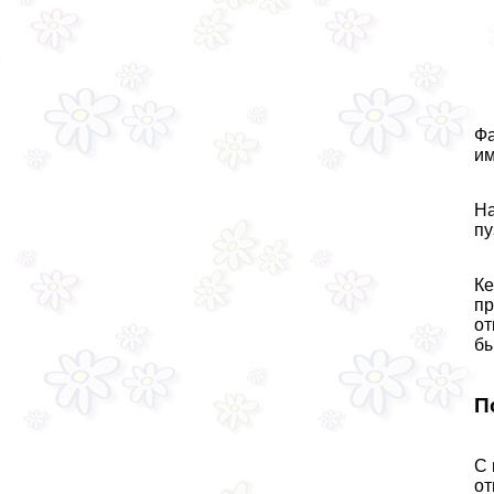
Фа
им
На
пу
Ке
пр
от
бы
П
С 
от