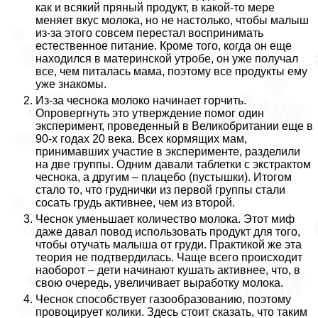
как и всякий пряный продукт, в какой-то мере
меняет вкус молока, но не настолько, чтобы малыш
из-за этого совсем перестал воспринимать
естественное питание. Кроме того, когда он еще
находился в материнской утробе, он уже получал
все, чем питалась мама, поэтому все продукты ему
уже знакомы.
Из-за чеснока молоко начинает горчить.
Опровергнуть это утверждение помог один
эксперимент, проведенный в Великобритании еще в
90-х годах 20 века. Всех кормящих мам,
принимавших участие в эксперименте, разделили
на две группы. Одним давали таблетки с экстpaктом
чеснока, а другим – плацебо (пустышки). Итогом
стало то, что груднички из первой группы стали
сосать гpyдь активнее, чем из второй.
Чеснок уменьшает количество молока. Этот миф
даже давал повод использовать продукт для того,
чтобы отучать малыша от гpyди. Пpaктикой же эта
теория не подтвердилась. Чаще всего происходит
наоборот – дети начинают кушать активнее, что, в
свою очередь, увеличивает выработку молока.
Чеснок способствует газообразованию, поэтому
провоцирует колики. Здесь стоит сказать, что таким