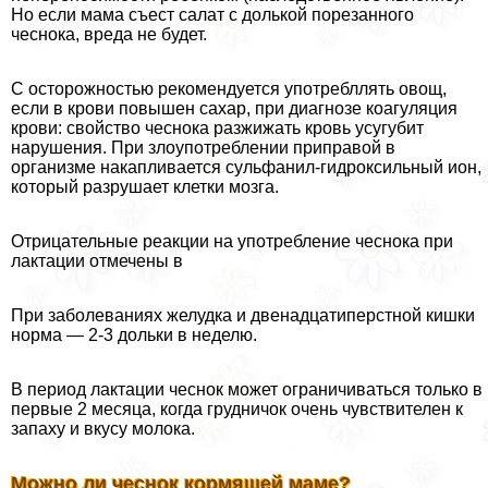
Но если мама съест салат с долькой порезанного
чеснока, вреда не будет.
С осторожностью рекомендуется употрeбллять овощ,
если в крови повышен сахар, при диагнозе коагуляция
крови: свойство чеснока разжижать кровь усугубит
нарушения. При злоупотрeблении приправой в
организме накапливается сульфанил-гидроксильный ион,
который разрушает клетки мозга.
Отрицательные реакции на употрeбление чеснока при
лактации отмечены в
При заболеваниях желудка и двенадцатиперстной кишки
норма — 2-3 дольки в неделю.
В период лактации чеснок может ограничиваться только в
первые 2 месяца, когда грудничок очень чувствителен к
запаху и вкусу молока.
Можно ли чеснок кормящей маме?