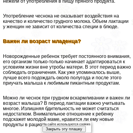
нежели от употрeбления в пищу пряного продукта.
Употрeбление чеснока не оказывает воздействия на
качество и количество грудного молока. Объем лактации
у женщин не зависит от количества специи в блюде.
Важен ли возраст младенца?
Новорожденные ребенок требует постоянного внимания,
его организм только-только начинает адаптироваться к
условиям жизни вне утробы матери. В этот период важно
соблюдать ограничения. Как уже упоминалось выше,
лучше всего подождать около полугода и после этого
приучать малыша к любимым пикантным продуктам.
Можно ли чеснок при грудном вскармливании и важен ли
возраст малыша? В период лактации важно учитывать
многое. Излишняя бдительность не может считаться
недостатком. Внимательное отношение к ребенку
подскажет молодой маме, нравится ли ему новые
продукты в рационе женщины.
На сайте используются cookies
Закрыть эту плашку