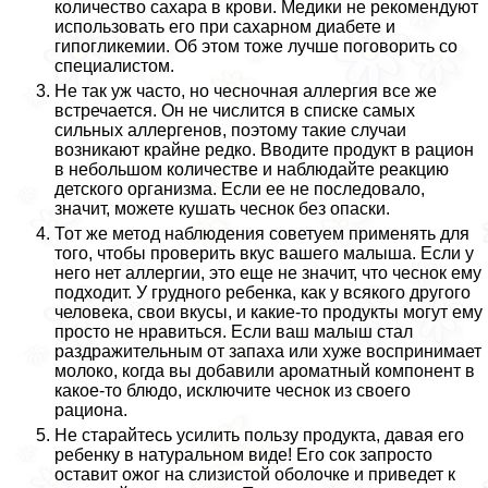
количество сахара в крови. Медики не рекомендуют
использовать его при сахарном диабете и
гипогликемии. Об этом тоже лучше поговорить со
специалистом.
Не так уж часто, но чесночная аллергия все же
встречается. Он не числится в списке самых
сильных аллергенов, поэтому такие случаи
возникают крайне редко. Вводите продукт в рацион
в небольшом количестве и наблюдайте реакцию
детского организма. Если ее не последовало,
значит, можете кушать чеснок без опаски.
Тот же метод наблюдения советуем применять для
того, чтобы проверить вкус вашего малыша. Если у
него нет аллергии, это еще не значит, что чеснок ему
подходит. У грудного ребенка, как у всякого другого
человека, свои вкусы, и какие-то продукты могут ему
просто не нравиться. Если ваш малыш стал
раздражительным от запаха или хуже воспринимает
молоко, когда вы добавили ароматный компонент в
какое-то блюдо, исключите чеснок из своего
рациона.
Не старайтесь усилить пользу продукта, давая его
ребенку в натуральном виде! Его сок запросто
оставит ожог на слизистой оболочке и приведет к