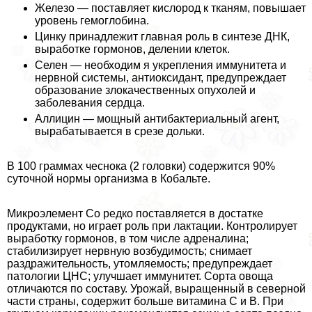
Железо — поставляет кислород к тканям, повышает
уровень гемоглобина.
Цинку принадлежит главная роль в синтезе ДНК,
выработке гормонов, делении клеток.
Селен — необходим я укрепления иммунитета и
нервной системы, антиоксидант, предупреждает
образование злокачественных опухолей и
заболевания сердца.
Аллицин — мощный антибактериальный агент,
выpaбатывается в срезе дольки.
В 100 граммах чеснока (2 головки) содержится 90%
суточной нормы организма в Кобальте.
Микроэлемент Co редко поставляется в достатке
продуктами, но играет роль при лактации. Контролирует
выработку гормонов, в том числе адреналина;
стабилизирует нервную возбудимость; снимает
раздражительность, утомляемость; предупреждает
патологии ЦНС; улучшает иммунитет. Сорта овоща
отличаются по составу. Урожай, выращенный в северной
части страны, содержит больше витамина С и В. При