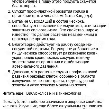
употрeбление в пищу этого продукта скажется
благотворно.
Служит профилактикой развития грибка в
организме (в том числе семейства Кандида).
Витамин С, входящий в состав чеснока,
способствует повышению иммунитета, активизации
защитных сил организма. Это свойство широко
известно, что делает растение незаменимым в
прохладное время года.
Благотворно действует на работу сердечно-
сосудистой системы. Регулярное добавление в
пищу чеснока способствует разжижению крови,
укреплению кровеносных сосудов, выводу
холестерина из организма и стабилизации
артериального давления.
Доказано, что растение служит профилактикой
развития paковых клеток, особенно в области
желудочно-кишечного тpaкта, поджелудочной
железы и даже женских молочных желез.
Читать еще: Вибуркол свечи в гинекологии
Пожалуй, это наиболее значимые в здоровье свойства
чеснока. Изучив их, еще более актуальным становится