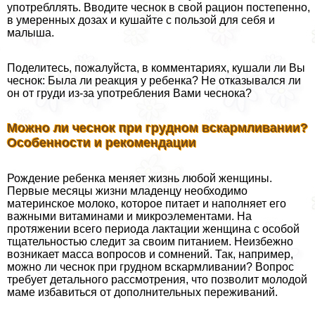
употрeбллять. Вводите чеснок в свой рацион постепенно,
в умеренных дозах и кушайте с пользой для себя и
малыша.
Поделитесь, пожалуйста, в комментариях, кушали ли Вы
чеснок: Была ли реакция у ребенка? Не отказывался ли
он от гpyди из-за употрeбления Вами чеснока?
Можно ли чеснок при грудном вскармливании?
Особенности и рекомендации
Рождение ребенка меняет жизнь любой женщины.
Первые месяцы жизни младенцу необходимо
материнское молоко, которое питает и наполняет его
важными витаминами и микроэлементами. На
протяжении всего периода лактации женщина с особой
тщательностью следит за своим питанием. Неизбежно
возникает масса вопросов и сомнений. Так, например,
можно ли чеснок при грудном вскармливании? Вопрос
требует детального рассмотрения, что позволит молодой
маме избавиться от дополнительных переживаний.