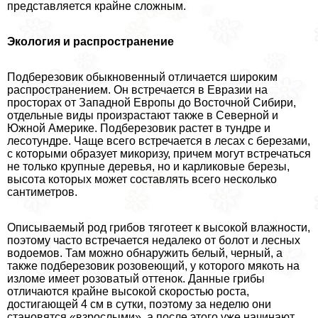
представляется крайне сложным.
Экология и распространение
Подберезовик обыкновенный отличается широким
распространением. Он встречается в Евразии на
просторах от Западной Европы до Восточной Сибири,
отдельные виды произрастают также в Северной и
Южной Америке. Подберезовик растет в тундре и
лесотундре. Чаще всего встречается в лесах с березами,
с которыми образует микоризу, причем могут встречаться
не только крупные деревья, но и карликовые березы,
высота которых может составлять всего несколько
сантиметров.
Описываемый род грибов тяготеет к высокой влажности,
поэтому часто встречается недалеко от болот и лесных
водоемов. Там можно обнаружить белый, черный, а
также подберезовик розовеющий, у которого мякоть на
изломе имеет розоватый оттенок. Данные грибы
отличаются крайне высокой скоростью роста,
достигающей 4 см в сутки, поэтому за неделю они
становятся «взрослыми», а после этого уже начинают