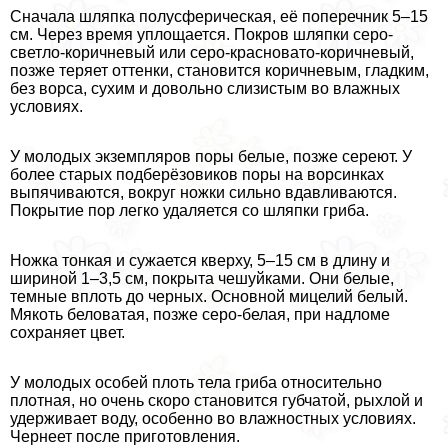
Сначала шляпка полусферическая, её поперечник 5–15
см. Через время уплощается. Покров шляпки серо-
светло-коричневый или серо-красновато-коричневый,
позже теряет оттенки, становится коричневым, гладким,
без ворса, сухим и довольно слизистым во влажных
условиях.
У молодых экземпляров поры белые, позже сереют. У
более старых подберёзовиков поры на ворсинках
выпячиваются, вокруг ножки сильно вдавливаются.
Покрытие пор легко удаляется со шляпки гриба.
Ножка тонкая и сужается кверху, 5–15 см в длину и
шириной 1–3,5 см, покрыта чешуйками. Они белые,
темные вплоть до черных. Основной мицелий белый.
Мякоть беловатая, позже серо-белая, при надломе
сохраняет цвет.
У молодых особей плоть тела гриба относительно
плотная, но очень скоро становится губчатой, рыхлой и
удерживает воду, особенно во влажностных условиях.
Чернеет после приготовления.