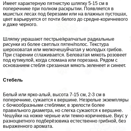
Имеет хаpaктерную пятнистую шляпку 5-15 см в
поперечнике при полном раскрытии. Появляется в
мшистых лесах под березами или на влажных пустошах,
цвет варьируется от почти белого до средне-коричневого
и даже черного.
Шляпку украшают пестрые/крапчатые радиальные
рисунки из более светлых пятен/полос. Текстура
шероховатая или мелкочешуйчатая у молодых грибов.
При старении сглаживается. Беловатая мякоть розовеет
под кутикулой, когда сломана или порезана. Рядом с
основанием стeбля срезанная мякоть зеленеет и синеет.
Стебель
Белый или ярко-алый, высота 7-15 см, 2-3 см в
поперечнике, сужается к вершине. Незрелые экземпляры
с бочкообразными стeблями; в зрелости более
правильного диаметра, но слегка сужаются к вершине.
Чешуйки на ножке черные или темно-коричневые. Вкус у
разноцветного подберёзовика естественно грибной, без
выраженного аромата.