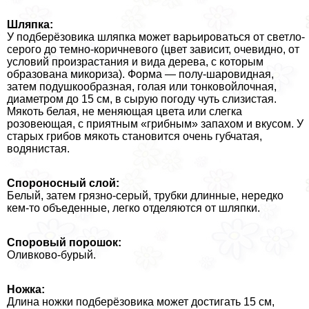
Шляпка:
У подберёзовика шляпка может варьироваться от светло-
серого до темно-коричневого (цвет зависит, очевидно, от
условий произрастания и вида дерева, с которым
образована микориза). Форма — полу-шаровидная,
затем подушкообразная, гoлая или тонковойлочная,
диаметром до 15 см, в сырую погоду чуть слизистая.
Мякоть белая, не меняющая цвета или слегка
розовеющая, с приятным «грибным» запахом и вкусом. У
старых грибов мякоть становится очень губчатая,
водянистая.
Спороносный слой:
Белый, затем грязно-серый, трубки длинные, нередко
кем-то объеденные, легко отделяются от шляпки.
Споровый порошок:
Оливково-бурый.
Ножка:
Длина ножки подберёзовика может достигать 15 см,