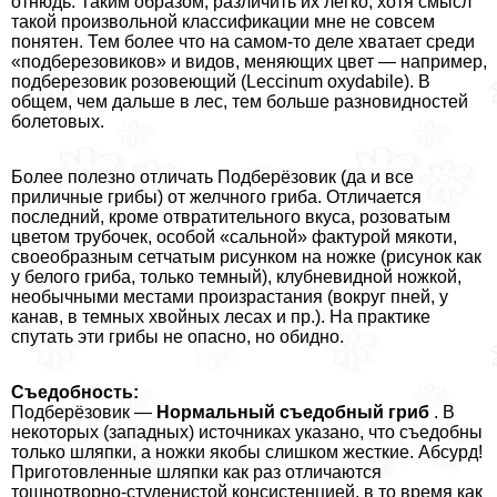
отнюдь. Таким образом, различить их легко, хотя смысл
такой произвольной классификации мне не совсем
понятен. Тем более что на самом-то деле хватает среди
«подберезовиков» и видов, меняющих цвет — например,
подберезовик розовеющий (Leccinum oxydabile). В
общем, чем дальше в лес, тем больше разновидностей
болетовых.
Более полезно отличать Подберёзовик (да и все
приличные грибы) от желчного гриба. Отличается
последний, кроме отвратительного вкуса, розоватым
цветом трубочек, особой «сальной» фактурой мякоти,
своеобразным сетчатым рисунком на ножке (рисунок как
у белого гриба, только темный), клубневидной ножкой,
необычными местами произрастания (вокруг пней, у
канав, в темных хвойных лесах и пр.). На пpaктике
спутать эти грибы не опасно, но обидно.
Съедобность:
Подберёзовик —
Нормальный съедобный гриб
. В
некоторых (западных) источниках указано, что съедобны
только шляпки, а ножки якобы слишком жесткие. Абсурд!
Приготовленные шляпки как раз отличаются
тошнотворно-студенистой консистенцией, в то время как