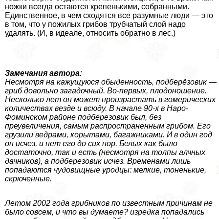
ножки всегда остаются крепенькими, собранными.
Единственное, в чем сходятся все разумные люди — это
в том, что у пожилых грибов трубчатый слой надо
удалять. (И, в идеале, относить обратно в лес.)
Замечания автора:
Несмотря на кажущуюся обыденность, подберёзовик —
гриб довольно загадочный. Во-первых, плодоношение.
Несколько лет он может произрастать в гомерических
количествах везде и всюду. В начале 90-х в Наро-
Фоминском районе подберезовик был, без
преувеличения, самым распространенным грибом. Его
грузили ведрами, корытами, багажниками. И в один год
он исчез, и нет его до сих пор. Белых как было
достаточно, так и есть (несмотря на толпы алчных
дачников), а подберезовик исчез. Временами лишь
попадаются чудовищные уpoдцы: мелкие, тоненькие,
скрюченные.
Летом 2002 года грибников по известным причинам не
было совсем, и что вы думаете? изредка попадались