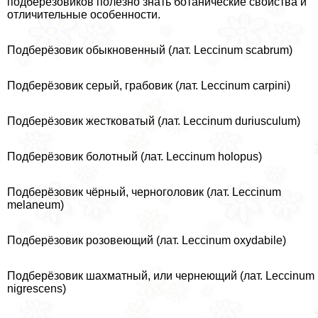
подберезовиков полезно знать ботанические свойства и
отличительные особенности.
Подберёзовик обыкновенный (лат. Leccinum scabrum)
Подберёзовик серый, грабовик (лат. Leccinum carpini)
Подберёзовик жестковатый (лат. Leccinum duriusculum)
Подберёзовик болотный (лат. Leccinum holopus)
Подберёзовик чёрный, черноголовик (лат. Leccinum
melaneum)
Подберёзовик розовеющий (лат. Leccinum oxydabile)
Подберёзовик шахматный, или чернеющий (лат. Leccinum
nigrescens)