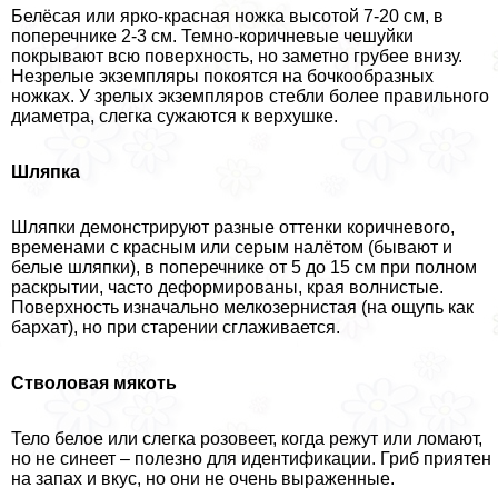
Белёсая или ярко-красная ножка высотой 7-20 см, в
поперечнике 2-3 см. Темно-коричневые чешуйки
покрывают всю поверхность, но заметно грубее внизу.
Незрелые экземпляры покоятся на бочкообразных
ножках. У зрелых экземпляров стeбли более правильного
диаметра, слегка сужаются к верхушке.
Шляпка
Шляпки демонстрируют разные оттенки коричневого,
временами с красным или серым налётом (бывают и
белые шляпки), в поперечнике от 5 до 15 см при полном
раскрытии, часто деформированы, края волнистые.
Поверхность изначально мелкозернистая (на ощупь как
бархат), но при старении сглаживается.
Стволовая мякоть
Тело белое или слегка розовеет, когда режут или ломают,
но не синеет – полезно для идентификации. Гриб приятен
на запах и вкус, но они не очень выраженные.