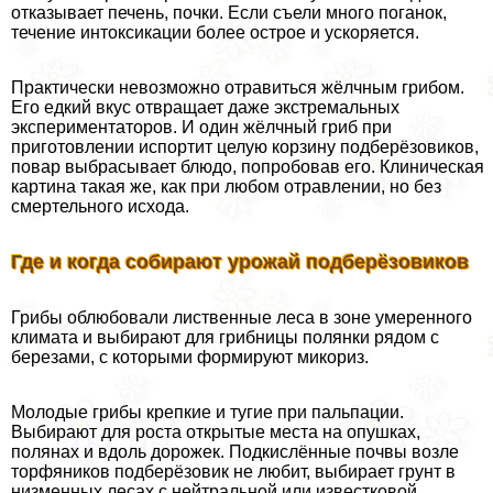
отказывает печень, почки. Если съели много поганок,
течение интоксикации более острое и ускоряется.
Пpaктически невозможно отравиться жёлчным грибом.
Его едкий вкус отвращает даже экстремальных
экспериментаторов. И один жёлчный гриб при
приготовлении испортит целую корзину подберёзовиков,
повар выбрасывает блюдо, попробовав его. Клиническая
картина такая же, как при любом отравлении, но без
cмepтельного исхода.
Где и когда собирают урожай подберёзовиков
Грибы облюбовали лиственные леса в зоне умеренного
климата и выбирают для грибницы полянки рядом с
березами, с которыми формируют микориз.
Молодые грибы крепкие и тугие при пальпации.
Выбирают для роста открытые места на опушках,
полянах и вдоль дорожек. Подкислённые почвы возле
торфяников подберёзовик не любит, выбирает грунт в
низменных лесах с нейтральной или известковой