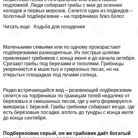
подложкой. Люди собирают грибы с мая до осенних
холодов и первых морозов. Селится один из подвидов –
болотный подберезовик – на торфяниках близ болот.
Читать еще: Ходьба для похудения
Маленькими семьями или по одному произрастают
подберезовики разноцветные. Их пестрые шляпки
привлекают грибников с конца июня и до начала октября.
Срезают грибы под березами и тополями. Грибницы
укореняются в мшистых и сумрачных лесах, но на
открытых площадках под лучами солнца.
Редко встречающийся вид – розовеющий подберезовик
селится на торфяниках по границам топей недалеко от
березовых и смешанных лесов, где у него формируется
микориза с березой. Грибы грибники собирают везде, где
есть берёзовые посадки, вплоть до тундры с конца июля
до конца сентября.
Подберезовик серый, он же грабовик даёт богатый