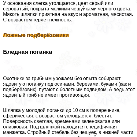
У основания слегка утолщается, цвет серый или
сероватый, покрыта мелкими чешуйками чёрного цвета.
Мякоть шляпки приятная на вкус и ароматная, мясистая.
С возрастом теряет нежность.
Ложные подберёзовики
Бледная поганка
Охотники за грибным урожаем без опыта собирают
ядовитую поганку под осинами, березами, буками (как и
подберёзовик), путают с болотным подвидом. А ведь этот
ядовитый гриб не имеет противоядия.
Шляпка у молодой поганки до 10 см в поперечнике,
сферическая, с возрастом уплощается, блестит.
Поверхность светлая, временами зеленоватая или
оливковая. Под шляпкой находится специфичная
манжетка. Стройный стебель без чешуек, в нижней части