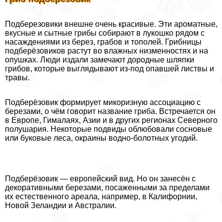
Подберезовики внешне очень красивые. Эти ароматные,
вкусные и сытные грибы собирают в лукошко рядом с
насаждениями из берез, грабов и тополей. Грибницы
подберёзовиков растут во влажных низменностях и на
опушках. Люди издали замечают дородные шляпки
грибов, которые выглядывают из-под опавшей листвы и
травы.
Подберёзовик формирует микоризную ассоциацию с
березами, о чём говорит название гриба. Встречается он
в Европе, Гималаях, Азии и в других регионах Северного
полушария. Некоторые подвиды облюбовали сосновые
или буковые леса, окраины водно-болотных угодий.
Подберёзовик — европейский вид. Но он занесён с
декоративными березами, посаженными за пределами
их естественного ареала, например, в Калифорнии,
Новой Зеландии и Австралии.