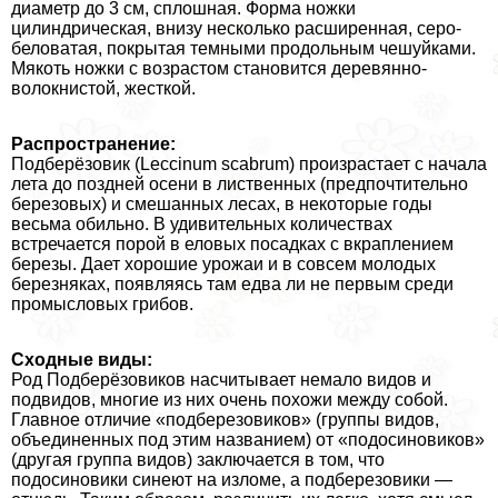
диаметр до 3 см, сплошная. Форма ножки
цилиндрическая, внизу несколько расширенная, серо-
беловатая, покрытая темными продольным чешуйками.
Мякоть ножки с возрастом становится деревянно-
волокнистой, жесткой.
Распространение:
Подберёзовик (Leccinum scabrum) произрастает с начала
лета до поздней осени в лиственных (предпочтительно
березовых) и смешанных лесах, в некоторые годы
весьма обильно. В удивительных количествах
встречается порой в еловых посадках с вкраплением
березы. Дает хорошие урожаи и в совсем молодых
березняках, появляясь там едва ли не первым среди
промысловых грибов.
Сходные виды:
Род Подберёзовиков насчитывает немало видов и
подвидов, многие из них очень похожи между собой.
Главное отличие «подберезовиков» (группы видов,
объединенных под этим названием) от «подосиновиков»
(другая группа видов) заключается в том, что
подосиновики синеют на изломе, а подберезовики —