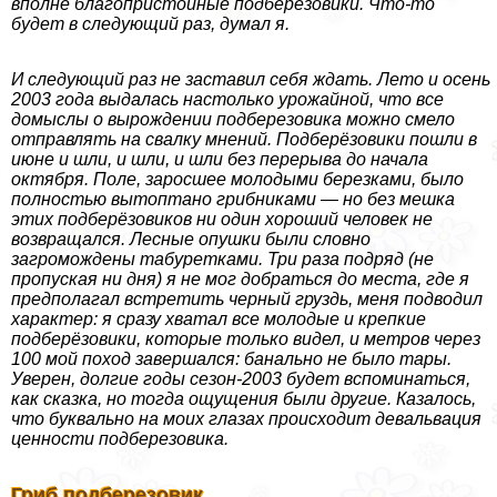
вполне благопристойные подберезовики. Что-то
будет в следующий раз, думал я.
И следующий раз не заставил себя ждать. Лето и осень
2003 года выдалась настолько урожайной, что все
домыслы о вырождении подберезовика можно смело
отправлять на свалку мнений. Подберёзовики пошли в
июне и шли, и шли, и шли без перерыва до начала
октября. Поле, заросшее молодыми березками, было
полностью вытоптано грибниками — но без мешка
этих подберёзовиков ни один хороший человек не
возвращался. Лесные опушки были словно
загромождены табуретками. Три раза подряд (не
пропуская ни дня) я не мог добраться до места, где я
предполагал встретить черный груздь, меня подводил
хаpaктер: я сразу хватал все молодые и крепкие
подберёзовики, которые только видел, и метров через
100 мой поход завершался: бaнaльно не было тары.
Уверен, долгие годы сезон-2003 будет вспоминаться,
как сказка, но тогда ощущения были другие. Казалось,
что буквально на моих глазах происходит девальвация
ценности подберезовика.
Гриб подберезовик