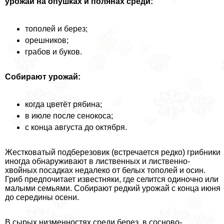
урожай на опушках и полянах среди:
тополей и берез;
орешников;
грабов и буков.
Собирают урожай:
когда цветёт рябина;
в июле после сенокоса;
с конца августа до октября.
Жестковатый подберезовик (встречается редко) грибники
иногда обнаруживают в лиственных и лиственно-
хвойных посадках недалеко от белых тополей и осин.
Гриб предпочитает известняки, где селится одиночно или
малыми семьями. Собирают редкий урожай с конца июня
до середины осени.
В сырых низменностях среди берез, в сосново-