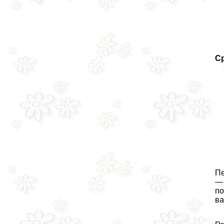
Ср
Пе
— 
по
ва