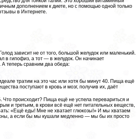
средство для тонкой талии. Это хороший витаминный
личным дополнением к диете, но с помощью одной только
отзывы в Интернете.
 Голод зависит не от того, большой желудок или маленький.
л в гипофиз, а тот — в желудок. Он начинает
А теперь сравним два обеда:
еале тратим на это час или хотя бы минут 40. Пища ещё
щества поступают в кровь и мозг, получив их, даёт
5. Что происходит? Пища ещё не успела перевариться и
орым и третьим, в крови всё ещё нет питательных веществ,
вать: «Ещё еды! Мне не хватает глюкозы!» И мы хватаем
жны, а если бы мы кушали медленно — мы бы их просто