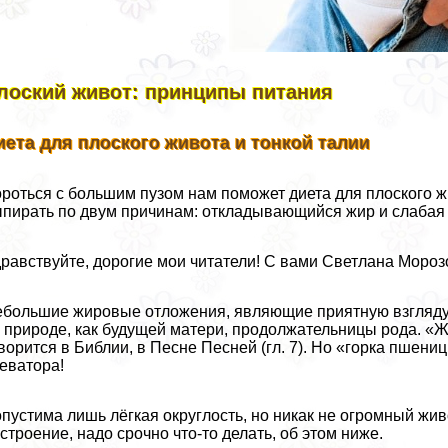
лоский живот: принципы питания
иета для плоского живота и тонкой талии
роться с большим пузом нам поможет диета для плоского ж
пирать по двум причинам: откладывающийся жир и слабая
равствуйте, дорогие мои читатели! С вами Светлана Мороз
большие жировые отложения, являющие приятную взгляду 
 природе, как будущей матери, продолжательницы рода. «
ворится в Библии, в Песне Песней (гл. 7). Но «горка пшен
еватора!
пустима лишь лёгкая округлость, но никак не огромный живо
строение, надо срочно что-то делать, об этом ниже.