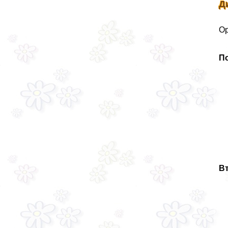
Д
Ор
По
Вт