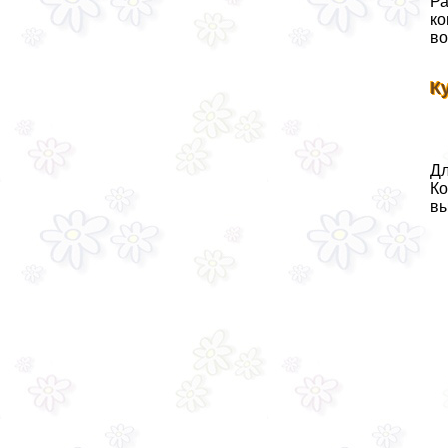
Ра
ко
во
К
Дл
Ко
вы