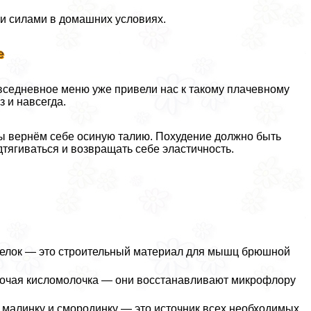
ми силами в домашних условиях.
е
овседневное меню уже привели нас к такому плачевному
з и навсегда.
 мы вернём себе осиную талию. Похудение должно быть
тягиваться и возвращать себе эластичность.
(белок — это строительный материал для мышц брюшной
прочая кисломолочка — они восстанавливают микрофлору
, малинку и смородинку — это источник всех необходимых