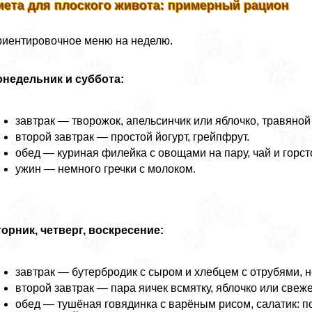
иета для плоского живота: примерный рацион
иентировочное меню на неделю.
недельник и суббота:
завтpaк — творожок, апельсинчик или яблочко, травяной 
второй завтpaк — простой йогурт, грейпфрут.
обед — куриная филейка с овощами на пару, чай и горст
ужин — немного гречки с молоком.
орник, четверг, воскресение:
завтpaк — бутербродик с сыром и хлебцем с отрубями, н
второй завтpaк — пара яичек всмятку, яблочко или свеж
обед — тушёная говядинка с варёным рисом, салатик: п