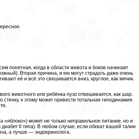
тересное.
ем понятная, когда в области живота и боков начинает
кожный). Вторая причина, и ею могут страдать даже очень
вают её и всё это свешивается вниз, круглое, как мячик.
явого животного или ребёнка пузо отвешивается, как шар.
 стенку, к этому может привести тотальная гиподинамия.
те.
 «яблоко») может не только неправильное питание, но и
иабет II типа). В любом случае, если обхват вашей талии
ача, а лучше — эндокринолога.