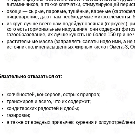
витаминчиков, а также клетчатки, стимулирующей перист
овощи — сырые, паровые, тушёные, варёные (картофель
пищеварение, дают нам необходимые микроэлементы, б
из круп лучше всего нам подойдут овсяная (геркулес), р
кого есть гормональные нарушения: они содержат фитоэ
газообразование, их лучше кушать не более 150 гр и не 
растительные масла (заправлять салаты надо ими, а не 
источник полиненасыщенных жирных кислот Омега-3, Ом
язательно отказаться от:
копчёностей, консервов, острых приправ;
трaнcжиров и всего, что их содержит;
кондитерских радостей и сдобы;
газировки;
а также от вредных привычек: курения и злоупотрeблени