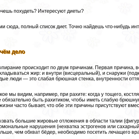
чешь похудеть? Интересуют диеты?
и сюда, полный список диет. Точно найдешь что-нибудь ин
 чём дело
пирание происходит по двум причинам. Первая причина, вс
кладываться жир: и внутри (висцеральный), и снаружи (под
дые люди — это слабая брюшная стенка, внутренности оттяги
кое мы видим, например, при рахите: когда у тощего, костл
 обязательно быть рахитиком, чтобы иметь слабую брюшную
жизни часто бывает, что обе эти причины присутствуют вмес
звать большие жировые отложения в области талии (фигура
рмональные нарушения (нехватка эстрогенов или сахарный д
льше, чем обхват бёдер, необходимо посетить лечащего вр