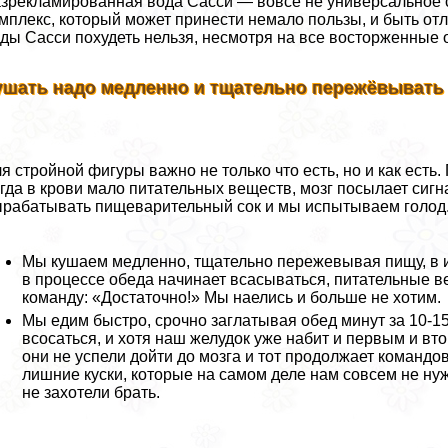
зрекламированная вода Сасси — вовсе не универсальное 
мплекс, который может принести немало пользы, и быть от
ды Сасси похудеть нельзя, несмотря на все восторженные 
ушать надо медленно и тщательно пережёвывать
я стройной фигуры важно не только что есть, но и как есть.
гда в крови мало питательных веществ, мозг посылает сигна
paбатывать пищеварительный сок и мы испытываем голод. 
Мы кушаем медленно, тщательно пережевывая пищу, в ид
в процессе обеда начинает всасываться, питательные ве
комaнду: «Достаточно!» Мы наелись и больше не хотим.
Мы едим быстро, срочно заглатывая обед минут за 10-1
всосаться, и хотя наш желудок уже набит и первым и вт
они не успели дойти до мозга и тот продолжает комaндо
лишние куски, которые на самом деле нам совсем не ну
не захотели брать.