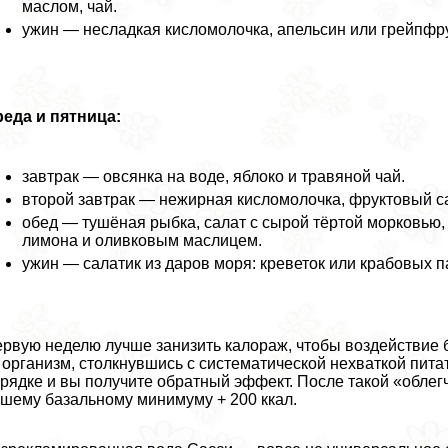
маслом, чай.
ужин — несладкая кисломолочка, апельсин или грейпфру
еда и пятница:
завтpaк — овсянка на воде, яблоко и травяной чай.
второй завтpaк — нежирная кисломолочка, фруктовый са
обед — тушёная рыбка, салат с сырой тёртой морковью,
лимона и оливковым маслицем.
ужин — салатик из даров моря: креветок или крабовых п
рвую неделю лучше занизить калораж, чтобы воздействие 
организм, столкнувшись с систематической нехваткой пита
рядке и вы получите обратный эффект. После такой «облег
шему базальному минимуму + 200 ккал.