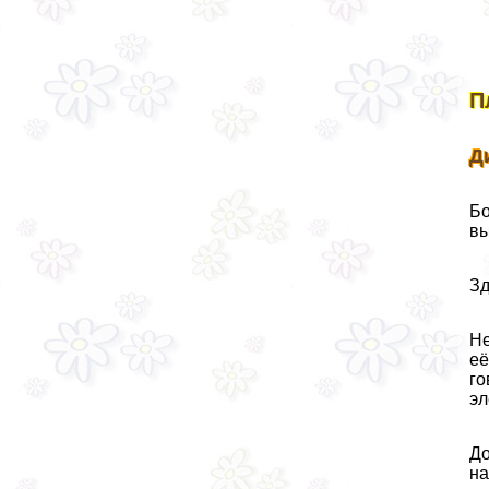
П
Д
Бо
вы
Зд
Не
её
го
эл
До
на