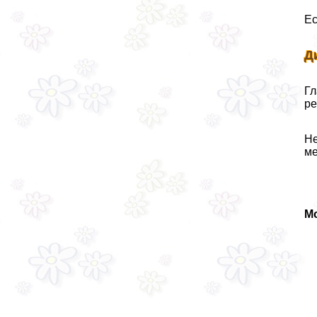
Ес
Д
Гл
ре
Не
ме
Мо