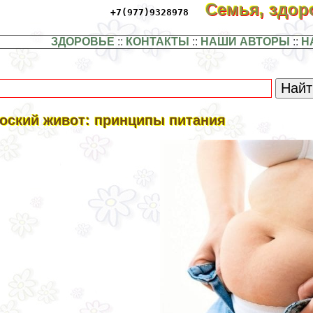
Семья, здо
+7(977)9328978
ЗДОРОВЬЕ
::
КОНТАКТЫ
::
НАШИ АВТОРЫ
::
Н
оский живот: принципы питания