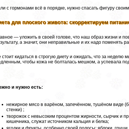
ли с гормонами всё в порядке, нужно спасать фигуру свои
иета для плоского живота: скорректируем питани
авное — уложить в своей голове, что наш образ жизни и п
зультату, а значит, они неправильные и их надо поменять ра
 стоит кидаться в строгую диету и ожидать, что за неделю
дленным, чтобы кожа не болталась мешком, а успевала под
жно и нужно есть:
нежирное мясо в варёном, запечённом, тушёном виде 
стенки) ;
творожок с невысоким процентом жирности, сырчик и 
кишечника, служат источником кальция и белка;
ягодки и фрукты, особенно своей полосы: яблоки, груши