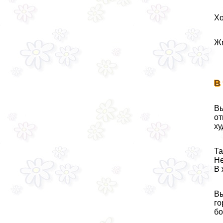
Хо
Жм
В
Вы
от
ху
Та
Не
В 
Вы
го
бо