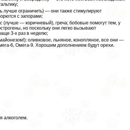
альтику;
 лучше ограничить) — они также стимулируют
орются с запорами;
ис (лучше — коричневый), греча; бобовые помогут тем, у
строгены, но поскольку они легко вызывают
чаще 3-х раз в неделю;
майонезом!): оливковое, льняное, конопляное, все они —
ега-6, Омега-9. Хорошим дополнением будут орехи.
я алкоголем.