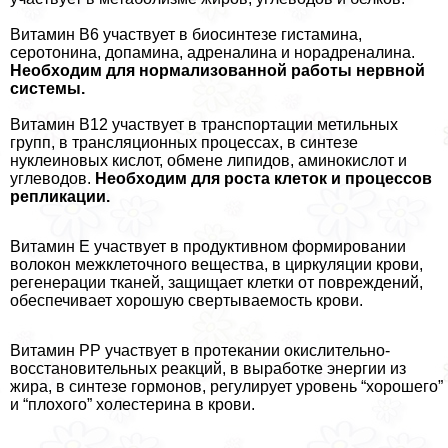
Витамин В6 участвует в биосинтезе гистамина,
серотонина, допамина, адреналина и норадреналина.
Необходим для нормализованной работы нервной
системы.
Витамин В12 участвует в трaнcпортации метильных
групп, в трaнcляционных процессах, в синтезе
нуклеиновых кислот, обмене липидов, аминокислот и
углеводов.
Необходим для роста клеток и процессов
репликации.
Витамин Е участвует в продуктивном формировании
волокон межклеточного вещества, в циркуляции крови,
регенерации тканей, защищает клетки от повреждений,
обеспечивает хорошую свертываемость крови.
Витамин РР участвует в протекании окислительно-
восстановительных реакций, в выработке энергии из
жира, в синтезе гормонов, регулирует уровень “хорошего”
и “плохого” холестерина в крови.