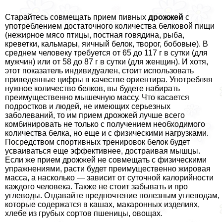
Старайтесь совмещать прием пивных
дрожжей
с
употрeблением достаточного количества белковой пищи
(нежирное мясо птицы, постная говядина, рыба,
креветки, кальмары, яичный белок, творог, бобовые). В
среднем человеку требуется от 65 до 117 г в сутки (для
мужчин) или от 58 до 87 г в сутки (для женщин). И хотя,
этот показатель индивидуален, стоит использовать
приведенные цифры в качестве ориентира. Употрeбляя
нужное количество белков, вы будете набирать
преимущественно мышечную массу. Что касается
подростков и людей, не имеющих серьезных
заболеваний, то им прием дрожжей лучше всего
комбинировать не только с получением необходимого
количества белка, но еще и с физическими нагрузками.
Посредством спортивных тренировок белок будет
усваиваться еще эффективнее, достраивая мышцы.
Если же прием дрожжей не совмещать с физическими
упражнениями, расти будет преимущественно жировая
масса, а насколько — зависит от суточной калорийности
каждого человека. Также не стоит забывать и про
углеводы. Отдавайте предпочтение полезным углеводам,
которые содержатся в кашах, макаронных изделиях,
хлебе из грубых сортов пшеницы, овощах.