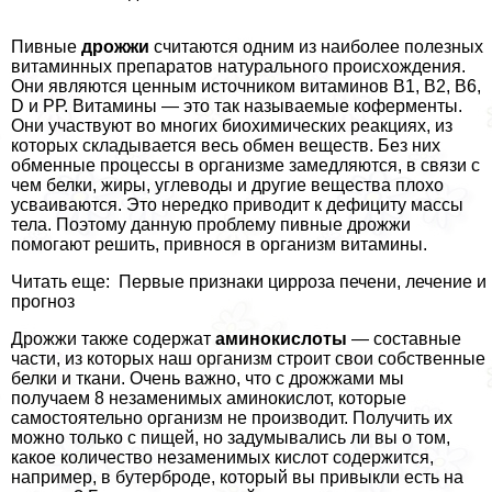
Пивные
дрожжи
считаются одним из наиболее полезных
витаминных препаратов натурального происхождения.
Они являются ценным источником витаминов В1, В2, В6,
D и РР. Витамины — это так называемые коферменты.
Они участвуют во многих биохимических реакциях, из
которых складывается весь обмен веществ. Без них
обменные процессы в организме замедляются, в связи с
чем белки, жиры, углеводы и другие вещества плохо
усваиваются. Это нередко приводит к дефициту массы
тела. Поэтому данную проблему пивные дрожжи
помогают решить, привнося в организм витамины.
Читать еще: Первые признаки цирроза печени, лечение и
прогноз
Дрожжи также содержат
аминокислоты
— составные
части, из которых наш организм строит свои собственные
белки и ткани. Очень важно, что с дрожжами мы
получаем 8 незаменимых аминокислот, которые
самостоятельно организм не производит. Получить их
можно только с пищей, но задумывались ли вы о том,
какое количество незаменимых кислот содержится,
например, в бутерброде, который вы привыкли есть на