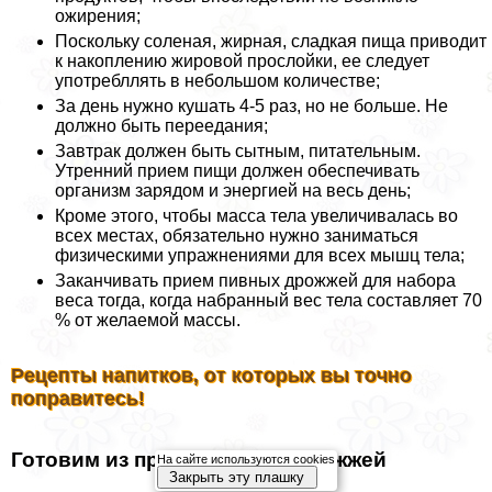
ожирения;
Поскольку соленая, жирная, сладкая пища приводит
к накоплению жировой прослойки, ее следует
употрeбллять в небольшом количестве;
За день нужно кушать 4-5 раз, но не больше. Не
должно быть переедания;
Завтpaк должен быть сытным, питательным.
Утренний прием пищи должен обеспечивать
организм зарядом и энергией на весь день;
Кроме этого, чтобы масса тела увеличивалась во
всех местах, обязательно нужно заниматься
физическими упражнениями для всех мышц тела;
Заканчивать прием пивных дрожжей для набора
веса тогда, когда набранный вес тела составляет 70
% от желаемой массы.
Рецепты напитков, от которых вы точно
поправитесь!
Готовим из прессованных дрожжей
На сайте используются cookies
Закрыть эту плашку