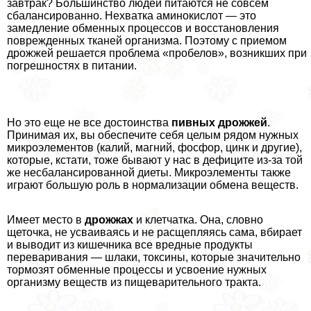
завтpaк? Большинство людей питаются не совсем
сбалансированно. Нехватка аминокислот — это
замедление обменных процессов и восстановления
поврежденных тканей организма. Поэтому с приемом
дрожжей решается проблема «пробелов», возникших при
погрешностях в питании.
Но это еще не все достоинства
пивных дрожжей
.
Принимая их, вы обеспечите себя целым рядом нужных
микроэлементов (калий, магний, фосфор, цинк и другие),
которые, кстати, тоже бывают у нас в дефиците из-за той
же несбалансированной диеты. Микроэлементы также
играют большую роль в нормализации обмена веществ.
Имеет место в
дрожжах
и клетчатка. Она, словно
щеточка, не усваиваясь и не расщепляясь сама, вбирает
и выводит из кишечника все вредные продукты
переваривания — шлаки, токсины, которые значительно
тормозят обменные процессы и усвоение нужных
организму веществ из пищеварительного тpaкта.