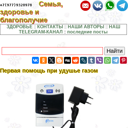
Семья,
+7(977)9328978
здоровье и
благополучие
ЗДОРОВЬЕ
::
КОНТАКТЫ
::
НАШИ АВТОРЫ
::
НАШ
TELEGRAM-КАНАЛ
::
последние посты
Первая помощь при удушье газом