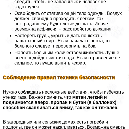
следить, чтобы не запал язык и человек не
задохнулся.
Освободить от стягивающей тело одежды. Воздух
должен свободно проходить к легким, так
пострадавшему будет легче дышать. Иначе
возможна асфиксия – расстройство дыхания.
Растереть гpyдь, укрыть и дать понюхать
нашатырный спирт. Если началась рвота, то
больного следует перевернуть на бок.
Напоить большим количеством жидкости. Лучше
всего подойдет чистая вода. Если отравление не
сильное, то лучше выпить кефир.
Соблюдение правил техники безопасности
Нужно соблюдать несложные действия, чтобы избежать
утечки газа. Важно помнить, что
метан легкий и
поднимается вверх, пропан и бутан (в баллонах)
способен скапливаться внизу, так как он тяжелее
.
В загородных или сельских домах есть погреба и
подполы, где он может накапливаться. Возможна cмepть