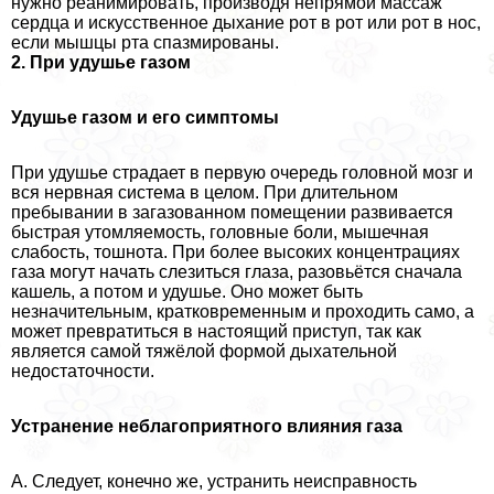
нужно реанимировать, производя непрямой массаж
сердца и искусственное дыхание рот в рот или рот в нос,
если мышцы рта спазмированы.
2. При удушье газом
Удушье газом и его симптомы
При удушье страдает в первую очередь головной мозг и
вся нервная система в целом. При длительном
пребывании в загазованном помещении развивается
быстрая утомляемость, головные боли, мышечная
слабость, тошнота. При более высоких концентрациях
газа могут начать слезиться глаза, разовьётся сначала
кашель, а потом и удушье. Оно может быть
незначительным, кратковременным и проходить само, а
может превратиться в настоящий приступ, так как
является самой тяжёлой формой дыхательной
недостаточности.
Устранение нeблагоприятного влияния газа
А. Следует, конечно же, устранить неисправность