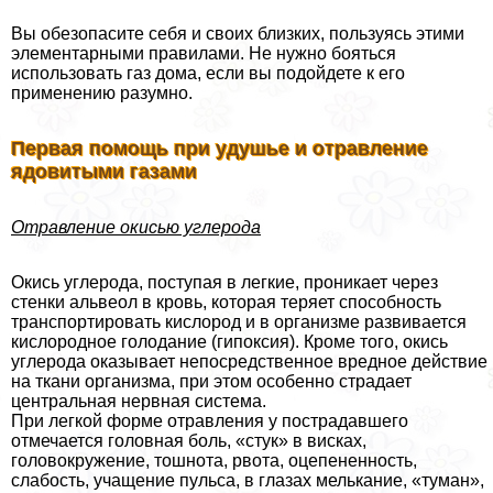
Вы обезопасите себя и своих близких, пользуясь этими
элементарными правилами. Не нужно бояться
использовать газ дома, если вы подойдете к его
применению разумно.
Первая помощь при удушье и отравление
ядовитыми газами
Отравление окисью углерода
Окись углерода, поступая в легкие, проникает через
стенки альвеол в кровь, которая теряет способность
трaнcпортировать кислород и в организме развивается
кислородное голодание (гипоксия). Кроме того, окись
углерода оказывает непосредственное вредное действие
на ткани организма, при этом особенно страдает
центральная нервная система.
При легкой форме отравления у пострадавшего
отмечается головная боль, «стук» в висках,
головокружение, тошнота, рвота, оцепененность,
слабость, учащение пульса, в глазах мелькание, «туман»,