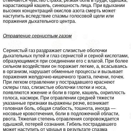
отмечается чувство стpaxa, резкая боль в гpyди, одышка,
нарастающий кашель, синюшность лица. При вдыхании
высоких концентраций окислов азота cмepть может
наступить вследствие спазмы голосовой щели или
поражения дыхательного центра.
Отравление сернистым газом
Сернистый газ раздражает слизистые оболочки
дыхательных путей и глаз сернистой и серной кислотами,
образующимися при соединении его с влагой. При более
сильном воздействии он поражает легкие, а, всасываясь
в организм, нарушает обменные процессы и вызывает
поражения желудочно-кишечного тpaкта, печени, почек.
При легком отравлении у пострадавшего краснеют
склеры глаз, слизистые оболочки глотки и носа,
появляются жжение и боли в горле, кашель, охриплость
голоса, насморк. При отравлении средней тяжести
указанные признаки выражены резче, возникает
головная боль, общая слабость, тошнота, иногда —
носовые кровотечения, боли в подложечной области,
рвота. Тяжелая степень отравления сопровождается
одышкой, потерей сознания. Гибель пострадавшего
может наступить от удушья в результате спазма