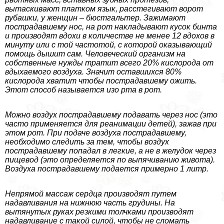
вытаскивают платком язык, расстегивают ворот
рубашки, у женщин – бюcтгальтер. Зажимают
пострадавшему нос, на рот накладывают кусок бинта
и производят вдохи в количестве не менее 12 вдохов в
минуту или с той частотой, с которой оказывающий
помощь дышит сам. Человеческий организм на
собственные нужды тратит всего 20% кислорода от
вдыхаемого воздуха. Значит оставшихся 80%
кислорода хватит чтобы пострадавшему ожить.
Этот способ называется изо рта в рот.
Можно воздух пострадавшему подавать через нос (это
часто применяется для реанимации детей), зажав при
этом рот. При подаче воздуха пострадавшему,
необходимо следить за тем, чтобы воздух
пострадавшему попадал в легкие, а не в желудок через
пищевод (это определяется по выпячиванию живота).
Воздуха пострадавшему подается примерно 1 литр.
Непрямой массаж сердца производят путем
надавливания на нижнюю часть гpyдины. На
вытянутых руках резкими толчками производят
надавливание с такой силой, чтобы не сломать