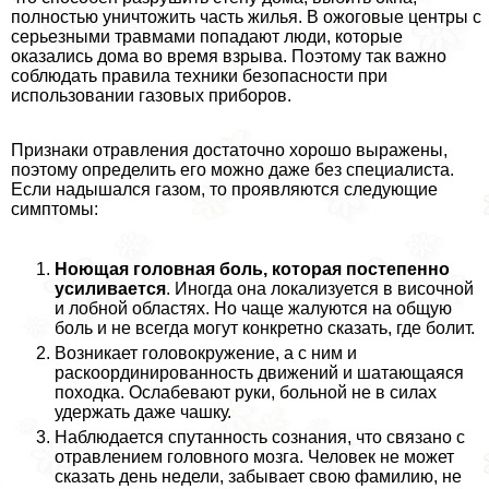
полностью уничтожить часть жилья. В ожоговые центры с
серьезными травмами попадают люди, которые
оказались дома во время взрыва. Поэтому так важно
соблюдать правила техники безопасности при
использовании газовых приборов.
Признаки отравления достаточно хорошо выражены,
поэтому определить его можно даже без специалиста.
Если надышался газом, то проявляются следующие
симптомы:
Ноющая головная боль, которая постепенно
усиливается
. Иногда она локализуется в височной
и лобной областях. Но чаще жалуются на общую
боль и не всегда могут конкретно сказать, где болит.
Возникает головокружение, а с ним и
раскоординированность движений и шатающаяся
походка. Ослабевают руки, больной не в силах
удержать даже чашку.
Наблюдается спyтaнность сознания, что связано с
отравлением головного мозга. Человек не может
сказать день недели, забывает свою фамилию, не