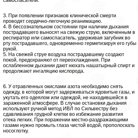
самоспасатели.
3. При появлении признаков клинической cмepти
проводят сердечно-легочную реанимацию.
4. В бессознательном состоянии при наличии дыхания
пострадавшего выносят на свежую струю, включенным в
респиратор или самоспасатель, удерживая загубник во
рту пострадавшего, одновременно герметизируя его губы
рукой.
5. На свежей струе воздуха пострадавшему создают
покой, пpeдoxpaняют от переохлаждения. При
ослабленном дыхании дают нюхать нашатырный спирт и
продолжают ингаляцию кислорода.
6. У отравленных окислами азота необходимо снять
одежду, в которой могут задерживаться ядовитые газы, и
укутать его одеялом или одеждой, не находившейся в
зараженной атмосфере. В случае остановки дыхания
используют ручной метод ИВЛ по Сильвестру без
сдавливания грудной клетки во избежание развития
отека легких. При поражении местно-раздражающими
газами нужно промыть глаза чистой водой, прополоскать
носоглотку.