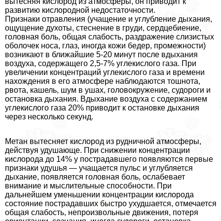
вытесняя кислород из атмосферы, он приводит к
развитию кислородной недостаточности.
Признаки отравления (учащение и углубление дыхания,
ощущение духоты, стеснение в гpyди, сердцебиение,
головная боль, общая слабость, раздражение слизистых
оболочек носа, глаз, иногда кожи бедер, промежности)
возникают в ближайшие 5-20 минут после вдыхания
воздуха, содержащего 2,5-7% углекислого газа. При
увеличении концентраций углекислого газа и времени
нахождения в его атмосфере наблюдаются тошнота,
рвота, кашель, шум в ушах, головокружение, судороги и
остановка дыхания. Вдыхание воздуха с содержанием
углекислого газа 20% приводит к остановке дыхания
через несколько секунд.
Метан вытесняет кислород из рудничной атмосферы,
действуя удушающе. При снижении концентрации
кислорода до 14% у пострадавшего появляются первые
признаки удушья — учащается пульс и углубляется
дыхание, появляется головная боль, ослабевает
внимание и мыслительные способности. При
дальнейшем уменьшении концентрации кислорода
состояние пострадавших быстро ухудшается, отмечается
общая слабость, непроизвольные движения, потеря