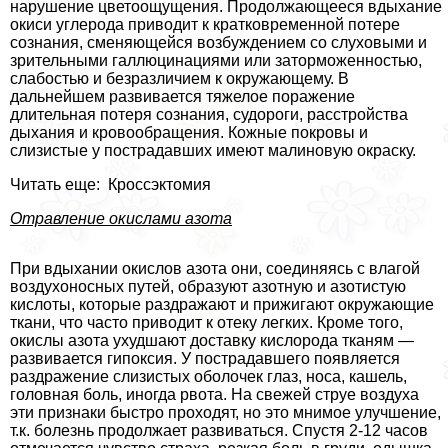
нарушение цветоощущения. Продолжающееся вдыхание
окиси углерода приводит к кратковременной потере
сознания, сменяющейся возбуждением со слуховыми и
зрительными галлюцинациями или заторможенностью,
слабостью и безразличием к окружающему. В
дальнейшем развивается тяжелое поражение
длительная потеря сознания, судороги, расстройства
дыхания и кровообращения. Кожные покровы и
слизистые у пострадавших имеют малиновую окраску.
Читать еще: Кроссэктомия
Отравление окислами азота
При вдыхании окислов азота они, соединяясь с влагой
воздухоносных путей, образуют азотную и азотистую
кислоты, которые раздражают и прижигают окружающие
ткани, что часто приводит к отеку легких. Кроме того,
окислы азота ухудшают доставку кислорода тканям —
развивается гипоксия. У пострадавшего появляется
раздражение слизистых оболочек глаз, носа, кашель,
головная боль, иногда рвота. На свежей струе воздуха
эти признаки быстро проходят, но это мнимое улучшение,
т.к. болезнь продолжает развиваться. Спустя 2-12 часов