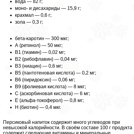
вода — 82 г;
моно- и дисахариды — 15,9 г;
крахмал — 0,6 г;
зола — 0,3 г;
бета-каротин — 300 мкг;
А (ретинол) — 50 мкг;
B1 (тиамин) — 0,02 мг;
B2 (рибофлавин) — 0,04 мг;
B3 (ниацин) — 0,6 мг;
B5 (пантотеновая кислота) — 0,2 мг;
B6 (пиридоксин) — 0,06 мг;
B9 (фолиевая кислота) — 8 мкг;
С (аскорбиновая кислота) — 6 мг;
E (альфа-токоферол) — 0,8 мг;
H (биотин) — 0,4 мкг.
Персиковый напиток содержит много углеводов при
невысокой калорийности. В своём составе 100 г продукта
содержит следующие витамины и минеральные