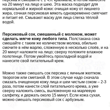
на 20 минут на лицо и шею. Эта маска подходит для
нормальной и жирной кожи: очищая кожу от лишнего
жира, сочная персиковая мякоть одновременно смягчает
и питает её. Смывают маску для лица слегка тёплой
водой.
Персиковый сок, смешанный с молоком, может
сделать мягче кожу любого типа
. Полстакана сока
смешайте с таким же количеством молока, обильно
смочите в нём марлю, сложенную в несколько слоёв, и на
20 минут наложите на лицо; сверху положите влажное
полотенце. Потом умойтесь прохладной водой и
нанесите свой питательный крем.
Можно также смешать сок персика с яичным желтком,
творогом или сметаной. В этом случае надо сначала
смазать очищенную кожу лица и шеи чистым соком – 2-3
раза, потом нанести слой питательного крема, а уже
сверху наложить смесь, выложенную на марлевую
салфетку, и держать около 15 минут. Если кожа сухая,
можно смешать персиковый сок с арбузным.