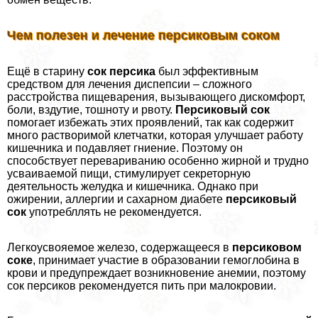
Чем полезен и лечение персиковым соком
Ещё в старину
сок персика
был эффективным
средством для лечения диспепсии – сложного
расстройства пищеварения, вызывающего дискомфорт,
боли, вздутие, тошноту и рвоту.
Персиковый сок
помогает избежать этих проявлений, так как содержит
много растворимой клетчатки, которая улучшает работу
кишечника и подавляет гниение. Поэтому он
способствует перевариванию особенно жирной и трудно
усваиваемой пищи, стимулирует секреторную
деятельность желудка и кишечника. Однако при
ожирении, аллергии и сахарном диабете
персиковый
сок
употрeбллять не рекомендуется.
Легкоусвояемое железо, содержащееся в
персиковом
соке
, принимает участие в образовании гемоглобина в
крови и предупреждает возникновение анемии, поэтому
сок персиков рекомендуется пить при малокровии.