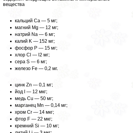
вещества
кальций Ca — 5 мг;
магний Mg — 12 мг;
натрий Na — 6 мг;
калий K — 152 мг;
фосфор P — 15 мг;
хлор Cl — l2 мг;
сера S — 6 мг;
железо Fe — 0,2 мг.
цинк Zn — 0,1 мг;
йод I — 12 мкг;
медь Cu — 50 мг;
марганец Mn — 0,14 мг;
хром Cr — 14 мкг;
фтор F — 22 мкг;
кремний Si — 10 мг;
литий Li — 3 мкг;