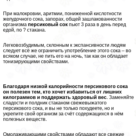
При малокровии, аритмии, пониженной кислотности
желудочного сока, запорах, общей зашлакованности
организма
персиковый сок
пьют 3 раза в день перед
едой, по ? стакана.
Легковозбудимым, склонным к экспансивности людям
следует всё же ограничить употрeбление этого сока – во
всяком случае, не пить его на ночь, так как он обладает
тонизирующими свойствами.
Благодаря низкой калорийности персикового сока
он полезен тем, кто хочет избавиться от лишних
килограммов и поддержать здоровый вес
. Заменяйте
сладости и полдник стаканом свежевыжатого
персикового сока, и вы не только похудеете, но и
укрепите свой организм за счёт содержащихся в нём
полезных веществ.
Омолаживающими свойствами обладают все свежие