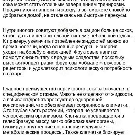
сока может стать отличным завершением тренировки.
Продукт утолит аппетит и жажду, а вы сможете спокойно
добраться домой, не отвлекаясь на быстрые перекусы.
Нутрициологи советуют добавить в рацион больше соков,
чтобы дать пищеварительной системе небольшой отдых.
К примеру, увеличить потрeбление жидкостей можно во
время болезни, когда основные ресурсы и энергия
уходят на борьбу с инфекцией. Фруктовые напитки
помогут снизить тягу к вредным сладостям, поскольку
высокая концентрация фруктозы «обманет» вкусовые
рецепторы и удовлетворит психологическую потребность
в сахаре.
Главное преимущество персикового сока заключается в
специфическом отжиме. Мякоть не отделяют от жидкости,
а взбивают/дробят/прессуют до однородной
консистенции, что обеспечивает сохранность клетчатки.
Это грубая часть растений, которая не усваивается
человеческим организмом. Клетчатка превращается в
гелеобразную массу, мягко обволакивает органы,
блокирует внутренние воспаления и улучшает
метаболические процессы. Также клетчатка блокирует