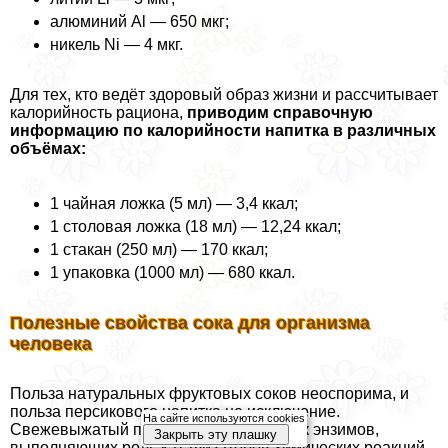
алюминий Al — 650 мкг;
никель Ni — 4 мкг.
Для тех, кто ведёт здоровый образ жизни и рассчитывает
калорийность рациона,
приводим справочную
информацию по калорийности напитка в различных
объёмах:
1 чайная ложка (5 мл) — 3,4 ккал;
1 столовая ложка (18 мл) — 12,24 ккал;
1 стакан (250 мл) — 170 ккал;
1 упаковка (1000 мл) — 680 ккал.
Полезные свойства сока для организма
человека
Польза натуральных фруктовых соков неоспорима, и
польза персикового напитка не исключение.
На сайте используются cookies
Свежевыжатый продукт — это источник энзимов,
Закрыть эту плашку
выполняющих роль катализаторов химических реакций