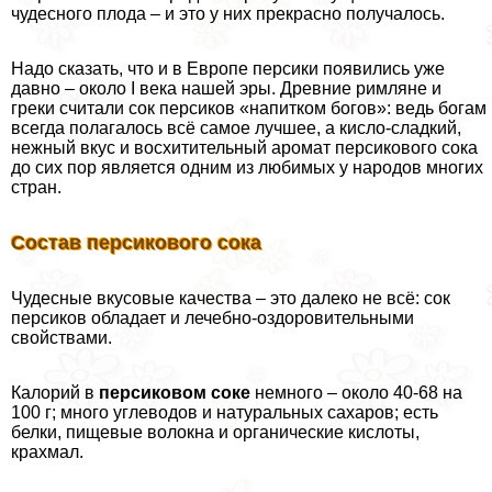
чудесного плода – и это у них прекрасно получалось.
Надо сказать, что и в Европе персики появились уже
давно – около I века нашей эры. Древние римляне и
греки считали сок персиков «напитком богов»: ведь богам
всегда полагалось всё самое лучшее, а кисло-сладкий,
нежный вкус и восхитительный аромат персикового сока
до сих пор является одним из любимых у народов многих
стран.
Состав персикового сока
Чудесные вкусовые качества – это далеко не всё: сок
персиков обладает и лечебно-оздоровительными
свойствами.
Калорий в
персиковом соке
немного – около 40-68 на
100 г; много углеводов и натуральных сахаров; есть
белки, пищевые волокна и органические кислоты,
крахмал.