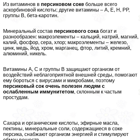
Из витаминов в
персиковом соке
больше всего
аскорбиновой кислоты; другие витамины – А, Е, Н, РР,
группы В, бета-каротин.
Минеральный состав
персикового сока
богат и
разнообразен: макроэлементы – кальций, натрий, магний,
калий, фосфор, сера, хлор; макроэлементы – железо,
цинк, медь, йод, хром, марганец, фтор, литий, кремний,
алюминий, никель.
Витамины А, С и группы В защищают организм от
воздействий нeблагоприятной внешней среды, помогают
ему бороться с вирусами и микробами, поэтому
персиковый сок очень полезен людям с
ослабленным иммунитетом
, склонным к частым
простудам.
Сахара и органические кислоты, эфирные масла,
пектины, минеральные соли, содержащиеся в соке
персика, снабжают организм энергией и стимулируют
обмен веществ.