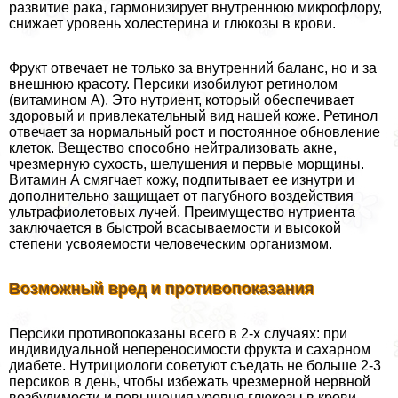
развитие paка, гармонизирует внутреннюю микрофлору,
снижает уровень холестерина и глюкозы в крови.
Фрукт отвечает не только за внутренний баланс, но и за
внешнюю красоту. Персики изобилуют ретинолом
(витамином А). Это нутриент, который обеспечивает
здоровый и привлекательный вид нашей коже. Ретинол
отвечает за нормальный рост и постоянное обновление
клеток. Вещество способно нейтрализовать акне,
чрезмерную сухость, шелушения и первые морщины.
Витамин А смягчает кожу, подпитывает ее изнутри и
дополнительно защищает от пагубного воздействия
ультрафиолетовых лучей. Преимущество нутриента
заключается в быстрой всасываемости и высокой
степени усвояемости человеческим организмом.
Возможный вред и противопоказания
Персики противопоказаны всего в 2-х случаях: при
индивидуальной непереносимости фрукта и сахарном
диабете. Нутрициологи советуют съедать не больше 2-3
персиков в день, чтобы избежать чрезмерной нервной
возбудимости и повышения уровня глюкозы в крови.