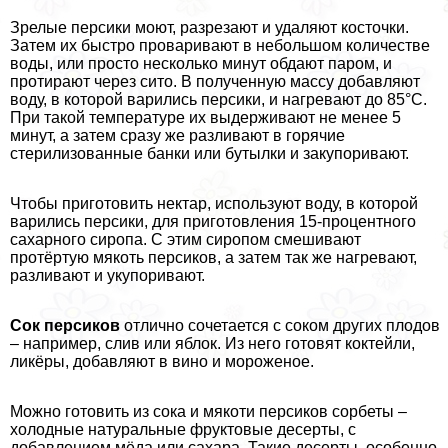
Зрелые персики моют, разрезают и удаляют косточки.
Затем их быстро проваривают в небольшом количестве
воды, или просто несколько минут обдают паром, и
протирают через сито. В полученную массу добавляют
воду, в которой варились персики, и нагревают до 85°С.
При такой температуре их выдерживают не менее 5
минут, а затем сразу же разливают в горячие
стерилизованные банки или бутылки и закупоривают.
Чтобы приготовить нектар, используют воду, в которой
варились персики, для приготовления 15-процентного
сахарного сиропа. С этим сиропом смешивают
протёртую мякоть персиков, а затем так же нагревают,
разливают и укупоривают.
Сок персиков
отлично сочетается с соком других плодов
– например, слив или яблок. Из него готовят коктейли,
ликёры, добавляют в вино и мороженое.
Можно готовить из сока и мякоти персиков сорбеты –
холодные натуральные фруктовые десерты, с
добавлением мёда или сахара. Такие десерты, особенно