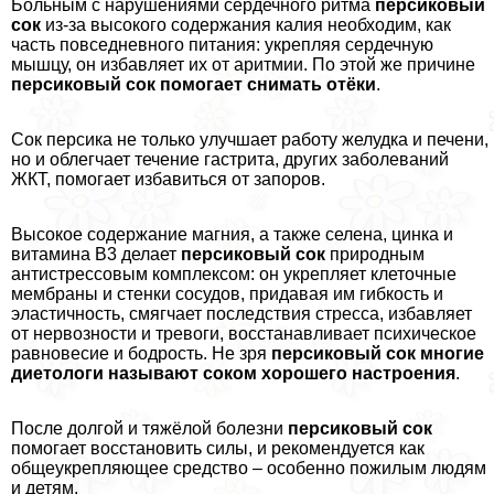
Больным с нарушениями сердечного ритма
персиковый
сок
из-за высокого содержания калия необходим, как
часть повседневного питания: укрепляя сердечную
мышцу, он избавляет их от аритмии. По этой же причине
персиковый сок помогает снимать отёки
.
Сок персика не только улучшает работу желудка и печени,
но и облегчает течение гастрита, других заболеваний
ЖКТ, помогает избавиться от запоров.
Высокое содержание магния, а также селена, цинка и
витамина В3 делает
персиковый сок
природным
антистрессовым комплексом: он укрепляет клеточные
мембраны и стенки сосудов, придавая им гибкость и
эластичность, смягчает последствия стресса, избавляет
от нервозности и тревоги, восстанавливает психическое
равновесие и бодрость. Не зря
персиковый сок многие
диетологи называют соком хорошего настроения
.
После долгой и тяжёлой болезни
персиковый сок
помогает восстановить силы, и рекомендуется как
общеукрепляющее средство – особенно пожилым людям
и детям.