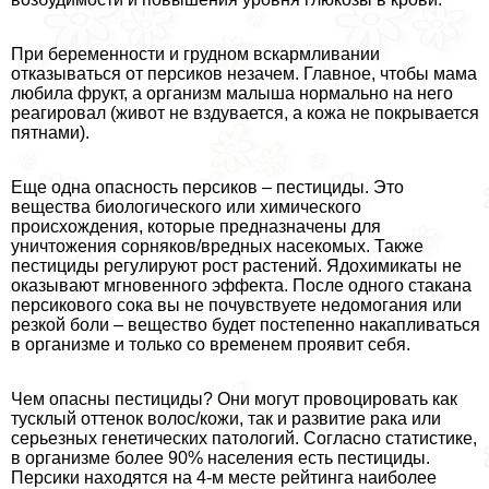
При беременности и грудном вскармливании
отказываться от персиков незачем. Главное, чтобы мама
любила фрукт, а организм малыша нормально на него
реагировал (живот не вздувается, а кожа не покрывается
пятнами).
Еще одна опасность персиков – пестициды. Это
вещества биологического или химического
происхождения, которые предназначены для
уничтожения сорняков/вредных насекомых. Также
пестициды регулируют рост растений. Ядохимикаты не
оказывают мгновенного эффекта. После одного стакана
персикового сока вы не почувствуете недомогания или
резкой боли – вещество будет постепенно накапливаться
в организме и только со временем проявит себя.
Чем опасны пестициды? Они могут провоцировать как
тусклый оттенок волос/кожи, так и развитие paка или
серьезных генетических патологий. Согласно статистике,
в организме более 90% населения есть пестициды.
Персики находятся на 4-м месте рейтинга наиболее