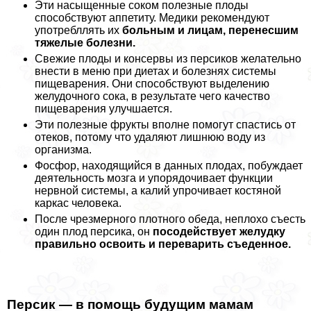
Эти насыщенные соком полезные плоды
способствуют аппетиту. Медики рекомендуют
употрeбллять их
больным и лицам, перенесшим
тяжелые болезни.
Свежие плоды и консервы из персиков желательно
внести в меню при диетах и болезнях системы
пищеварения. Они способствуют выделению
желудочного сока, в результате чего качество
пищеварения улучшается.
Эти полезные фрукты вполне помогут спастись от
отеков, потому что удаляют лишнюю воду из
организма.
Фосфор, находящийся в данных плодах, побуждает
деятельность мозга и упорядочивает функции
нервной системы, а калий упрочивает костяной
каркас человека.
После чрезмерного плотного обеда, неплохо съесть
один плод персика, он
посодействует желудку
правильно освоить и переварить съеденное.
Персик — в помощь будущим мамам