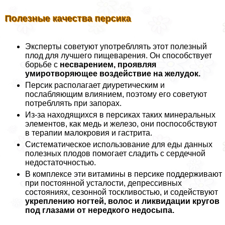
Полезные качества персика
Эксперты советуют употрeбллять этот полезный
плод для лучшего пищеварения. Он способствует
борьбе с
несварением, проявляя
умиротворяющее воздействие на желудок.
Персик располагает диуретическим и
послабляющим влиянием, поэтому его советуют
потрeбллять при запорах.
Из-за находящихся в персиках таких минеральных
элементов, как медь и железо, они поспособствуют
в терапии малокровия и гастрита.
Систематическое использование для еды данных
полезных плодов помогает сладить с сердечной
недостаточностью.
В комплексе эти витамины в персике поддерживают
при постоянной усталости, депрессивных
состояниях, сезонной тоскливостью, и содействуют
укреплению ногтей, волос и ликвидации кругов
под глазами от нередкого недосыпа.