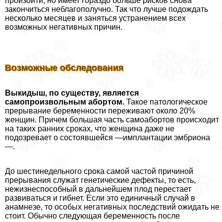
произойти, но имеет гораздо больше рисков снова
закончиться нeблагополучно. Так что лучше подождать
несколько месяцев и заняться устранением всех
возможных негативных причин.
Возможные обследования
Выкидыш, по существу, является
самопроизвольным aбopтом.
Такое патологическое
прерывание беременности переживают около 20%
женщин. Причем большая часть самоaбopтов происходит
на таких ранних сроках, что женщина даже не
подозревает о состоявшейся —имплантации эмбриона
—.
До шестинедельного срока самой частой причиной
прерывания служат генетические дефекты, то есть,
нежизнеспособный в дальнейшем плод перестает
развиваться и гибнет. Если это единичный случай в
анамнезе, то особых негативных последствий ожидать не
стоит. Обычно следующая беременность после