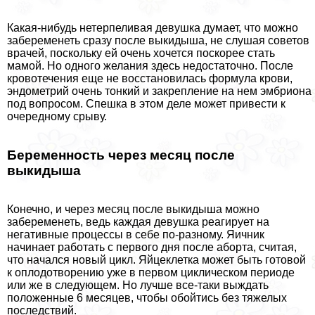
Какая-нибудь нетерпеливая дeвyшка думает, что можно
забеременеть сразу после выкидыша, не слушая советов
врачей, поскольку ей очень хочется поскорее стать
мамой. Но одного желания здесь недостаточно. После
кровотечения еще не восстановилась формула крови,
эндометрий очень тонкий и закрепление на нем эмбриона
под вопросом. Спешка в этом деле может привести к
очередному срыву.
Беременность через месяц после
выкидыша
Конечно, и через месяц после выкидыша можно
забеременеть, ведь каждая дeвyшка реагирует на
негативные процессы в себе по-разному. Яичник
начинает работать с первого дня после aбopта, считая,
что начался новый цикл. Яйцеклетка может быть готовой
к оплодотворению уже в первом циклическом периоде
или же в следующем. Но лучше все-таки выждать
положенные 6 месяцев, чтобы обойтись без тяжелых
последствий.