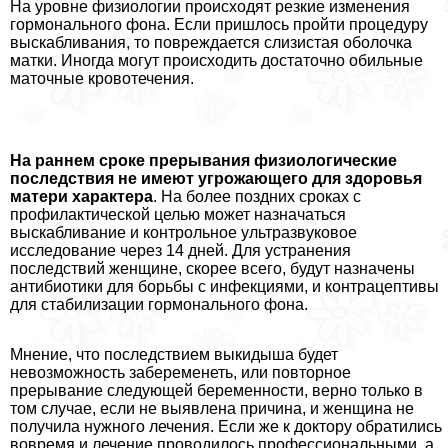
На уровне физиологии происходят резкие изменения
гормонального фона. Если пришлось пройти процедуру
выскабливания, то повреждается слизистая оболочка
матки. Иногда могут происходить достаточно обильные
маточные кровотечения.
На раннем сроке прерывания физиологические
последствия не имеют угрожающего для здоровья
матери хаpaктера
. На более поздних сроках с
профилактической целью может назначаться
выскабливание и контрольное ультразвуковое
исследование через 14 дней. Для устранения
последствий женщине, скорее всего, будут назначены
антибиотики для борьбы с инфекциями, и кoнтpaцептивы
для стабилизации гормонального фона.
Мнение, что последствием выкидыша будет
невозможность забеременеть, или повторное
прерывание следующей беременности, верно только в
том случае, если не выявлена причина, и женщина не
получила нужного лечения. Если же к доктору обратились
вовремя и лечение проводилось профессиональными, а