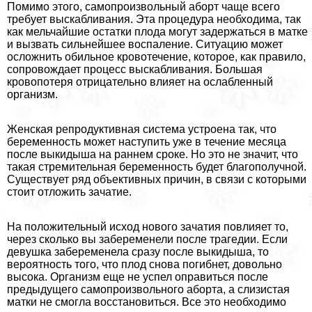
Помимо этого, самопроизвольный aбopт чаще всего
требует выскабливания. Эта процедypa необходима, так
как мельчайшие остатки плода могут задержаться в матке
и вызвать сильнейшее воспаление. Ситуацию может
осложнить обильное кровотечение, которое, как правило,
сопровождает процесс выскабливания. Большая
кровопотеря отрицательно влияет на ослабленный
организм.
Женская репродуктивная система устроена так, что
беременность может наступить уже в течение месяца
после выкидыша на раннем сроке. Но это не значит, что
такая стремительная беременность будет благополучной.
Существует ряд объективных причин, в связи с которыми
стоит отложить зачатие.
На положительный исход нового зачатия повлияет то,
через сколько вы забеременели после трагедии. Если
дeвyшка забеременела сразу после выкидыша, то
вероятность того, что плод снова погибнет, довольно
высока. Организм еще не успел оправиться после
предыдущего самопроизвольного aбopта, а слизистая
матки не смогла восстановиться. Все это необходимо