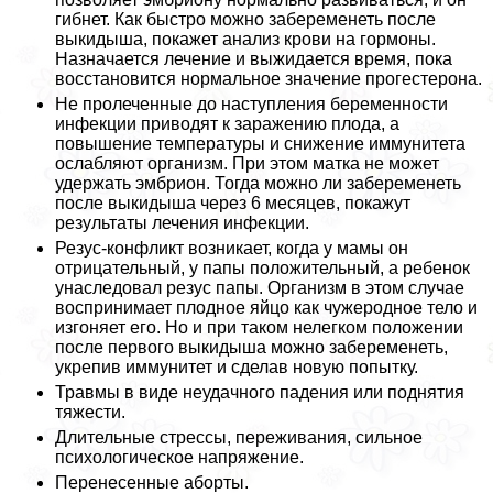
гибнет. Как быстро можно забеременеть после
выкидыша, покажет анализ крови на гормоны.
Назначается лечение и выжидается время, пока
восстановится нормальное значение прогестерона.
Не пролеченные до наступления беременности
инфекции приводят к заражению плода, а
повышение температуры и снижение иммунитета
ослабляют организм. При этом матка не может
удержать эмбрион. Тогда можно ли забеременеть
после выкидыша через 6 месяцев, покажут
результаты лечения инфекции.
Резус-конфликт возникает, когда у мамы он
отрицательный, у папы положительный, а ребенок
унаследовал резус папы. Организм в этом случае
воспринимает плодное яйцо как чужеродное тело и
изгоняет его. Но и при таком нелегком положении
после первого выкидыша можно забеременеть,
укрепив иммунитет и сделав новую попытку.
Травмы в виде неудачного падения или поднятия
тяжести.
Длительные стрессы, переживания, сильное
психологическое напряжение.
Перенесенные aбopты.