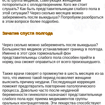
есть группа медиков, советующих женщинам
поторопиться с оплодотворением. Кого же стоит
слушать? Как быть представительницам слабого пола в
этой ситуации? Через сколько месяцев можно
забеременеть после выкидыша? Попробуем разобраться
в этом вопросе более подробно.
Зачатие спустя полгода
Через сколько можно забеременеть после выкидыша?
Большинство медиков устанавливают границу в полгода.
Именно в этот срок гормональный фон
представительницы слабого пола способен прийти в
норму, она сможет оправиться от всего произошедшего.
Также врачи говорят о промежутке в шесть месяцев из-за
того, что именно такой период позволяет женщине
выяснить причину неудачи. Последующая коррекция
поможет предотвратить повторение патологического
процесса. Довольно часто после неудачной
беременности гинекологи назначают представительнице
слабого пола курс приема медикаментов группы
opaльных кoнтpaцептивов. Эти лекарства способствуют