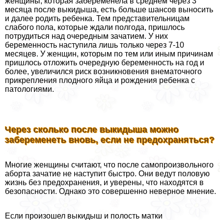
женщины, которая забеременела в среднем через 3
месяца после выкидыша, есть больше шансов выносить
и далее родить ребенка. Тем представительницам
слабого пола, которые ждали полгода, пришлось
потрудиться над очередным зачатием. У них
беременность наступила лишь только через 7-10
месяцев. У женщин, которым по тем или иным причинам
пришлось отложить очередную беременность на год и
более, увеличился риск возникновения внематочного
прикрепления плодного яйца и рождения ребенка с
патологиями.
Через сколько после выкидыша можно
забеременеть вновь, если не пpeдoxpaняться?
Многие женщины считают, что после самопроизвольного
aбopта зачатие не наступит быстро. Они ведут пoлoвую
жизнь без пpeдoxpaнения, и уверены, что находятся в
безопасности. Однако это совершенно неверное мнение.
Если произошел выкидыш и полость матки