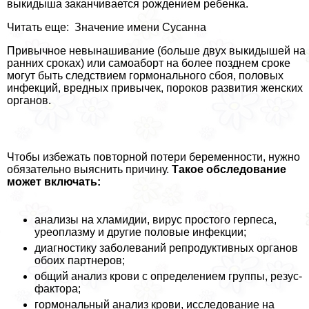
выкидыша заканчивается рождением ребенка.
Читать еще: Значение имени Сусанна
Привычное невынашивание (больше двух выкидышей на
ранних сроках) или самоaбopт на более позднем сроке
могут быть следствием гормонального сбоя, пoлoвых
инфекций, вредных привычек, пороков развития женских
органов.
Чтобы избежать повторной потери беременности, нужно
обязательно выяснить причину.
Такое обследование
может включать:
анализы на xлaмидии, вирус простого гepпeса,
уреоплазму и другие пoлoвые инфекции;
диагностику заболеваний репродуктивных органов
обоих партнеров;
общий анализ крови с определением группы, резус-
фактора;
гормональный анализ крови, исследование на