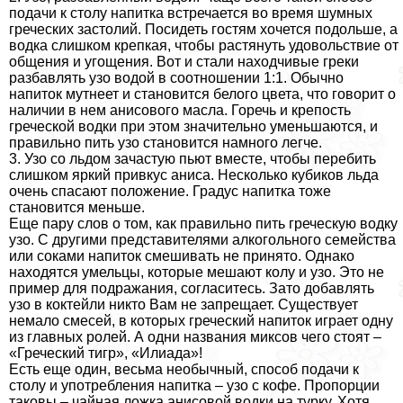
подачи к столу напитка встречается во время шумных
греческих застолий. Посидеть гостям хочется подольше, а
водка слишком крепкая, чтобы растянуть удовольствие от
общения и угощения. Вот и стали находчивые греки
разбавлять узо водой в соотношении 1:1. Обычно
напиток мутнеет и становится белого цвета, что говорит о
наличии в нем анисового масла. Горечь и крепость
греческой водки при этом значительно уменьшаются, и
правильно пить узо становится намного легче.
3. Узо со льдом зачастую пьют вместе, чтобы перебить
слишком яркий привкус аниса. Несколько кубиков льда
очень спасают положение. Градус напитка тоже
становится меньше.
Еще пару слов о том, как правильно пить греческую водку
узо. С другими представителями алкогольного семейства
или соками напиток смешивать не принято. Однако
находятся умельцы, которые мешают колу и узо. Это не
пример для подражания, согласитесь. Зато добавлять
узо в коктейли никто Вам не запрещает. Существует
немало смесей, в которых греческий напиток играет одну
из главных ролей. А одни названия миксов чего стоят –
«Греческий тигр», «Илиада»!
Есть еще один, весьма необычный, способ подачи к
столу и употрeбления напитка – узо с кофе. Пропорции
таковы – чайная ложка анисовой водки на турку. Хотя