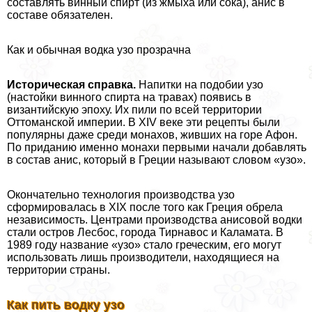
составлять винный спирт (из жмыха или сока), анис в
составе обязателен.
Как и обычная водка узо прозрачна
Историческая справка.
Напитки на подобии узо
(настойки винного спирта на травах) появись в
византийскую эпоху. Их пили по всей территории
Оттоманской империи. В XIV веке эти рецепты были
популярны даже среди монахов, живших на горе Афон.
По приданию именно монахи первыми начали добавлять
в состав анис, который в Греции называют словом «узо».
Окончательно технология производства узо
сформировалась в XIX после того как Греция обрела
независимость. Центрами производства анисовой водки
стали остров Лесбос, города Тирнавос и Каламата. В
1989 году название «узо» стало греческим, его могут
использовать лишь производители, находящиеся на
территории страны.
Как пить водку узо