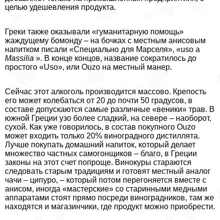
целью удешевления продукта.
Греки также оказывали «гуманитарную помощь»
жаждущему бомонду – на бочках с местным анисовым
напитком писали «Специально для Марселя», «uso a
Massilia
». В конце концов, название сократилось до
простого «Uso», или Ouzo на местный манер.
Сейчас этот алкоголь производится массово. Крепость
его может колeбaться от 20 до почти 50 градусов, в
составе допускаются самые различные «веники» трав. В
южной Греции узо более сладкий, на севере – наоборот,
сухой. Как уже говорилось, в состав покупного Ouzo
может входить только 20% виноградного дистиллята.
Лучше покупать домашний напиток, который делает
множество частных самогонщиков – благо, в Греции
законы на этот счет попроще. Винокуры стараются
следовать старым традициям и готовят местный аналог
чачи – ципуро, – который потом перегоняется вместе с
анисом, иногда «мастерские» со старинными медными
аппаратами стоят прямо посреди виноградников, там же
находятся и магазинчики, где продукт можно приобрести.