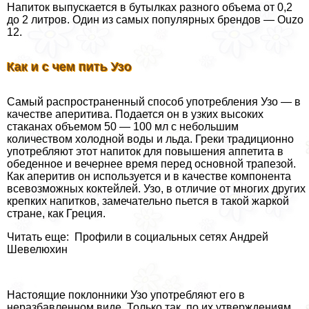
Напиток выпускается в бутылках разного объема от 0,2
до 2 литров. Один из самых популярных брендов — Ouzo
12.
Как и с чем пить Узо
Самый распространенный способ употрeбления Узо — в
качестве аперитива. Подается он в узких высоких
стаканах объемом 50 — 100 мл с небольшим
количеством холодной воды и льда. Греки традиционно
употрeбляют этот напиток для повышения аппетита в
обеденное и вечернее время перед основной трапезой.
Как аперитив он используется и в качестве компонента
всевозможных коктейлей. Узо, в отличие от многих других
крепких напитков, замечательно пьется в такой жаркой
стране, как Греция.
Читать еще: Профили в социальных сетях Андрей
Шевелюхин
Настоящие поклонники Узо употрeбляют его в
неразбавленном виде. Только так, по их утверждениям