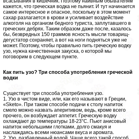
всасывания в кишечник. Поэтому наивным обывателям
кажется, что греческая водка не пьянит. И тут начинается
самое интересное и опасное, поскольку в этом момент
сахар разлагается в крови и усиливает воздействие
алкоголя на организм бедного туриста, заплутавшего в
греческих дебрях. Таким образом даже после, казалось
бы, безвредных 150 граммов ясность мысли товарищ-
дегустатор сохраняет, а вот на ноги подняться уже не
может. Поэтому, чтобы правильно пить греческую водку
узо, нужна качественная закуска, о которой мы
поговорим в следующем пункте.
Как пить узо? Три способа употрeбления греческой
водки
Существует три способа употрeбления узо.
1. Узо в чистом виде, или, как его называют в Греции,
«Sketo». При таком способе подачи к столу напиток
смело можно назвать аперитивом, ведь, кроме всего
прочего, он возбуждает аппетит. Греческую водку
охлаждают до температуры 18-23°C. Пьют анисовый
напиток небольшими глотками, долго смакуя и
наслаждаясь всеми нюансами вкуса и аромата.
2. Узо, разбавленный водой. Чаще всего такой способ