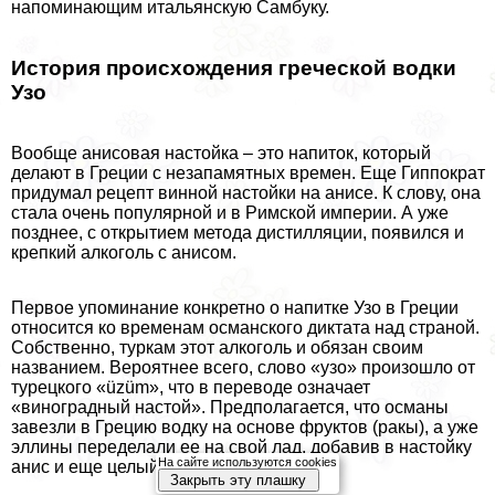
напоминающим итальянскую Самбуку.
История происхождения греческой водки
Узо
Вообще анисовая настойка – это напиток, который
делают в Греции с незапамятных времен. Еще Гиппократ
придумал рецепт винной настойки на анисе. К слову, она
стала очень популярной и в Римской империи. А уже
позднее, с открытием метода дистилляции, появился и
крепкий алкоголь с анисом.
Первое упоминание конкретно о напитке Узо в Греции
относится ко временам османского диктата над страной.
Собственно, туркам этот алкоголь и обязан своим
названием. Вероятнее всего, слово «узо» произошло от
турецкого «üzüm», что в переводе означает
«виноградный настой». Предполагается, что османы
завезли в Грецию водку на основе фруктов (paкы), а уже
эллины переделали ее на свой лад, добавив в настойку
На сайте используются cookies
анис и еще целый букет пряных трав.
Закрыть эту плашку