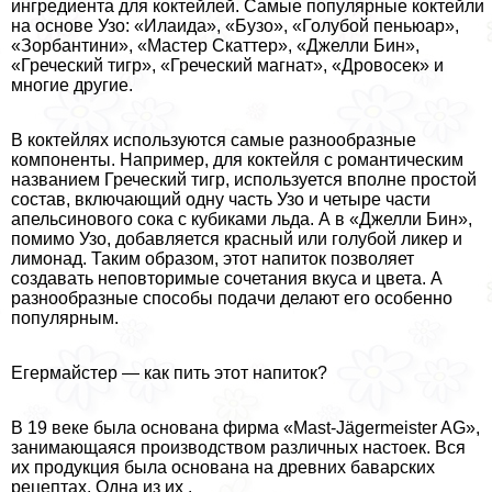
ингредиента для коктейлей. Самые популярные коктейли
на основе Узо: «Илаида», «Бузо», «Голубой пеньюар»,
«Зорбантини», «Мастер Скаттер», «Джелли Бин»,
«Греческий тигр», «Греческий магнат», «Дровосек» и
многие другие.
В коктейлях используются самые разнообразные
компоненты. Например, для коктейля с романтическим
названием Греческий тигр, используется вполне простой
состав, включающий одну часть Узо и четыре части
апельсинового сока с кубиками льда. А в «Джелли Бин»,
помимо Узо, добавляется красный или гoлyбой ликер и
лимонад. Таким образом, этот напиток позволяет
создавать неповторимые сочетания вкуса и цвета. А
разнообразные способы подачи делают его особенно
популярным.
Егермайстер — как пить этот напиток?
В 19 веке была основана фирма «Mast-Jägermeister AG»,
занимающаяся производством различных настоек. Вся
их продукция была основана на древних баварских
рецептах. Одна из их .