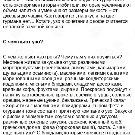
есть экспериментаторы-любители, которые увеличивают
объем напитка и уменьшают размеры емкости – от
джезвы до чашки. Как говорится, на вкус и на цвет
гурмана нет… Кстати, узо в сочетании с кофе считается
неплохой заменой коньяка.
С чем пьют узо?
С чем же пьют узо греки? Чему нам у них поучиться?
Местные жители закусывают узо различными
морепродуктами (креветками, анчоусами, кальмарами,
щупальцами осьминога), маслинами, легкими салатами,
маринованными овощами, разными кондитерскими
изделиями, мясными блюдами, сладкими десертами,
крепким кофе, фруктами, сырами. Прекрасно подойдут к
напитку картофельные крокеты, свежие огурцы, соленые
орешки, жареные цукини, баклажаны. Греческий салат
«Хорьятики с маслинами, помидорами, сыром фета и
огурцами тоже составит приятную компанию узо. Закуски
с рисом и знаменитым соусом с зеленью и уксусом,
различные соленые закуски, свежеиспеченный хлеб,
греческая долма, фава (гороховая каша), паста. С чем
еще пьют узо? С блюдами, которые являются гордостью