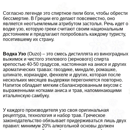
Согласно легенде это спиртное пили боги, чтобы обрести
бесcмepтие. В Греции его делают повсеместно, оно
является неотъемлемым атрибутом застолья. Речь идет о
водке узо, которую греки считают своим национальным
достоянием и предлагают попробовать каждому туристу,
посетившему их страну.
Водка Узо
(Ouzo) – это смесь дистиллята из виноградных
выжимок и чистого этилового (зернового) спирта
крепостью 40-50 градусов, настоянная на анисе и других
ароматических травах: гвоздике, миндале, ромашке,
шпинате, кориандре, фенхеле и других, которая после
нескольких месяцев выдержки перегоняется повторно.
Напиток обладает мягким сбалансированным вкусом с
выраженными нотками аниса и трав, напоминающими
итальянскую самбуку.
У каждого производителя узо своя оригинальная
рецептура, технология и набор трав. Греческое
законодательство обязывает придерживаться лишь двух
правил: минимум 20% алкогольной основы должен