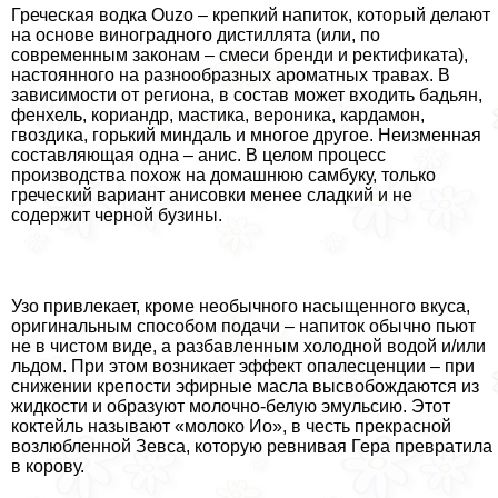
Греческая водка Ouzo – крепкий напиток, который делают
на основе виноградного дистиллята (или, по
современным законам – смеси бренди и ректификата),
настоянного на разнообразных ароматных травах. В
зависимости от региона, в состав может входить бадьян,
фенхель, кориандр, мастика, вероника, кардамон,
гвоздика, горький миндаль и многое другое. Неизменная
составляющая одна – анис. В целом процесс
производства похож на домашнюю самбуку, только
греческий вариант анисовки менее сладкий и не
содержит черной бузины.
Узо привлекает, кроме необычного насыщенного вкуса,
оригинальным способом подачи – напиток обычно пьют
не в чистом виде, а разбавленным холодной водой и/или
льдом. При этом возникает эффект опалесценции – при
снижении крепости эфирные масла высвобождаются из
жидкости и образуют молочно-белую эмульсию. Этот
коктейль называют «молоко Ио», в честь прекрасной
возлюбленной Зевса, которую ревнивая Гера превратила
в корову.