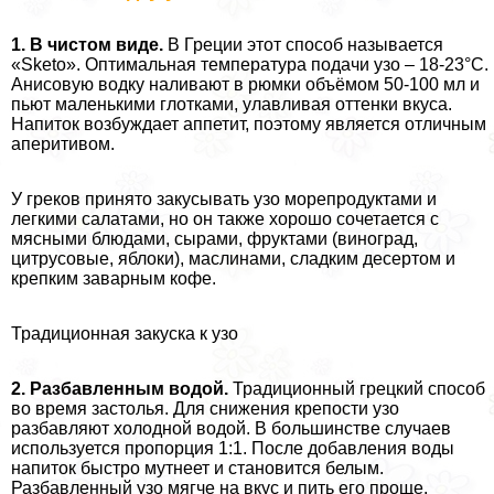
1. В чистом виде.
В Греции этот способ называется
«Sketo». Оптимальная температура подачи узо – 18-23°C.
Анисовую водку наливают в рюмки объёмом 50-100 мл и
пьют маленькими глотками, улавливая оттенки вкуса.
Напиток возбуждает аппетит, поэтому является отличным
аперитивом.
У греков принято закусывать узо морепродуктами и
легкими салатами, но он также хорошо сочетается с
мясными блюдами, сырами, фруктами (виноград,
цитрусовые, яблоки), маслинами, сладким десертом и
крепким заварным кофе.
Традиционная закуска к узо
2. Разбавленным водой.
Традиционный грецкий способ
во время застолья. Для снижения крепости узо
разбавляют холодной водой. В большинстве случаев
используется пропорция 1:1. После добавления воды
напиток быстро мутнеет и становится белым.
Разбавленный узо мягче на вкус и пить его проще.