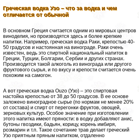
Греческая водка Узо – что за водка и чем
отличается от обычной
В основном Греция считается одним из мировых центров
виноделия, но производятся здесь и более крепкие
напитки. Например, греческая водка Раки, крепостью 40-
50 градусов и настоянная на винограде. Раки очень
известен, ведь это спиртной национальный напиток в
Греции, Турции, Болгарии, Сербии и других странах.
Производится такой алкоголь из винограда или другого
фруктового сырья, и по вкусу и крепости считается очень
похожим на самогон.
А вот греческая водка Ouzo (Узо) – это спиртовая
настойка крепостью от 38 до 50 градусов. В ее основе
заложено виноградное сырье (по нормам не менее 20%
от состава) и спирт от перегонки фруктов, овощей,
зерновых культур. Особое значение при изготовлении
этого напитка имеют пряности: в водку добавляют анис,
бутоны гвоздики, бадьян, корицу, корень имбиря,
розмарин и т.п. Такое сочетание трав делает греческий
Узо приятным пряным напитком, отдаленно