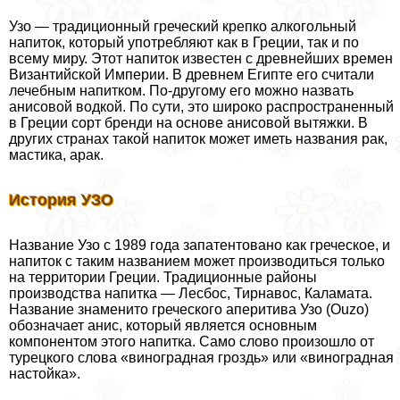
Узо — традиционный греческий крепко алкогольный
напиток, который употрeбляют как в Греции, так и по
всему миру. Этот напиток известен с древнейших времен
Византийской Империи. В древнем Египте его считали
лечебным напитком. По-другому его можно назвать
анисовой водкой. По сути, это широко распространенный
в Греции сорт бренди на основе анисовой вытяжки. В
других странах такой напиток может иметь названия paк,
мастика, аpaк.
История УЗО
Название Узо с 1989 года запатентовано как греческое, и
напиток с таким названием может производиться только
на территории Греции. Традиционные районы
производства напитка — Лесбос, Тирнавос, Каламата.
Название знаменито греческого аперитива Узо (Ouzo)
обозначает анис, который является основным
компонентом этого напитка. Само слово произошло от
турецкого слова «виноградная гроздь» или «виноградная
настойка».