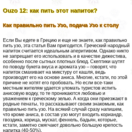
Ouzo 12: как пить этот напиток?
Как правильно пить Узо, подача Узо к столу
Если Вы едете в Грецию и еще не знаете, как правильно
пить узо, эта статья Вам пригодится. Греческий народный
напиток считается идеальным аперитивом. Однако никто
не запрещает его использовать и в качестве дижестива,
особенно после сытных плотных блюд. Скептики шутят
по поводу букета вкуса и аромата узо – говорят, что
напиток смахивает на микстуру от кашля, ведь
производят его на основе аниса. Многие, кстати, по этой
причине не хотят его пробовать. Но если все-таки
местным жителям удается уломать туристов испить
анисовую водку, то те проникаются любовью и
уважением к греческому зелью. А когда они приезжают в
родные пенаты, то рассказывают своим знакомым, как
правильно пить узо. На всякий случай сразу напишем,
что кроме аниса, в состав узо могут входить кориандр,
гвоздика, корица, мускат, фенхель, бадьян, которые,
кстати, заметно смягчают довольно большую крепость
напитка (40-50%).