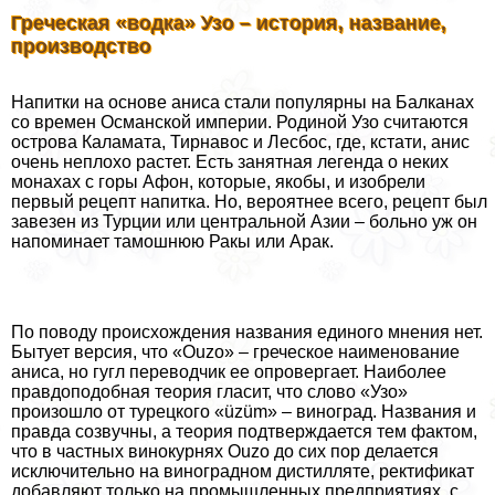
Греческая «водка» Узо – история, название,
производство
Напитки на основе аниса стали популярны на Балканах
со времен Османской империи. Родиной Узо считаются
острова Каламата, Тирнавос и Лесбос, где, кстати, анис
очень неплохо растет. Есть занятная легенда о неких
монахах с горы Афон, которые, якобы, и изобрели
первый рецепт напитка. Но, вероятнее всего, рецепт был
завезен из Турции или центральной Азии – больно уж он
напоминает тамошнюю Ракы или Аpaк.
По поводу происхождения названия единого мнения нет.
Бытует версия, что «Ouzo» – греческое наименование
аниса, но гугл переводчик ее опровергает. Наиболее
правдоподобная теория гласит, что слово «Узо»
произошло от турецкого «üzüm» – виноград. Названия и
правда созвучны, а теория подтверждается тем фактом,
что в частных винокурнях Ouzo до сих пор делается
исключительно на виноградном дистилляте, ректификат
добавляют только на промышленных предприятиях, с