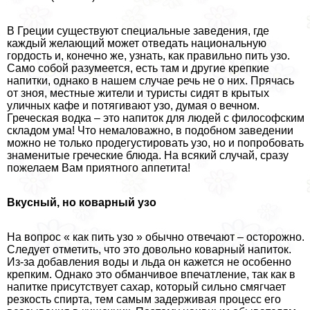
В Греции существуют специальные заведения, где
каждый желающий может отведать национальную
гордость и, конечно же, узнать, как правильно пить узо.
Само собой разумеется, есть там и другие крепкие
напитки, однако в нашем случае речь не о них. Прячась
от зноя, местные жители и туристы сидят в крытых
уличных кафе и потягивают узо, думая о вечном.
Греческая водка – это напиток для людей с философским
складом ума! Что немаловажно, в подобном заведении
можно не только продегустировать узо, но и попробовать
знаменитые греческие блюда. На всякий случай, сразу
пожелаем Вам приятного аппетита!
Вкусный, но коварный узо
На вопрос « как пить узо » обычно отвечают – осторожно.
Следует отметить, что это довольно коварный напиток.
Из-за добавления воды и льда он кажется не особенно
крепким. Однако это обманчивое впечатление, так как в
напитке присутствует сахар, который сильно смягчает
резкость спирта, тем самым задерживая процесс его