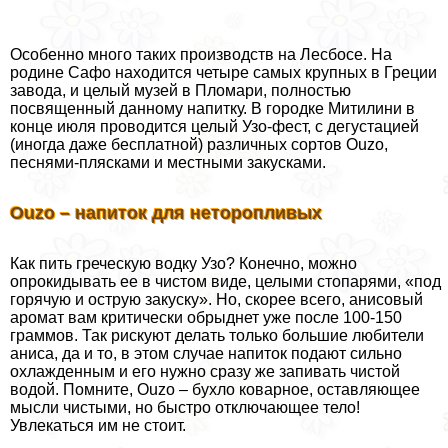
Особенно много таких производств на Лесбосе. На
родине Сафо находится четыре самых крупных в Греции
завода, и целый музей в Пломари, полностью
посвященный данному напитку. В городке Митилини в
конце июля проводится целый Узо-фест, с дегустацией
(иногда даже бесплатной) различных сортов Ouzo,
песнями-плясками и местными закусками.
Ouzo – напиток для неторопливых
Как пить греческую водку Узо? Конечно, можно
опрокидывать ее в чистом виде, целыми стопарями, «под
горячую и острую закуску». Но, скорее всего, анисовый
аромат вам критически обрыднет уже после 100-150
граммов. Так рискуют делать только большие любители
аниса, да и то, в этом случае напиток подают сильно
охлажденным и его нужно сразу же запивать чистой
водой. Помните, Ouzo – бухло коварное, оставляющее
мысли чистыми, но быстро отключающее тело!
Увлекаться им не стоит.