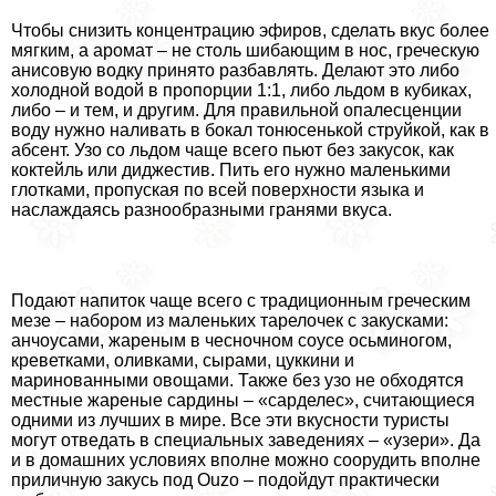
Чтобы снизить концентрацию эфиров, сделать вкус более
мягким, а аромат – не столь шибающим в нос, греческую
анисовую водку принято разбавлять. Делают это либо
холодной водой в пропорции 1:1, либо льдом в кубиках,
либо – и тем, и другим. Для правильной опалесценции
воду нужно наливать в бокал тонюсенькой струйкой, как в
абсент. Узо со льдом чаще всего пьют без закусок, как
коктейль или диджестив. Пить его нужно маленькими
глотками, пропуская по всей поверхности языка и
наслаждаясь разнообразными гранями вкуса.
Подают напиток чаще всего с традиционным греческим
мезе – набором из маленьких тарелочек с закусками:
анчоусами, жареным в чесночном соусе осьминогом,
креветками, оливками, сырами, цуккини и
маринованными овощами. Также без узо не обходятся
местные жареные сардины – «сарделес», считающиеся
одними из лучших в мире. Все эти вкусности туристы
могут отведать в специальных заведениях – «узери». Да
и в домашних условиях вполне можно соорудить вполне
приличную закусь под Ouzo – подойдут пpaктически