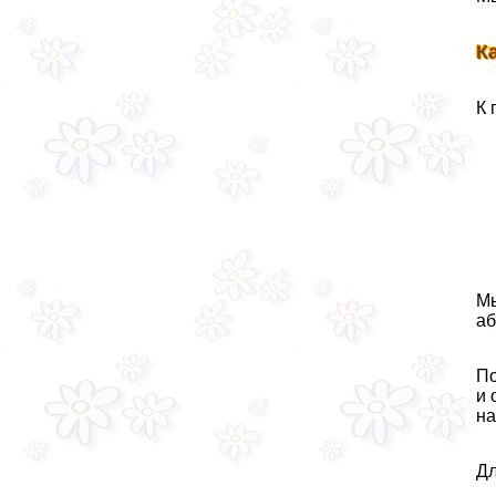
К
К 
Мы
аб
По
и 
на
Дл