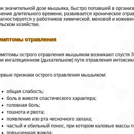
и значительной дозе мышьяка, быстро попавшей в организм
чение длительного времени, развивается хроническое отра
агностируется у работников химической, меховой и кожеве
льском хозяйстве.
имптомы отравления
мптомы острого отравления мышьяком возникают спустя 30 
и ингаляционном (дыхательном) пути отравления интоксик
рвые признаки острого отравления мышьяком:
общая слабость;
боль в животе спастического хаpaктера;
головная боль;
тошнота и рвота;
появление изо рта чесночного запаха;
частый и обильный понос, при котором каловые массы 
повышенная жажда;