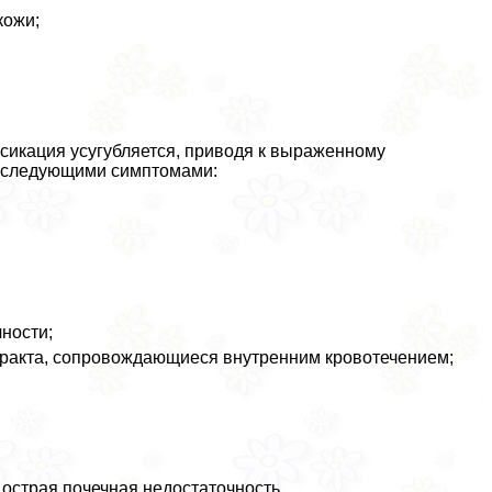
кожи;
сикация усугубляется, приводя к выраженному
я следующими симптомами:
чности;
тpaкта, сопровождающиеся внутренним кровотечением;
острая почечная недостаточность.