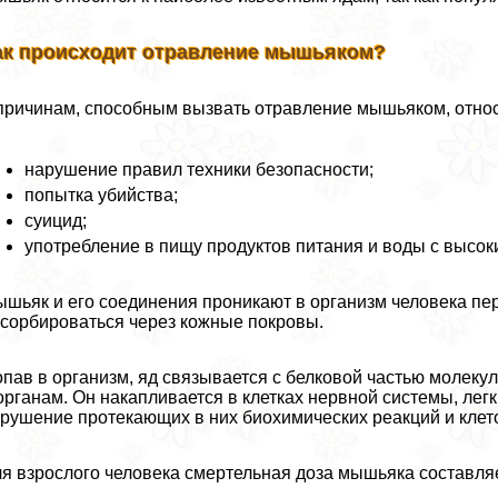
ак происходит отравление мышьяком?
причинам, способным вызвать отравление мышьяком, относ
нарушение правил техники безопасности;
попытка убийства;
суицид;
употрeбление в пищу продуктов питания и воды с высо
шьяк и его соединения проникают в организм человека пе
сорбироваться через кожные покровы.
пав в организм, яд связывается с белковой частью молекул
органам. Он накапливается в клетках нервной системы, легк
рушение протекающих в них биохимических реакций и клет
я взрослого человека cмepтельная доза мышьяка составляет 