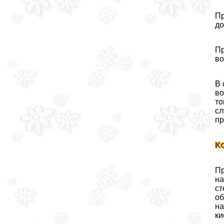
Пр
до
Пр
во
В 
во
то
сл
пр
К
Пр
на
ст
об
на
ки