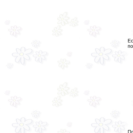
Ес
по
Пр