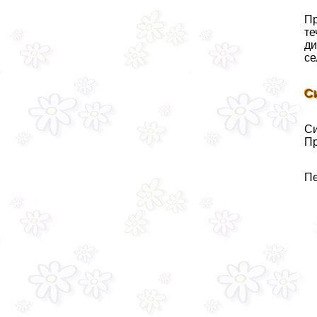
Пр
те
ди
се
С
Си
Пр
Пе