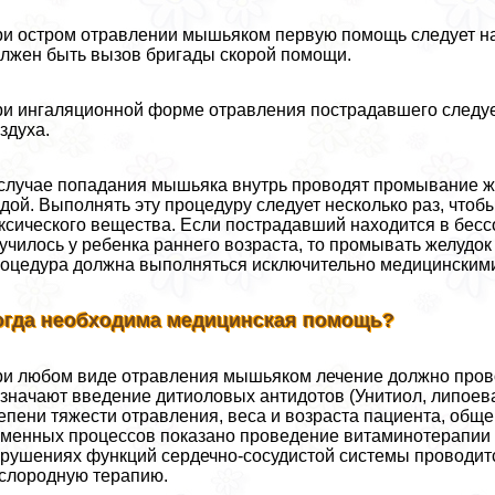
и остром отравлении мышьяком первую помощь следует на
лжен быть вызов бригады скорой помощи.
и ингаляционной форме отравления пострадавшего следует
здуха.
случае попадания мышьяка внутрь проводят промывание ж
дой. Выполнять эту процедуру следует несколько раз, что
ксического вещества. Если пострадавший находится в бес
училось у ребенка раннего возраста, то промывать желудок
оцедypa должна выполняться исключительно медицинскими
огда необходима медицинская помощь?
и любом виде отравления мышьяком лечение должно пров
значают введение дитиоловых антидотов (Унитиол, липоева
епени тяжести отравления, веса и возраста пациента, обще
менных процессов показано проведение витаминотерапии (
рушениях функций сердечно-сосудистой системы проводитс
слородную терапию.