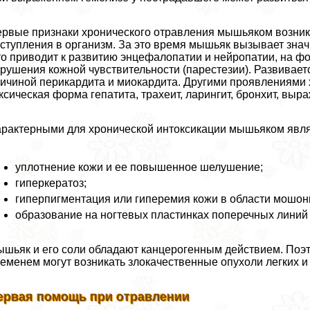
рвые признаки хронического отравления мышьяком возника
ступления в организм. За это время мышьяк вызывает знач
о приводит к развитию энцефалопатии и нейропатии, на фо
рушения кожной чувствительности (парестезии). Развивае
ичиной перикардита и миокардита. Другими проявлениями 
ксическая форма гепатита, трахеит, ларингит, бронхит, выр
paктерными для хронической интоксикации мышьяком явля
уплотнение кожи и ее повышенное шелушение;
гиперкератоз;
гиперпигментация или гиперемия кожи в области мошон
образование на ногтевых пластинках поперечных линий 
шьяк и его соли обладают канцерогенным действием. Поэт
еменем могут возникать злокачественные опухоли легких и
ервая помощь при отравлении