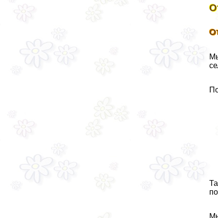
О
О
Мы
се
По
Та
по
Мы