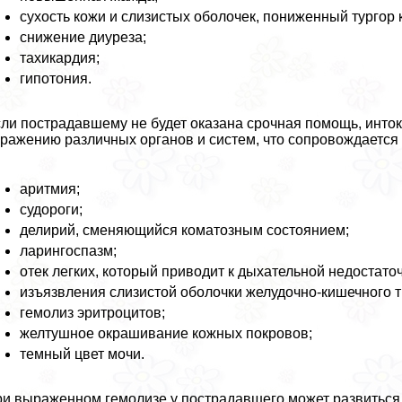
сухость кожи и слизистых оболочек, пониженный тургор 
снижение диуреза;
тахикардия;
гипотония.
ли пострадавшему не будет оказана срочная помощь, инток
ражению различных органов и систем, что сопровождаетс
аритмия;
судороги;
делирий, сменяющийся коматозным состоянием;
ларингоспазм;
отек легких, который приводит к дыхательной недостато
изъязвления слизистой оболочки желудочно-кишечного 
гемолиз эритроцитов;
желтушное окрашивание кожных покровов;
темный цвет мочи.
и выраженном гемолизе у пострадавшего может развиться 