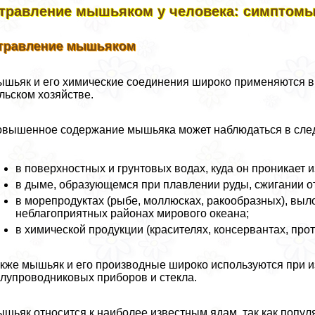
травление мышьяком у человека: симптомы
травление мышьяком
шьяк и его химические соединения широко применяются в
льском хозяйстве.
вышенное содержание мышьяка может наблюдаться в след
в поверхностных и грунтовых водах, куда он проникает и
в дыме, образующемся при плавлении руды, сжигании от
в морепродуктах (рыбе, моллюсках, paкообразных), выл
нeблагоприятных районах мирового океана;
в химической продукции (красителях, консервантах, про
кже мышьяк и его производные широко используются при и
лупроводниковых приборов и стекла.
шьяк относится к наиболее известным ядам, так как попул