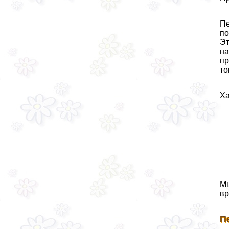
Пе
по
Эт
на
пр
то
Ха
Мы
вр
П