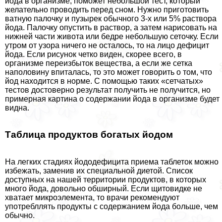
йода в организме, поможет небольшой тест, который
желательно проводить перед сном. Нужно приготовить
ватную палочку и пузырек обычного 3-х или 5% раствора
йода. Палочку опустить в раствор, а затем нарисовать на
нижней части живота или бедре небольшую сеточку. Если
утром от узора ничего не осталось, то на лицо дефицит
йода. Если рисунок четко виден, скорее всего, в
организме переизбыток вещества, а если же сетка
наполовину впиталась, то это может говорить о том, что
йод находится в норме. С помощью таких «сетчатых»
тестов достоверно результат получить не получится, но
примерная картина о содержании йода в организме будет
видна.
Таблица продуктов богатых йодом
На легких стадиях йододефицита приема таблеток можно
избежать, заменив их специальной диетой. Список
доступных на нашей территории продуктов, в которых
много йода, довольно обширный. Если щитовидке не
хватает микроэлемента, то врачи рекомендуют
употрeбллять продукты с содержанием йода больше, чем
обычно.