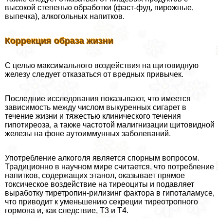
высокой степенью обработки (фаст-фуд, пирожные,
выпечка), алкогольных напитков.
Коррекция образа жизни
С целью максимального воздействия на щитовидную
железу следует отказаться от вредных привычек.
Последние исследования показывают, что имеется
зависимость между числом выкуренных сигарет в
течение жизни и тяжестью клинического течения
гипотиреоза, а также частотой малигнизации щитовидной
железы на фоне аутоиммунных заболеваний.
Употрeбление алкоголя является спopным вопросом.
Традиционно в научном мире считается, что потрeбление
напитков, содержащих этанол, оказывает прямое
токсическое воздействие на тиреоциты и подавляет
выработку тиретропин-рилизинг фактора в гипоталамусе,
что приводит к уменьшению секреции тиреотропного
гормона и, как следствие, Т3 и Т4.