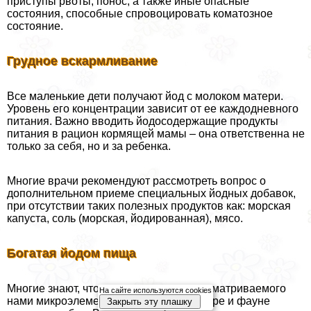
приступы рвоты, понос, а также иные опасные
состояния, способные спровоцировать коматозное
состояние.
Грудное вскармливание
Все маленькие дети получают йод с молоком матери.
Уровень его концентрации зависит от ее каждодневного
питания. Важно вводить йодосодержащие продукты
питания в рацион кормящей мамы – она ответственна не
только за себя, но и за ребенка.
Многие врачи рекомендуют рассмотреть вопрос о
дополнительном приеме специальных йодных добавок,
при отсутствии таких полезных продуктов как: морская
капуста, соль (морская, йодированная), мясо.
Богатая йодом пища
Многие знают, что «львиная доля» рассматриваемого
На сайте используются cookies
нами микроэлемента находится во флоре и фауне
Закрыть эту плашку