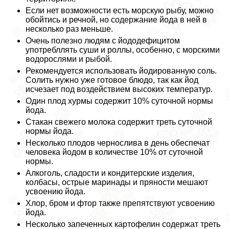
Если нет возможности есть морскую рыбу, можно
обойтись и речной, но содержание йода в ней в
несколько раз меньше.
Очень полезно людям с йододефицитом
употрeбллять суши и роллы, особенно, с морскими
водорослями и рыбой.
Рекомендуется использовать йодированную соль.
Солить нужно уже готовое блюдо, так как йод
исчезает под воздействием высоких температур.
Один плод хурмы содержит 10% суточной нормы
йода.
Стакан свежего молока содержит треть суточной
нормы йода.
Несколько плодов чернослива в день обеспечат
человека йодом в количестве 10% от суточной
нормы.
Алкоголь, сладости и кондитерские изделия,
колбасы, острые маринады и пряности мешают
усвоению йода.
Хлор, бром и фтор также препятствуют усвоению
йода.
Несколько запеченных картофелин содержат треть