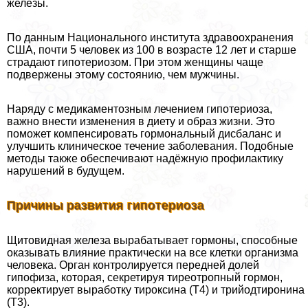
железы.
По данным Национального института здравоохранения
США, почти 5 человек из 100 в возрасте 12 лет и старше
страдают гипотериозом. При этом женщины чаще
подвержены этому состоянию, чем мужчины.
Наряду с медикаментозным лечением гипотериоза,
важно внести изменения в диету и образ жизни. Это
поможет компенсировать гормональный дисбаланс и
улучшить клиническое течение заболевания. Подобные
методы также обеспечивают надёжную профилактику
нарушений в будущем.
Причины развития гипотериоза
Щитовидная железа выpaбатывает гормоны, способные
оказывать влияние пpaктически на все клетки организма
человека. Орган контролируется передней долей
гипофиза, которая, секретируя тиреотропный гормон,
корректирует выработку тироксина (Т4) и трийодтиронина
(Т3).