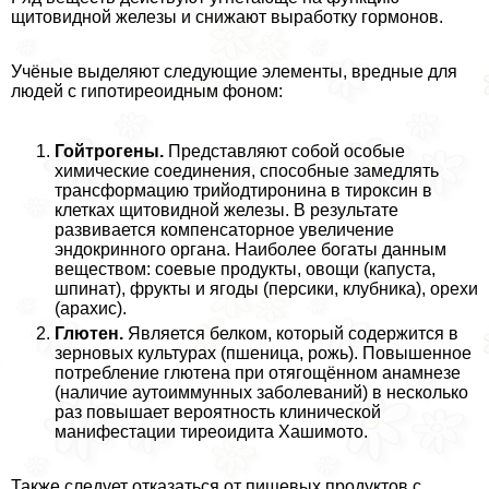
щитовидной железы и снижают выработку гормонов.
Учёные выделяют следующие элементы, вредные для
людей с гипотиреоидным фоном:
Гойтрогены.
Представляют собой особые
химические соединения, способные замедлять
трaнcформацию трийодтиронина в тироксин в
клетках щитовидной железы. В результате
развивается компенсаторное увеличение
эндокринного органа. Наиболее богаты данным
веществом: соевые продукты, овощи (капуста,
шпинат), фрукты и ягоды (персики, клубника), орехи
(арахис).
Глютен.
Является белком, который содержится в
зерновых культурах (пшеница, рожь). Повышенное
потрeбление глютена при отягощённом анамнезе
(наличие аутоиммунных заболеваний) в несколько
раз повышает вероятность клинической
манифестации тиреоидита Хашимото.
Также следует отказаться от пищевых продуктов с