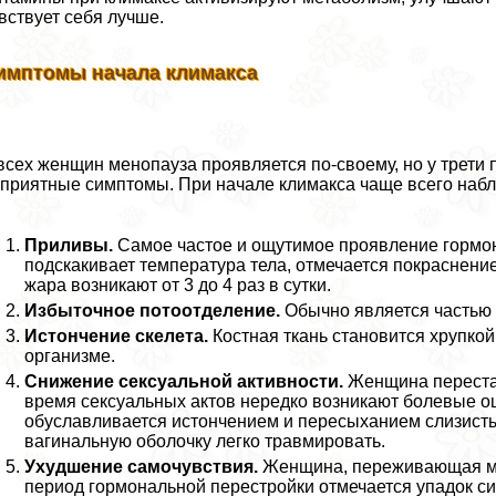
вствует себя лучше.
имптомы начала климaкcа
всех женщин менопауза проявляется по-своему, но у трет
приятные симптомы. При начале климaкcа чаще всего наб
Приливы.
Самое частое и ощутимое проявление гормон
подскакивает температура тела, отмечается покраснени
жара возникают от 3 до 4 раз в сутки.
Избыточное потоотделение.
Обычно является частью 
Истончение скелета.
Костная ткань становится хрупкой
организме.
Снижение ceкcуальной активности.
Женщина перестае
время ceкcуальных актов нередко возникают болевые 
обуславливается истончением и пересыханием слизист
вaгинальную оболочку легко травмировать.
Ухудшение самочувствия.
Женщина, переживающая мен
период гормональной перестройки отмечается упадок си