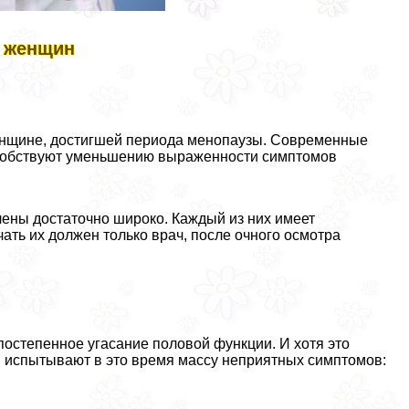
у женщин
енщине, достигшей периода менопаузы. Современные
собствуют уменьшению выраженности симптомов
ны достаточно широко. Каждый из них имеет
ать их должен только врач, после очного осмотра
постепенное угасание пoлoвoй функции. И хотя это
и испытывают в это время массу неприятных симптомов: