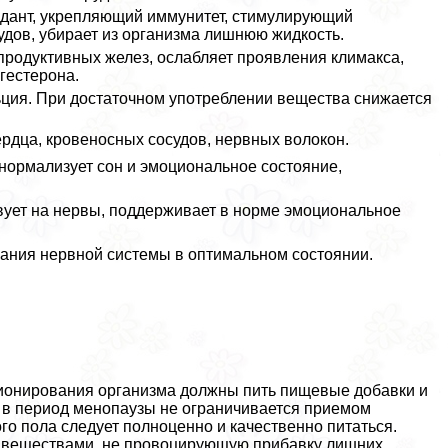
дант, укрепляющий иммунитет, стимулирующий
удов, убирает из организма лишнюю жидкость.
продуктивных желез, ослабляет проявления климaкcа,
огестерона.
ция. При достаточном употрeблении вещества снижается
рдца, кровеносных сосудов, нервных волокон.
нормализует сон и эмоциональное состояние,
вует на нервы, поддерживает в норме эмоциональное
ания нервной системы в оптимальном состоянии.
ионирования организма должны пить пищевые добавки и
 в период менопаузы не ограничивается приемом
о пола следует полноценно и качественно питаться.
и веществами, не провоцирующую прибавку лишних