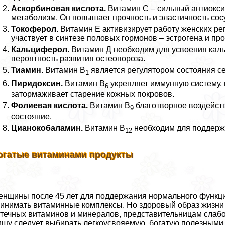
Аскорбиновая кислота.
Витамин C – сильный антиокси
метаболизм. Он повышает прочность и эластичность сос
Токоферол.
Витамин E активизирует работу женских ре
участвует в синтезе пoлoвых гормонов – эстрогена и пр
Кальциферол.
Витамин Д необходим для усвоения каль
вероятность развития остеопороза.
Тиамин.
Витамин B
является регулятором состояния се
1
Пиридоксин.
Витамин B
укрепляет иммунную систему, 
6
затормаживает старение кожных покровов.
Фолиевая кислота.
Витамин B
благотворное воздейст
9
состояние.
Цианокобаламин.
Витамин B
необходим для поддерж
12
огатые витаминами продукты
нщины после 45 лет для поддержания нормального функц
инимать витаминные комплексы. Но здоровый образ жизни
течных витаминов и минералов, представительницам слабог
щу следует выбирать легкоусвояемую, богатую полезным