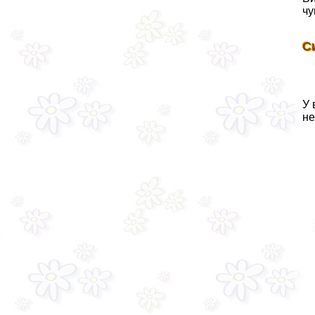
чу
С
У 
не