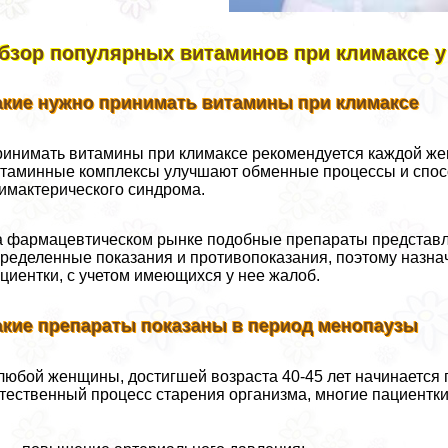
бзор популярных витаминов при климaкcе 
акие нужно принимать витамины при климaкcе
инимать витамины при климaкcе рекомендуется каждой ж
таминные комплексы улучшают обменные процессы и спо
имактерического синдрома.
 фармацевтическом рынке подобные препараты представле
ределенные показания и противопоказания, поэтому назнач
циентки, с учетом имеющихся у нее жалоб.
акие препараты показаны в период менопаузы
любой женщины, достигшей возраста 40-45 лет начинается 
тественный процесс старения организма, многие пациентк