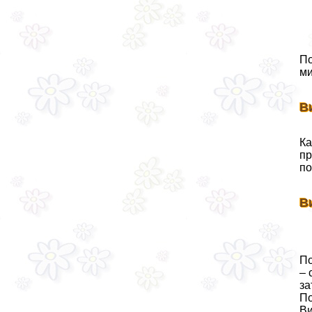
По
ми
В
Ка
пр
по
В
По
– 
за
По
Ви