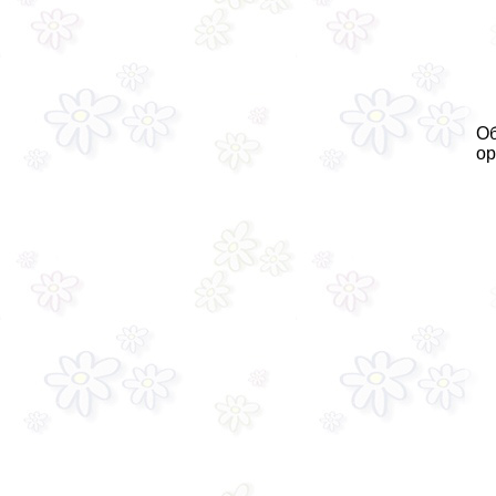
Об
ор