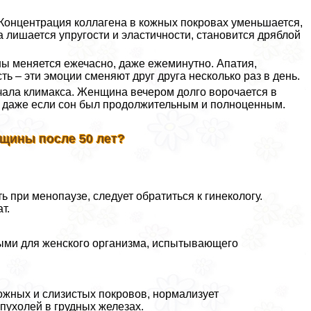
онцентрация коллагена в кожных покровах уменьшается,
 лишается упругости и эластичности, становится дряблой
 меняется ежечасно, даже ежеминутно. Апатия,
ть – эти эмоции сменяют друг друга несколько раз в день.
ала климaкcа. Женщина вечером долго ворочается в
ом, даже если сон был продолжительным и полноценным.
щины после 50 лет?
 при менопаузе, следует обратиться к гинекологу.
т.
ми для женского организма, испытывающего
ожных и слизистых покровов, нормализует
пухолей в грудных железах.