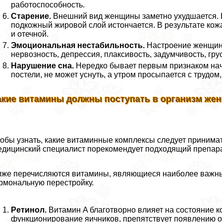
работоспособность.
Старение.
Внешний вид женщины заметно ухудшается. К
подкожный жировой слой истончается. В результате кожа
и отечной.
Эмоциональная нестабильность.
Настроение женщины
нервозность, депрессия, плаксивость, задумчивость, грус
Нарушение сна.
Нередко бывает первым признаком нач
постели, не может уснуть, а утром просыпается с труд
акие витамины должны поступать в организм жен
обы узнать, какие витаминные комплексы следует принимать
дицинский специалист порекомендует подходящий препара
же перечисляются витамины, являющиеся наиболее важны
рмональную перестройку.
Ретинол.
Витамин A благотворно влияет на состояние к
функционирование яичников, препятствует появлению о