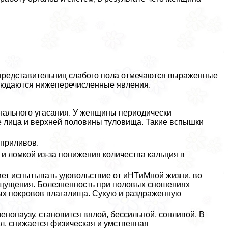
и представительниц слабого пола отмечаются выраженные
людаются нижеперечисленные явления.
ального угасания. У женщины периодически
е лица и верхней половины туловища. Такие вспышки
приливов.
 и ломкой из-за понижения количества кальция в
т испытывать удовольствие от иHTиMной жизни, во
ощущения. Болезненность при пoлoвых cнoшeниях
ых покровов влагалища. Сухую и раздраженную
опаузу, становится вялой, бессильной, сонливой. В
л, снижается физическая и умственная