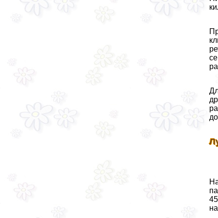
ки
Пр
кл
ре
се
ра
Дл
др
ра
до
Л
На
па
45
на