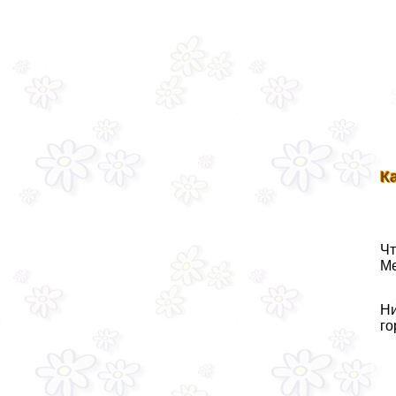
К
Чт
Ме
Ни
го