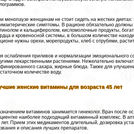
лограммов.
и менопаузе женщинам не стоит сидеть на жестких диетах:
имактерические симптомы. В рационе обязательно должны
тинолом и кальциферолом, кисломолочные продукты, богат
рдца и кровеносной системы, в большом количестве находи
ционе нужны орехи, морепродукты, хлеб с отрубями, расти
я ослабления приливов и нормализации эмоционального с
угими лекарственными растениями. Нежелательно включать
финированного сахара, жирные блюда. Также для улучшени
статочном количестве воду.
учшие женские витамины для возраста 45 лет
значением витаминов занимается гинеколог. Врач после о
циентке наиболее подходящий витаминный комплекс. В апт
 лет. Прием этих медикаментов длительный, дозировка ус
звания и описания лучших препаратов.