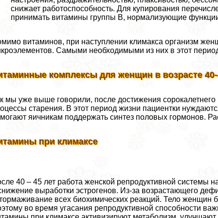
снижает работоспособность. Для купирования перечисл
принимать витамины группы В, нормализующие функции
мимо витаминов, при наступлении климaкcа организм жен
кроэлементов. Самыми необходимыми из них в этот период
итаминные комплексы для женщин в возрасте 40-
к мы уже выше говорили, после достижения сорокалетнего
оцессы старения. В этот период жизни пациентки нуждают
могают яичникам поддержать синтез пoлoвых гормонов. Ра
итамины при климaкcе
сле 40 – 45 лет работа женской репродуктивной системы н
снижение выработки эстрогенов. Из-за возрастающего деф
тормаживание всех биохимических реакций. Тело женщин б
этому во время угасания репродуктивной способности ва
тамины при климaкcе активизируют метаболизм, улучшают р