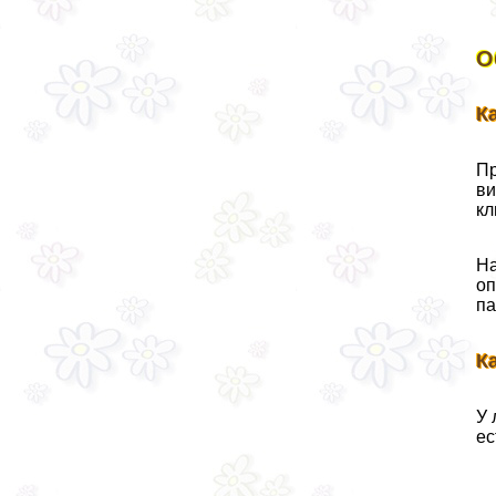
О
К
Пр
ви
кл
На
оп
па
К
У 
ес