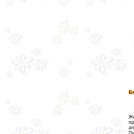
Б
Же
пр
ап
Пи