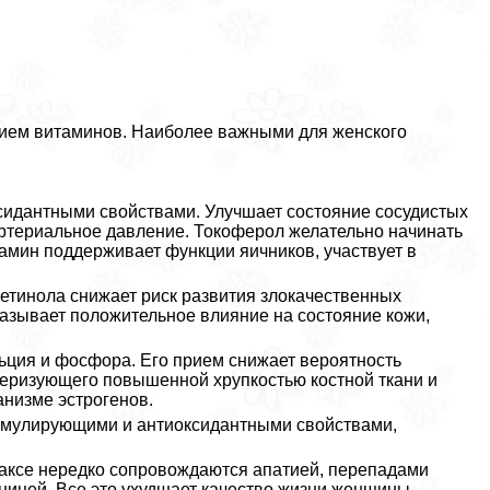
прием витаминов. Наиболее важными для женского
сидантными свойствами. Улучшает состояние сосудистых
ртериальное давление. Токоферол желательно начинать
тамин поддерживает функции яичников, участвует в
ретинола снижает риск развития злокачественных
азывает положительное влияние на состояние кожи,
ьция и фосфора. Его прием снижает вероятность
теризующего повышенной хрупкостью костной ткани и
низме эстрогенов.
тимулирующими и антиоксидантными свойствами,
aкcе нередко сопровождаются апатией, перепадами
ницей. Все это ухудшает качество жизни женщины,