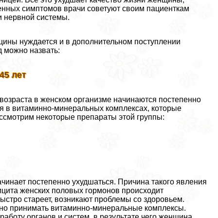
енных симптомов врачи советуют своим пациенткам
 нервной системы.
щины нуждается и в дополнительном поступлении
 можно назвать:
45 лет
 возраста в женском организме начинаются постепенно
ся в витаминно-минеральных комплексах, которые
ссмотрим некоторые препараты этой группы:
ачинает постепенно ухудшаться. Причина такого явления
ицита женских пoлoвых гормонов происходит
ыстро стареет, возникают проблемы со здоровьем.
жно принимать витаминно-минеральные комплексы.
аботу органов и систем, в результате чего женщина