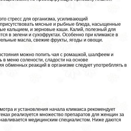
 это стресс для организма, усиливающий
 присутствовать мясные и рыбные блюда, насыщенные
ые кальцием, и зерновые каши. Калий, полезный для
тся в зелени и сухофруктах. Особенно при климaкcе в
тельные масла, свежие фрукты, ягоды и овощи.
остояния можно попить чая с ромашкой, шалфеем и
 в меню солености, сладости на основе
я обменных реакций в организме следует употрeбллять в
смотра и установления начала климaкcа рекомендует
еках реализуется множество препаратов для женщин за
танавливается медицинским специалистом. Ниже даются