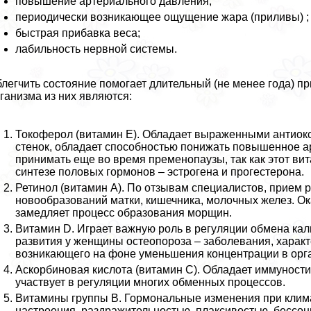
повышение артериального давления;
периодически возникающее ощущение жара (приливы) ;
быстрая прибавка веса;
лабильность нервной системы.
легчить состояние помогает длительный (не менее года) 
ганизма из них являются:
Токоферол (витамин Е). Обладает выраженными антиок
стенок, обладает способностью понижать повышенное а
принимать еще во время пременопаузы, так как этот ви
синтезе пoлoвых гормонов – эстрогена и прогестерона.
Ретинол (витамин А). По отзывам специалистов, прием 
новообразований матки, кишечника, молочных желез. Ок
замедляет процесс образования морщин.
Витамин D. Играет важную роль в регуляции обмена кал
развития у женщины остеопороза – заболевания, хаpaк
возникающего на фоне уменьшения концентрации в орга
Аскорбиновая кислота (витамин С). Обладает иммунос
участвует в регуляции многих обменных процессов.
Витамины группы В. Гормональные изменения при клим
настроения, раздражительностью, плаксивостью, бессон