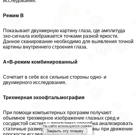
исследования.
Режим В
Показывает двухмерную картину глаза, где амплитуда
эхо-сигнала изображается точками разной яркости.
Данное сканирование необходимо для выявления точной
картины внутреннего строения глаза.
А+В-режим комбинированный
Сочетает в себе все сильные стороны одно- и
двухмерного исследования.
Трехмерная эхоофтальмография
При помощи компьютерных программ получают
объемное трехмерное изображение глазных сред и
сосудистой системы; программа способна анализировать
На сайте используются cookies
статичные размеры и изменение кривизны при движении
Закрыть эту плашку
плоскости исследования.