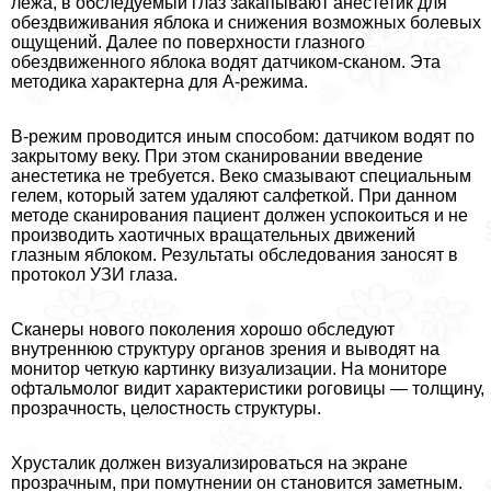
лежа, в обследуемый глаз закапывают анестетик для
обездвиживания яблока и снижения возможных болевых
ощущений. Далее по поверхности глазного
обездвиженного яблока водят датчиком-сканом. Эта
методика хаpaктерна для А-режима.
В-режим проводится иным способом: датчиком водят по
закрытому веку. При этом сканировании введение
анестетика не требуется. Веко смазывают специальным
гелем, который затем удаляют салфеткой. При данном
методе сканирования пациент должен успокоиться и не
производить хаотичных вращательных движений
глазным яблоком. Результаты обследования заносят в
протокол УЗИ глаза.
Сканеры нового поколения хорошо обследуют
внутреннюю структуру органов зрения и выводят на
монитор четкую картинку визуализации. На мониторе
офтальмолог видит хаpaктеристики роговицы — толщину,
прозрачность, целостность структуры.
Хрусталик должен визуализироваться на экране
прозрачным, при помутнении он становится заметным.