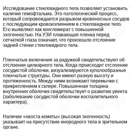
Исследование стекловидного тела позволяет установить
наличие гемофтальма. Это патологический процесс,
который сопровождается разрывом кровеносных сосудов
с последующим кровоизлиянием в стекловидное тело.
Его выявляют как конгломерат с повышенной
эхогенностью. На УЗИ плавающая пленка перед
сетчаткой глаза означает, что произошло отслоение
задней стенки стекловидного тела.
Пленчатые включения за радужкой свидетельствуют об
отслоении цилиарного тела. Когда происходит отслоение
сосудистой оболочки, визуализируются куполообразные
пленчатые структуры. Они имеют разную высоту и
протяженность. Между ними возникают перемычки с
прикреплением к склере. Повышенная толщина
внутренних оболочек свидетельствует о развитии увеита
(заболевание сосудистой оболочки воспалительного
хаpaктера).
Наличие «хвоста кометы» (высокая эхогенность)
указывает на присутствие инородного тела в зрительном
органе.