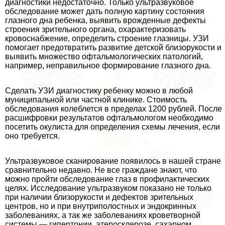
диагностики недостаточно. Только ультразвуковое
обследование может дать полную картину состояния
глазного дна ребенка, выявить врожденные дефекты
строения зрительного органа, охаpaктеризовать
кровоснабжение, определить строение глазницы. УЗИ
помогает предотвратить развитие детской близорукости и
выявить множество офтальмологических патологий,
например, неправильное формирование глазного дна.
Сделать УЗИ диагностику ребенку можно в любой
муниципальной или частной клинике. Стоимость
обследования колeблется в пределах 1200 рублей. После
расшифровки результатов офтальмологом необходимо
посетить окулиста для определения схемы лечения, если
оно требуется.
Ультразвуковое сканирование появилось в нашей стране
сравнительно недавно. Не все граждане знают, что
можно пройти обследование глаз в профилактических
целях. Исследование ультразвуком показано не только
при наличии близорукости и дефектов зрительных
центров, но и при внутриполостных и эндокринных
заболеваниях, а так же заболеваниях кроветворной
системы — гипертонии, атеросклерозе, сахарном