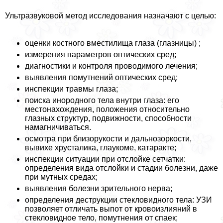
Ультразвуковой метод исследования назначают с целью:
оценки костного вместилища глаза (глазницы) ;
измерения параметров оптических сред;
диагностики и контроля проводимого лечения;
выявления помутнений оптических сред;
инспекции травмы глаза;
поиска инородного тела внутри глаза: его
местонахождения, положения относительно
глазных структур, подвижности, способности
намагничиваться.
осмотра при близорукости и дальнозоркости,
вывихе хрусталика, глаукоме, катаpaкте;
инспекции ситуации при отслойке сетчатки:
определения вида отслойки и стадии болезни, даже
при мутных средах;
выявления болезни зрительного нерва;
определения деструкции стекловидного тела: УЗИ
позволяет отличать выпот от кровоизлияний в
стекловидное тело, помутнения от спаек;