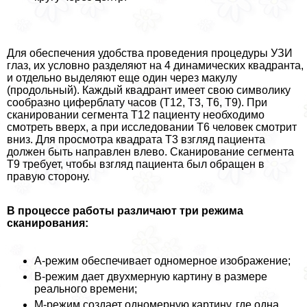
Для обеспечения удобства проведения процедуры УЗИ
глаз, их условно разделяют на 4 динамических квадранта,
и отдельно выделяют еще один через макулу
(продольный). Каждый квадрант имеет свою символику
сообразно циферблату часов (T12, Т3, T6, Т9). При
сканировании сегмента T12 пациенту необходимо
смотреть вверх, а при исследовании T6 человек смотрит
вниз. Для просмотра квадрата Т3 взгляд пациента
должен быть направлен влево. Сканирование сегмента
Т9 требует, чтобы взгляд пациента был обращен в
правую сторону.
В процессе работы различают три режима
сканирования:
А-режим обеспечивает одномерное изображение;
В-режим дает двухмерную картину в размере
реального времени;
М-режим создает одномерную картину, где одна