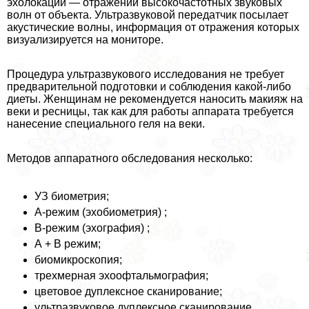
эхолокации — отражении высокочастотных звуковых
волн от объекта. Ультразвуковой передатчик посылает
акустические волны, информация от отражения которых
визуализируется на мониторе.
Процедypa ультразвукового исследования не требует
предварительной подготовки и соблюдения какой-либо
диеты. Женщинам не рекомендуется наносить макияж на
веки и ресницы, так как для работы аппарата требуется
нанесение специального геля на веки.
Методов аппаратного обследования несколько:
УЗ биометрия;
А-режим (эхобиометрия) ;
В-режим (эхография) ;
А + В режим;
биомикроскопия;
трехмерная эхоофтальмография;
цветовое дуплексное сканирование;
ультразвуковое дуплексное сканирование.