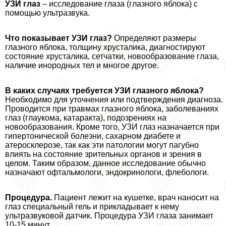
УЗИ глаз
– исследование глаза (глазного яблока) с
помощью ультразвука.
Что показывает УЗИ глаз?
Определяют размеры
глазного яблока, толщину хрусталика, диагностируют
состояние хрусталика, сетчатки, новообразование глаза,
наличие инородных тел и многое другое.
В каких случаях требуется УЗИ глазного яблока?
Необходимо для уточнения или подтверждения диагноза.
Проводится при травмах глазного яблока, заболеваниях
глаз (глаукома, катаpaкта), подозрениях на
новообразования. Кроме того, УЗИ глаз назначается при
гипертонической болезни, сахарном диабете и
атеросклерозе, так как эти патологии могут пагубно
влиять на состояние зрительных органов и зрения в
целом. Таким образом, данное исследование обычно
назначают офтальмологи, эндокринологи, флебологи.
Процедypa.
Пациент лежит на кушетке, врач наносит на
глаз специальный гель и прикладывает к нему
ультразвуковой датчик. Процедypa УЗИ глаза занимает
10-15 минут.