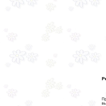
Р
Пр
вы