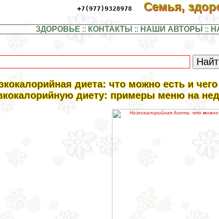
Семья, здо
+7(977)9328978
ЗДОРОВЬЕ
::
КОНТАКТЫ
::
НАШИ АВТОРЫ
::
Н
зкокалорийная диета: что можно есть и чего
зкокалорийную диету: примеры меню на не