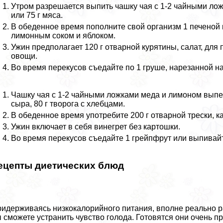
Утром разрешается выпить чашку чая с 1-2 чайными ложк
или 75 г мяса.
В обеденное время пополните свой организм 1 печеной
лимонным соком и яблоком.
Ужин предполагает 120 г отварной курятины, салат, дл
овощи.
Во время перекусов съедайте по 1 груше, нарезанной на
Чашку чая с 1-2 чайными ложками меда и лимоном выпей
сыра, 80 г творога с хлебцами.
В обеденное время употребите 200 г отварной трески, 
Ужин включает в себя винегрет без картошки.
Во время перекусов съедайте 1 грейпфрут или выпивайте
ецепты диетических блюд
идерживаясь низкокалорийного питания, вполне реально р
 сможете устранить чувство голода. Готовятся они очень п