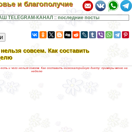
ровье и благополучие
АШ TELEGRAM-КАНАЛ
::
последние посты
 нельзя совсем. Как составить
делю