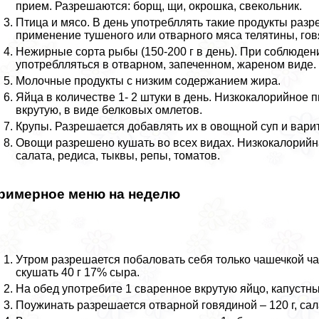
прием. Разрешаются: борщ, щи, окрошка, свекольник.
Птица и мясо. В день употрeбллять такие продукты разр
применение тушеного или отварного мяса телятины, говя
Нежирные сорта рыбы (150-200 г в день). При соблюден
употрeблляться в отварном, запеченном, жареном виде.
Молочные продукты с низким содержанием жира.
Яйца в количестве 1- 2 штуки в день. Низкокалорийное 
вкрутую, в виде белковых омлетов.
Крупы. Разрешается добавлять их в овощной суп и варит
Овощи разрешено кушать во всех видах. Низкокалорийна
салата, редиса, тыквы, репы, томатов.
римерное меню на неделю
Утром разрешается побаловать себя только чашечкой ча
скушать 40 г 17% сыра.
На обед употребите 1 сваренное вкрутую яйцо, капустн
Поужинать разрешается отварной говядиной – 120 г, сал