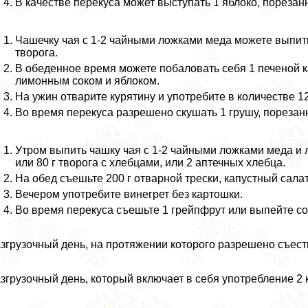
В качестве перекуса может выступать 1 яблоко, порезанн
Чашечку чая с 1-2 чайными ложками меда можете выпить 
творога.
В обеденное время можете побаловать себя 1 печеной 
лимонным соком и яблоком.
На ужин отварите курятину и употребите в количестве 12
Во время перекуса разрешено скушать 1 грушу, порезанн
Утром выпить чашку чая с 1-2 чайными ложками меда и 
или 80 г творога с хлебцами, или 2 аптечных хлебца.
На обед съешьте 200 г отварной трески, капустный сал
Вечером употребите винегрет без картошки.
Во время перекуса съешьте 1 грейпфрут или выпейте сок
згрузочный день, на протяжении которого разрешено съесть
згрузочный день, который включает в себя употрeбление 2 к