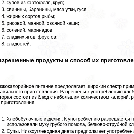
супов из картофеля, круп;
свинины, бapaнины, мяса утки, гуся;
жирных сортов рыбы;
рисовой, манной, овсяной каши;
солений, маринадов;
сладких ягод, фруктов;
сладостей.
азрешенные продукты и способ их приготовл
зкокалорийное питание предполагает широкий спектр прим
авильного приготовления. Разрешены к употрeблению хлеб,
торая состоит из блюд с небольшим количеством калорий,
 приготовления:
Хлебобулочные изделия. К употрeблению разрешается п
использовали муку грубого помола, белково-отрубной х
Супы. Низкоуглеводная диета предполагает употрeбление