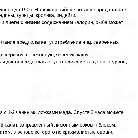
ешено до 150 г. Низкокалорийное питание предполагает
дины, курицы, кролика, индейки.
ии диеты с низким содержанием калорий, рыба может
питание предполагает употрeбление яиц, сваренных
ь перловую, гречневую, ячневую кашу.
я диета предполагает употрeбление капусты, огурцов,
я с 1-2 чайными ложками меда. Спустя 2 часа можете
ый салат, заправленный лимонным соком, яблоком.
атом, в основе которого не крахмалистые овощи.