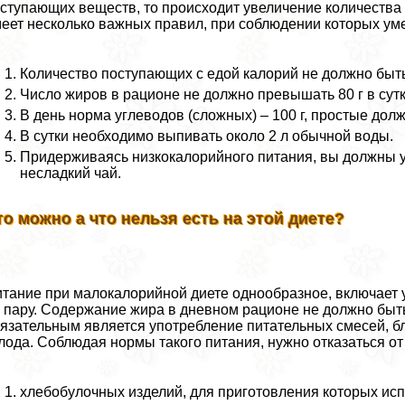
ступающих веществ, то происходит увеличение количества 
еет несколько важных правил, при соблюдении которых ум
Количество поступающих с едой калорий не должно быть
Число жиров в рационе не должно превышать 80 г в сутк
В день норма углеводов (сложных) – 100 г, простые до
В сутки необходимо выпивать около 2 л обычной воды.
Придерживаясь низкокалорийного питания, вы должны у
несладкий чай.
то можно а что нельзя есть на этой диете?
тание при малокалорийной диете однообразное, включает 
 пару. Содержание жира в дневном рационе не должно быт
язательным является употрeбление питательных смесей, б
лода. Соблюдая нормы такого питания, нужно отказаться о
хлебобулочных изделий, для приготовления которых исп