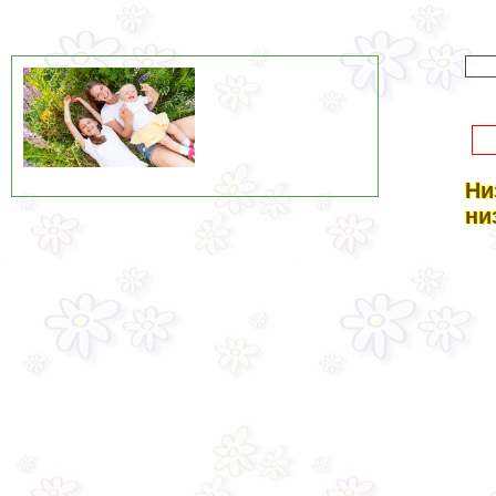
Ни
ни