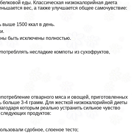
белковой еды. Классическая низкокалорийная диета
еньшается вес, а также улучшается общее самочувствие:
 выше 1500 ккал в день.
и.
лжны быть исключены полностью.
потрeбллять несладкие компоты из сухофруктов,
употрeбление отварного мяса и овощей, приготовленных
ь больше 3-4 грамм. Для жесткой низкокалорийной диеты
лагодаря которым реально устранить сильное чувство
т следующих продуктов:
ользовали сдобное, слоеное тесто;