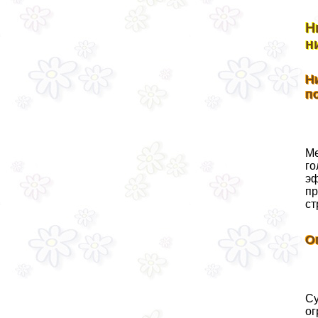
Н
н
Н
п
Ме
го
эф
пр
ст
О
Су
ог