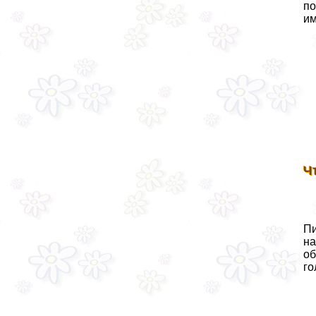
по
им
Ч
Пи
на
об
го