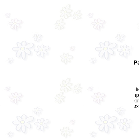
Р
Ни
пр
ко
их