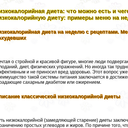
изкокалорийная диета: что можно есть и чег
изкокалорийную диету: примеры меню на н
изкокалорийная диета на неделю с рецептами. М
охудевших
чтая о стройной и красивой фигуре, многие люди подверга
лоданий, диет, физических упражнений. Но иногда так труд
фективным и не приносил вред здоровью. Этот вопрос уже 
еимущество такой системы питания заключается в достиже
радающие сахарным диабетом или ожирением.
писание классической низкокалорийной диеты
ть низкокалорийной (замедляющей старение) диеты заключа
раничению простых углеводов и жиров. По причине того, 