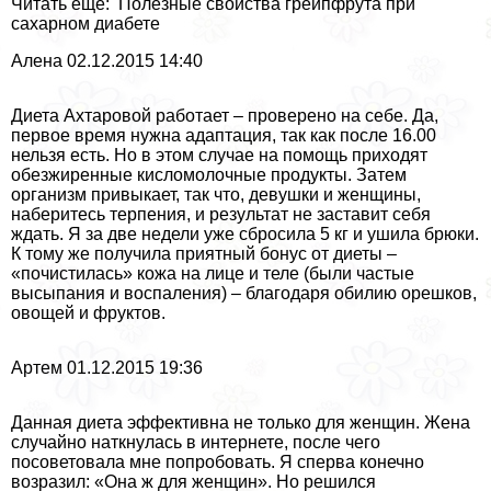
Читать еще: Полезные свойства грейпфрута при
сахарном диабете
Алена 02.12.2015 14:40
Диета Ахтаровой работает – проверено на себе. Да,
первое время нужна адаптация, так как после 16.00
нельзя есть. Но в этом случае на помощь приходят
обезжиренные кисломолочные продукты. Затем
организм привыкает, так что, дeвyшки и женщины,
наберитесь терпения, и результат не заставит себя
ждать. Я за две недели уже сбросила 5 кг и ушила брюки.
К тому же получила приятный бонус от диеты –
«почистилась» кожа на лице и теле (были частые
высыпания и воспаления) – благодаря обилию орешков,
овощей и фруктов.
Артем 01.12.2015 19:36
Данная диета эффективна не только для женщин. Жена
случайно наткнулась в интернете, после чего
посоветовала мне попробовать. Я сперва конечно
возразил: «Она ж для женщин». Но решился