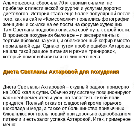
Альметьевска, сбросила 70 кг своими силами, не
прибегая к пластической хирургии и услугам дорогих
диетологов. История стала еще более популярной после
того, как на сайте «Комсомолки» появились фотографии
женщины и ссылки на ее посты на форуме худеющих.
Там Светлана подробно описала свой путь к стройности.
В процессе похудения было все – и эксперименты с
тертым яблоком на ужин, и обезжиренный кефир вместо
нормальной еды. Однако путем проб и ошибок Ахтарова
нашла такой рацион питания и режим тренировок,
который помог избавиться от лишнего веса.
Диета Светланы Ахтаровой для похудения
Диета Светланы Ахтаровой – скудный рацион примерно
на 1000 ккал в сутки. Обычно эту систему позиционируют
как «необременительную», но запастись силой воли
придется. Полный отказ от сладостей кроме горького
шоколада и меда, а также от большинства привычных
блюд плюс контроль порций при довольно однообразном
питании и есть залог успеха Ахтаровой. Итак, примерное
меню: