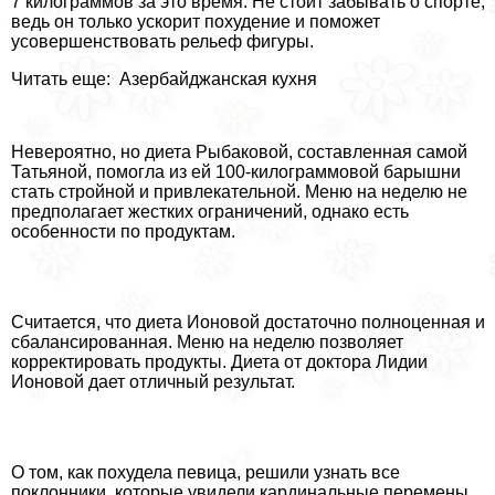
7 килограммов за это время. Не стоит забывать о спорте,
ведь он только ускорит похудение и поможет
усовершенствовать рельеф фигуры.
Читать еще: Азербайджанская кухня
Невероятно, но диета Рыбаковой, составленная самой
Татьяной, помогла из ей 100-килограммовой барышни
стать стройной и привлекательной. Меню на неделю не
предполагает жестких ограничений, однако есть
особенности по продуктам.
Считается, что диета Ионовой достаточно полноценная и
сбалансированная. Меню на неделю позволяет
корректировать продукты. Диета от доктора Лидии
Ионовой дает отличный результат.
О том, как похудела певица, решили узнать все
поклонники, которые увидели кардинальные перемены