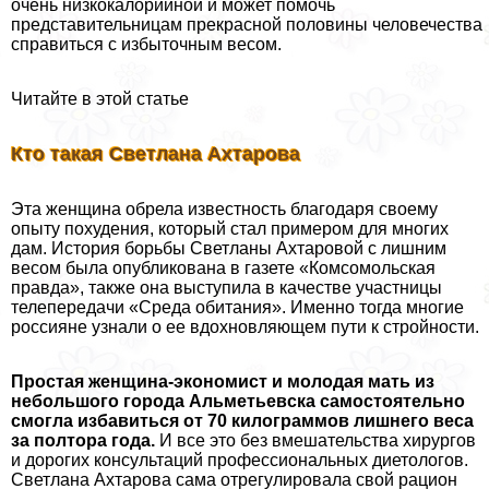
очень низкокалорийной и может помочь
представительницам прекрасной половины человечества
справиться с избыточным весом.
Читайте в этой статье
Кто такая Светлана Ахтарова
Эта женщина обрела известность благодаря своему
опыту похудения, который стал примером для многих
дам. История борьбы Светланы Ахтаровой с лишним
весом была опубликована в газете «Комсомольская
правда», также она выступила в качестве участницы
телепередачи «Среда обитания». Именно тогда многие
россияне узнали о ее вдохновляющем пути к стройности.
Простая женщина-экономист и молодая мать из
небольшого города Альметьевска самостоятельно
смогла избавиться от 70 килограммов лишнего веса
за полтора года.
И все это без вмешательства хирургов
и дорогих консультаций профессиональных диетологов.
Светлана Ахтарова сама отрегулировала свой рацион