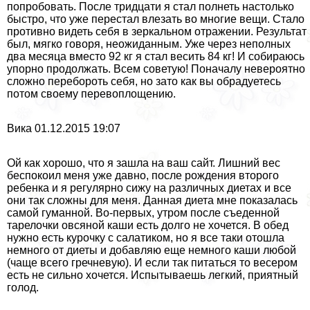
попробовать. После тридцати я стал полнеть настолько
быстро, что уже перестал влезать во многие вещи. Стало
противно видеть себя в зеркальном отражении. Результат
был, мягко говоря, неожиданным. Уже через неполных
два месяца вместо 92 кг я стал весить 84 кг! И собираюсь
упopно продолжать. Всем советую! Поначалу невероятно
сложно перебороть себя, но зато как вы обрадуетесь
потом своему перевоплощению.
Вика 01.12.2015 19:07
Ой как хорошо, что я зашла на ваш сайт. Лишний вес
беспокоил меня уже давно, после рождения второго
ребенка и я регулярно сижу на различных диетах и все
они так сложны для меня. Данная диета мне показалась
самой гуманной. Во-первых, утром после съеденной
тарелочки овсяной каши есть долго не хочется. В обед
нужно есть курочку с салатиком, но я все таки отошла
немного от диеты и добавляю еще немного каши любой
(чаще всего гречневую). И если так питаться то весером
есть не сильно хочется. Испытываешь легкий, приятный
голод.