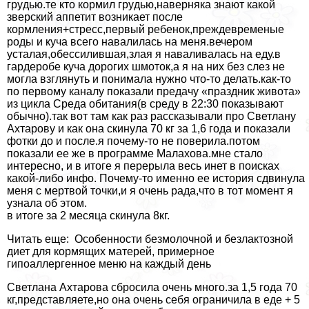
гpyдью.те кто кормил гpyдью,наверняка знают какой
зверский аппетит возникает после
кормления+стресс,первый ребенок,преждевременые
роды и куча всего навалилась на меня.вечером
усталая,обессилившая,злая я наваливалась на еду.в
гардеробе куча дорогих шмоток,а я на них без слез не
могла взглянуть и понимала нужно что-то делать.как-то
по первому каналу показали предачу «праздник живота»
из цикла Среда обитания(в среду в 22:30 показывают
обычно).так вот там как раз рассказывали про Светлану
Ахтарову и как она скинула 70 кг за 1,6 года и показали
фотки до и после.я почему-то не поверила.потом
показали ее же в программе Малахова.мне стало
интересно, и в итоге я перерыла весь инет в поисках
какой-либо инфо. Почему-то именно ее история сдвинула
меня с мертвой точки,и я очень рада,что в тот момент я
узнала об этом.
в итоге за 2 месяца скинула 8кг.
Читать еще: Особенности безмолочной и безлактозной
диет для кормящих матерей, примерное
гипоаллергенное меню на каждый день
Светлана Ахтарова сбросила очень много.за 1,5 года 70
кг,представляете,но она очень себя ограничила в еде + 5