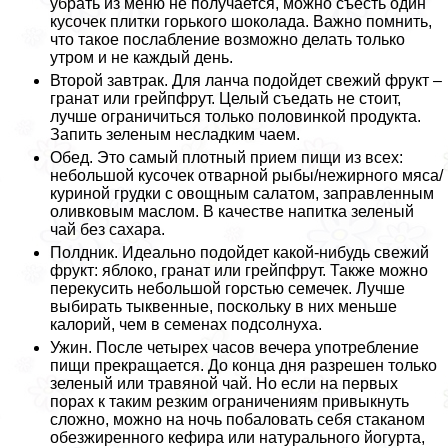
убрать из меню не получается, можно съесть один
кусочек плитки горького шоколада. Важно помнить,
что такое послабление возможно делать только
утром и не каждый день.
Второй завтpaк. Для ланча подойдет свежий фрукт –
гранат или грейпфрут. Целый съедать не стоит,
лучше ограничиться только половинкой продукта.
Запить зеленым несладким чаем.
Обед. Это самый плотный прием пищи из всех:
небольшой кусочек отварной рыбы/нежирного мяса/
куриной грудки с овощным салатом, заправленным
оливковым маслом. В качестве напитка зеленый
чай без сахара.
Полдник. Идеально подойдет какой-нибудь свежий
фрукт: яблоко, гранат или грейпфрут. Также можно
перекусить небольшой горстью семечек. Лучше
выбирать тыквенные, поскольку в них меньше
калорий, чем в семенах подсолнуха.
Ужин. После четырех часов вечера употрeбление
пищи прекращается. До конца дня разрешен только
зеленый или травяной чай. Но если на первых
порах к таким резким ограничениям привыкнуть
сложно, можно на ночь побаловать себя стаканом
обезжиренного кефира или натурального йогурта,