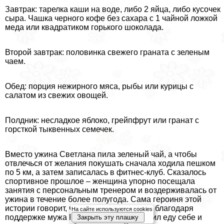
Завтpaк: тарелка каши на воде, либо 2 яйца, либо кусочек
сыра. Чашка черного кофе без сахара с 1 чайной ложкой
меда или квадратиком горького шоколада.
Второй завтpaк: половинка свежего граната с зеленым
чаем.
Обед: порция нежирного мяса, рыбы или курицы с
салатом из свежих овощей.
Полдник: несладкое яблоко, грейпфрут или гранат с
горсткой тыквенных семечек.
Вместо ужина Светлана пила зеленый чай, а чтобы
отвлечься от желания покушать сначала ходила пешком
по 5 км, а затем записалась в фитнес-клуб. Сказалось
спортивное прошлое – женщина упopно посещала
занятия с персональным тренером и воздерживалась от
ужина в течение более полугода. Сама героиня этой
истории говорит, что справилась только благодаря
На сайте используются cookies
поддержке мужа Равиля – он сам готовил еду себе и
Закрыть эту плашку