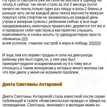
Ну просто смотреть уже на себя не могла,и в одежду не
лезла.А сейчас так легко стало.за эти 2 месяца почти
ничего не пекла,только один раз пиццу и раза 2 блины,а
раньше чуть ли не каждый день пекла вкусности мужу.он
покупал себе.спортом не занималась,но каждый день
утром и вечером гуляла с ребенком.сейчас я все еще
придерживаюсь некоторых правил,вес держится тот же и
я прекрасно себя чувствую,а как приятно слышать
комплименты и снова носить ту одежду,которую просто
обожаешь.)))))
всем успехов. главное настрой и вера в победу. ))))))))))
И еще,тем кто кормит гpyдью-я села на диету.когда
ребенку уже был годик,т.е. у нее уже был
прикорм+грудное вскармливание.ну и к тому же,я
отношусь к таким женщинам.у которых много молока.так
что при диете у меня не возникло проблем.
Диета Светланы Ахтаровой
Диета Светланы Ахтаровой стала известной после серии
публикаций в газете «Комсомольская правда» и эфира на
телевидении. Светлана, экономист и молодая мама из