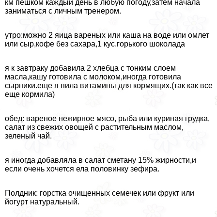
км пешком каждый день в любую погоду,затем начала
заниматься с личным тренером.
утро:можно 2 яица вареных или каша на воде или омлет
или сыр,кофе без сахара,1 кус.горького шоколада
я к завтpaку добавила 2 хлебца с тонким слоем
масла,кашу готовила с молоком,иногда готовила
сырники.еще я пила витамины для кормящих.(так как все
еще кормила)
обед: вареное нежирное мясо, рыба или куриная грудка,
салат из свежих овощей с растительным маслом,
зеленый чай.
я иногда добавляла в салат сметану 15% жирности,и
если очень хочется ела половинку зефира.
Полдник: горстка очищенных семечек или фрукт или
йогурт натуральный.