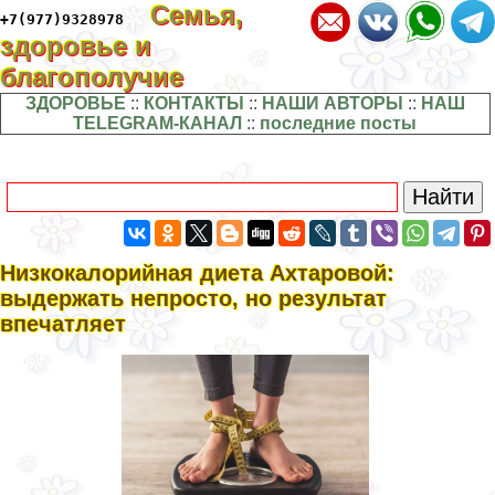
Семья,
+7(977)9328978
здоровье и
благополучие
ЗДОРОВЬЕ
::
КОНТАКТЫ
::
НАШИ АВТОРЫ
::
НАШ
TELEGRAM-КАНАЛ
::
последние посты
Низкокалорийная диета Ахтаровой:
выдержать непросто, но результат
впечатляет