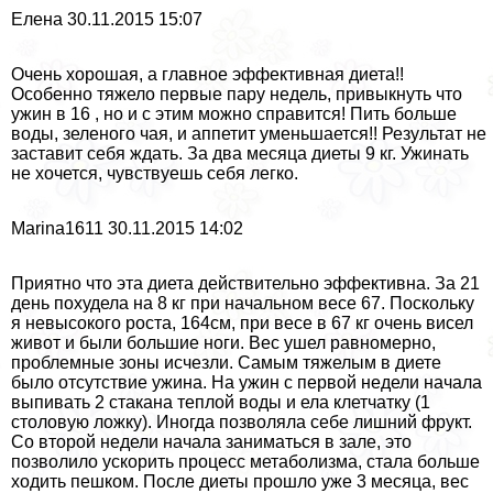
Елена 30.11.2015 15:07
Очень хорошая, а главное эффективная диета!!
Особенно тяжело первые пару недель, привыкнуть что
ужин в 16 , но и с этим можно справится! Пить больше
воды, зеленого чая, и аппетит уменьшается!! Результат не
заставит себя ждать. За два месяца диеты 9 кг. Ужинать
не хочется, чувствуешь себя легко.
Marina1611 30.11.2015 14:02
Приятно что эта диета действительно эффективна. За 21
день похудела на 8 кг при начальном весе 67. Поскольку
я невысокого роста, 164см, при весе в 67 кг очень висел
живот и были большие ноги. Вес ушел равномерно,
проблемные зоны исчезли. Самым тяжелым в диете
было отсутствие ужина. На ужин с первой недели начала
выпивать 2 стакана теплой воды и ела клетчатку (1
столовую ложку). Иногда позволяла себе лишний фрукт.
Со второй недели начала заниматься в зале, это
позволило ускорить процесс метаболизма, стала больше
ходить пешком. После диеты прошло уже 3 месяца, вес