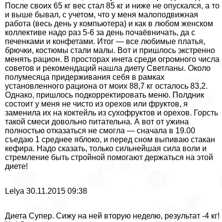
После своих 65 кг вес стал 85 кг и ниже не опускался, а то
и выше бывал, с учетом, что у меня малоподвижная
работа (весь день у компьютера) и как в любом женском
коллективе надо раз 5-6 за день почаёвничать, да с
печенками и конфетами. Итог — все любимые платья,
брючки, костюмы стали малы. Вот и пришлось экстренно
менять рацион. В просторах инета среди огромного числа
советов и рекомендаций нашла диету Светланы. Около
полумесяца придерживания себя в рамках
установленного рациона от моих 88,7 кг осталось 83,2.
Однако, пришлось подкорректировать меню. Полдник
состоит у меня не чисто из орехов или фруктов, я
заменила их на коктейль из сухофруктов и орехов. Горсть
такой смеси довольно питательна. А вот от ужина
полностью отказаться не смогла — сначала в 19.00
съедаю 1 среднее яблоко, и перед сном выпиваю стакан
кефира. Надо сказать, только сильнейшая сила воли и
стремление быть стройной помогают держаться на этой
диете!
Lelya 30.11.2015 09:38
Диета Супер. Сижу на ней вторую неделю, результат -4 кг!