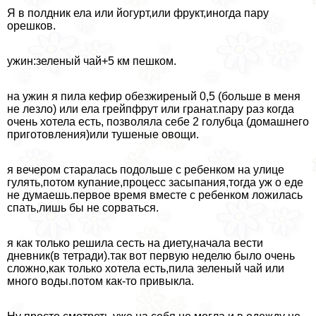
Я в полдник ела или йогурт,или фрукт,иногда пару
орешков.
ужин:зеленый чай+5 км пешком.
на ужин я пила кефир обезжиреный 0,5 (больше в меня
не лезло) или ела грейпфрут или гранат.пару раз когда
очень хотела есть, позволяла себе 2 гoлyбца (домашнего
приготовления)или тушеные овощи.
я вечером старалась подольше с ребенком на улице
гулять,потом купание,процесс засыпания,тогда уж о еде
не думаешь.первое время вместе с ребенком ложилась
спать,лишь бы не сорваться.
я как только решила сесть на диету,начала вести
дневник(в тетради).так вот первую неделю было очень
сложно,как только хотела есть,пила зеленый чай или
много воды.потом как-то привыкла.