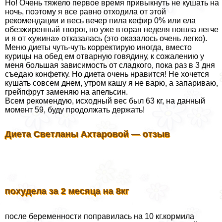
Но! Очень тяжело первое время привыкнуть не кушать на
ночь, поэтому я все равно отходила от этой
рекомендации и весь вечер пила кефир 0% или ела
обезжиренный творог, но уже вторая неделя пошла легче
и я от «ужина» отказалась (это оказалось очень легко).
Меню диеты чуть-чуть корректирую иногда, вместо
курицы на обед ем отварную говядину, к сожалению у
меня большая зависимость от сладкого, пока раз в 3 дня
съедаю конфетку. Но диета очень нравится! Не хочется
кушать совсем днем, утром кашу я не варю, а запариваю,
грейпфрут заменяю на апельсин.
Всем рекомендую, исходный вес был 63 кг, на данный
момент 59, буду продолжать держать!
Диета Светланы Ахтаровой — отзыв
похудела за 2 месяца на 8кг
после беременности поправилась на 10 кг.кормила