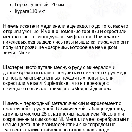
Горох сушеный120 мкг
Курага110 мкг
Никель искатели меди знали еще задолго до того, как его
открыли ученые. Именно немецкие горняки и окрестили
металл в честь злого духа из мифологии. При плавке
никелевых руд выделялись газы мышьяка, из-за чего он и
получил прозвище «озорник», которое на немецком
звучит Nickel.
Шахтеры часто путали медную руду с минералом и
долгое время пытались получить из никелевых руд медь,
но после многочисленных неудачных попыток они
окрестили металл Kupfernickel, что в переводе с
немецкого означало примерно «Медный дьявол».
Никель – переходный металлический микроэлемент с
пластичной структурой. В химической таблице идет под
атомным числом 28 с латинским названием Niccolum и
сокращенным символом Ni. Металл имеет серебристый и
белые цвета, при взаимодействии с кислородом не
тускнеет, а также стабилен по отношению к воде,