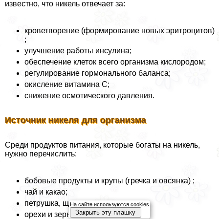
известно, что никель отвечает за:
кроветворение (формирование новых эритроцитов)
;
улучшение работы инсулина;
обеспечение клеток всего организма кислородом;
регулирование гормонального баланса;
окисление витамина C;
снижение осмотического давления.
Источник никеля для организма
Среди продуктов питания, которые богаты на никель,
нужно перечислить:
бобовые продукты и крупы (гречка и овсянка) ;
чай и какао;
петрушка, щавель, укроп и лук;
На сайте используются cookies
Закрыть эту плашку
орехи и зерно;