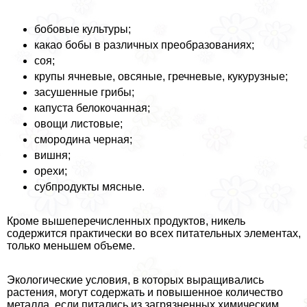
бобовые культуры;
какао бобы в различных преобразованиях;
соя;
крупы ячневые, овсяные, гречневые, кукурузные;
засушенные грибы;
капуста белокочанная;
овощи листовые;
смородина черная;
вишня;
орехи;
субпродукты мясные.
Кроме вышеперечисленных продуктов, никель
содержится пpaктически во всех питательных элементах,
только меньшем объеме.
Экологические условия, в которых выращивались
растения, могут содержать и повышенное количество
металла, если питались из загрязненных химическим