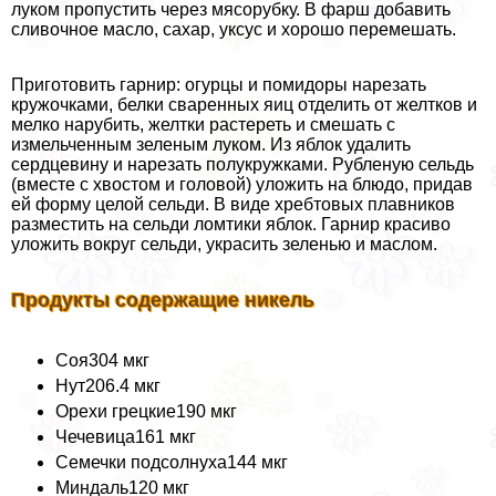
луком пропустить через мясорубку. В фарш добавить
сливочное масло, сахар, уксус и хорошо перемешать.
Приготовить гарнир: огурцы и помидоры нарезать
кружочками, белки сваренных яиц отделить от желтков и
мелко нарубить, желтки растереть и смешать с
измельченным зеленым луком. Из яблок удалить
сердцевину и нарезать полукружками. Рубленую сельдь
(вместе с хвостом и головой) уложить на блюдо, придав
ей форму целой сельди. В виде хребтовых плавников
разместить на сельди ломтики яблок. Гарнир красиво
уложить вокруг сельди, украсить зеленью и маслом.
Продукты содержащие никель
Соя304 мкг
Нут206.4 мкг
Орехи грецкие190 мкг
Чечевица161 мкг
Семечки подсолнуха144 мкг
Миндаль120 мкг