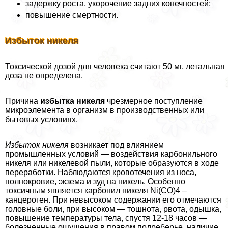
задержку роста, укорочение задних конечностей;
повышение cмepтности.
Избыток никеля
Токсической дозой для человека считают 50 мг, летальная
доза не определена.
Причина
избытка никеля
чрезмерное поступление
микроэлемента в организм в производственных или
бытовых условиях.
Избыток никеля
возникает под влиянием
промышленных условий — воздействия карбонильного
никеля или никелевой пыли, которые образуются в ходе
переработки. Наблюдаются кровотечения из носа,
полнокровие, экзема и зуд на никель. Особенно
токсичным является карбонил никеля Ni(CO)4 –
канцероген. При невысоком содержании его отмечаются
головные боли, при высоком — тошнота, рвота, одышка,
повышение температуры тела, спустя 12-18 часов —
болезненные ощущения в правом подреберье, наличие