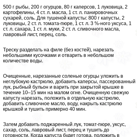
500 г рыбы, 200 г огурцов, 80 г каперсов, 1 луковица, 2
картофелины, 4 ст. л. масла, 1 ст. л. панировочных
сухарей, соль. Для тушеной капусты: 800 г капусты, 2
луковицы, 2 ст. л. томата-пюре, 1 ст. л. 3 %-ного уксуса, 1
ст. л. сахара, 1 ст. л. муки, 2 ст. л. сливочного масла,
лавровый лист, перец, соль.
Треску разделать на филе (без костей), нарезать
небольшими кусочками и отварить в небольшом
количестве воды.
Очищенные, нарезанные соленые огурцы уложить в
неглубокую кастрюлю, добавить каперсы, пассерованный
лук, рыбный бульон и варить при закрытой крышке в
течение 10–15 мин на малом огне. Очищенную свежую
капусту нарезать, положить в отдельную кастрюлю,
добавить сливочное масло, воду, накрыть кастрюлю
крышкой и тушить примерно 40 мин.
Затем добавить поджаренный лук, томат-пюре, уксус,
сахар, соль, лавровый лист, перец и тушить до
готовности. Когда капуста будет готова, положить в