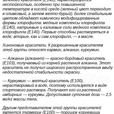
нестойкостью, особенно при повышенной
температуре в кислой среде (зеленый цвет переходит
в оливковый, а затем желто-бурый). Более стабильным
цветом обладают химически модифицированные
формы хлорофилла: медные комплексы хлорофилла
(Е140), натриевые и калиевые соли медного комплекса
хлорофилла (Е140). Первые способны растворяться в
воде, вторые, как и сам хлорофилл, — в масле.
Хиноновые красители. К разрешенным красителям
этой группы относят кармин, алканин, куркумин.
— Алканин (алканет) — красно-бордовый краситель
(Е103), получаемый из корней растения алканна. Этот
краситель не получил широкого распространения ввиду
недостаточной стабильности окраски.
— Куркумин — желтый краситель (Е100),
нерастворимый в воде, поэтому используется в виде
спиртового раствора. Получают его из растений
имбирных — куркумы. Допустимая суточная доза — 2,5
мг/кг массы тела.
Другим представителем этой группы красителей
является турмерик (Е100) — порошок корневища