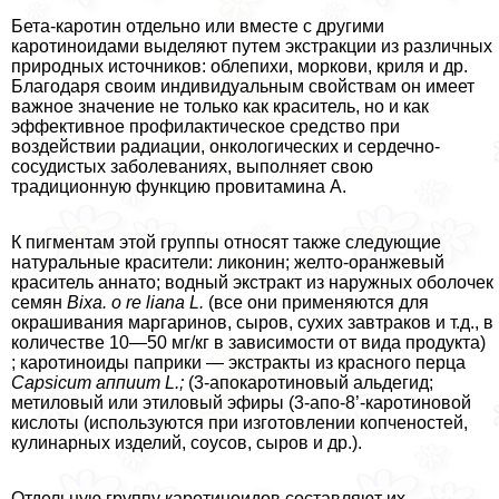
Бета-каротин отдельно или вместе с другими
каротиноидами выделяют путем экстpaкции из различных
природных источников: облепихи, моркови, криля и др.
Благодаря своим индивидуальным свойствам он имеет
важное значение не только как краситель, но и как
эффективное профилактическое средство при
воздействии радиации, oнкoлoгических и сердечно-
сосудистых заболеваниях, выполняет свою
традиционную функцию провитамина А.
К пигментам этой группы относят также следующие
натуральные красители: ликонин; желто-оранжевый
краситель аннато; водный экстpaкт из наружных оболочек
семян
Bixa. о re liana L.
(все они применяются для
окрашивания маргаринов, сыров, сухих завтpaков и т.д., в
количестве 10—50 мг/кг в зависимости от вида продукта)
; каротиноиды паприки — экстpaкты из красного перца
Capsicum аппиит L.;
(3-апокаротиновый альдегид;
метиловый или этиловый эфиры (3-апо-8’-каротиновой
кислоты (используются при изготовлении копченостей,
кулинарных изделий, соусов, сыров и др.).
Отдельную группу каротиноидов составляют их