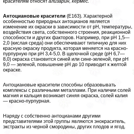
красителям относят
ализарин, кермес.
Антоциановые красители
(Е163). Хаpaктерной
особенностью природных антоцианов является
изменение их окраски в зависимости от pH, температуры,
воздействия света, собственного строения, реакционной
способности и других факторов. Например, при pH 1,5—
2,0 (кислая среда) они обеспечивают типичную для них
красную окраску продукта, которая меняется на красно-
пурпурную при pH 3,4-5,0. В щелочной среде (pH 6,7—
8,0) окраска становится синей или сине-зеленой, при pH
9,0 — зеленой, повышение pH до 10 приводит к желтой
окраске.
Антоциановые красители способны образовывать
комплексы с различными металлами. При наличии солей
магния и кальция возникает синяя окраска, солей калия
— красно-пурпурная.
Наряду с собственно антоцианами другими
представителями этой группы являются энокраситель,
экстpaкты из черной смородины, других плодов и ягод.