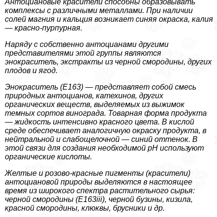
Антоциановые красители способны образовывать
комплексы с различными металлами. При наличии
солей магния и кальция возникает синяя окраска, калия
— красно-пурпурная.
Наряду с собственно антоцианами другими
представителями этой группы являются
энокраситель, экстpaкты из черной смородины, других
плодов и ягод.
Энокраситель (Е163) — представляет собой смесь
природных антоцианов, катехинов, других
органических веществ, выделяемых из выжимок
темных сортов винограда. Товарная форма продукта
— жидкость интенсивно красного цвета. В кислой
среде обеспечивает аналогичную окраску продукта, в
нейтральной и слабощелочной — синий оттенок. В
этой связи для создания необходимой рН используют
органические кислоты.
Желтые и розово-красные пигменты (красители)
антоциановой природы выделяются в настоящее
время из широкого спектра растительного сырья:
черной смородины (Е163iii), черной бузины, кизила,
красной смородины, клюквы, брусники и др.