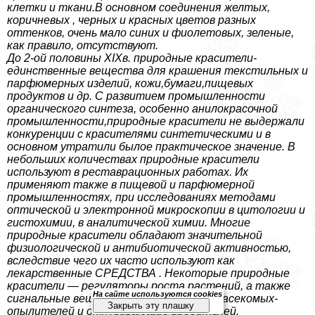
клетки и ткани.В основном соединения желтых,
коричневых , черных и красных цветов разных
оттенков, очень мало синих и фиолетовых, зеленые,
как правило, отсутствуют.
До 2-ой половины XIXв. природные красители-
единственные вещества для крашения текстильных и
парфюмерных изделий, кожи,бумаги,пищевых
продуктов и др. С развитием промышленности
органического синтеза, особенно анилокрасочной
промышленности,природные красители не выдержали
конкуренции с красителями синтетическими и в
основном утратили былое пpaктическое значение. В
небольших количествах природные красители
используют в реставрационных работах. Их
применяют также в пищевой и парфюмерной
промышленностях, при исследованиях методами
оптической и электронной микроскопии в цитологии и
гистохимии, в аналитической химии. Многие
природные красители обладают значительной
физиологической и антибиотической активностью,
вследствие чего их часто используют как
лекарственные СРЕДСТВА . Некоторые природные
красители — регуляторы роста растений, а также
На сайте используются cookies
сигнальные вещества, привлекающие насекомых-
Закрыть эту плашку
опылителей и отпугивающие вредителей.