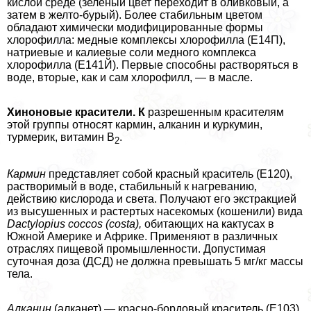
кислой среде (зеленый цвет переходит в оливковый, а
затем в желто-бурый). Более стабильным цветом
обладают химически модифицированные формы
хлорофилла: медные комплексы хлорофилла (Е14П),
натриевые и калиевые соли медного комплекса
хлорофилла (Е141Й). Первые способны растворяться в
воде, вторые, как и сам хлорофилл, — в масле.
Хиноновые красители. К
разрешенным красителям
этой группы относят кармин, алканин и куркумин,
турмерик, витамин В
.
2
Кармин
представляет собой красный краситель (Е120),
растворимый в воде, стабильный к нагреванию,
действию кислорода и света. Получают его экстpaкцией
из высушенных и растертых насекомых (кошенили) вида
Dactylopius coccos (costa),
обитающих на кактусах в
Южной Америке и Африке. Применяют в различных
отраслях пищевой промышленности. Допустимая
суточная доза (ДСД) не должна превышать 5 мг/кг массы
тела.
Алканин
(алканет) — красно-бордовый краситель (Е103),