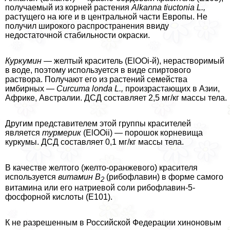
получаемый из корней растения
Alkanna tiuctonia L.,
растущего на юге и в центральной части Европы. Не
получил широкого распространения ввиду
недостаточной стабильности окраски.
Куркумин
— желтый краситель (ElOOi-й), нерастворимый
в воде, поэтому используется в виде спиртового
раствора. Получают его из растений семейства
имбирных —
Curcuma londa L.,
произрастающих в Азии,
Африке, Австралии. ДСД составляет 2,5 мг/кг массы тела.
Другим представителем этой группы красителей
является
турмерик
(ElOOii) — порошок корневища
куркумы. ДСД составляет 0,1 мг/кг массы тела.
В качестве желтого (желто-оранжевого) красителя
используется
витамин В
(рибофлавин) в форме самого
2
витамина или его натриевой соли рибофлавин-5-
фосфорной кислоты (Е101).
К не разрешенным в Российской Федерации хиноновым