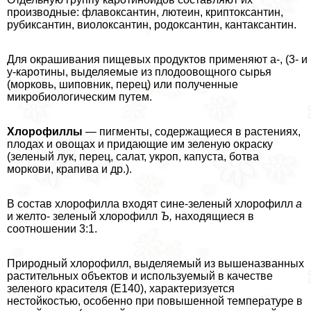
производные: флавоксантин, лютеин, криптоксантин,
рубиксантин, виолоксантин, родоксантин, кантаксантин.
Для окрашивания пищевых продуктов применяют а-, (3- и
у-каротины, выделяемые из плодоовощного сырья
(морковь, шиповник, перец) или полученные
микробиологическим путем.
Хлорофиллы
— пигменты, содержащиеся в растениях,
плодах и овощах и придающие им зеленую окраску
(зеленый лук, перец, салат, укроп, капуста, ботва
моркови, крапива и др.).
В состав хлорофилла входят сине-зеленый хлорофилл
а
и желто- зеленый хлорофилл
Ъ,
находящиеся в
соотношении 3:1.
Природный хлорофилл, выделяемый из вышеназванных
растительных объектов и используемый в качестве
зеленого красителя (Е140), хаpaктеризуется
нестойкостью, особенно при повышенной температуре в