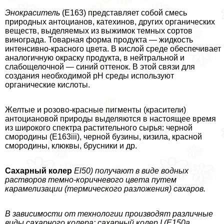
Энокраситель
(Е163) представляет собой смесь
природных антоцианов, катехинов, других органических
веществ, выделяемых из выжимок темных сортов
винограда. Товарная форма продукта — жидкость
интенсивно-красного цвета. В кислой среде обеспечивает
аналогичную окраску продукта, в нейтральной и
слабощелочной — синий оттенок. В этой связи для
создания необходимой pH среды используют
органические кислоты.
Желтые и розово-красные пигменты (красители)
антоциановой природы выделяются в настоящее время
из широкого спектра растительного сырья: черной
смородины (E163iii), черной бузины, кизила, красной
смородины, клюквы, брусники и др.
Сахарный колер
El50) получают в виде водных
растворов темно-коричневого цвета путем
карамелизации (термического разложения) сахаров.
В зависимости от технологии производят различные
виды сахарного колера: сахарный колер I (Е150а,