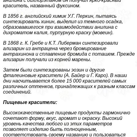
анилина с дихлорэтаном он получил ярко-красный
краситель, названный фуксином.
В 1856 г. английский химик У.Г. Перкин, пытаясь
синтезировать хинин, выделил из темного осадка,
образовавшегося при взаимодействии анилина с
дихроматом калия, пурпурную краску (мовеин).
В 1868 г. К. Гребе и К.Т. Либерман синтезировали
ализарин из антрацена через бромирование
антрахинона и сплавление бромида с поташем. Прежде
ализарин получали из корней марены.
Затем были синтезированы эозин и другие
фталеиновые красители (А. Байер и Г. Каро). В наши
дни насчитывается более 15 000 красителей самых
различных оттенков, принадлежащих к разным классам
соединений.
Пищевые красители:
Высококачественные пищевые продукты гармонично
сочетают форму, вкус, аромат и окраску. Высокий
уровень качества любого из этих параметров
позволяет изделию быть полноценным,
соответствовать своему названию и пользоваться