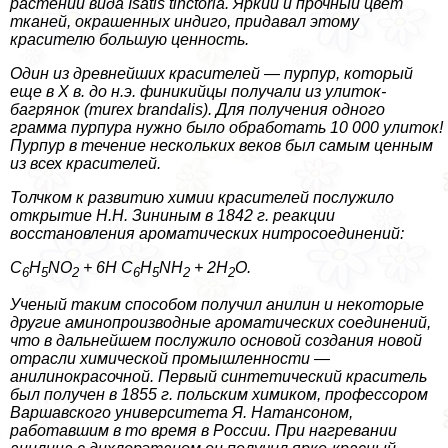
растений вида Isatis tinctoria. Яркий и прочный цвет
тканей, окрашенных индиго, придавал этому
красителю большую ценность.
Один из древнейших красителей — пурпур, который
еще в X в. до н.э. финикийцы получали из улиток-
багрянок (murex brandalis). Для получения одного
грамма пурпура нужно было обработать 10 000 улиток!
Пурпур в течение нескольких веков был самым ценным
из всех красителей.
Толчком к развитию химии красителей послужило
открытие Н.Н. Зининым в 1842 г. реакции
восстановления ароматических нитросоединений:
C
H
NO
+ 6H C
H
NH
+ 2H
O.
6
5
2
6
5
2
2
Ученый таким способом получил анилин и некоторые
другие аминопроизводные ароматических соединений,
что в дальнейшем послужило основой создания новой
отрасли химической промышленности —
анилинокрасочной. Первый синтетический краситель
был получен в 1855 г. польским химиком, профессором
Варшавского университета Я. Натансоном,
работавшим в то время в России. При нагревании