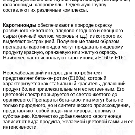
флавоноиды, хлорофиллы. Отдельную группу
составляют их различные комплексы.
Каротиноиды
обеспечивают в природе окраску
различного животного, плодово-ягодного и овощного
сырья (яичный желток, морковь и т.д.), из которого их
выделяют экстpaкцией. Полученные таким образом
препараты каротиноидов могут придавать пищевому
продукту красную, оранжевую или желтую окраску.
Наиболее часто используют каротиноиды Е160 и Е161.
Неослабевающий интерес для потребителя
представляет бета-ка- ротин (Е160а), который
хаpaктеризуется как стабильный краситель, делающий
продукт более привлекательным и естественным. Его
цветовой спектр варьируется от светло-желтого до
оранжевого. Препараты бета-каротина могут быть не
только природного, но и синтетического происхождения,
представляют собой водо- или жирорастворимую
субстанцию. Количество добавляемого каротиноида
зависит от вида продукта, желаемой цветовой гаммы и ее
интенсивности.