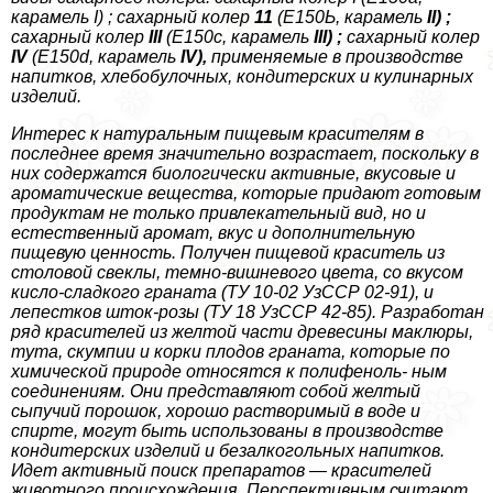
карамель I) ; сахарный колер
11
(Е150Ь, карамель
II) ;
сахарный колер
III
(Е150с, карамель
III) ;
сахарный колер
IV
(E150d, карамель
IV),
применяемые в производстве
напитков, хлебобулочных, кондитерских и кулинарных
изделий.
Интерес к натуральным пищевым красителям в
последнее время значительно возрастает, поскольку в
них содержатся биологически активные, вкусовые и
ароматические вещества, которые придают готовым
продуктам не только привлекательный вид, но и
естественный аромат, вкус и дополнительную
пищевую ценность. Получен пищевой краситель из
столовой свеклы, темно-вишневого цвета, со вкусом
кисло-сладкого граната (ТУ 10-02 УзССР 02-91), и
лепестков шток-розы (ТУ 18 УзССР 42-85). Разработан
ряд красителей из желтой части древесины маклюры,
тута, скумпии и корки плодов граната, которые по
химической природе относятся к полифеноль- ным
соединениям. Они представляют собой желтый
сыпучий порошок, хорошо растворимый в воде и
спирте, могут быть использованы в производстве
кондитерских изделий и безалкогольных напитков.
Идет активный поиск препаратов — красителей
животного происхождения. Перспективным считают