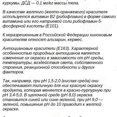
куркумы. ДСД — 0,1 мг/кг массы тела.
В качестве желтого (желто-оранжевого) красителя
используется витамин В2 (рибофлавин) в форме самого
витамина или его натриевой соли рибофлавин-5-
фосфорной кислоты (Е101).
К неразрешенным в Российской Федерации хиноновым
красителям относят ализарин, кермес.
Антоциановые красители (Е163). Хаpaктерной
особенностью природных антоцианов является
изменение их окраски в зависимости от рН среды,
температуры, воздействия света, собственного
строения, реакционной способности и других
факторов.
Так, например, при рН 1,5-2,0 (кислая среда) они
обеспечивают типичную для них красную окраску
продукта, которая меняется в красно-пурпурную при
рН 3,4-5,0. В щелочной среде (рН 8,0) окраска
становится синей или сине-зеленой, при рН 9,0 —
зеленой, повышение рН до 10 приводит к желтой
окраске.