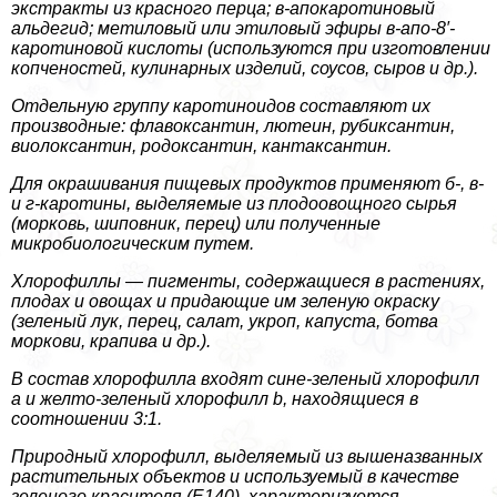
экстpaкты из красного перца; в-апокаротиновый
альдегид; метиловый или этиловый эфиры в-апо-8′-
каротиновой кислоты (используются при изготовлении
копченостей, кулинарных изделий, соусов, сыров и др.).
Отдельную группу каротиноидов составляют их
производные: флавоксантин, лютеин, рубиксантин,
виолоксантин, родоксантин, кантаксантин.
Для окрашивания пищевых продуктов применяют б-, в-
и г-каротины, выделяемые из плодоовощного сырья
(морковь, шиповник, перец) или полученные
микробиологическим путем.
Хлорофиллы — пигменты, содержащиеся в растениях,
плодах и овощах и придающие им зеленую окраску
(зеленый лук, перец, салат, укроп, капуста, ботва
моркови, крапива и др.).
В состав хлорофилла входят сине-зеленый хлорофилл
а и желто-зеленый хлорофилл b, находящиеся в
соотношении 3:1.
Природный хлорофилл, выделяемый из вышеназванных
растительных объектов и используемый в качестве
зеленого красителя (Е140), хаpaктеризуется