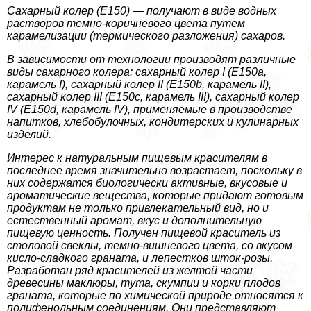
Сахарный колер (Е150) — получают в виде водных
растворов темно-коричневого цвета путем
карамелизации (термического разложения) сахаров.
В зависимости от технологии производят различные
виды сахарного колера: сахарный колер I (Е150а,
карамель I), сахарный колер II (Е150b, карамель II),
сахарный колер III (Е150с, карамель III), сахарный колер
IV (Е150d, карамель IV), применяемые в производстве
напитков, хлебобулочных, кондитерских и кулинарных
изделий.
Интерес к натуральным пищевым красителям в
последнее время значительно возрастает, поскольку в
них содержатся биологически активные, вкусовые и
ароматические вещества, которые придают готовым
продуктам не только привлекательный вид, но и
естественный аромат, вкус и дополнительную
пищевую ценность. Получен пищевой краситель из
столовой свеклы, темно-вишневого цвета, со вкусом
кисло-сладкого граната, и лепестков шток-розы.
Разработан ряд красителей из желтой части
древесины маклюры, тута, скумпии и корки плодов
граната, которые по химической природе относятся к
полифенольным соединениям. Они представляют