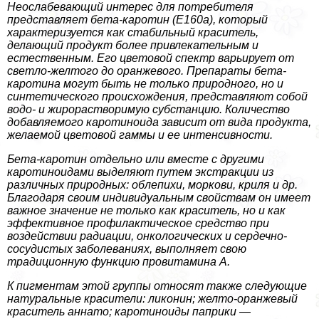
Неослабевающий интерес для потребителя
представляет бета-каротин (Е160а), который
хаpaктеризуется как стабильный краситель,
делающий продукт более привлекательным и
естественным. Его цветовой спектр варьирует от
светло-желтого до оранжевого. Препараты бета-
каротина могут быть не только природного, но и
синтетического происхождения, представляют собой
водо- и жирорастворимую субстанцию. Количество
добавляемого каротиноида зависит от вида продукта,
желаемой цветовой гаммы и ее интенсивности.
Бета-каротин отдельно или вместе с другими
каротиноидами выделяют путем экстpaкции из
различных природных: облепихи, моркови, криля и др.
Благодаря своим индивидуальным свойствам он имеет
важное значение не только как краситель, но и как
эффективное профилактическое средство при
воздействии радиации, oнкoлoгических и сердечно-
сосудистых заболеваниях, выполняет свою
традиционную функцию провитамина А.
К пигментам этой группы относят также следующие
натуральные красители: ликонин; желто-оранжевый
краситель аннато; каротиноиды паприки —