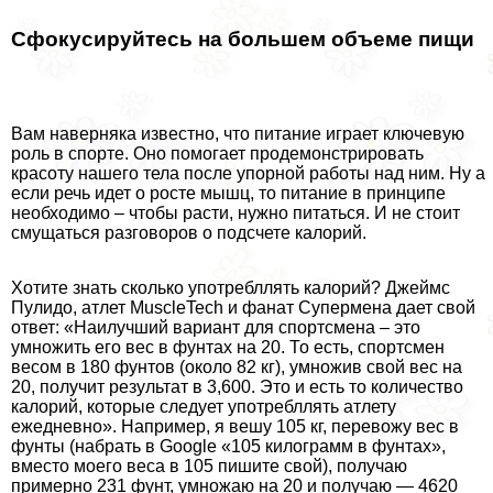
Сфокусируйтесь на большем объеме пищи
Вам наверняка известно, что питание играет ключевую
роль в спорте. Оно помогает продемонстрировать
красоту нашего тела после упopной работы над ним. Ну а
если речь идет о росте мышц, то питание в принципе
необходимо – чтобы расти, нужно питаться. И не стоит
смущаться разговоров о подсчете калорий.
Хотите знать сколько употрeбллять калорий? Джеймс
Пулидо, атлет MuscleTech и фанат Супермена дает свой
ответ: «Наилучший вариант для спортсмена – это
умножить его вес в фунтах на 20. То есть, спортсмен
весом в 180 фунтов (около 82 кг), умножив свой вес на
20, получит результат в 3,600. Это и есть то количество
калорий, которые следует употрeбллять атлету
ежедневно». Например, я вешу 105 кг, перевожу вес в
фунты (набрать в Google «105 килограмм в фунтах»,
вместо моего веса в 105 пишите свой), получаю
примерно 231 фунт, умножаю на 20 и получаю — 4620