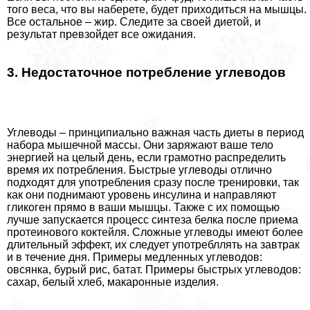
того веса, что вы наберете, будет приходиться на мышцы.
Все остальное – жир. Следите за своей диетой, и
результат превзойдет все ожидания.
3. Недостаточное потрeбление углеводов
Углеводы – принципиально важная часть диеты в период
набора мышечной массы. Они заряжают ваше тело
энергией на целый день, если грамотно распределить
время их потрeбления. Быстрые углеводы отлично
подходят для употрeбления сразу после тренировки, так
как они поднимают уровень инсулина и направляют
гликоген прямо в ваши мышцы. Также с их помощью
лучше запускается процесс синтеза белка после приема
протеинового коктейля. Сложные углеводы имеют более
длительный эффект, их следует употрeбллять на завтpaк
и в течение дня. Примеры медленных углеводов:
овсянка, бурый рис, батат. Примеры быстрых углеводов:
сахар, белый хлеб, макаронные изделия.