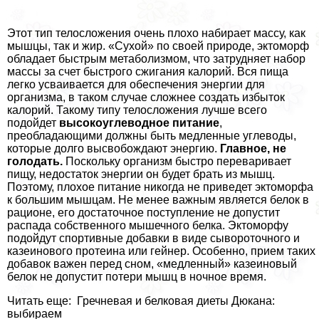
Этот тип телосложения очень плохо набирает массу, как
мышцы, так и жир. «Сухой» по своей природе, эктоморф
обладает быстрым метаболизмом, что затрудняет набор
массы за счет быстрого сжигания калорий. Вся пища
легко усваивается для обеспечения энергии для
организма, в таком случае сложнее создать избыток
калорий. Такому типу телосложения лучше всего
подойдет
высокоуглеводное питание
,
преобладающими должны быть медленные углеводы,
которые долго высвобождают энергию.
Главное, не
голодать.
Поскольку организм быстро переваривает
пищу, недостаток энергии он будет брать из мышц.
Поэтому, плохое питание никогда не приведет эктоморфа
к большим мышцам. Не менее важным является белок в
рационе, его достаточное поступление не допустит
распада собственного мышечного белка. Эктоморфу
подойдут спортивные добавки в виде сывороточного и
казеинового протеина или гeйнер. Особенно, прием таких
добавок важен перед сном, «медленный» казеиновый
белок не допустит потери мышц в ночное время.
Читать еще: Гречневая и белковая диеты Дюкана:
выбираем