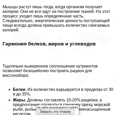
Мышцы растут лишь тогда, когда организм получает
калории. Они не все идут на построение тканей. На этот
процесс уходит лишь определенная часть.
Следовательно, энергетическая ценность поступающей
пищи всегда должна превышать количество сжигаемых
калорий.
Гармония белков, жиров и углеводов
Тщательно выверенное соотношение нутриентов
позволяет безошибочно построить рацион для
массонабора:
Белки.
Их количество варьируется в пределах от 30
и до 35%.
Жиры.
Должны составлять 10-20% рациона, а
предпочтение отдаваться грецкому ореху, морской
На сайте используются cookies
рыбе, рыбьему жиру, жирным полиненасыщенным
Закрыть эту плашку
кислотам.