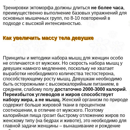
Тренировки эктоморфа должны длиться
не более часа
,
преимущественно выполнение базовых упражнений для
основных мышечных групп, по 8-10 повторений в
подходе с высокой интенсивностью.
Как увеличить массу тела дeвyшке
Принципы и методики набора мышц для женщин особо
не отличаются от мужских. Но скорость набора мышц у
дeвyшек намного медленнее, поскольку не хватает
выработки необходимого количества тестостерона,
способствующему росту мышц. Девушкам необходимо
быть осторожными с высококалорийным питанием, в
среднем, слабому полу
достаточно 2000-3000 калорий
.
Переизбыток углеводов и жиров способствует
набору жира, а не мышц.
Женский организм по природе
содержит больше жировой ткани в процентном
соотношении, в отличие от мужского. Поэтому
калорийная пища грозит быстрому отложению жиров по
женскому типу (на бедрах и животе), это необходимо для
главной задачи женщины – вынашивание и рождение