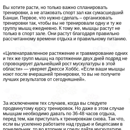
Вы хотите расти, но только важно спланировать
тренировки, а не атаковать спорт зал как cyмacшедший
Банши. Первое, что нужно сделать – организовать
тренировки так, чтобы вы не тренировали одну и ту же
группу мышц ежедневно. К тому же, мышцы растут не
только в спорт зале. Они растут благодаря правильно
рассчитанному времени отдыха и правильному питанию.
«Целенаправленное растяжение и травмирование одних
и тех же групп мышц на протяжении двух дней подряд не
спровоцирует дальнейший рост мускулатуры в этой
области» — уверяет Джесси Хоббс. «Если ваши мышцы
ноют после вчерашней тренировки, то вы не получите
лучших результатов от сегодняшней».
За исключением тех случаев, когда вы следуете
продвинутому курсу тренировок. Но даже в этом случае
мышцам необходимо давать по 36-48 часов отдыха,
перед тем, как приступать к тренировкам снова. Так что,
если вы усиленно работаете над гpyдью и бицепсами в
понедельник, то во вторник и среду дайте мускулатуре